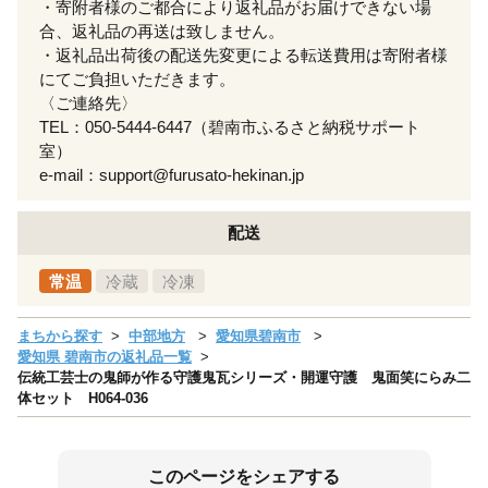
・寄附者様のご都合により返礼品がお届けできない場
合、返礼品の再送は致しません。
・返礼品出荷後の配送先変更による転送費用は寄附者様
にてご負担いただきます。
〈ご連絡先〉
TEL：050-5444-6447（碧南市ふるさと納税サポート
室）
e-mail：support@furusato-hekinan.jp
配送
常温
冷蔵
冷凍
まちから探す
中部地方
愛知県碧南市
愛知県 碧南市の返礼品一覧
伝統工芸士の鬼師が作る守護鬼瓦シリーズ・開運守護 鬼面笑にらみ二
体セット H064-036
このページをシェアする