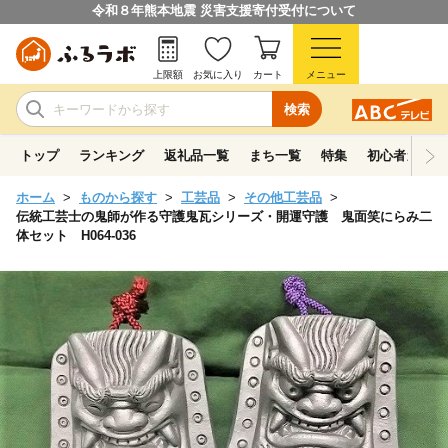
令和８年熊本地震 災害支援寄付受付について
上限額
お気に入り
カート
メニュー
検索
トップ
ランキング
返礼品一覧
まち一覧
特集
初心者ガイド
ホーム
ものから探す
工芸品
その他工芸品
伝統工芸士の鬼師が作る守護鬼瓦シリーズ・開運守護 鬼面笑にらみ二
体セット H064-036