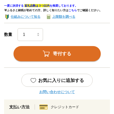
一度に決済する
返礼品数は３つ以内
を推奨しております。
🔰ふるさと納税が初めての方、詳しく知りたい方は
こちら
でご確認ください。
仕組みについて知る
上限額を調べる
数量
寄付する
お気に入りに追加する
お問い合わせについて
支払い方法
クレジットカード