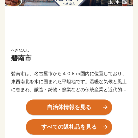
へきなんし
碧南市
碧南市は、名古屋市から４０ｋｍ圏内に位置しており、
東西南北を水に囲まれた平坦地です。温暖な気候と風土
に恵まれ、醸造・鋳物・窯業などの伝統産業と近代的な
輸送機器関連産業が発展し、さらには商業、農業、漁業
と調和のとれた産業構造となっています。
自治体情報を見る
すべての返礼品を見る