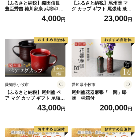
【ふるさと納税】織田信長
【ふるさと納税】尾州塗 マ
豊臣秀吉 徳川家康 武将印 3
グ カップ ギフト 尾張漆 漆
枚 セット イラスト 戦国 武将
漆器 漆器工芸 工芸品 芸術性
4,000
23,000
円
円
小牧山城 墨絵 龍画師 書道ア
実用性 抗菌性 美味しく安全
ーティスト 池谷公智 渾身の
な食事 手作り 贈答用 くつろ
一作 作品 雑貨 工芸品 グッズ
ぎ おうち時間 プレゼント 抗
愛知県 小牧市 お取り寄せ 送
ウイルス効果 お取り寄せ 愛
料無料
知県 小牧市 送料無料
愛知県小牧市
愛知県小牧市
【ふるさと納税】尾州塗 ペ
尾州塗花器麻張「一閑」曙
ア マグ カップ ギフト 尾張漆
塗 桐箱付
漆 漆器 漆器工芸 工芸品 芸術
43,000
200,000
円
円
性 実用性 抗菌性 美味しく安
全な食事 手作り 贈答用 くつ
ろぎ おうち時間 プレゼント
抗ウイルス効果 お取り寄せ
愛知県 小牧市 送料無料