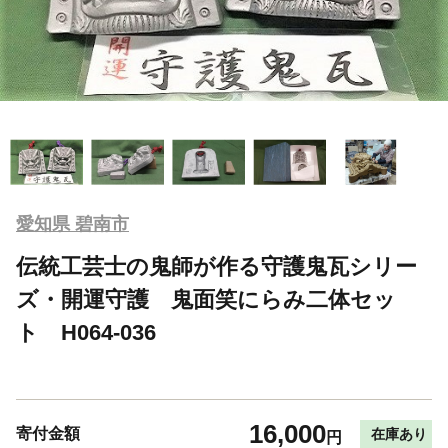
愛知県 碧南市
伝統工芸士の鬼師が作る守護鬼瓦シリー
ズ・開運守護 鬼面笑にらみ二体セッ
ト H064-036
16,000
寄付金額
在庫あり
円