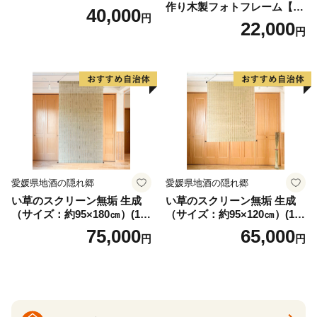
作り木製フォトフレーム【A
40,000
円
タイプ】
22,000
円
愛媛県地酒の隠れ郷
愛媛県地酒の隠れ郷
い草のスクリーン無垢 生成
い草のスクリーン無垢 生成
（サイズ：約95×180㎝）(14
（サイズ：約95×120㎝）(14
3)
4)
75,000
65,000
円
円