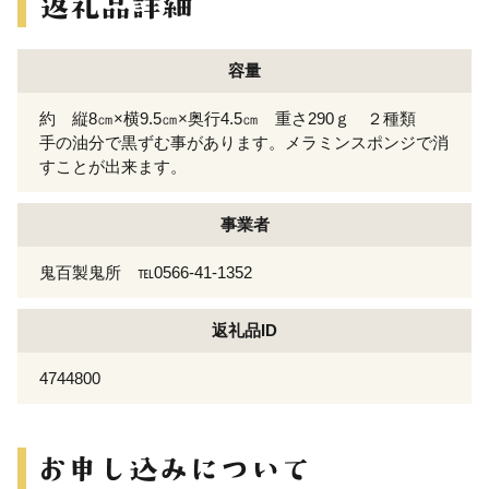
容量
約 縦8㎝×横9.5㎝×奥行4.5㎝ 重さ290ｇ ２種類
手の油分で黒ずむ事があります。メラミンスポンジで消
すことが出来ます。
事業者
鬼百製鬼所 ℡0566-41-1352
返礼品ID
4744800