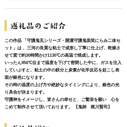
この作品 「守護鬼瓦シリーズ・開運守護鬼面笑にらみ二体セ
ット」は 、三河の良質な粘土で成形し丁寧に仕上げ、乾燥さ
せて窯で約30時間かけ1130℃の高温で焼成します。
いったん950℃位まで温度を下げて密閉した中に、ガスを注入
していぶすと、粘土の中の鉄分と炭素が化学反応を起こし表
面が銀色になります。
その時の温度の上げ方や絶妙なタイミングにより、銀色の光
り具合が決まります。
守護神をイメージし、皆さんの幸せと、ご繁栄を願い 心を
こめて制作させて頂いております。 【鬼師 梶川賢司】