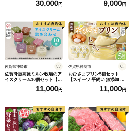
30,000
9,000
円
円
い ヒレ 切り落とし 600g】(H
絶品 無添加 ミネラル 天然
065121)
塩】(H029126)
佐賀県神埼市
佐賀県神埼市
佐賀脊振高原ミルン牧場のア
おひさまプリン5個セット
イスクリーム10個セット【手
【スイーツ 平飼い 無添加 有
作り 濃厚 生乳 ミルク バニラ
精卵 ミルン牧場 牛乳 プリン
11,000
11,000
円
円
抹茶 チョコ ストロベリー ラ
県 プリンマップ】(H073108)
ムレーズン】(H102122)