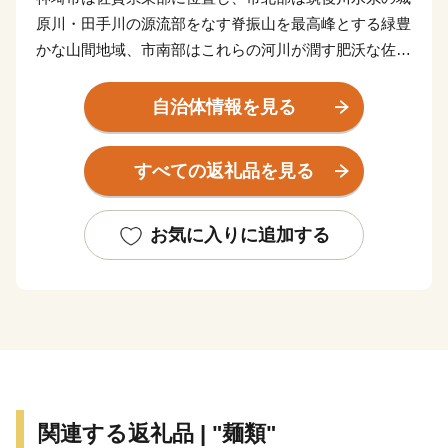
原川・田手川の源流部をなす脊振山を最高峰とする緑豊
かな山間地域、市南部はこれらの河川が潤す肥沃な佐賀
平野からなる穀倉地帯となっています。
市内には吉野ヶ里遺跡や歴史的建造物、神社などの多
自治体情報を見る
くの歴史的、文化的遺産があり、様々な郷土芸能や伝統
行事が継承され、地域文化として形成されています。
すべての返礼品を見る
お気に入りに追加する
関連する返礼品 | "麺類"