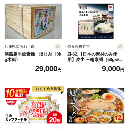
兵庫県南あわじ市
奈良県桜井市
淡路島手延素麺 淡じ糸〈9k
ZI-62.【日本の素材のみ使
g木箱〉
用】麦坐 三輪素麺（50g×5束
×4袋）
29,000
9,000
円
円