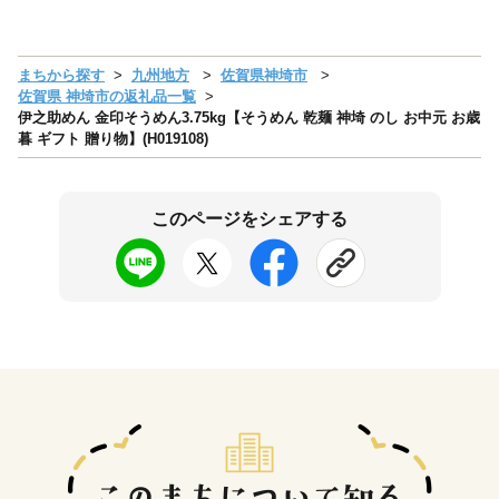
まちから探す
九州地方
佐賀県神埼市
佐賀県 神埼市の返礼品一覧
伊之助めん 金印そうめん3.75kg【そうめん 乾麺 神埼 のし お中元 お歳
暮 ギフト 贈り物】(H019108)
このページをシェアする