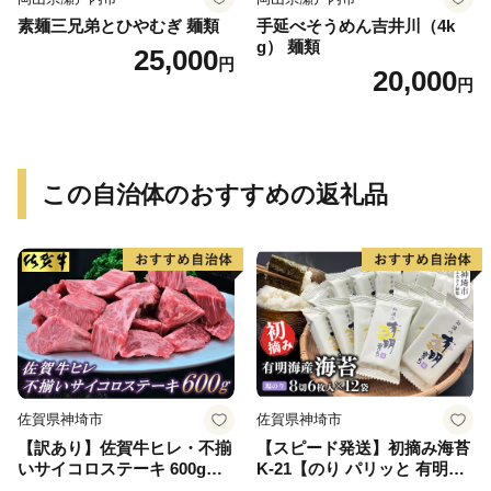
素麺三兄弟とひやむぎ 麺類
手延べそうめん吉井川（4k
g） 麺類
25,000
円
20,000
円
この自治体のおすすめの返礼品
佐賀県神埼市
佐賀県神埼市
【訳あり】佐賀牛ヒレ・不揃
【スピード発送】初摘み海苔
いサイコロステーキ 600g
K-21【のり パリッと 有明海
【訳あり 牛肉 牛 佐賀牛 不揃
産 旨味 塩味 味付 焼き 極上