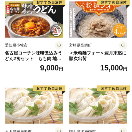
愛知県小牧市
宮崎県高鍋町
名古屋コーチン味噌煮込みう
＜米粉麺フォー＞翌月末迄に
どん2食セット もも肉 地鶏
順次出荷
味噌うどん
9,000
15,000
円
円
岡山県瀬戸内市
岡山県瀬戸内市