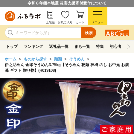
令和８年熊本地震 災害支援寄付受付について
上限額
お気に入り
カート
メニュー
検索
トップ
ランキング
返礼品一覧
まち一覧
特集
初心者ガイド
ホーム
ものから探す
麺類
そうめん
伊之助めん 金印そうめん3.75kg【そうめん 乾麺 神埼 のし お中元 お歳
暮 ギフト 贈り物】(H019108)