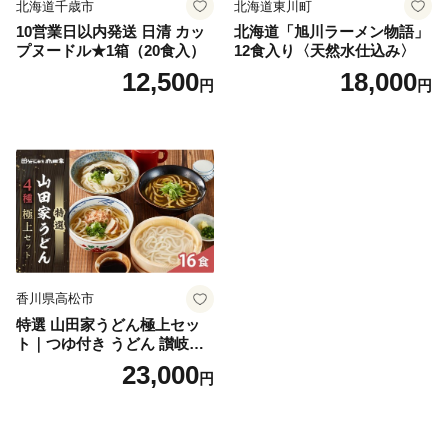
北海道千歳市
北海道東川町
10営業日以内発送 日清 カッ
北海道「旭川ラーメン物語」
プヌードル★1箱（20食入）
12食入り〈天然水仕込み〉
12,500
18,000
円
円
香川県高松市
特選 山田家うどん極上セッ
ト｜つゆ付き うどん 讃岐う
どん さぬきうどん 生麵 うど
23,000
円
んセット カレーうどん 生う
どん 食べ比べ 麺 麺類 ギフト
香川 香川県 高松