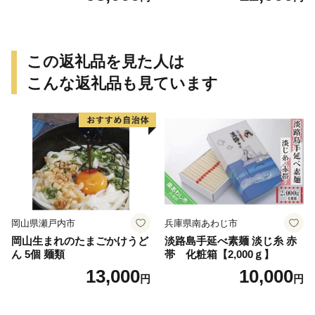
家製 天然酵母 玄米麹 朝食 お
やつ】(H094113)
この返礼品を見た人は
こんな返礼品も見ています
岡山県瀬戸内市
兵庫県南あわじ市
岡山生まれのたまごかけうど
淡路島手延べ素麺 淡じ糸 赤
ん 5個 麺類
帯 化粧箱【2,000ｇ】
13,000
10,000
円
円