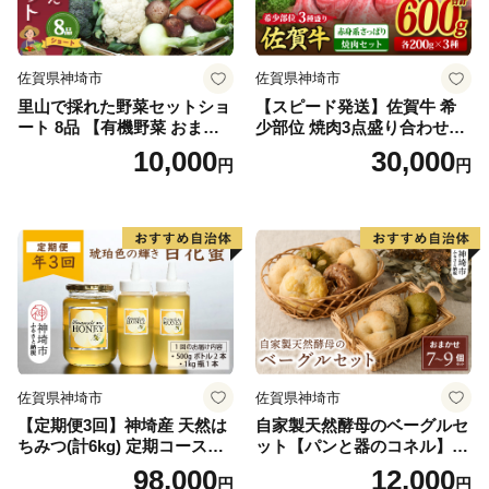
佐賀県神埼市
佐賀県神埼市
里山で採れた野菜セットショ
【スピード発送】佐賀牛 希
ート 8品 【有機野菜 おまか
少部位 焼肉3点盛り合わせ
せ野菜セット イタリア野菜
【赤身系さっぱり】600g（2
10,000
30,000
円
円
西洋野菜】(H078101)
00g×3種）A5 A4【希少 国産
和牛 牛肉 肉 牛 焼肉】(H085
141)
佐賀県神埼市
佐賀県神埼市
【定期便3回】神埼産 天然は
自家製天然酵母のベーグルセ
ちみつ(計6kg) 定期コースH
ット【パンと器のコネル】
【国産 神埼産 おすすめ 無添
【パンと器のコネル もっち
98,000
12,000
円
円
加 贈り物 定期便】(H049133)
りベーグル 国産小麦 パン 自