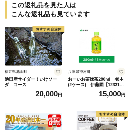
この返礼品を見た人は
こんな返礼品も見ています
福井県池田町
兵庫県神河町
池田産サイダー！いけソー
おーいお茶緑茶280ml 48本
ダ コース
(2ケース) 伊藤園【123317
3】
20,000
15,000
円
円