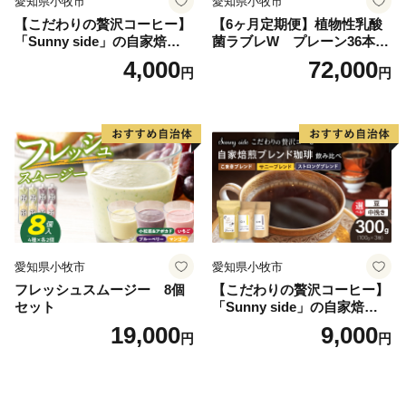
愛知県小牧市
愛知県小牧市
【こだわりの贅沢コーヒー】
【6ヶ月定期便】植物性乳酸
「Sunny side」の自家焙煎珈
菌ラブレW プレーン36本
琲ストロングブレンド（100
（計216本）
4,000
72,000
円
円
g）
愛知県小牧市
愛知県小牧市
フレッシュスムージー 8個
【こだわりの贅沢コーヒー】
セット
「Sunny side」の自家焙煎珈
琲ブレンド珈琲飲み比べセッ
19,000
9,000
円
円
ト（300g）