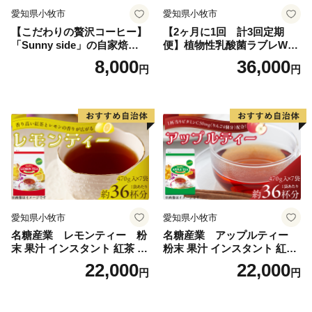
に活用させていただき、「住みやすさ日本一、生まれて
愛知県小牧市
愛知県小牧市
よかった、住んでよかった北杜市」実現に向け、全力で
【こだわりの贅沢コーヒー】
【2ヶ月に1回 計3回定期
取り組んでまいりいます。今後ともご支援・ご協力を賜
「Sunny side」の自家焙煎珈
便】植物性乳酸菌ラブレW
りますようお願い申し上げます。
琲こまきブレンド（200g）
プレーン36本（計108本）
8,000
36,000
円
円
山梨県北杜市長
ふるさと応援寄附金の「お礼の返礼品」という形で、
「北杜の特産品」を用意しております。返礼品から本市
の特産品であることを多く寄付者の皆様に知っていただ
き、またそこから本市へ興味をもっていただければ幸い
です。順次返礼品を増やしてまいります。どうぞご期待
ください！！
愛知県小牧市
愛知県小牧市
名糖産業 レモンティー 粉
名糖産業 アップルティー
末 果汁 インスタント 紅茶 ビ
粉末 果汁 インスタント 紅茶
タミンC 袋 ロングセラー 粉
ティー ビタミンC 袋 ロング
22,000
22,000
円
円
末飲料 粉末茶 簡単 手軽 ホッ
セラー 粉末飲料 粉末茶 簡単
ト アイス
手軽 ホット アイス