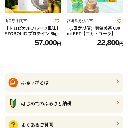
山口県下関市
宮崎県えびの市
【トロピカルフルーツ風味】
（3回定期便）爽健美茶 600
EZOBOLIC プロテイン 3kg
ml PET【コカ・コーラ】ペ
ットボトル 1ケース(24本) 定
57,000
22,800
円
円
期便 3回(72本) セット お茶
カフェインゼロ ノンカフェ
イン ハトムギ ブレンド茶 宮
崎県 えびの市 送料無料
ふるラボとは
はじめてのふるさと納税
よくあるご質問