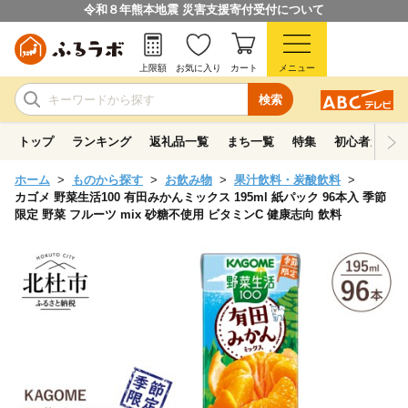
令和８年熊本地震 災害支援寄付受付について
上限額
お気に入り
カート
メニュー
検索
トップ
ランキング
返礼品一覧
まち一覧
特集
初心者ガイド
ホーム
ものから探す
お飲み物
果汁飲料・炭酸飲料
カゴメ 野菜生活100 有田みかんミックス 195ml 紙パック 96本入 季節
限定 野菜 フルーツ mix 砂糖不使用 ビタミンC 健康志向 飲料