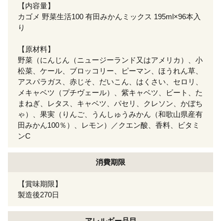
【内容量】
カゴメ 野菜生活100 有田みかんミックス 195ml×96本入
り
【原材料】
野菜（にんじん（ニュージーランド又はアメリカ）、小
松菜、ケール、ブロッコリー、ピーマン、ほうれん草、
アスパラガス、赤じそ、だいこん、はくさい、セロリ、
メキャベツ（プチヴェール）、紫キャベツ、ビート、た
まねぎ、レタス、キャベツ、パセリ、クレソン、かぼち
ゃ）、果実（りんご、うんしゅうみかん（和歌山県産有
田みかん100％）、レモン）／クエン酸、香料、ビタミ
ンC
消費期限
【賞味期限】
製造後270日
アレルギー
品目