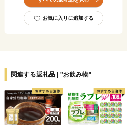
すべての返礼品を見る
瑞牆山源流」が選ばれおり、古くから、多くの農産物や
日本酒、ウイスキーなどを生み出し、地域の発展に大き
な役割を果たしてきました。
お気に入りに追加する
北杜市では、この「名水」を守り、未来に繋ぐサスティ
ナブルな社会を構築するため、森林整備や河川清掃、地
域・小学校での環境教育など、市民、企業と協働した
様々な活動を実施しています。
北杜市ふるさと納税では、貴重な名水から育まれた特産
品等をふるさと納税返礼品としてご用意し、返礼品によ
り「知り、味わう」ことで、北杜の魅力を伝え、「北杜
関連する返礼品 | "お飲み物"
ファン」となっていただきたいと考えております。
これまで、多くの皆様に温かい応援メッセージとともに
寄附金をいただいております。寄附金は、貴重な財産で
ある名水を守るための自然環境保全はもとより、子育て
支援、教育支援、観光振興や防災など幅広い分野の事業
に活用しております。
これからも、皆さまからの寄附金を、未来の北杜のため