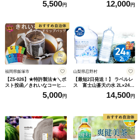
5,500
12,000
円
円
ン】
備品 おちゃ ocha 茶葉 緑茶
飲料 飲み物 八女 茶 日本茶
深むし茶 深蒸し 訳あり お茶
っぱ tea 八女茶 お手軽 簡単
小分け お土産 お取り寄せ グ
ルメ 福岡 九州 福岡県 国産
日本 ふかむし茶 ふかむし 家
庭用 自宅用 ちゃ りょくちゃ
ふかむしちゃ 急須 甘み 川崎
町 送料無料
福岡県飯塚市
山梨県忍野村
【Z5-026】★特許製法★＼ポ
【最短2日発送！】 ラベルレ
スト投函／きれいなコーヒー
ス 富士山蒼天の水 2L×24本
ドリップバッグ9種セット(18
（4ケース）※離島不可 天然
5,000
14,500
円
円
袋)ゆうパケットでお届け！
水 ミネラルウォーター 水 ペ
ットボトル 2000ml バナジウ
ム天然水 飲料水 軟水 鉱水 国
産 シリカ ミネラル 美容 備蓄
防災 長期保存 富士山 山梨県
忍野村