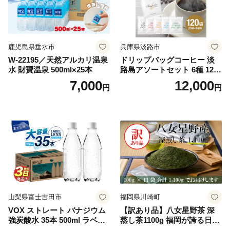
鹿児島県垂水市
兵庫県淡路市
W-22195／天然アルカリ温泉
ドリップバッグコーヒー 淡
水 財寶温泉 500ml×25本
路島アソートセット 6種 120
袋 飲み比べ コーヒー
7,000
12,000
円
円
山梨県富士吉田市
福岡県川崎町
VOX ストレート バナジウム
【訳あり品】八女星野茶 深
強炭酸水 35本 500ml ラベル
蒸し茶1100g 福岡が誇る日本
レス【富士吉田市限定カート
茶_ 訳アリ 常温 お茶 茶袋 常