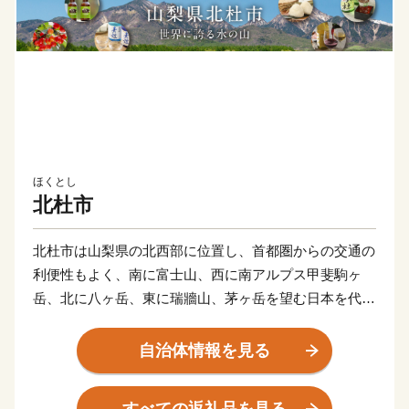
ほくとし
北杜市
北杜市は山梨県の北西部に位置し、首都圏からの交通の
利便性もよく、南に富士山、西に南アルプス甲斐駒ヶ
岳、北に八ヶ岳、東に瑞牆山、茅ヶ岳を望む日本を代表
する３０００ｍ級の山々に囲まれた日本有数の山岳景観
を誇るエリアです。
自治体情報を見る
美しい山々から育まれる豊富で清らかな名水は、日本名
水百選「尾白川」、「八ヶ岳南麓湧水群」、「金峰山・