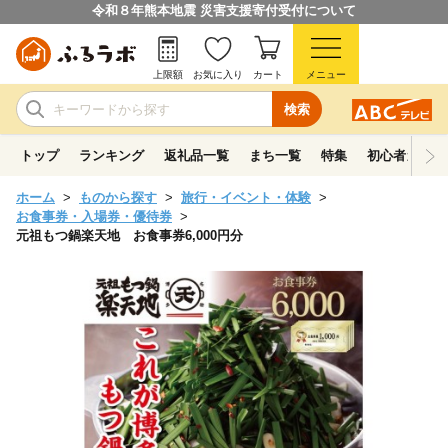
令和８年熊本地震 災害支援寄付受付について
上限額
お気に入り
カート
メニュー
検索
トップ
ランキング
返礼品一覧
まち一覧
特集
初心者ガイド
ホーム
ものから探す
旅行・イベント・体験
お食事券・入場券・優待券
元祖もつ鍋楽天地 お食事券6,000円分