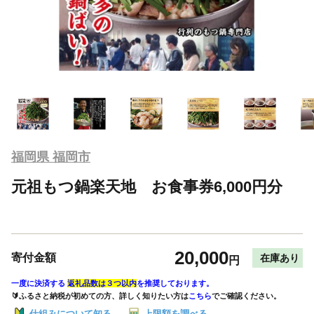
福岡県 福岡市
元祖もつ鍋楽天地 お食事券6,000円分
20,000
寄付金額
在庫あり
円
一度に決済する
返礼品数は３つ以内
を推奨しております。
🔰ふるさと納税が初めての方、詳しく知りたい方は
こちら
でご確認ください。
仕組みについて知る
上限額を調べる