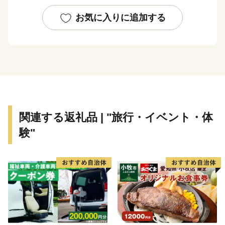
発送の時期は、入金確認後 1～2週間程度を目途に 、お
礼の特産品とは別にお送りいたします。
お気に入りに追加する
お手元に届くまで、今しばらくお待ちくださいますよう
お願い申し上げます。
■オンラインワンストップ特例申請について
オンラインワンストップ特例申請をご希望の場合、「ふ
るまど」からお手続きが可能です。
「ふるまど」：https://furumado.jp/
関連する返礼品 | "旅行・イベント・体
験"
■紙でのワンストップ特例申請について
寄附をした翌年1月10日（必着）までに、必要書類をご
記入・ご準備のうえ、下記住所までご返送ください。
※期限を過ぎた場合は確定申告が必要となりますので、
ご注意ください。
【書類提出先】
〒260-0016