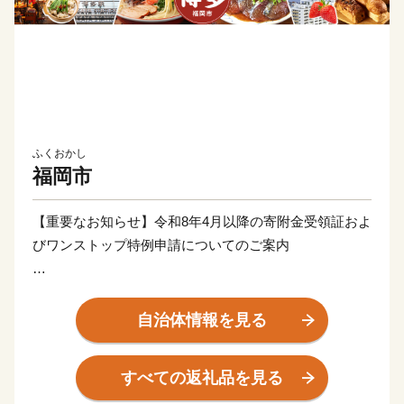
ふくおかし
福岡市
【重要なお知らせ】令和8年4月以降の寄附金受領証およ
びワンストップ特例申請についてのご案内
令和8年4月以降に福岡市へご寄付いただいた皆様へ、
「寄附金受領証およびワンストップ特例申請」につい
自治体情報を見る
て、以下の通りご連絡いたします。
すべての返礼品を見る
■寄附金受領証明書について