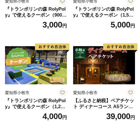
愛知県小牧市
愛知県小牧市
『トランポリンの森 RolyPol
『トランポリンの森 RolyPol
y』で使えるクーポン（900
y』で使えるクーポン（1,500
円）
円）
3,000
5,000
円
円
愛知県小牧市
愛知県小牧市
『トランポリンの森 RolyPol
【ふるさと納税】ペアチケッ
y』で使えるクーポン（1,200
ト ディナーコース A5ランク
円）
飛騨牛 コース 記念日 お誕生
4,000
39,000
円
円
日 特別な日 完全個室 ノンア
ルコール スパークリングワ
イン 1本付き デザート ドリ
ンク セレブレ お食事券 愛知