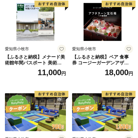
県 小牧店 小牧市 チケット 送
県 小牧店 小牧市 チケット 送
費負担となります。予めご了承ください。
料無料
料無料
ご注文後にお届け先が変更となる場合は、配送時期ま
でに速やかにコールセンターまでご連絡ください。
▼お問い合わせ先
福岡市ふるさと納税お問合せセンター
愛知県小牧市
愛知県小牧市
TEL 0120-397-613（営業時間 9:00～18:00 / 12/30～1/3
【ふるさと納税】メナード美
【ふるさと納税】ペア 食事
休み）
術館年間パスポート 美術館
券 コージーガーデンアザレ
メナード アート
ア アフタヌーン宝石箱 ホテ
※音声ガイダンスに沿ってお問い合わせ内容をご選択く
11,000
18,000
円
円
ル特製 デザート 6種類 サン
ださい。
ドウィッチ コーヒー または
紅茶 スイーツ アフタヌーン
ティー チケット 券 2名様分
お祝 誕生日 記念日 名鉄小牧
ホテル 愛知県 小牧市 送料無
料