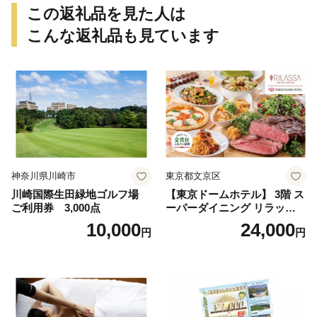
県 小牧市 送料無料
この返礼品を見た人は
こんな返礼品も見ています
神奈川県川崎市
東京都文京区
川崎国際生田緑地ゴルフ場
【東京ドームホテル】 3階 ス
ご利用券 3,000点
ーパーダイニング リラッサ
ランチブッフェ お食事券 大
10,000
24,000
円
円
人1名様分 関東 東京 ご利用
券 ランチ 昼食 食事券 レスト
ラン ブッフェ 東京都 お食事
券