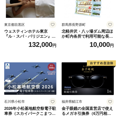
東京都目黒区
群馬県長野原町
ウェスティンホテル東京
北軽井沢・八ッ場ダム周辺ほ
『ル・スパ・パリジエン』選
か町内各所で利用可能な長野
べるボディセラピー90分/1名
原町ふるさと感謝券（3,000
132,000
10,000
円
円
円分）【トラベル 観光 旅行
お土産 群馬県 長野原町 北軽
井沢】
石川県小松市
福井県鯖江市
2026年小松基地航空祭電子駐
金子眼鏡の全国直営店で使え
車券（スカイパークこまつ
るメガネ引換券（6万円相