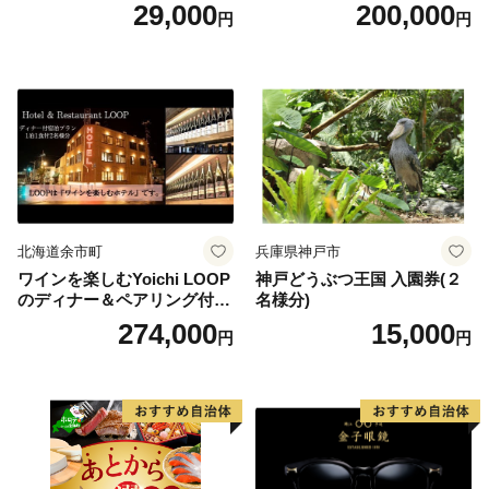
翼） 駐車場 シャトルバスの
当） Platinum
29,000
200,000
円
円
りばすぐ 石川県 小松市
北海道余市町
兵庫県神戸市
ワインを楽しむYoichi LOOP
神戸どうぶつ王国 入園券(２
のディナー＆ペアリング付宿
名様分)
泊プラン＜デラックスツイン
274,000
15,000
円
円
＞