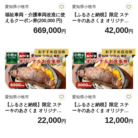
愛知県小牧市
愛知県小牧市
千葉県千葉市中央区栄町36-10 甲南アセット千葉中央
福祉車両・介護車両改造に使
【ふるさと納税】限定 ステ
ビル５階Ｃ号室
えるクーポン券(200,000 円)
ーキのあさくま オリジナル
レッドホースコーポレーション株式会社 ふるさとサポ
お食事券 12000円 お好きなメ
669,000
42,000
円
円
ートセンター
ニュー 好きなだけ コーンス
ープ カレー サラダ プリン ソ
電話番号：0120-523-227
フトクリーム デザート 愛知
県 小牧店 小牧市 チケット 送
料無料
【重要】
・福岡市内に居住されている方からの寄付に対する返礼
品の送付を行っておりません。
・企業・団体からの寄付の場合、返礼品はありません。
・ご入金手続き後の寄付のキャンセル（返礼品の変更・
返品含む）はできません。
愛知県小牧市
愛知県小牧市
・寄付者様のご都合により、返礼品がお届け出来ない場
【ふるさと納税】限定 ステ
【ふるさと納税】限定 ステ
ーキのあさくま オリジナル
ーキのあさくま オリジナル
合、再送は致しません。
お食事券 6000円 お好きなメ
お食事券 3000円 お好きなメ
22,000
12,000
・応援メッセージ欄、備考欄へ配送日時指定・不在期間
円
円
ニュー 好きなだけ コーンス
ニュー 好きなだけ コーンス
の記載をいただいてもお受けすることは出来ません。
ープ カレー サラダ プリン ソ
ープ カレー サラダ プリン ソ
フトクリーム デザート 愛知
フトクリーム デザート 愛知
・商品発送後のお届け先変更は送料がお届け先様にて実