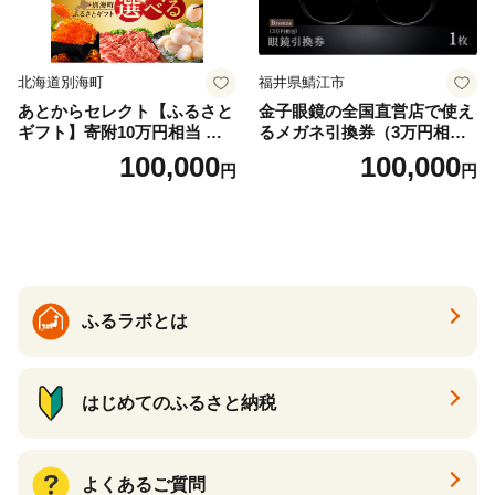
北海道別海町
福井県鯖江市
あとからセレクト【ふるさと
金子眼鏡の全国直営店で使え
ギフト】寄附10万円相当 あ
るメガネ引換券（3万円相
とから選べる！ ギフト いく
当） Bronze
100,000
100,000
円
円
ら ほたて 海鮮 牛肉 別海町
ケーキ アイス （ 後から 選べ
る カタログ カタログポイン
ト カタログギフト あとから
カタログ あとからカタログ
ポイント あとからカタログ
ギフト ふるさと納税 ）
ふるラボとは
はじめてのふるさと納税
よくあるご質問