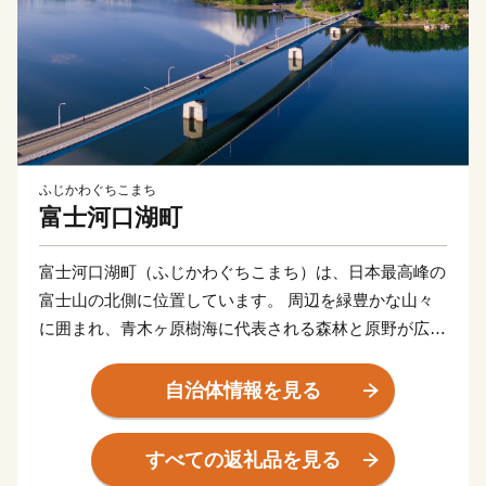
ふじかわぐちこまち
富士河口湖町
富士河口湖町（ふじかわぐちこまち）は、日本最高峰の
富士山の北側に位置しています。 周辺を緑豊かな山々
に囲まれ、青木ヶ原樹海に代表される森林と原野が広が
る自然環境の中で、富士五湖のうち、河口湖、西湖、精
進湖、本栖湖という全く特徴の異なった４つの湖を有す
自治体情報を見る
る日本屈指の景勝地として高い評価を得ています。南は
富士山の傾斜地、北は御坂山系に挟まれた高原のため夏
すべての返礼品を見る
季は過ごしやすく、四季折々、美しく豊かな自然を求め