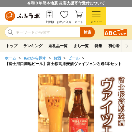
令和８年熊本地震 災害支援寄付受付について
上限額
お気に入り
カート
メニュー
検索
トップ
ランキング
返礼品一覧
まち一覧
特集
初心者ガイド
ホーム
ものから探す
お酒
ビール
【富士河口湖地ビール】富士桜高原麦酒ヴァイツェンろ過4本セット