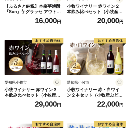
【ふるさと納税】本格芋焼酎
小牧ワイナリー 赤ワイン２
『Sun』芋グラッセ アウトド
本飲み比べセット（小牧産ぶ
ア ソロキャンプ ベランピン
どう100％使用）
16,000
20,000
円
円
グ 巣ごもり 就労支援
愛知県小牧市
愛知県小牧市
小牧ワイナリー 赤ワイン３
小牧ワイナリー 赤・白ワイ
本飲み比べセット（小牧産ぶ
ン２本セット（小牧産ぶどう
どう100％使用）
100％使用）
29,000
22,000
円
円