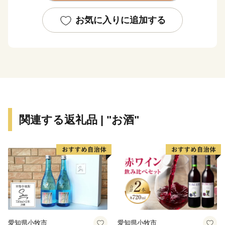
て国内外から多くの人々が訪れる国際観光地です。後世
に向け「富士山」が世界文化遺産であり続けるよう、
お気に入りに追加する
様々な政策に取り組んでいます。
都心から車で約９０分の場所に位置する富士河口湖町で
は、河口湖美術館や河口湖ステラシアターなどの文化・
観光施設のほか、富士山と湖が眺望できる温泉郷、旅
館、ホテルなどの宿泊施設も充実しています。 ハーブ
フェスティバルや紅葉まつりなど季節を感じることので
きるイベントのほかにも、富士山河口湖音楽祭や、４つ
関連する返礼品 | "お酒"
の湖で行われる花火大会、マラソンなど多彩なイベント
が開催され、１年を通じて楽しむことができます。
愛知県小牧市
愛知県小牧市