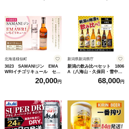
島地域へのお届け不可
ルコール 生ビール Asahi ア
サヒビール スーパードライ s
uper dry 11回 缶ビール 缶 ギ
フト 内祝い 茨城県守谷市 送
料無料
北海道様似町
新潟県新潟県庁
3023 SAMANIジン EMA
新潟の飲み比べセット 1806
WRIイチゴリキュール セッ
A（八海山・久保田・雪中
ト（箱入り）【大人の味 酒
梅・越乃寒梅・かたふね・千
20,000
68,000
円
円
お酒 洋酒 スピリッツ クラフ
代の光）
トジン 国産 sake SAKE gin
GIN liqueur LIQUEUR お酒
セット 詰め合わせ カクテル
ソーダ割り アルコール ロッ
ク ソーダ ジントニック 】