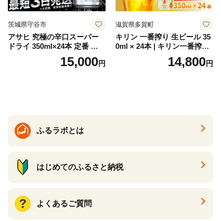
茨城県守谷市
滋賀県多賀町
アサヒ 究極の辛口スーパー
キリン 一番搾り 生ビール 35
ドライ 350ml×24本 定番 ビー
0ml × 24本 | キリン一番搾り
ル 缶ビール 酒 お酒 アルコー
キリンビール 一番搾り ビー
15,000
14,800
円
円
ル 辛口
ル 24缶 きりんいちばんしぼ
り キリン一番搾り びーる 1
ケース 24缶 24本 キリン一番
搾り KIRIN きりん 麒麟 キリ
ン一番搾り いちばんしぼり
キリン一番搾り 父の日 ちち
の日
ふるラボとは
はじめてのふるさと納税
よくあるご質問