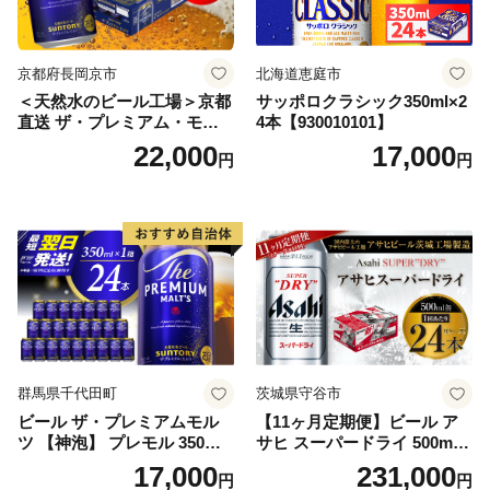
京都府長岡京市
北海道恵庭市
＜天然水のビール工場＞京都
サッポロクラシック350ml×2
直送 ザ・プレミアム・モル
4本【930010101】
ツ 350ml×24本 プレモル [149
22,000
17,000
円
円
5]
群馬県千代田町
茨城県守谷市
ビール ザ・プレミアムモル
【11ヶ月定期便】ビール ア
ツ 【神泡】 プレモル 350ml
サヒ スーパードライ 500ml 2
× 24本 サントリー〈天然水の
4本 1ケース×11ヶ月 | アサヒ
17,000
231,000
円
円
ビール工場〉群馬※沖縄・離
ビール 究極の辛口 酒 お酒 ア