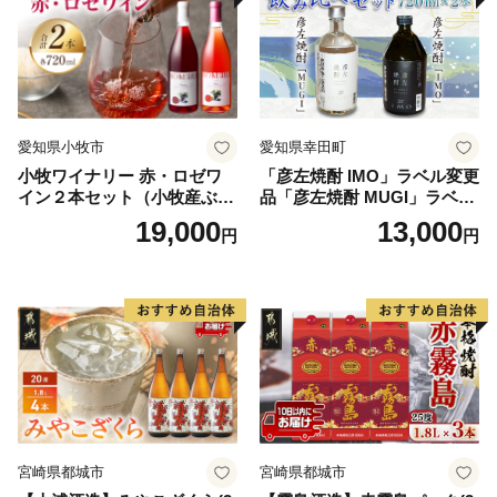
愛知県小牧市
愛知県幸田町
小牧ワイナリー 赤・ロゼワ
「彦左焼酎 IMO」ラベル変更
イン２本セット（小牧産ぶど
品「彦左焼酎 MUGI」ラベル
う100％使用）
変更品 飲み比べ セット 合計
19,000
13,000
円
円
2本 720ml×各1本 25度 焼酎
お酒 麦焼酎 芋焼酎
宮崎県都城市
宮崎県都城市