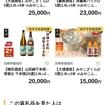
【大浦酒造】みやこざくら(2
【霧島酒造】赤霧島パック(2
0度)1.8L×4本 ≪みやこんじょ
5度)1.8L×3本 ≪みやこんじょ
特急便≫_AD-0771
特急便≫_23-07-K03P-1800-3
25,000
23,000
円
円
-Q
宮崎県都城市
宮崎県都城市
【柳田酒造】山田錦千本桜・
【大浦酒造】みやこざくら(2
母智丘 千本桜(25度)1.8L×2本
0度)1.8L×2本 ≪みやこんじょ
≪みやこんじょ特急便≫_AC
特急便≫_MJ-0771
20,000
15,000
円
円
-0751
この返礼品を見た人は