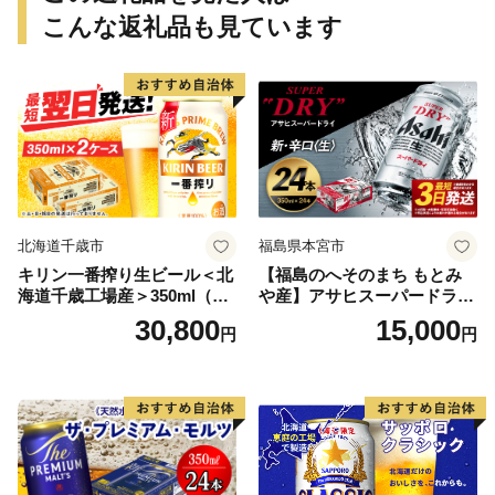
こんな返礼品も見ています
北海道千歳市
福島県本宮市
キリン一番搾り生ビール＜北
【福島のへそのまち もとみ
海道千歳工場産＞350ml（24
や産】アサヒスーパードライ
本） 2ケース
350ml×24本 合計8.4L 1ケー
30,800
15,000
円
円
ス アルコール度数5% 缶ビー
ル お酒 ビール アサヒ スーパ
ードライ super dry 24缶 辛
口 送料無料 カメイ 本宮市
【07214-0206】