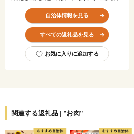
と先人の優れた技術とたゆみない努力によりうけつがれ
てきた「つけあげ」、「ちりめん」、「まぐろ」、「焼
自治体情報を見る
酎」、「ぽんかん」、「サワーポメロ」などの特産品に
恵まれ、「食」の豊かなまちとして発展してきておりま
すべての返礼品を見る
す。
お気に入りに追加する
関連する返礼品 | "お肉"