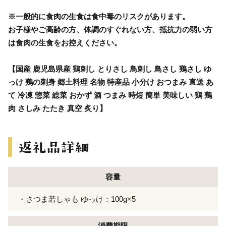
※一般的に食肉の生食は食中毒のリスクがあります。
お子様やご高齢の方、体調のすぐれない方、抵抗力の弱い方
は食肉の生食をお控えください。
【国産 鹿児島県産 鶏刺し とりさし 鳥刺し 鳥さし 鶏さし ゆ
っけ 鶏の刺身 郷土料理 名物 特産品 小分け おつまみ 直送 あ
て 冷凍 惣菜 総菜 おかず 酒 つまみ 時短 簡単 美味しい 鶏 鶏
肉 さしみ たたき 真空 炙り】
容量
・さつま若しゃも ゆっけ：100g×5
消費期限