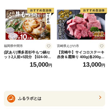
福岡県中間市
宮崎県えびの市
(訳あり)博多若杉牛もつ鍋セ
【宮崎牛】サイコロステーキ
ット2人前×5回分 【024-002
赤身＆霜降り 400g(各200g×
7】
１P 計2P) 真空パック 冷凍
15,000
13,000
円
円
ふるラボとは