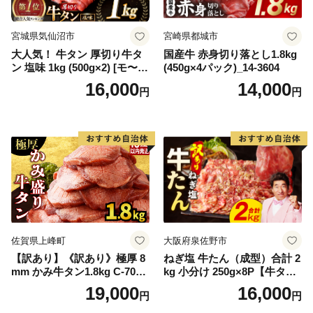
宮城県気仙沼市
宮崎県都城市
大人気！ 牛タン 厚切り牛タ
国産牛 赤身切り落とし1.8kg
ン 塩味 1kg (500g×2) [モ〜ラ
(450g×4パック)_14-3604
ンド 宮城県 気仙沼市 205646
16,000
14,000
円
円
60] 肉 牛肉 精肉 牛たん 牛タ
ン塩 牛たん塩 冷凍 焼肉 BB
Q アウトドア バーベキュー
厚切り タン
佐賀県上峰町
大阪府泉佐野市
【訳あり】《訳あり》極厚 8
ねぎ塩 牛たん（成型）合計 2
mm かみ牛タン1.8kg C-709-
kg 小分け 250g×8P【牛タン
AS
牛肉 焼肉用 薄切り 訳あり サ
19,000
16,000
円
円
イズ不揃い】