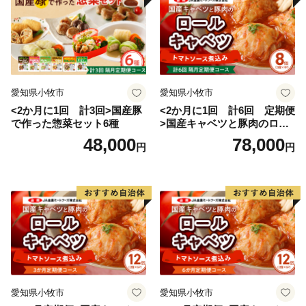
愛知県小牧市
愛知県小牧市
<2か月に1回 計3回>国産豚
<2か月に1回 計6回 定期便
で作った惣菜セット6種
>国産キャベツと豚肉のロー
ルキャベツ（4P入り）
48,000
78,000
円
円
愛知県小牧市
愛知県小牧市