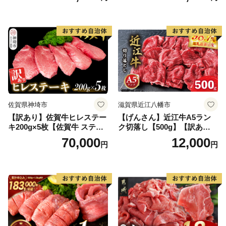
ンバーグ 牛肉 豚肉 国産 お弁
当 おかず 惣菜 おすすめ 人
気】(H083106)
佐賀県神埼市
滋賀県近江八幡市
【訳あり】佐賀牛ヒレステー
【げんさん】近江牛A5ラン
キ200g×5枚【佐賀牛 ステー
ク切落し【500g】【訳あり】
キ ブランド肉 ヒレ肉 フィレ
【DG12W】
70,000
12,000
円
円
肉 ジューシー ヘルシー】(H0
65175)