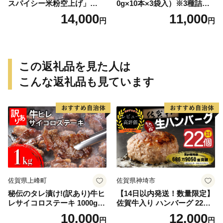
スパイシー米粉空上げ」
0g×10本×3袋入）※3種詰め
（計2kg 500g×4袋）手羽先
合わせ 焼き鳥 おつまみ バー
14,000
11,000
円
円
風
ベキュー 小分け 国産 鶏肉 焼
鳥 やきとり 串 惣菜 おかず
晩酌 冷凍 パーティー 便利 食
材 具材 お家居酒屋 詰め合わ
せ
この返礼品を見た人は
こんな返礼品も見ています
佐賀県上峰町
佐賀県神埼市
秘伝のタレ漬け!(訳あり)牛ヒ
【14日以内発送！数量限定】
レサイコロステーキ 1000g
佐賀牛入り ハンバーグ 22個
【B-1098-AS】
2.6kg(120g×22個)【佐賀牛
10,000
12,000
円
円
黒毛和牛 ブランド牛 九州 ハ