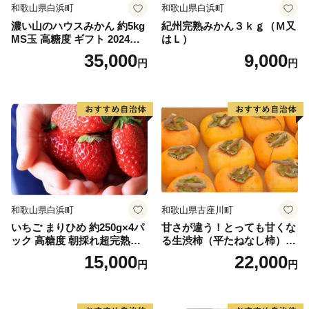
和歌山県白浜町
和歌山県白浜町
濃い山のハウスみかん 約5kg
紀州完熟みかん３ｋｇ（Ｍ又
MS玉 高糖度 ギフト 2024年7
はＬ）
月以降発送分
35,000
9,000
円
円
和歌山県白浜町
和歌山県古座川町
いちご まりひめ 約250g×4パ
甘さが違う！とっても甘くな
ック 高糖度 朝採れ超完熟ま
る生渋柿（平たねなし柿）吊
りひめ 1月以降発送分
るし柿用 T字枝or吊るしクリ
15,000
22,000
円
円
ップ付約4.5～5kg 約24～30
個＜2026年10月中旬～順次発
送＞-Ted【art016B】