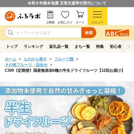
令和８年熊本地震 災害支援寄付受付について
上限額
お気に入り
カート
メニュー
検索
トップ
ランキング
返礼品一覧
まち一覧
特集
初心者ガイド
ホーム
ものから探す
フルーツ類
その他フルーツ・詰合せ
C309《定期便》国産無添加6種の半生ドライフルーツ【12回お届け】