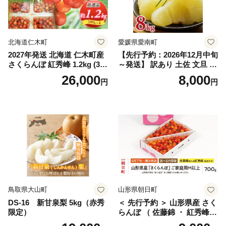
笛吹市 シャインマスカット
笛吹 葡萄 国産 ぶどう 人気
国産 1.2kg 先行｜
北海道仁木町
愛媛県愛南町
2027年発送 北海道 仁木町産
【先行予約：2026年12月中旬
さくらんぼ 紅秀峰 1.2kg (300
～発送】 訳あり 土佐 文旦 8k
g×4パック) Lサイズ以上 旬
g (Mサイズ以上サイズミック
26,000
8,000
円
円
桜桃 産地直送 サクランボ チ
ス) 8000円 わけあり ぶんた
ェリー フルーツ 果物 果物類
ん みかん mikan 蜜柑 ミカン
仁木町 仁木 [松山商店]
土佐文旦 家庭用 産地直送 国
産 農家直送 期間限定 特産品
サイズミックス くらもとフ
ァーム 愛南町 愛媛県
鳥取県大山町
山形県朝日町
DS-16 新甘泉梨 5kg（赤秀
＜ 先行予約 ＞ 山形県産 さく
限定）
らんぼ （ 佐藤錦 ・ 紅秀峰
） ご家庭用 M以上 700g 【20