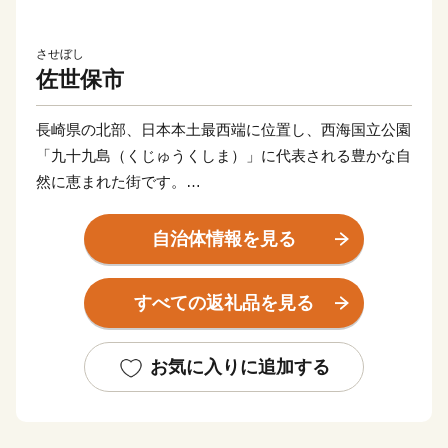
させぼし
佐世保市
長崎県の北部、日本本土最西端に位置し、西海国立公園
「九十九島（くじゅうくしま）」に代表される豊かな自
然に恵まれた街です。
佐世保市の歴史は、泉福寺洞窟（瀬戸越）から明らかに
なります。約1万5千年前の石器が出土し、1万2千年前
自治体情報を見る
の層からは、世界最古の土器「豆粒文土器(とうりゅう
もんどき)」が出土しました。
すべての返礼品を見る
明治初期までは、人口約4000人の半農半漁の一寒村で
した。明治19年に旧海軍「第三海軍区鎮守府」の設置が
公布されると急速に発展し、明治35年に「佐世保村」か
お気に入りに追加する
ら一挙に「佐世保市」となりました。
戦後は平和産業港湾都市として発展し、「造船」・「炭
鉱」を経て、現在は製造業とともに、県北地域の商業・