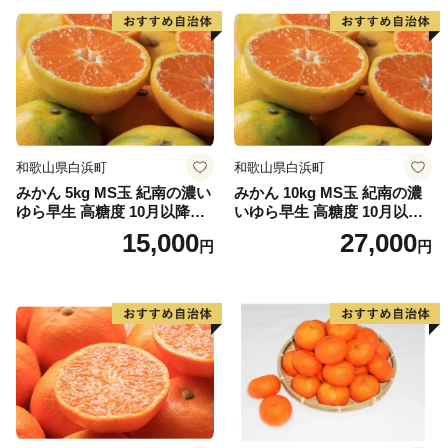
電話 050-1707-9329
E-mail: info@furusato-sasebo.jp
和歌山県白浜町
和歌山県白浜町
みかん 5kg MS玉 紀南の濃い
みかん 10kg MS玉 紀南の濃
ゆら早生 高糖度 10月以降発
いゆら早生 高糖度 10月以降
送 マルチ被覆栽培
発送 マルチ被覆栽培
15,000
27,000
円
円