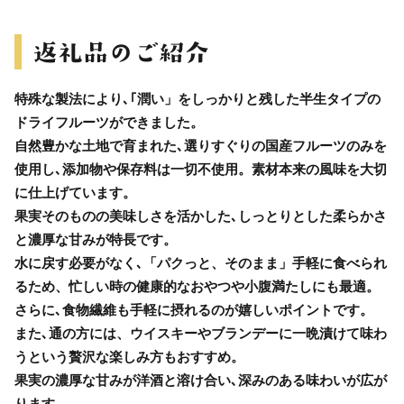
特殊な製法により､｢潤い」をしっかりと残した半生タイプの
ドライフルーツができました。
自然豊かな土地で育まれた､選りすぐりの国産フルーツのみを
使用し､添加物や保存料は一切不使用。素材本来の風味を大切
に仕上げています。
果実そのものの美味しさを活かした､しっとりとした柔らかさ
と濃厚な甘みが特長です。
水に戻す必要がなく､「パクっと、そのまま」手軽に食べられ
るため、忙しい時の健康的なおやつや小腹満たしにも最適。
さらに､食物繊維も手軽に摂れるのが嬉しいポイントです。
また､通の方には、ウイスキーやブランデーに一晩漬けて味わ
うという贅沢な楽しみ方もおすすめ。
果実の濃厚な甘みが洋酒と溶け合い､深みのある味わいが広が
ります。