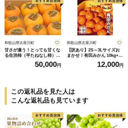
和歌山県古座川町
和歌山県古座川町
甘さが違う！とっても甘くな
【訳あり】2S～3Lサイズお
る生渋柿（平たねなし柿）吊
まかせ！有田みかん 10kg+2k
るし柿用 T字枝or吊るしクリ
g保証分 11月から12月下旬ま
50,000
12,000
円
円
ップ付約14.5～15kg 約60～
でに順次発送致します。 / 訳
90個＜2026年10月中旬～11
ありみかん 有田みかん みか
月上旬ごろ順次発送＞Ted【a
ん ミカン 蜜柑 柑橘 温州みか
rt015B】
ん 和歌山 ご家庭用
この返礼品を見た人は
こんな返礼品も見ています