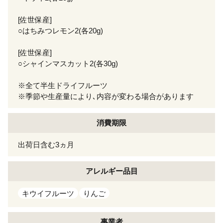
[佐世保産]
○はちみつレモン2(各20g)
[佐世保産]
○シャインマスカット2(各30g)
※全て半生ドライフルーツ
※季節や生産量により､内容が変わる場合があります
消費期限
出荷日含む3ヵ月
アレルギー
品目
キウイフルーツ
りんご
事業者