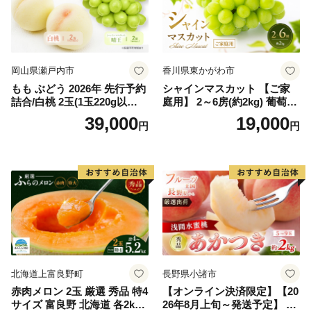
岡山県瀬戸内市
香川県東かがわ市
もも ぶどう 2026年 先行予約
シャインマスカット 【ご家
詰合/白桃 2玉(1玉220g以
庭用】 2～6房(約2kg) 葡萄 ぶ
上)・シャインマスカット 晴
どう ブドウ フルーツ 果物 く
39,000
19,000
円
円
王 2房(1房480g以上) 化粧箱
だもの 果実 旬の果物 旬のフ
入り 岡山県産 国産 フルーツ
ルーツ 香川 香川県 東かがわ
果物 ギフト
市
北海道上富良野町
長野県小諸市
赤肉メロン 2玉 厳選 秀品 特4
【オンライン決済限定】【20
サイズ 富良野 北海道 各2kg
26年8月上旬～発送予定】 先