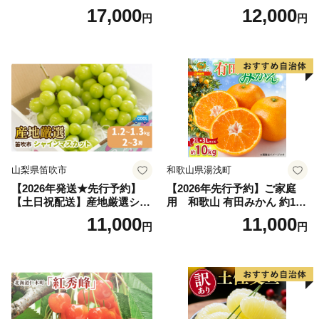
～2.6kg 2玉 セット ファーム
行予約 「浅間水蜜桃プレミ
17,000
12,000
円
円
富良野 メロン めろん 果物 く
アム」 もも あかつき 秀品 約
だもの フルーツ デザート 旬
2kg 5～9玉 贈答品 ふるさと
の果物 旬のフルーツ
納税 果物 桃 フルーツ モモ
果肉 長野県産 小諸市
山梨県笛吹市
和歌山県湯浅町
【2026年発送★先行予約】
【2026年先行予約】ご家庭
【土日祝配送】産地厳選シャ
用 和歌山 有田みかん 約10k
インマスカット1.2kg～1.3kg
g (2L、3Lサイズ)【湯浅町】
11,000
11,000
円
円
（2房～3房）※沖縄・離島配
_ZJ6079
送不可※ 106-003-sku02-26y
｜シャインマスカット 発送
笛吹市 山梨県 フルーツ 果物
ぶどう 葡萄 大粒 シャインマ
スカット おすすめ シャイン
マスカット 贈答 ギフト 産地