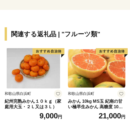
サービス業の中心となっています。
また、昭和30年に指定を受けた「西海国立公園」や平成
4年オープンの「ハウステンボス」などのアメニティリ
ゾートが整備され、毎年多くの観光客を魅了していま
関連する返礼品 | "フルーツ類"
す。
【面 積】426.06k㎡
【人 口】239,971人（令和4年1月1日現在 推計人口）
【世帯数】104,477世帯
【市の木】ハナミズキ
【市の花】カノコユリ
【隣接する自治体】長崎県（川棚町、西海市、佐々町、
和歌山県白浜町
和歌山県白浜町
波佐見町、平戸市、松浦市）、佐賀県（伊万里市、有田
紀州完熟みかん１０ｋｇ（家
みかん 10kg MS玉 紀南の甘
町）
庭用大玉・２Ｌ又は３Ｌ）
い極早生みかん 高糖度 10月
以降発送 マルチ被覆栽培
9,000
21,000
円
円
【お問い合わせ先】
佐世保市ふるさと納税担当