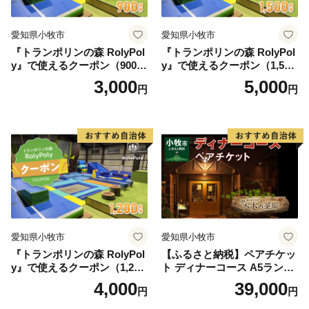
愛知県小牧市
愛知県小牧市
『トランポリンの森 RolyPol
『トランポリンの森 RolyPol
y』で使えるクーポン（900
y』で使えるクーポン（1,500
円）
円）
3,000
5,000
円
円
愛知県小牧市
愛知県小牧市
『トランポリンの森 RolyPol
【ふるさと納税】ペアチケッ
y』で使えるクーポン（1,200
ト ディナーコース A5ランク
円）
飛騨牛 コース 記念日 お誕生
4,000
39,000
円
円
日 特別な日 完全個室 ノンア
ルコール スパークリングワ