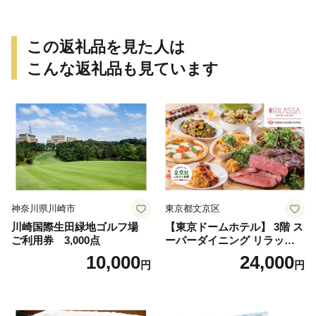
イン 1本付き デザート ドリ
ンク セレブレ お食事券 愛知
県 小牧市 送料無料
この返礼品を見た人は
こんな返礼品も見ています
神奈川県川崎市
東京都文京区
川崎国際生田緑地ゴルフ場
【東京ドームホテル】 3階 ス
ご利用券 3,000点
ーパーダイニング リラッサ
ランチブッフェ お食事券 大
10,000
24,000
円
円
人1名様分 関東 東京 ご利用
券 ランチ 昼食 食事券 レスト
ラン ブッフェ 東京都 お食事
券