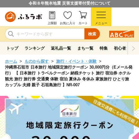
令和８年熊本地震 災害支援寄付受付について
上限額
お気に入り
カート
メニュー
検索
トップ
ランキング
返礼品一覧
まち一覧
特集
初心者ガイド
ホーム
ものから探す
旅行・イベント・体験
沖縄県石垣市 日本旅行 地域限定旅行クーポン 30,000円分（Eメール発
行） 【 日本旅行 トラベルクーポン 納税チケット 旅行 宿泊券 ホテル
観光 旅行 旅行券 交通費 体験 宿泊 夏休み 冬休み 家族旅行 ひとり旅
カップル 夫婦 親子 石垣島旅行 】NR-007