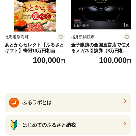
北海道別海町
福井県鯖江市
あとからセレクト【ふるさと
金子眼鏡の全国直営店で使え
ギフト】寄附10万円相当 あ
るメガネ引換券（3万円相
とから選べる！ ギフト いく
当） Bronze
100,000
100,000
円
円
ら ほたて 海鮮 牛肉 別海町
ケーキ アイス （ 後から 選べ
る カタログ カタログポイン
ト カタログギフト あとから
カタログ あとからカタログ
ポイント あとからカタログ
ギフト ふるさと納税 ）
ふるラボとは
はじめてのふるさと納税