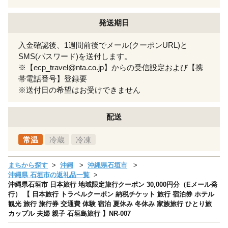
発送期日
入金確認後、1週間前後でメール(クーポンURL)と
SMS(パスワード)を送付します。
※【ecp_travel@nta.co.jp】からの受信設定および【携
帯電話番号】登録要
※送付日の希望はお受けできません
配送
常温
冷蔵
冷凍
まちから探す
沖縄
沖縄県石垣市
沖縄県 石垣市の返礼品一覧
沖縄県石垣市 日本旅行 地域限定旅行クーポン 30,000円分（Eメール発
行） 【 日本旅行 トラベルクーポン 納税チケット 旅行 宿泊券 ホテル
観光 旅行 旅行券 交通費 体験 宿泊 夏休み 冬休み 家族旅行 ひとり旅
カップル 夫婦 親子 石垣島旅行 】NR-007