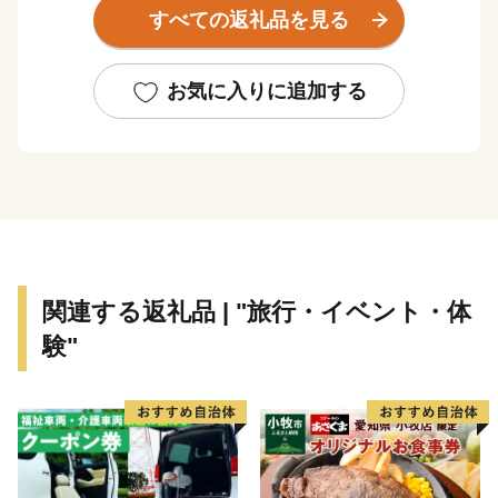
魅力はもちろん、悠久の時を経て現在に至る独自の文化
すべての返礼品を見る
や歴史も、国内外問はず、多くのファンを惹きつけてい
ます。
お気に入りに追加する
石垣市は、人口4万9481人（2018年10月末現在）、約
229k㎡の面積を有する自治体です。石垣市南部は、八
重山諸島の玄関口となっているターミナル港や商業の中
心地として栄えています。中・北部には豊かな自然が多
く残り、希少な固有生物も多く生息しています。
県内最高峰の標高525.5mを誇る於茂登山や日本最大の
関連する返礼品 | "旅行・イベント・体
サンゴ礁生息域である“石西礁湖”がつくる雄大な自然の
験"
恩恵を受け、他の自治体にはない石垣島ならではの特産
品が多くあります。国内ブランド和牛の素牛にもなって
いる石垣牛、ミネラル豊富な海の恵みである水産物、南
国の太陽の光を浴びて育つパイナップルやマンゴーなど
の南国フルーツ、古来からの製法が今も受け継がれてい
る泡盛やミンサー織りなどの伝統工芸品など、幅広いジ