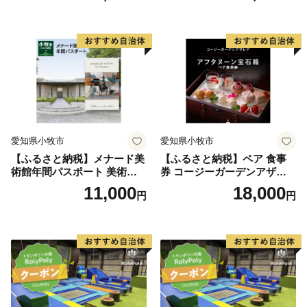
ープ カレー サラダ プリン ソ
ープ カレー サラダ プリン ソ
フトクリーム デザート 愛知
フトクリーム デザート 愛知
県 小牧店 小牧市 チケット 送
県 小牧店 小牧市 チケット 送
料無料
料無料
愛知県小牧市
愛知県小牧市
【ふるさと納税】メナード美
【ふるさと納税】ペア 食事
術館年間パスポート 美術館
券 コージーガーデンアザレ
メナード アート
ア アフタヌーン宝石箱 ホテ
11,000
18,000
円
円
ル特製 デザート 6種類 サン
ドウィッチ コーヒー または
紅茶 スイーツ アフタヌーン
ティー チケット 券 2名様分
お祝 誕生日 記念日 名鉄小牧
ホテル 愛知県 小牧市 送料無
料