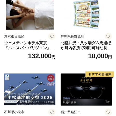
東京都目黒区
群馬県長野原町
ウェスティンホテル東京
北軽井沢・八ッ場ダム周辺ほ
『ル・スパ・パリジエン』選
か町内各所で利用可能な長野
べるボディセラピー90分/1名
原町ふるさと感謝券（3,000
132,000
10,000
円
円
円分）【トラベル 観光 旅行
お土産 群馬県 長野原町 北軽
井沢】
石川県小松市
福井県鯖江市