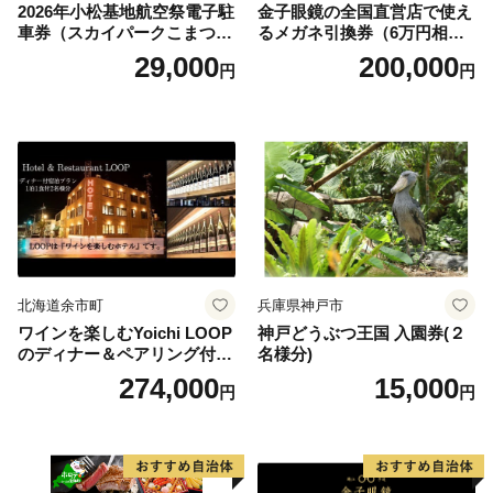
2026年小松基地航空祭電子駐
金子眼鏡の全国直営店で使え
車券（スカイパークこまつ
るメガネ引換券（6万円相
翼） 駐車場 シャトルバスの
当） Platinum
29,000
200,000
円
円
りばすぐ 石川県 小松市
北海道余市町
兵庫県神戸市
ワインを楽しむYoichi LOOP
神戸どうぶつ王国 入園券(２
のディナー＆ペアリング付宿
名様分)
泊プラン＜デラックスツイン
274,000
15,000
円
円
＞