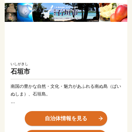
いしがきし
石垣市
南国の豊かな自然・文化・魅力があふれる南ぬ島（ぱい
ぬしま）、石垣島。
八重山の中心地である石垣島は、2018年トリップアド
バイザーの「世界で最も行きたい観光地」第1位に輝き
自治体情報を見る
ました。観光スポットやマリンレジャーエリアとしての