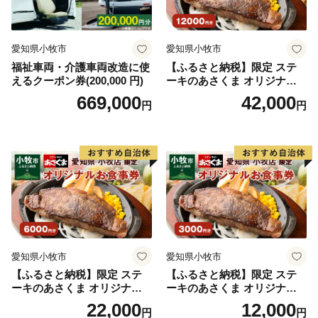
ャンルの特産品が島内各所で生産されています。
愛知県小牧市
愛知県小牧市
沖縄移住ブームが落ち着いた後も石垣市の人口は毎年増
福祉車両・介護車両改造に使
【ふるさと納税】限定 ステ
加傾向にあり、2017年には観光客数が130万人と過去最
えるクーポン券(200,000 円)
ーキのあさくま オリジナル
高を更新しました。石垣島トライアスロンや石垣島マラ
お食事券 12000円 お好きなメ
669,000
42,000
円
円
ソンなどのスポーツイベントも盛んで、毎年、世界中か
ニュー 好きなだけ コーンス
ープ カレー サラダ プリン ソ
ら多くの参加者が石垣島に集まります。
フトクリーム デザート 愛知
県 小牧店 小牧市 チケット 送
料無料
石垣市では、そんな石垣島の魅力を感じていただけるふ
るさと納税のお礼の品を豊富にご用意しております。ふ
るさと納税を通じて、石垣島を身近に感じていただくと
ともに、石垣島ファンになっていただければ幸いです。
愛知県小牧市
愛知県小牧市
【ふるさと納税】限定 ステ
【ふるさと納税】限定 ステ
ーキのあさくま オリジナル
ーキのあさくま オリジナル
お食事券 6000円 お好きなメ
お食事券 3000円 お好きなメ
22,000
12,000
円
円
ニュー 好きなだけ コーンス
ニュー 好きなだけ コーンス