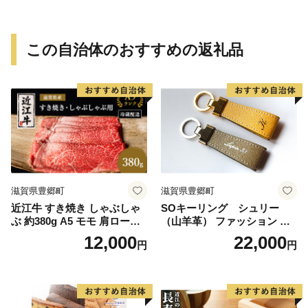
この自治体のおすすめの返礼品
滋賀県豊郷町
滋賀県豊郷町
近江牛 すき焼き しゃぶしゃ
SOキーリング シュリー
ぶ 約380g A5 モモ 肩ロース
（山羊革） ファッション 小
肉の千石屋 牛肉 黒毛和牛
物 アクセサリー 雑貨 日用品
12,000
22,000
円
円
文房具 レザー 高級革 名入れ
贈り物