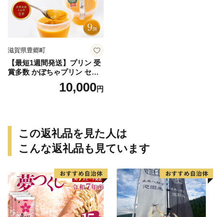
滋賀県豊郷町
【最短1週間発送】プリン 受
賞多数 かぼちゃプリン セッ
ト とよさとプリン満足セッ
10,000
円
ト（9個入り）
この返礼品を見た人は
こんな返礼品も見ています