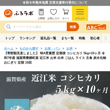
令和８年熊本地震 災害支援寄付受付について
上限額
お気に入り
カート
メニュー
検索
トップ
ランキング
返礼品一覧
まち一覧
特集
初心者ガイド
ホーム
ものから探す
お米・パン
お米
【寄附額見直しました】 特A受賞歴 定期便 コシヒカリ 5kg×10ヶ月 令
和7年産 滋賀県豊郷町産 近江米 お米 白米 ごはん ライス 主食 炭水化物
おにぎり 定期 10回