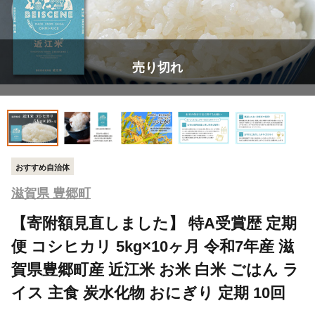
売り切れ
おすすめ自治体
滋賀県 豊郷町
【寄附額見直しました】 特A受賞歴 定期
便 コシヒカリ 5kg×10ヶ月 令和7年産 滋
賀県豊郷町産 近江米 お米 白米 ごはん ラ
イス 主食 炭水化物 おにぎり 定期 10回