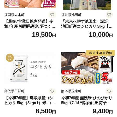
福岡県大木町
福井県池田町
【最短7営業日以内発送】令
「未来へ耕す池田米」認証
和7年産 福岡県産米 夢つくし
池田町産コシヒカリ３kg【お
15kg 精米 ※北海道・沖縄・
1人様につき３セットまで】
19,500
10,000
円
円
離島は配送不可
鳥取県日野町
熊本県玉東町
【令和7年産】鳥取県産コシ
令和7年産 無洗米 ひのひかり
ヒカリ 5kg（5kg×1）米 コシ
5kg《7-14日以内に出荷予定
ヒカリ こしひかり お米 白米
(土日祝除く)》コメ 米 無洗米
8,500
9,400
円
円
精米 5キロ おこめ こめ コメ
高レビュー｜人気米 熊本県