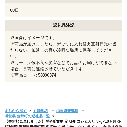
60日
返礼品注記
※画像はイメージです。
※商品が届きましたら、米びつに入れ替え直射日光の当
たらない、風通しの良い冷暗な場所に保存してくださ
い。
※万一、天候不良や災害などでお品のお届けができない
場合、事前に連絡させていただきます。
※商品コード: 58990374
まちから探す
近畿地方
滋賀県豊郷町
滋賀県 豊郷町の返礼品一覧
【寄附額見直しました】 特A受賞歴 定期便 コシヒカリ 5kg×10ヶ月 令
和7年産 滋賀県豊郷町産 近江米 お米 白米 ごはん ライス 主食 炭水化物