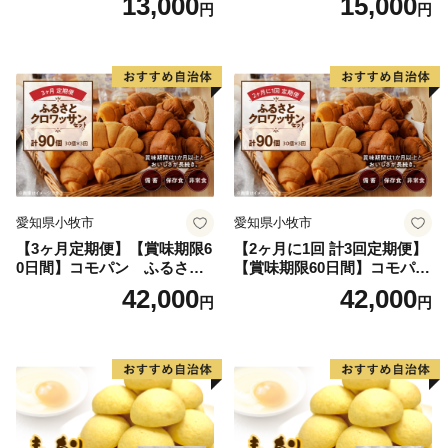
13,000
15,000
円
円
非常食 防災グッズにも
愛知県小牧市
愛知県小牧市
【3ヶ月定期便】【賞味期限6
【2ヶ月に1回 計3回定期便】
0日間】コモパン ふるさと
【賞味期限60日間】コモパ
クロワッサンセット（計90
ン ふるさとクロワッサンセ
42,000
42,000
円
円
個）／災害用備蓄 保存食 非
ット（計90個）／災害用備蓄
常食 防災グッズにも
保存食 非常食 防災グッズに
も