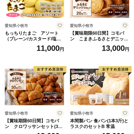
愛知県小牧市
愛知県小牧市
もっちりたまご アソート
【賞味期限60日間】コモパ
（プレーン/カスタード/塩バ
ン こまきふるさとデニッシ
ター/小倉バター）
ュセット（20個入り）／災害
11,000
13,000
円
円
用備蓄 保存食 非常食 防災グ
ッズにも
愛知県小牧市
愛知県小牧市
【賞味期限60日間】コモパ
本間製パン 食パン(1本3斤)と
ン クロワッサンセット(30
ラスクのセットB 常温
個入り)／災害用備蓄 保存食