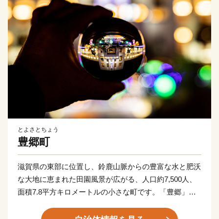
とよさとちょう
豊郷町
滋賀県の東部に位置し、鈴鹿山脈からの豊富な水と肥沃
な大地に恵まれた田園風景が広がる、人口約7,500人、
面積7.8平方キロメートルの小さな町です。「豊郷」と
は、米穀の豊穣を願って命名されたと言われており、古
くから稲作が主産業でした。また、近江商人をはじめ幾