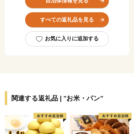
自治体情報を見る
多の傑出した先人を世に送り出したことや江州音頭の発
祥地としても知られており、心和む町並みの中に歴史と
すべての返礼品を見る
ロマンが溢れています。
★ABCテレビのニュース情報番組「キャスト」で 近江
お気に入りに追加する
の地酒 『長寿金亀』 が紹介されました！
👉近江の地酒「長寿金亀」2本セット
👉厳選セット 金亀 生原酒 720ml×6本セット
👉旨味別格 金亀 火入れ 720ml×6本セット
関連する返礼品 | "お米・パン"