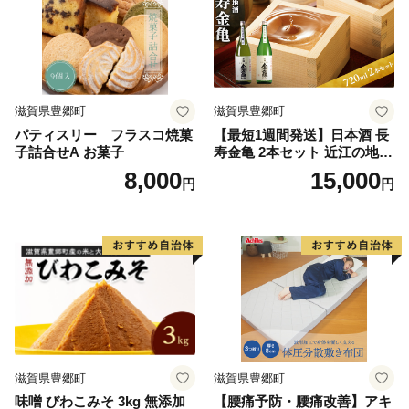
滋賀県豊郷町
滋賀県豊郷町
パティスリー フラスコ焼菓
【最短1週間発送】日本酒 長
子詰合せA お菓子
寿金亀 2本セット 近江の地酒
酒 お酒 地酒 アルコール セッ
8,000
15,000
円
円
ト 詰め合わせ
滋賀県豊郷町
滋賀県豊郷町
味噌 びわこみそ 3kg 無添加
【腰痛予防・腰痛改善】アキ