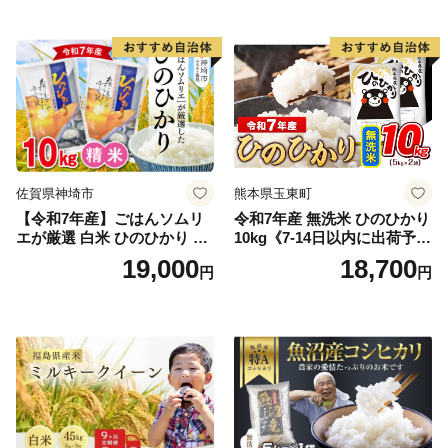
真空パック包装 真空包装 長
産米 お米 生活応援米
期保存 単一原料米 鳥取県日
野町産 Elevation
佐賀県神埼市
熊本県玉東町
【令和7年産】ごはんソムリ
令和7年産 無洗米 ひのひかり
エが厳選 白米 ひのひかり 10
10kg《7-14日以内に出荷予定
kg【神埼市産 米 お米 精米 白
(土日祝除く)》コメ 米 無洗米
19,000
18,700
円
円
米 10kg 5kg×2 ひのひかり ブ
令和7年産 高レビュー｜人気
ランド米 食味鑑定士】(H063
米 熊本県産米 お米 生活応援
164)
米