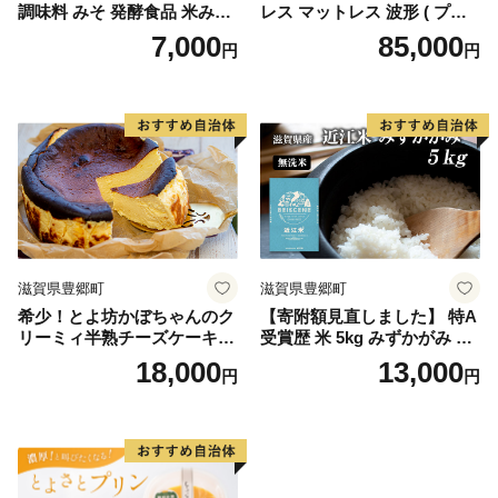
調味料 みそ 発酵食品 米みそ
レス マットレス 波形 ( プロ
麹 大豆 手造り
ファイル ) 加工 コスパ 体圧
7,000
85,000
円
円
分散 敷き布団 かため 8cm 18
0N シングル 寝具 腰痛改善
マットレス 折りたたみ シン
グルマットレス 日用品 滋賀
県 豊郷町
滋賀県豊郷町
滋賀県豊郷町
希少！とよ坊かぼちゃんのク
【寄附額見直しました】 特A
リーミィ半熟チーズケーキ
受賞歴 米 5kg みずかがみ 無
（バスク風） お菓子 洋菓子
洗米 令和7年産 お米 ミズカ
18,000
13,000
円
円
ガミ 近江米 こめ コメ