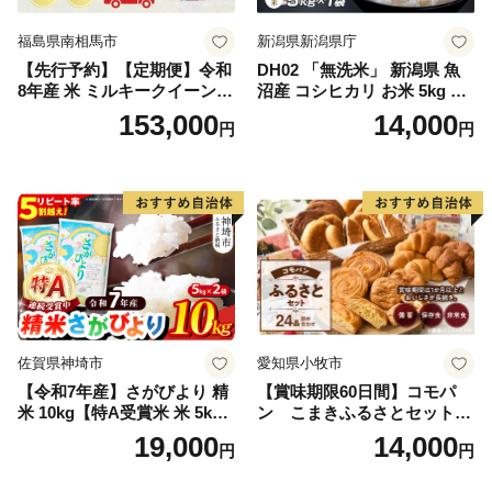
福島県南相馬市
新潟県新潟県庁
【先行予約】【定期便】令和
DH02 「無洗米」 新潟県 魚
8年産 米 ミルキークイーン
沼産 コシヒカリ お米 5kg こ
白米 45kg (5kg×9回) | ミルキ
しひかり 精米 米（お米の美
153,000
14,000
円
円
ークイーン 米5kg 福島 福島
味しい炊き方ガイド付き）
県産 福島産 精米 お米 米 コ
メ 武田ファーム サムランド
福島県 南相馬市 cu006-ae
佐賀県神埼市
愛知県小牧市
【令和7年産】さがびより 精
【賞味期限60日間】コモパ
米 10kg【特A受賞米 米 5kg×
ン こまきふるさとセット
2袋 お米 コメ こめ 国産 美味
（24個入り）／災害用備蓄
19,000
14,000
円
円
しい ブランド米 人気 ランキ
保存食 非常食 防災グッズに
ング 増田米穀】(H015224)
も