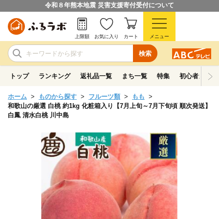
令和８年熊本地震 災害支援寄付受付について
上限額
お気に入り
カート
メニュー
検索
トップ
ランキング
返礼品一覧
まち一覧
特集
初心者ガイド
ホーム
ものから探す
フルーツ類
もも
和歌山の厳選 白桃 約1kg 化粧箱入り【7月上旬～7月下旬頃 順次発送】
白鳳 清水白桃 川中島