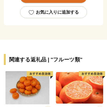
古くは万葉集に詠まれた情景や、世界遺産「紀伊山地
お気に入りに追加する
の霊場と参詣道」の一部として登録されている「丹生都
比売神社」「高野山町石道」をはじめとする多くの歴史
的・文化的資源に恵まれています。
また、「フルーツ王国」として桃・ぶどう・梨・柿・
みかんなど、１年中四季折々のフルーツが栽培されてお
り、町内各所で開設されている観光農園ではフルーツ狩
関連する返礼品 | "フルーツ類"
りを楽しむことができ、旬の時期になると多くの人で賑
わいます。
夏になると山間部、特に花園地域はキャンプやアウト
ドアを楽しむ地域として絶好の環境にあり、近年の京奈
和自動車道や国道４８０号府県間トンネルなど広域幹線
道路の整備より都市部や他地域からのアクセスが向上し
たこともあり、多くの方に訪れていただいています。晴