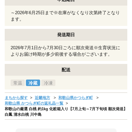
～2026年6月25日まで※在庫がなくなり次第終了となり
ます。
発送期日
2026年7月1日から7月30日ごろに順次発送※生育状況に
よりお届け時期が多少前後する場合がございます。
配送
常温
冷蔵
冷凍
まちから探す
近畿地方
和歌山県かつらぎ町
和歌山県 かつらぎ町の返礼品一覧
和歌山の厳選 白桃 約1kg 化粧箱入り【7月上旬～7月下旬頃 順次発送】
白鳳 清水白桃 川中島