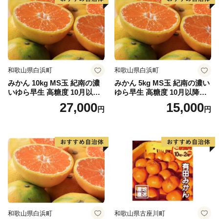
和歌山県白浜町
和歌山県白浜町
みかん 10kg MS玉 紀南の濃
みかん 5kg MS玉 紀南の濃い
いゆら早生 高糖度 10月以降
ゆら早生 高糖度 10月以降発
発送 マルチ被覆栽培
送 マルチ被覆栽培
27,000
15,000
円
円
和歌山県白浜町
和歌山県古座川町