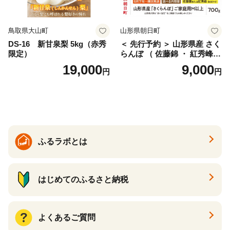
鳥取県大山町
山形県朝日町
DS-16 新甘泉梨 5kg（赤秀
＜ 先行予約 ＞ 山形県産 さく
限定）
らんぼ （ 佐藤錦 ・ 紅秀峰
） ご家庭用 M以上 700g 【20
19,000
9,000
円
円
26年6月下旬から7月上旬発
送】 山形県 果物 フルーツ 初
夏 夏 送料無料
ふるラボとは
はじめてのふるさと納税
よくあるご質問