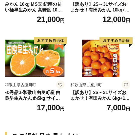
みかん 10kg MS玉 紀南の甘
【訳あり】2S～3Lサイズお
い極早生みかん 高糖度 10月
まかせ！有田みかん 10kg+2k
以降発送 マルチ被覆栽培
g保証分 11月から12月下旬ま
21,000
12,000
円
円
でに順次発送致します。 / 訳
ありみかん 有田みかん みか
ん ミカン 蜜柑 柑橘 温州みか
ん 和歌山 ご家庭用
和歌山県古座川町
和歌山県古座川町
≪秀品≫和歌山由良町産 由
【訳あり】2S～3Lサイズお
良早生みかん 約5kg サイズお
まかせ！有田みかん 6kg+1kg
まかせ【sml106C】
保証分 11月から12月下旬ま
17,000
7,000
円
円
でに順次発送致します。 / 訳
ありみかん 有田みかん みか
ん ミカン 蜜柑 柑橘 温州みか
ん 和歌山 ご家庭用