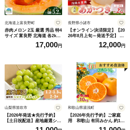
北海道上富良野町
長野県小諸市
赤肉メロン 2玉 厳選 秀品 特4
【オンライン決済限定】【20
サイズ 富良野 北海道 各2kg
26年8月上旬～発送予定】 先
～2.6kg 2玉 セット ファーム
行予約 「浅間水蜜桃プレミ
17,000
12,000
円
円
富良野 メロン めろん 果物 く
アム」 もも あかつき 秀品 約
だもの フルーツ デザート 旬
2kg 5～9玉 贈答品 ふるさと
の果物 旬のフルーツ
納税 果物 桃 フルーツ モモ
果肉 長野県産 小諸市
山梨県笛吹市
和歌山県湯浅町
【2026年発送★先行予約】
【2026年先行予約】ご家庭
【土日祝配送】産地厳選シャ
用 和歌山 有田みかん 約10k
インマスカット1.2kg～1.3kg
g (2L、3Lサイズ)【湯浅町】
11,000
11,000