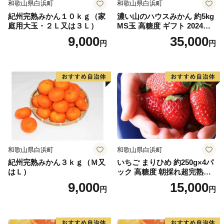
和歌山県白浜町
和歌山県白浜町
れた日の夜空に見える星は、素晴らしく一見の価値あり
紀州完熟みかん１０ｋｇ（家
濃い山のハウスみかん 約5kg
です！！
庭用大玉・２Ｌ又は３Ｌ）
MS玉 高糖度 ギフト 2024年7
月以降発送分
9,000
35,000
円
円
かつらぎ町では、農業をはじめとした産業の活性化や
子どもの教育、福祉や健康の増進に重点的に取り組んで
おり、皆様から頂いた寄附金を活用させていただいてお
ります。
かつらぎ町役場
和歌山県白浜町
和歌山県白浜町
ふるさとかつらぎ寄附金事務担当一同
紀州完熟みかん３ｋｇ（Ｍ又
いちご まりひめ 約250g×4パ
はＬ）
ック 高糖度 朝採れ超完熟ま
りひめ 1月以降発送分
9,000
15,000
円
円