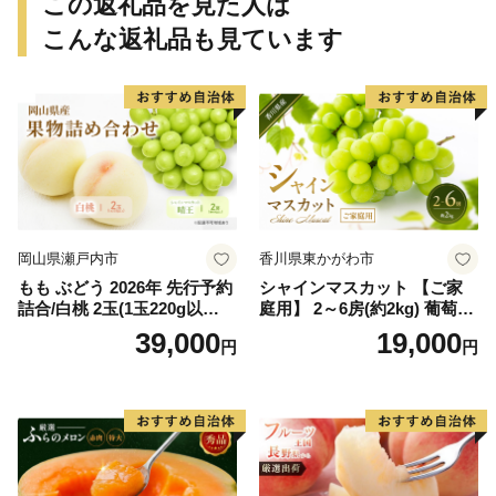
この返礼品を見た人は
こんな返礼品も見ています
岡山県瀬戸内市
香川県東かがわ市
もも ぶどう 2026年 先行予約
シャインマスカット 【ご家
詰合/白桃 2玉(1玉220g以
庭用】 2～6房(約2kg) 葡萄 ぶ
上)・シャインマスカット 晴
どう ブドウ フルーツ 果物 く
39,000
19,000
円
円
王 2房(1房480g以上) 化粧箱
だもの 果実 旬の果物 旬のフ
入り 岡山県産 国産 フルーツ
ルーツ 香川 香川県 東かがわ
果物 ギフト
市