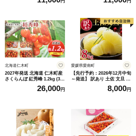
円
円
（2房～3房）※沖縄・離島配
_ZJ6079
送不可※ 106-003-sku02-26y
｜シャインマスカット 発送
笛吹市 山梨県 フルーツ 果物
ぶどう 葡萄 大粒 シャインマ
スカット おすすめ シャイン
マスカット 贈答 ギフト 産地
笛吹市 シャインマスカット
笛吹 葡萄 国産 ぶどう 人気
国産 1.2kg 先行｜
北海道仁木町
愛媛県愛南町
2027年発送 北海道 仁木町産
【先行予約：2026年12月中旬
さくらんぼ 紅秀峰 1.2kg (300
～発送】 訳あり 土佐 文旦 8k
g×4パック) Lサイズ以上 旬
g (Mサイズ以上サイズミック
26,000
8,000
円
円
桜桃 産地直送 サクランボ チ
ス) 8000円 わけあり ぶんた
ェリー フルーツ 果物 果物類
ん みかん mikan 蜜柑 ミカン
仁木町 仁木 [松山商店]
土佐文旦 家庭用 産地直送 国
産 農家直送 期間限定 特産品
サイズミックス くらもとフ
ァーム 愛南町 愛媛県