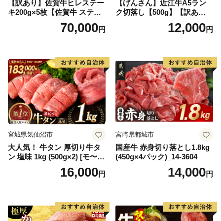
【訳あり】佐賀牛ヒレステー
【げんさん】近江牛A5ラン
キ200g×5枚【佐賀牛 ステー
ク切落し【500g】【訳あり】
キ ブランド肉 ヒレ肉 フィレ
【DG12W】
70,000
12,000
円
円
肉 ジューシー ヘルシー】(H0
65175)
宮城県気仙沼市
宮崎県都城市
大人気！ 牛タン 厚切り牛タ
国産牛 赤身切り落とし1.8kg
ン 塩味 1kg (500g×2) [モ〜ラ
(450g×4パック)_14-3604
ンド 宮城県 気仙沼市 205646
16,000
14,000
円
円
60] 肉 牛肉 精肉 牛たん 牛タ
ン塩 牛たん塩 冷凍 焼肉 BB
Q アウトドア バーベキュー
厚切り タン