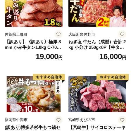
佐賀県上峰町
大阪府泉佐野市
【訳あり】《訳あり》極厚 8
ねぎ塩 牛たん（成型）合計 2
mm かみ牛タン1.8kg C-709-
kg 小分け 250g×8P【牛タン
AS
牛肉 焼肉用 薄切り 訳あり サ
19,000
16,000
円
円
イズ不揃い】
福岡県中間市
宮崎県えびの市
(訳あり)博多若杉牛もつ鍋セ
【宮崎牛】サイコロステーキ