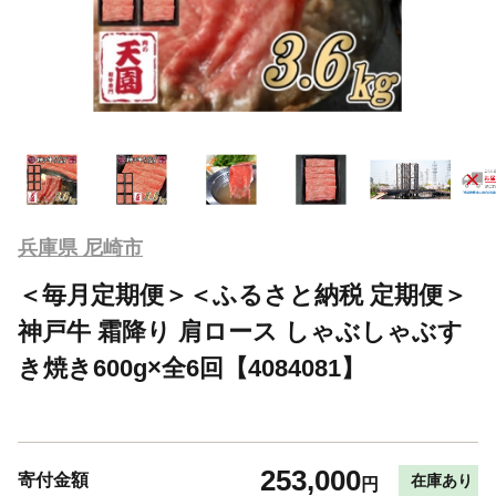
兵庫県 尼崎市
＜毎月定期便＞＜ふるさと納税 定期便＞
神戸牛 霜降り 肩ロース しゃぶしゃぶす
き焼き600g×全6回【4084081】
253,000
寄付金額
在庫あり
円