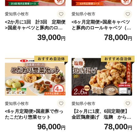
愛知県小牧市
愛知県小牧市
<2か月に1回 計3回 定期便
<6ヶ月定期便>国産キャベツ
>国産キャベツと豚肉のロー
と豚肉のロールキャベツ（4P
ルキャベツ（4P入り）
入り）
39,000
78,000
円
円
愛知県小牧市
愛知県小牧市
<6ヶ月定期便>国産豚で作っ
【2ヶ月に1度、6回定期便】
たこだわり惣菜セット
金匠鶏唐揚げ 塩麹 からあ
げ
96,000
78,000
円
円