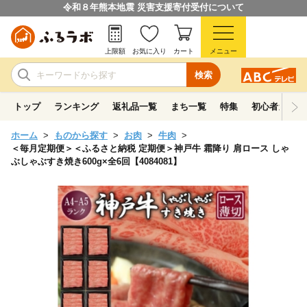
令和８年熊本地震 災害支援寄付受付について
上限額
お気に入り
カート
メニュー
検索
トップ
ランキング
返礼品一覧
まち一覧
特集
初心者ガイド
ホーム
ものから探す
お肉
牛肉
＜毎月定期便＞＜ふるさと納税 定期便＞神戸牛 霜降り 肩ロース しゃ
ぶしゃぶすき焼き600g×全6回【4084081】