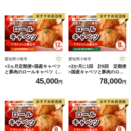
愛知県小牧市
愛知県小牧市
<3ヵ月定期便>国産キャベツ
<2か月に1回 計6回 定期便
と豚肉のロールキャベツ（6P
>国産キャベツと豚肉のロー
入り）
ルキャベツ（4P入り）
45,000
78,000
円
円