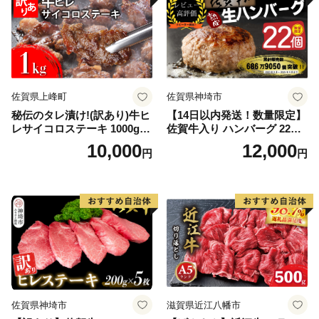
佐賀県上峰町
佐賀県神埼市
秘伝のタレ漬け!(訳あり)牛ヒ
【14日以内発送！数量限定】
レサイコロステーキ 1000g
佐賀牛入り ハンバーグ 22個
【B-1098-AS】
2.6kg(120g×22個)【佐賀牛
10,000
12,000
円
円
黒毛和牛 ブランド牛 九州 ハ
ンバーグ 牛肉 豚肉 国産 お弁
当 おかず 惣菜 おすすめ 人
気】(H083106)
佐賀県神埼市
滋賀県近江八幡市