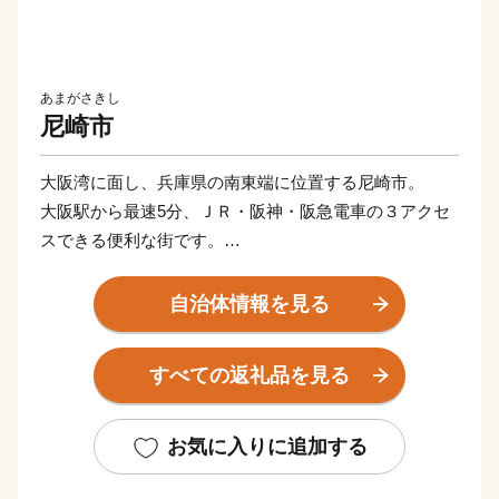
あまがさきし
尼崎市
大阪湾に面し、兵庫県の南東端に位置する尼崎市。
大阪駅から最速5分、ＪＲ・阪神・阪急電車の３アクセ
スできる便利な街です。
尼崎を略して「ＡＭＡ（あま）」と愛着をこめて言う人
も。
自治体情報を見る
■寄附金の使いみち
すべての返礼品を見る
尼崎市では、14通りの寄附金の使いみちを設けており、
尼崎城の整備等に活用する基金のほか、
全国でも珍しい、犬・猫の殺処分ゼロを目指すなどの動
お気に入りに追加する
物愛護に関する