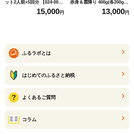
ット2人前×5回分 【024-002
赤身＆霜降り 400g(各200g×
7】
１P 計2P) 真空パック 冷凍
15,000
13,000
円
円
ふるラボとは
はじめてのふるさと納税
よくあるご質問
コラム