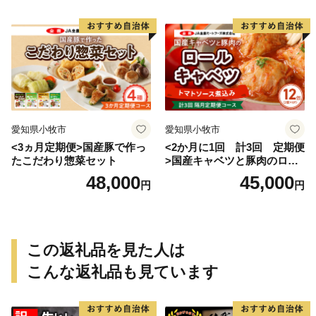
愛知県小牧市
愛知県小牧市
<3ヵ月定期便>国産豚で作っ
<2か月に1回 計3回 定期便
たこだわり惣菜セット
>国産キャベツと豚肉のロー
ルキャベツ（6P入り）
48,000
45,000
円
円
この返礼品を見た人は
こんな返礼品も見ています