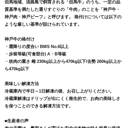
但馬地域、淡路島で飼育される「但馬牛」のうち、一定の品
質基準を満たした選りすぐりの「牛肉」のことを「神戸牛・
神戸肉・神戸ビーフ」と呼びます。 格付けについては以下の
ような厳しい基準が設けられています。
神戸牛の格付け
・霜降りの度合い BMS No.6以上
・歩留等級(可食部分) A・B等級
・枝肉の重さ 雌 230kg以上から470kg以下/去勢 260kg以上か
ら470kg以下
美味しい解凍方法
冷蔵庫内で半日～1日解凍の後、お召し上がりください。
冷蔵庫解凍はドリップが出にくく衛生的で、お肉の美味しさ
を保つことのできる解凍方法です。
■生産者の声