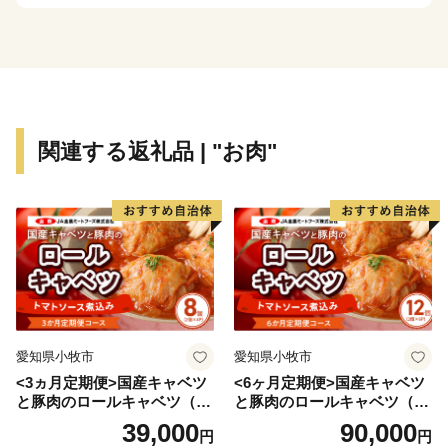
基金などがあります。
■蘇る、尼崎城
1618年に戸田氏鉄によって、
三重の堀、四層の天守を持つ尼崎城が築かれました。
敷地は甲子園球場の約3.5倍もの大きさがあったようで
関連する返礼品 | "お肉"
す。
明治の廃城令により、今はその姿を見ることはできなく
なりましたが、
当時の尼崎城西三の丸エリアにあたる尼崎城址公園内に
本丸の一部である
天守が整備されることとなり、
平成31年3月、400年の時を越えてついに尼崎城が蘇り
ました。
愛知県小牧市
愛知県小牧市
<3ヵ月定期便>国産キャベツ
<6ヶ月定期便>国産キャベツ
と豚肉のロールキャベツ（4P
と豚肉のロールキャベツ（6P
入り）
入り）
39,000
90,000
円
円