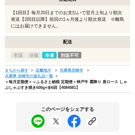
【1回目】毎月20日までのお支払いで翌月上旬より順次
発送【2回目以降】前回の1ヵ月後より順次発送 ※離島
にはお届けできません。
配送
常温
冷蔵
冷凍
別送不可
まちから探す
近畿地方
兵庫県尼崎市
兵庫県 尼崎市の返礼品一覧
＜毎月定期便＞＜ふるさと納税 定期便＞神戸牛 霜降り 肩ロース しゃ
ぶしゃぶすき焼き600g×全6回【4084081】
このページをシェアする