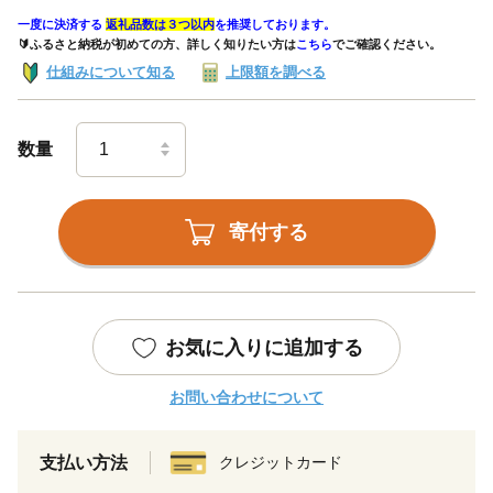
一度に決済する
返礼品数は３つ以内
を推奨しております。
🔰ふるさと納税が初めての方、詳しく知りたい方は
こちら
でご確認ください。
仕組みについて知る
上限額を調べる
数量
寄付する
お気に入りに追加する
お問い合わせについて
支払い方法
クレジットカード