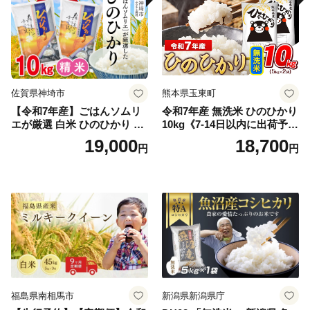
佐賀県神埼市
熊本県玉東町
【令和7年産】ごはんソムリ
令和7年産 無洗米 ひのひかり
エが厳選 白米 ひのひかり 10
10kg《7-14日以内に出荷予定
kg【神埼市産 米 お米 精米 白
(土日祝除く)》コメ 米 無洗米
19,000
18,700
円
円
米 10kg 5kg×2 ひのひかり ブ
令和7年産 高レビュー｜人気
ランド米 食味鑑定士】(H063
米 熊本県産米 お米 生活応援
164)
米
福島県南相馬市
新潟県新潟県庁