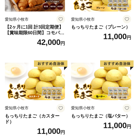
愛知県小牧市
愛知県小牧市
【2ヶ月に1回 計3回定期便】
もっちりたまご（プレーン）
【賞味期限60日間】コモパ
11,000
円
ン ふるさとクロワッサンセ
42,000
円
ット（計90個）／災害用備蓄
保存食 非常食 防災グッズに
も
愛知県小牧市
愛知県小牧市
もっちりたまご（カスター
もっちりたまご（塩バター）
ド）
11,000
円
11,000
円