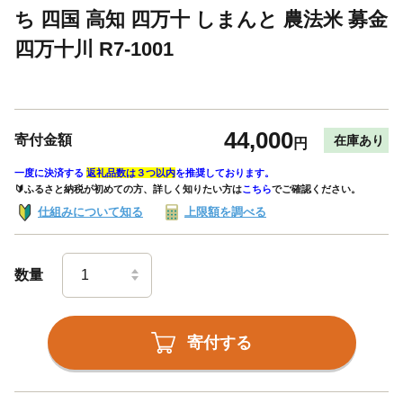
ち 四国 高知 四万十 しまんと 農法米 募金
四万十川 R7-1001
44,000
寄付金額
在庫あり
円
一度に決済する
返礼品数は３つ以内
を推奨しております。
🔰ふるさと納税が初めての方、詳しく知りたい方は
こちら
でご確認ください。
仕組みについて知る
上限額を調べる
数量
寄付する