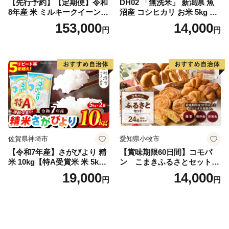
【先行予約】【定期便】令和
DH02 「無洗米」 新潟県 魚
8年産 米 ミルキークイーン
沼産 コシヒカリ お米 5kg こ
白米 45kg (5kg×9回) | ミルキ
しひかり 精米 米（お米の美
153,000
14,000
円
円
ークイーン 米5kg 福島 福島
味しい炊き方ガイド付き）
県産 福島産 精米 お米 米 コ
メ 武田ファーム サムランド
福島県 南相馬市 cu006-ae
佐賀県神埼市
愛知県小牧市
【令和7年産】さがびより 精
【賞味期限60日間】コモパ
米 10kg【特A受賞米 米 5kg×
ン こまきふるさとセット
2袋 お米 コメ こめ 国産 美味
（24個入り）／災害用備蓄
19,000
14,000
円
円
しい ブランド米 人気 ランキ
保存食 非常食 防災グッズに
ング 増田米穀】(H015224)
も