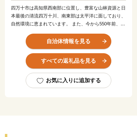
四万十市は高知県西南部に位置し、豊富な山林資源と日
本最後の清流四万十川、南東部は太平洋に面しており、
自然環境に恵まれています。 また、今から550年前、前
関白一条教房公が応仁の乱を避けてこの地に下向し、京
都を模したまちづくりを始めたことから、「土佐の小京
自治体情報を見る
都」と呼ばれています。
すべての返礼品を見る
【お問い合わせはこちら】
・申込・書類・ご入金方法はこちら
お気に入りに追加する
株式会社 本気モード
電話：0875-24-8056
平日8:30～17:00
Email：shimanto@furusato-city.com
・返礼品・お届けの時期はこちら
株式会社 本気モード