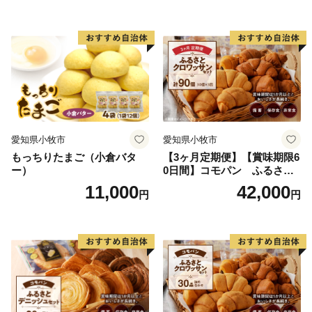
愛知県小牧市
愛知県小牧市
もっちりたまご（小倉バタ
【3ヶ月定期便】【賞味期限6
ー）
0日間】コモパン ふるさと
クロワッサンセット（計90
11,000
42,000
円
円
個）／災害用備蓄 保存食 非
常食 防災グッズにも