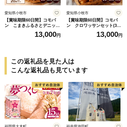
愛知県小牧市
愛知県小牧市
【賞味期限60日間】コモパ
【賞味期限60日間】コモパ
ン こまきふるさとデニッシ
ン クロワッサンセット(30
ュセット（20個入り）／災害
個入り)／災害用備蓄 保存食
13,000
13,000
円
円
用備蓄 保存食 非常食 防災グ
非常食 防災グッズにも
ッズにも
この返礼品を見た人は
こんな返礼品も見ています
福岡県大木町
福井県池田町