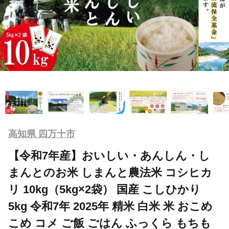
高知県 四万十市
【令和7年産】おいしい・あんしん・し
まんとのお米 しまんと農法米 コシヒカ
リ 10kg（5kg×2袋） 国産 こしひかり
5kg 令和7年 2025年 精米 白米 米 おこめ
こめ コメ ご飯 ごはん ふっくら もちも