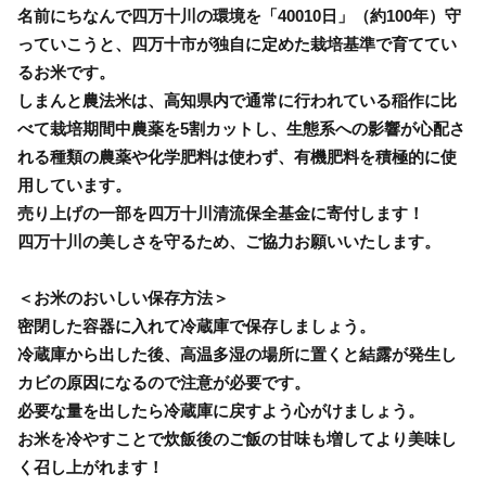
名前にちなんで四万十川の環境を「40010日」（約100年）守
っていこうと、四万十市が独自に定めた栽培基準で育ててい
るお米です。
しまんと農法米は、高知県内で通常に行われている稲作に比
べて栽培期間中農薬を5割カットし、生態系への影響が心配さ
れる種類の農薬や化学肥料は使わず、有機肥料を積極的に使
用しています。
売り上げの一部を四万十川清流保全基金に寄付します！
四万十川の美しさを守るため、ご協力お願いいたします。
＜お米のおいしい保存方法＞
密閉した容器に入れて冷蔵庫で保存しましょう。
冷蔵庫から出した後、高温多湿の場所に置くと結露が発生し
カビの原因になるので注意が必要です。
必要な量を出したら冷蔵庫に戻すよう心がけましょう。
お米を冷やすことで炊飯後のご飯の甘味も増してより美味し
く召し上がれます！