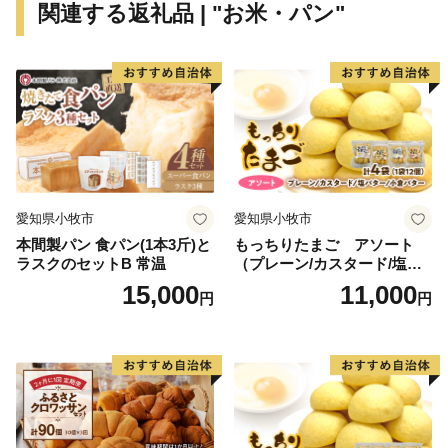
関連する返礼品 | "お米・パン"
電話：0875-24-8056
平日8:30～17:00
Email：shimanto@furusato-city.com
愛知県小牧市
愛知県小牧市
本間製パン 食パン(1本3斤)と
もっちりたまご アソート
ラスクのセットB 常温
（プレーン/カスタード/塩バ
ター/小倉バター）
15,000
11,000
円
円