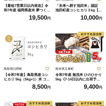
【最短7営業日以内発送】令
「未来へ耕す池田米」認証
和7年産 福岡県産米 夢つくし
池田町産コシヒカリ３kg【お
15kg 精米 ※北海道・沖縄・
1人様につき３セットまで】
19,500
10,000
円
円
離島は配送不可
鳥取県日野町
熊本県玉東町
【令和7年産】鳥取県産コシ
令和7年産 無洗米 ひのひかり
ヒカリ 5kg（5kg×1）米 コシ
5kg《7-14日以内に出荷予定
ヒカリ こしひかり お米 白米
(土日祝除く)》コメ 米 無洗米
8,500
9,400
円
円
精米 5キロ おこめ こめ コメ
高レビュー｜人気米 熊本県
真空パック包装 真空包装 長
産米 お米 生活応援米
期保存 単一原料米 鳥取県日
野町産 Elevation