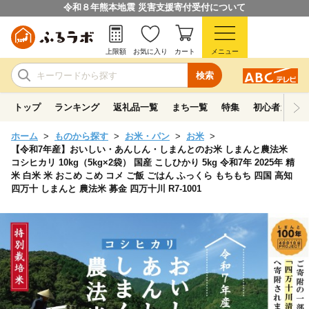
令和８年熊本地震 災害支援寄付受付について
上限額
お気に入り
カート
メニュー
検索
トップ
ランキング
返礼品一覧
まち一覧
特集
初心者ガイド
ホーム
ものから探す
お米・パン
お米
【令和7年産】おいしい・あんしん・しまんとのお米 しまんと農法米
コシヒカリ 10kg（5kg×2袋） 国産 こしひかり 5kg 令和7年 2025年 精
米 白米 米 おこめ こめ コメ ご飯 ごはん ふっくら もちもち 四国 高知
四万十 しまんと 農法米 募金 四万十川 R7-1001