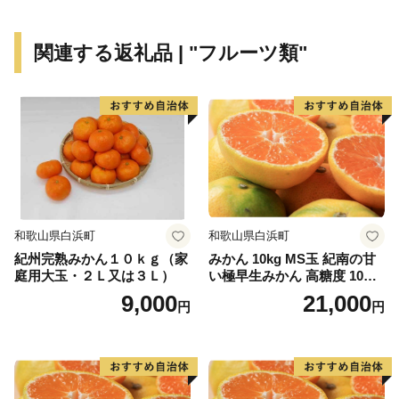
関連する返礼品 | "フルーツ類"
和歌山県白浜町
和歌山県白浜町
紀州完熟みかん１０ｋｇ（家
みかん 10kg MS玉 紀南の甘
庭用大玉・２Ｌ又は３Ｌ）
い極早生みかん 高糖度 10月
以降発送 マルチ被覆栽培
9,000
21,000
円
円