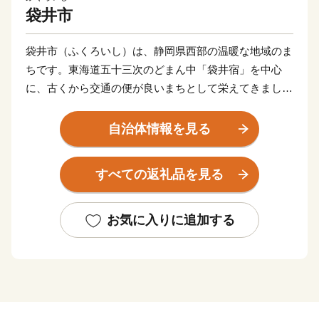
袋井市
袋井市（ふくろいし）は、静岡県西部の温暖な地域のま
ちです。東海道五十三次のどまん中「袋井宿」を中心
に、古くから交通の便が良いまちとして栄えてきまし
た。本市は最高級マスクメロンのブランド「クラウンメ
ロン」や風味豊かな緑茶の産地としても有名です。豊か
自治体情報を見る
な自然と古い歴史に恵まれた袋井市。「活力と創造で
未来を先取る 日本一健康文化都市 ふくろい」の挑戦
すべての返礼品を見る
へのご声援をよろしくお願いします。
お気に入りに追加する