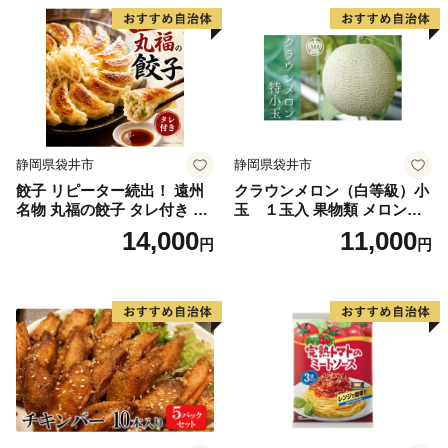
静岡県袋井市
静岡県袋井市
餃子 リピーター続出！ 遠州
クラウンメロン（白等級）小
名物 丸福の餃子 タレ付き ぎ
玉 １玉入 果物類 メロン青
ょうざ ギョーザ ギョウザ 惣
肉
14,000
11,000
円
円
菜 おかず 中華 点心 加工食品
冷凍 静岡