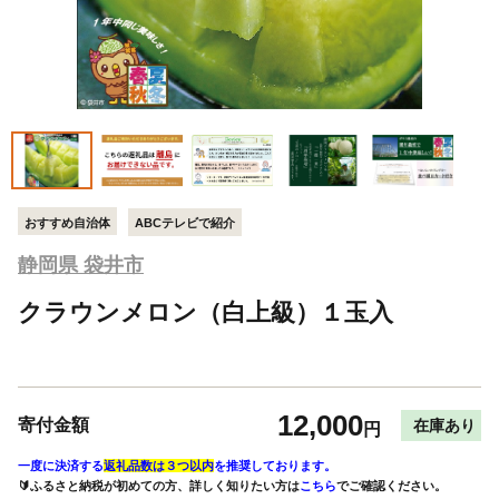
おすすめ自治体
ABCテレビで紹介
静岡県 袋井市
クラウンメロン（白上級）１玉入
12,000
寄付金額
在庫あり
円
一度に決済する
返礼品数は３つ以内
を推奨しております。
🔰ふるさと納税が初めての方、詳しく知りたい方は
こちら
でご確認ください。