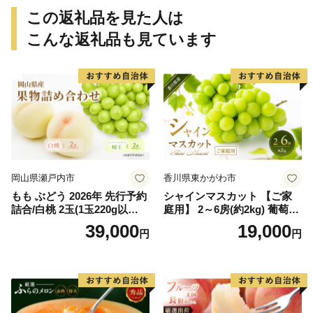
この返礼品を見た人は
こんな返礼品も見ています
岡山県瀬戸内市
香川県東かがわ市
もも ぶどう 2026年 先行予約
シャインマスカット 【ご家
詰合/白桃 2玉(1玉220g以
庭用】 2～6房(約2kg) 葡萄 ぶ
上)・シャインマスカット 晴
どう ブドウ フルーツ 果物 く
39,000
19,000
円
円
王 2房(1房480g以上) 化粧箱
だもの 果実 旬の果物 旬のフ
入り 岡山県産 国産 フルーツ
ルーツ 香川 香川県 東かがわ
果物 ギフト
市