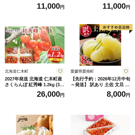
インマスカット1.2kg～1.3kg
g (2L、3Lサイズ)【湯浅町】
11,000
11,000
円
円
（2房～3房）※沖縄・離島配
_ZJ6079
送不可※ 106-003-sku02-26y
｜シャインマスカット 発送
笛吹市 山梨県 フルーツ 果物
ぶどう 葡萄 大粒 シャインマ
スカット おすすめ シャイン
マスカット 贈答 ギフト 産地
笛吹市 シャインマスカット
笛吹 葡萄 国産 ぶどう 人気
国産 1.2kg 先行｜
北海道仁木町
愛媛県愛南町
2027年発送 北海道 仁木町産
【先行予約：2026年12月中旬
さくらんぼ 紅秀峰 1.2kg (300
～発送】 訳あり 土佐 文旦 8k
g×4パック) Lサイズ以上 旬
g (Mサイズ以上サイズミック
26,000
8,000
円
円
桜桃 産地直送 サクランボ チ
ス) 8000円 わけあり ぶんた
ェリー フルーツ 果物 果物類
ん みかん mikan 蜜柑 ミカン
仁木町 仁木 [松山商店]
土佐文旦 家庭用 産地直送 国
産 農家直送 期間限定 特産品
サイズミックス くらもとフ
ァーム 愛南町 愛媛県