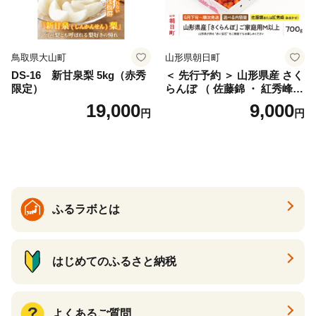
鳥取県大山町
山形県朝日町
DS-16 新甘泉梨 5kg（赤秀
＜ 先行予約 ＞ 山形県産 さく
限定）
らんぼ （ 佐藤錦 ・ 紅秀峰
） ご家庭用 M以上 700g 【20
19,000
9,000
円
円
26年6月下旬から7月上旬発
送】 山形県 果物 フルーツ 初
夏 夏 送料無料
ふるラボとは
はじめてのふるさと納税
よくあるご質問