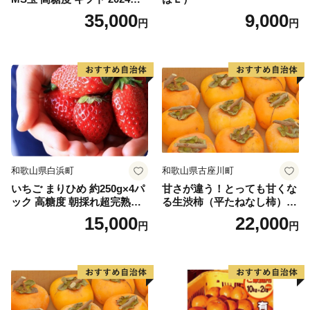
月以降発送分
35,000
9,000
円
円
和歌山県白浜町
和歌山県古座川町
いちご まりひめ 約250g×4パ
甘さが違う！とっても甘くな
ック 高糖度 朝採れ超完熟ま
る生渋柿（平たねなし柿）吊
りひめ 1月以降発送分
るし柿用 T字枝or吊るしクリ
15,000
22,000
円
円
ップ付約4.5～5kg 約24～30
個＜2026年10月中旬～順次発
送＞-Ted【art016B】