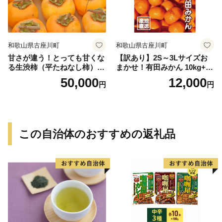
和歌山県古座川町
和歌山県古座川町
甘さが違う！とっても甘くな
【訳あり】2S～3Lサイズお
る生渋柿（平たねなし柿）吊
まかせ！有田みかん 10kg+2k
るし柿用 T字枝or吊るしクリ
g保証分 11月から12月下旬ま
50,000
12,000
円
円
ップ付約14.5～15kg 約60～
でに順次発送致します。 / 訳
90個＜2026年10月中旬～11
ありみかん 有田みかん みか
月上旬ごろ順次発送＞Ted【a
ん ミカン 蜜柑 柑橘 温州みか
rt015B】
ん 和歌山 ご家庭用
この自治体のおすすめの返礼品