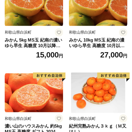
和歌山県白浜町
和歌山県白浜町
みかん 5kg MS玉 紀南の濃い
みかん 10kg MS玉 紀南の濃
ゆら早生 高糖度 10月以降発
いゆら早生 高糖度 10月以降
送 マルチ被覆栽培
発送 マルチ被覆栽培
15,000
27,000
円
円
和歌山県白浜町
和歌山県白浜町
濃い山のハウスみかん 約5kg
紀州完熟みかん３ｋｇ（Ｍ又
MS玉 高糖度 ギフト 2024年7
はＬ）