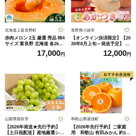
北海道上富良野町
長野県小諸市
赤肉メロン 2玉 厳選 秀品 特4
【オンライン決済限定】【20
サイズ 富良野 北海道 各2kg
26年8月上旬～発送予定】 先
～2.6kg 2玉 セット ファーム
行予約 「浅間水蜜桃プレミ
17,000
12,000
円
円
富良野 メロン めろん 果物 く
アム」 もも あかつき 秀品 約
だもの フルーツ デザート 旬
2kg 5～9玉 贈答品 ふるさと
の果物 旬のフルーツ
納税 果物 桃 フルーツ モモ
果肉 長野県産 小諸市
山梨県笛吹市
和歌山県湯浅町
【2026年発送★先行予約】
【2026年先行予約】ご家庭
【土日祝配送】産地厳選シャ
用 和歌山 有田みかん 約10k