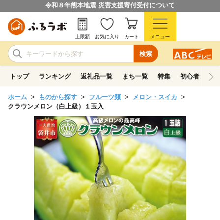
令和８年熊本地震 災害支援寄付受付について
上限額
お気に入り
カート
メニュー
検索
トップ
ランキング
返礼品一覧
まち一覧
特集
初心者ガイド
ホーム
ものから探す
フルーツ類
メロン・スイカ
クラウンメロン（白上級）１玉入