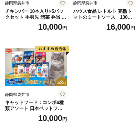
静岡県袋井市
静岡県袋井市
チキンバー 10本入り×5パッ
ハウス食品 レトルト 完熟ト
クセット 手羽先 惣菜 弁当 お
マトのミートソース 130g×
かず お酒 おつまみ ギフト キ
18個（3食×6個）
10,000
16,000
円
円
ャンプ アウトドア キャンプ
飯 保存食 非常食 鶏肉 肉 お
肉 鶏 人気 厳選 静岡県袋井市
静岡県袋井市
キャットフード：コンボ6種
類アソート 日本ペットフー
ド ネコ 猫 愛猫 ケア ペット
10,000
円
えさ セット 健康 栄養 猫用
厳選素材 ドライフード おや
つ 毛玉 口臭ケア 腎臓の健康
維持 下部尿路の健康維持