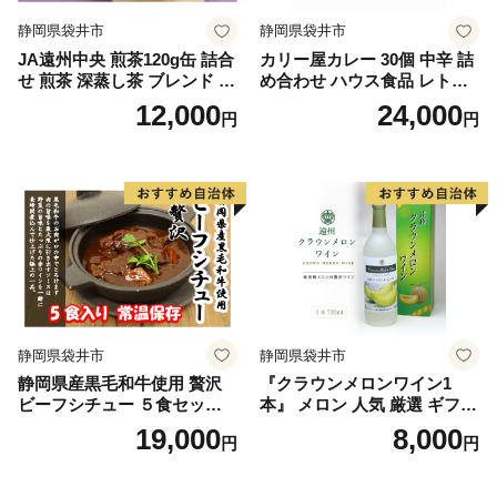
静岡県袋井市
静岡県袋井市
JA遠州中央 煎茶120g缶 詰合
カリー屋カレー 30個 中辛 詰
せ 煎茶 深蒸し茶 ブレンド ギ
め合わせ ハウス食品 レトル
フト 贈り物 人気 厳選 おすす
ト
12,000
24,000
円
円
め 袋井市 飲料類 お茶 緑茶
静岡県産 セット
静岡県袋井市
静岡県袋井市
静岡県産黒毛和牛使用 贅沢
『クラウンメロンワイン1
ビーフシチュー ５食セット
本』 メロン 人気 厳選 ギフト
贅沢 贈り物 料理 簡単 レンチ
贈り物 お祝い 袋井市 お酒 酒
19,000
8,000
円
円
ン おすすめ 人気 厳選 袋井市
アルコール
惣菜 加工食品 レトルト お肉
牛肉 常温保存 箱入り ギフト