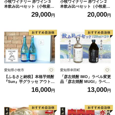
小牧ワイナリー 赤ワイン３
小牧ワイナリー 赤ワイン２
本飲み比べセット（小牧産ぶ
本飲み比べセット（小牧産ぶ
どう100％使用）
どう100％使用）
29,000
20,000
円
円
愛知県小牧市
愛知県幸田町
【ふるさと納税】本格芋焼酎
「彦左焼酎 IMO」ラベル変更
『Sun』芋グラッセ アウトド
品「彦左焼酎 MUGI」ラベル
ア ソロキャンプ ベランピン
変更品 飲み比べ セット 合計
16,000
13,000
円
円
グ 巣ごもり 就労支援
2本 720ml×各1本 25度 焼酎
お酒 麦焼酎 芋焼酎