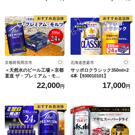
ル お酒 ビール アサヒ スーパ
ードライ super dry 24缶 辛
口 送料無料 カメイ 本宮市
【07214-0206】
京都府長岡京市
北海道恵庭市
＜天然水のビール工場＞京都
サッポロクラシック350ml×2
直送 ザ・プレミアム・モル
4本【930010101】
ツ 350ml×24本 プレモル [149
22,000
17,000
円
円
5]