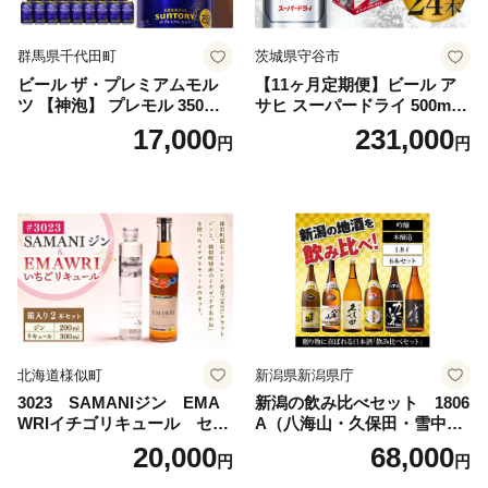
群馬県千代田町
茨城県守谷市
ビール ザ・プレミアムモル
【11ヶ月定期便】ビール ア
ツ 【神泡】 プレモル 350ml
サヒ スーパードライ 500ml 2
× 24本 サントリー〈天然水の
4本 1ケース×11ヶ月 | アサヒ
17,000
231,000
円
円
ビール工場〉群馬※沖縄・離
ビール 究極の辛口 酒 お酒 ア
島地域へのお届け不可
ルコール 生ビール Asahi ア
サヒビール スーパードライ s
uper dry 11回 缶ビール 缶 ギ
フト 内祝い 茨城県守谷市 送
料無料
北海道様似町
新潟県新潟県庁
3023 SAMANIジン EMA
新潟の飲み比べセット 1806
WRIイチゴリキュール セッ
A（八海山・久保田・雪中
ト（箱入り）【大人の味 酒
梅・越乃寒梅・かたふね・千
20,000
68,000
円
円
お酒 洋酒 スピリッツ クラフ
代の光）
トジン 国産 sake SAKE gin