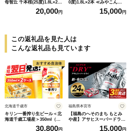
母智丘 千本桜(25度)1.8L×2本
0度)1.8L×2本 ≪みやこんじょ
≪みやこんじょ特急便≫_AC
特急便≫_MJ-0771
20,000
15,000
円
円
-0751
この返礼品を見た人は
こんな返礼品も見ています
北海道千歳市
福島県本宮市
キリン一番搾り生ビール＜北
【福島のへそのまち もとみ
海道千歳工場産＞350ml（24
や産】アサヒスーパードライ
本） 2ケース
350ml×24本 合計8.4L 1ケー
30,800
15,000
円
円
ス アルコール度数5% 缶ビー