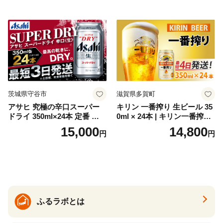
GIN liqueur LIQUEUR お酒
セット 詰め合わせ カクテル
ソーダ割り アルコール ロッ
ク ソーダ ジントニック 】
茨城県守谷市
滋賀県多賀町
アサヒ 究極の辛口スーパー
キリン 一番搾り 生ビール 35
ドライ 350ml×24本 定番 ビー
0ml × 24本 | キリン一番搾り
ル 缶ビール 酒 お酒 アルコー
キリンビール 一番搾り ビー
15,000
14,800
円
円
ル 辛口
ル 24缶 きりんいちばんしぼ
り キリン一番搾り びーる 1
ケース 24缶 24本 キリン一番
搾り KIRIN きりん 麒麟 キリ
ン一番搾り いちばんしぼり
キリン一番搾り 父の日 ちち
の日
ふるラボとは