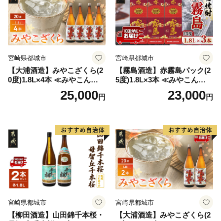
宮崎県都城市
宮崎県都城市
【大浦酒造】みやこざくら(2
【霧島酒造】赤霧島パック(2
0度)1.8L×4本 ≪みやこんじょ
5度)1.8L×3本 ≪みやこんじょ
特急便≫_AD-0771
特急便≫_23-07-K03P-1800-3
25,000
23,000
円
円
-Q
宮崎県都城市
宮崎県都城市
【柳田酒造】山田錦千本桜・
【大浦酒造】みやこざくら(2