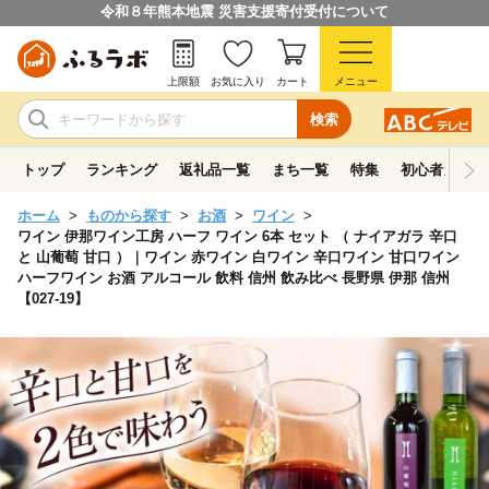
令和８年熊本地震 災害支援寄付受付について
上限額
お気に入り
カート
メニュー
検索
トップ
ランキング
返礼品一覧
まち一覧
特集
初心者ガイド
ホーム
ものから探す
お酒
ワイン
ワイン 伊那ワイン工房 ハーフ ワイン 6本 セット （ ナイアガラ 辛口
と 山葡萄 甘口 ）｜ワイン 赤ワイン 白ワイン 辛口ワイン 甘口ワイン
ハーフワイン お酒 アルコール 飲料 信州 飲み比べ 長野県 伊那 信州
【027-19】