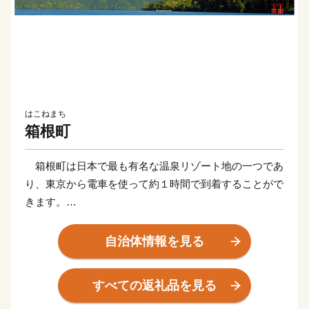
はこねまち
箱根町
箱根町は日本で最も有名な温泉リゾート地の一つであ
り、東京から電車を使って約１時間で到着することがで
きます。
新幹線の停車駅や東名高速道路のインターチェンジから
のアクセスも非常に良く、東京、京都、大阪、富士山な
自治体情報を見る
ど日本で人気の観光地を周遊する旅の滞在地として便利
な立地にあります。
すべての返礼品を見る
そのため、国内外から毎年2000万人を超える観光客が