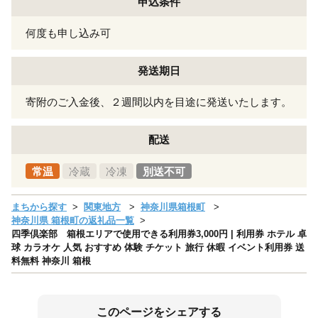
申込条件
何度も申し込み可
発送期日
寄附のご入金後、２週間以内を目途に発送いたします。
配送
常温
冷蔵
冷凍
別送不可
まちから探す
関東地方
神奈川県箱根町
神奈川県 箱根町の返礼品一覧
四季倶楽部 箱根エリアで使用できる利用券3,000円 | 利用券 ホテル 卓
球 カラオケ 人気 おすすめ 体験 チケット 旅行 休暇 イベント利用券 送
料無料 神奈川 箱根
このページをシェアする