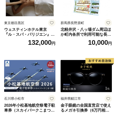
東京都目黒区
群馬県長野原町
ウェスティンホテル東京
北軽井沢・八ッ場ダム周辺ほ
『ル・スパ・パリジエン』選
か町内各所で利用可能な長野
べるボディセラピー90分/1名
原町ふるさと感謝券（3,000
132,000
10,000
円
円
円分）【トラベル 観光 旅行
お土産 群馬県 長野原町 北軽
井沢】
石川県小松市
福井県鯖江市
2026年小松基地航空祭電子駐
金子眼鏡の全国直営店で使え
車券（スカイパークこまつ
るメガネ引換券（6万円相
翼） 駐車場 シャトルバスの
当） Platinum