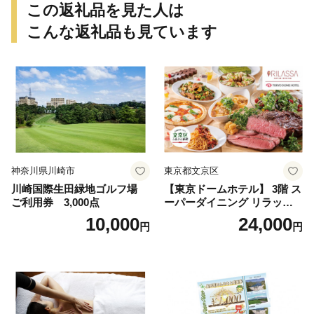
この返礼品を見た人は
こんな返礼品も見ています
神奈川県川崎市
東京都文京区
川崎国際生田緑地ゴルフ場
【東京ドームホテル】 3階 ス
ご利用券 3,000点
ーパーダイニング リラッサ
ランチブッフェ お食事券 大
10,000
24,000
円
円
人1名様分 関東 東京 ご利用
券 ランチ 昼食 食事券 レスト
ラン ブッフェ 東京都 お食事
券