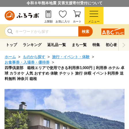
令和８年熊本地震 災害支援寄付受付について
上限額
お気に入り
カート
メニュー
検索
トップ
ランキング
返礼品一覧
まち一覧
特集
初心者ガイド
ホーム
ものから探す
旅行・イベント・体験
お食事券・入場券・優待券
四季倶楽部 箱根エリアで使用できる利用券3,000円 | 利用券 ホテル 卓
球 カラオケ 人気 おすすめ 体験 チケット 旅行 休暇 イベント利用券 送
料無料 神奈川 箱根