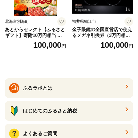
北海道別海町
福井県鯖江市
あとからセレクト【ふるさと
金子眼鏡の全国直営店で使え
ギフト】寄附10万円相当 あ
るメガネ引換券（3万円相
とから選べる！ ギフト いく
当） Bronze
100,000
100,000
円
円
ら ほたて 海鮮 牛肉 別海町
ケーキ アイス （ 後から 選べ
る カタログ カタログポイン
ト カタログギフト あとから
カタログ あとからカタログ
ポイント あとからカタログ
ギフト ふるさと納税 ）
ふるラボとは
はじめてのふるさと納税
よくあるご質問