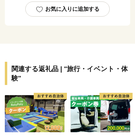
訪れます。富士箱根伊豆国立公園の中央に位置し、世界
文化遺産にも登録されている富士山を近くに見ることも
お気に入りに追加する
出来ます。
箱根には、約20種類もある豊富な温泉、明鏡芦ノ湖を
はじめとした美しい自然とそれに調和した多彩な美術
館、100を超える旅館やホテルがあり、また、登山電
車、ケーブルカー、ロープウェイ、遊覧船などのバラエ
ティーに富んだ乗り物、江戸時代の様子を色濃く残す箱
関連する返礼品 | "旅行・イベント・体
根旧街道や伝統工芸品など、様々な魅力を持つ一大リゾ
験"
ートです。
箱根町では、「ふるさと納税制度」を活用し、箱根町
のまちづくりを応援していただける皆様からの寄付を募
っています。
箱根町出身の方や箱根町を訪れたことのある方など、
「箱根ファン」の皆様の応援をお待ちしています。