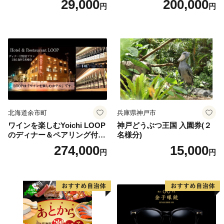
29,000
200,000
円
円
りばすぐ 石川県 小松市
北海道余市町
兵庫県神戸市
ワインを楽しむYoichi LOOP
神戸どうぶつ王国 入園券(２
のディナー＆ペアリング付宿
名様分)
泊プラン＜デラックスツイン
274,000
15,000
円
円
＞