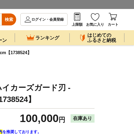
検索
ログイン・会員登録
上限額
お気に入り
カート
はじめての
ランキング
ーン
ふるさと納税
m【1738524】
イカーズガード刃 -
1738524】
100,000
在庫あり
円
内
を推奨しております。