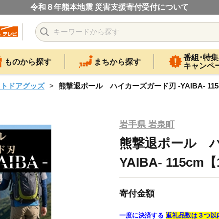
令和８年熊本地震 災害支援寄付受付について
番組･特集
ものから探す
まちから探す
キャンペ
ウトドアグッズ
熊撃退ポール ハイカーズガード刃 -YAIBA- 115c
岩手県 岩泉町
熊撃退ポール ハ
YAIBA- 115cm【
寄付金額
一度に決済する
返礼品数は３つ以