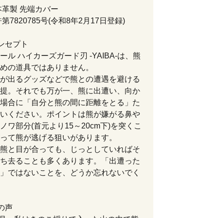
本革製 先端カバー
第7820785号(令和8年2月17日登録)
ンセプト
ール ハイカーズガード刃 -YAIBA-は、熊
めの道具ではありません。
が出るグッズなどで熊との遭遇を避ける
提。それでも万が一、熊に出遭い、向か
場合に「自分と熊の間に距離をとる」た
いください。ポイントは熊が嫌がる鼻や
ノワ部分(首元より15～20cm下)を突くこ
って熊が逃げる狙いがあります。
熊と目が合っても、じっとしていればそ
ち去ることも多くあります。「出遭った
」ではないことを、どうか忘れないでく
の声