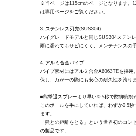
※当ページは115cmのページとなります。12
は専用ページをご覧ください。
3. ステンレス刃先(SUS304)
ハイグレードモデルと同じSUS304ステン
雨に濡れてもサビにくく、メンテナンスの
4. アルミ合金パイプ
パイプ素材にはアルミ合金A6063TEを採
保し、万が一の際にも安心の耐久性を誇り
■熊撃退スプレーより早い!0.5秒で防御態勢
このポールを手にしていれば、わずか0.5
ます。
「熊との距離をとる」という世界初のコン
の製品です。