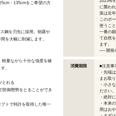
2023
5cm・135cmをご希望の方
に襲われ
策は近年
このポー
使うこと
レス鋼を刃先に採用。朝露や
一番の願
て自然を
手間を大幅に削減します。
ます。
── 開発
用。軽量ながら十分な強度を確
消費期限
■注意事
ます。
・先端は
まお取り
がとれる
・小さな
秒で防御態勢をとることができ
ださい。
・絶対に
・本来の
セプトで特許を取得した唯一
用はおや
・まずは