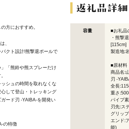
しの方におすすめ。
容量
■お礼品
・熊撃退
-は、
[115cm]
パクト設計!熊撃退ポールで
製造地:
■原材料
い」「熊鈴や熊スプレーだけ
商品名:
す。
刃 -YAIB
レッシュの時間を取れなくな
全長:115
安心して登山・トレッキング
重さ:500
ド刃 -YAIBA-を開発い
パイプ素材
刃先:ステ
グリップ
エンド:
A-の特徴
能)