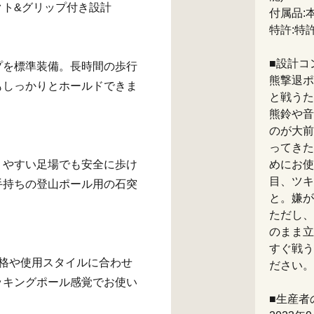
クト&グリップ付き設計
付属品:
特許:特許
■設計コ
プを標準装備。長時間の歩行
熊撃退ポ
もしっかりとホールドできま
と戦うた
熊鈴や音
のが大前
ってきた
りやすい足場でも安全に歩け
めにお使
目、ツキ
手持ちの登山ポール用の石突
と。嫌が
ただし、
のまま立
すぐ戦う
開。体格や使用スタイルに合わせ
ださい。
ッキングポール感覚でお使い
■生産者