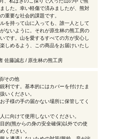
年9月、私はきのこ採りで入った山の中で熊
ました。幸い軽傷で済みましたが、熊対
の重要な社会的課題です。
ルを持って山に入っても、誰一人として
がないように。それが原生林の熊工房の
いです。山を愛するすべての方が安心し
楽しめるよう、この商品をお届けいたし
者 佐藤誠志 / 原生林の熊工房
項/その他
鋭利です。基本的にはカバーを付けたま
扱いください。
お子様の手の届かない場所に保管してく
人に向けて使用しないでください。
目的(熊からの身の安全確保)以外での使
めください。
熊と遭遇しないための対策(熊鈴、音が出