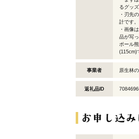
るグッズ
・刃先の
計です。
・画像は
品が写っ
ポール熊撃
(115cm
事業者
原生林の
返礼品ID
7084696