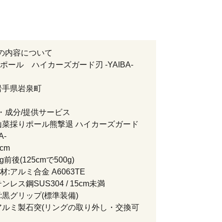
の内容について
ポール ハイカーズガード刃 -YAIBA-
岩手県岩泉町
・成分/提供サービス
山菜採りポール熊撃退 ハイカーズガード
A-
cm
g前後(125cmで500g)
:アルミ合金 A6063TE
ンレス鋼SUS304 / 15cm未満
:黒グリップ(標準装備)
アルミ製石突(リングの取り外し・交換可