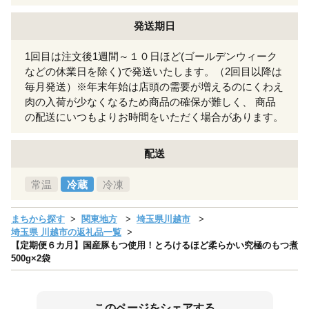
発送期日
1回目は注文後1週間～１０日ほど(ゴールデンウィーク
などの休業日を除く)で発送いたします。（2回目以降は
毎月発送）※年末年始は店頭の需要が増えるのにくわえ
肉の入荷が少なくなるため商品の確保が難しく、 商品
の配送にいつもよりお時間をいただく場合があります。
配送
常温
冷蔵
冷凍
まちから探す
関東地方
埼玉県川越市
埼玉県 川越市の返礼品一覧
【定期便６カ月】国産豚もつ使用！とろけるほど柔らかい究極のもつ煮
500g×2袋
このページをシェアする