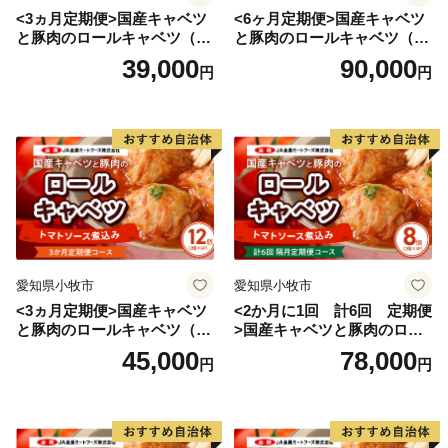
策を着実に進めていくことで、その実現に向けて取り組
<3ヵ月定期便>国産キャベツ
<6ヶ月定期便>国産キャベツ
んでいます。
と豚肉のロールキャベツ（4P
と豚肉のロールキャベツ（6P
川越市にゆかりのある方、川越市を応援したい方
入り）
入り）
39,000
90,000
円
円
ご支援をよろしくお願いします。
愛知県小牧市
愛知県小牧市
<3ヵ月定期便>国産キャベツ
<2か月に1回 計6回 定期便
と豚肉のロールキャベツ（6P
>国産キャベツと豚肉のロー
入り）
ルキャベツ（4P入り）
45,000
78,000
円
円