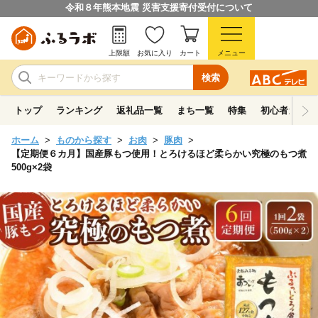
令和８年熊本地震 災害支援寄付受付について
上限額
お気に入り
カート
メニュー
検索
トップ
ランキング
返礼品一覧
まち一覧
特集
初心者ガイド
ホーム
ものから探す
お肉
豚肉
【定期便６カ月】国産豚もつ使用！とろけるほど柔らかい究極のもつ煮
500g×2袋