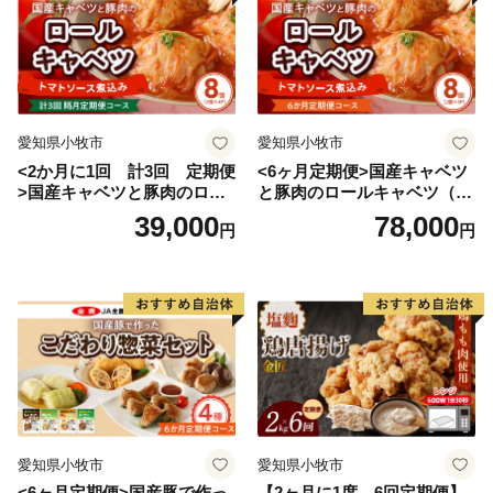
愛知県小牧市
愛知県小牧市
<2か月に1回 計3回 定期便
<6ヶ月定期便>国産キャベツ
>国産キャベツと豚肉のロー
と豚肉のロールキャベツ（4P
ルキャベツ（4P入り）
入り）
39,000
78,000
円
円
愛知県小牧市
愛知県小牧市
<6ヶ月定期便>国産豚で作っ
【2ヶ月に1度、6回定期便】