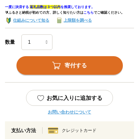
一度に決済する
返礼品数は３つ以内
を推奨しております。
🔰ふるさと納税が初めての方、詳しく知りたい方は
こちら
でご確認ください。
仕組みについて知る
上限額を調べる
数量
寄付する
お気に入りに追加する
お問い合わせについて
支払い方法
クレジットカード