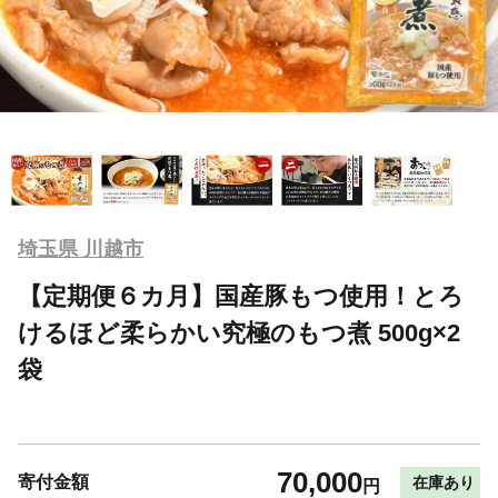
埼玉県 川越市
【定期便６カ月】国産豚もつ使用！とろ
けるほど柔らかい究極のもつ煮 500g×2
袋
70,000
寄付金額
在庫あり
円