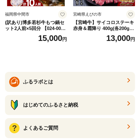
福岡県中間市
宮崎県えびの市
(訳あり)博多若杉牛もつ鍋セ
【宮崎牛】サイコロステーキ
ット2人前×5回分 【024-002
赤身＆霜降り 400g(各200g×
7】
１P 計2P) 真空パック 冷凍
15,000
13,000
円
円
ふるラボとは
はじめてのふるさと納税
よくあるご質問