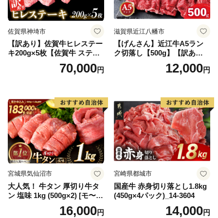
佐賀県神埼市
滋賀県近江八幡市
【訳あり】佐賀牛ヒレステー
【げんさん】近江牛A5ラン
キ200g×5枚【佐賀牛 ステー
ク切落し【500g】【訳あり】
キ ブランド肉 ヒレ肉 フィレ
【DG12W】
70,000
12,000
円
円
肉 ジューシー ヘルシー】(H0
65175)
宮城県気仙沼市
宮崎県都城市
大人気！ 牛タン 厚切り牛タ
国産牛 赤身切り落とし1.8kg
ン 塩味 1kg (500g×2) [モ〜ラ
(450g×4パック)_14-3604
ンド 宮城県 気仙沼市 205646
16,000
14,000
円
円
60] 肉 牛肉 精肉 牛たん 牛タ