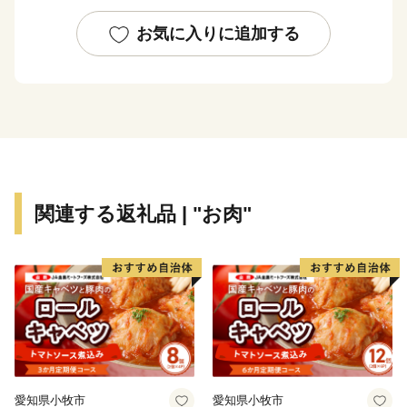
む武蔵武士の河越氏が館を構え勢力を伸ばしました。室
町時代には、河越城を築城した太田道真・道灌父子の活
お気に入りに追加する
躍により、扇谷上杉氏（おうぎがやつうえすぎし）が関
東での政治・経済・文化の一端を担うとともに、河越の
繁栄を築きました。江戸時代には江戸の北の守りととも
に舟運を利用した物資の集積地として重要視されまし
た。
川越市は、都心から30キロメートルの首都圏に位置する
関連する返礼品 | "お肉"
ベッドタウンでありながら、商品作物などを生産する近
郊農業、交通の利便性を生かした流通業、伝統に培われ
た商工業、豊かな歴史と文化を資源とする観光など、充
実した都市機能を有しています。現在も、埼玉県南西部
地域の中心都市として発展を続けています。
川越市は、「人がつながり、魅力があふれ、だれもが住
み続けたいまち 川越」を将来都市像に、さまざまな施
愛知県小牧市
愛知県小牧市