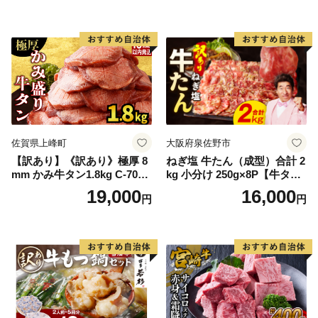
ン塩 牛たん塩 冷凍 焼肉 BB
Q アウトドア バーベキュー
厚切り タン
佐賀県上峰町
大阪府泉佐野市
【訳あり】《訳あり》極厚 8
ねぎ塩 牛たん（成型）合計 2
mm かみ牛タン1.8kg C-709-
kg 小分け 250g×8P【牛タン
AS
牛肉 焼肉用 薄切り 訳あり サ
19,000
16,000
円
円
イズ不揃い】