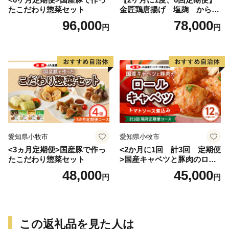
たこだわり惣菜セット
金匠鶏唐揚げ 塩麹 からあ
げ
96,000
78,000
円
円
愛知県小牧市
愛知県小牧市
<3ヵ月定期便>国産豚で作っ
<2か月に1回 計3回 定期便
たこだわり惣菜セット
>国産キャベツと豚肉のロー
ルキャベツ（6P入り）
48,000
45,000
円
円
この返礼品を見た人は