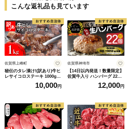
こんな返礼品も見ています
佐賀県上峰町
佐賀県神埼市
秘伝のタレ漬け!(訳あり)牛ヒ
【14日以内発送！数量限定】
レサイコロステーキ 1000g
佐賀牛入り ハンバーグ 22個
【B-1098-AS】
2.6kg(120g×22個)【佐賀牛
10,000
12,000
円
円
黒毛和牛 ブランド牛 九州 ハ
ンバーグ 牛肉 豚肉 国産 お弁
当 おかず 惣菜 おすすめ 人
気】(H083106)