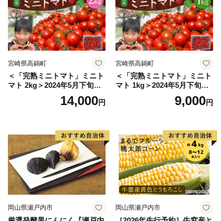
鹿島市役所 広報企画課 広報企画係（849-1312 佐賀県鹿
島市大字納富分2643番地1）
電話番号： 0954-63-2101 （受付時間8:30～17:15
土・日・祝除く）
メールアドレス：furusato@city.saga-kashima.lg.jp
宮崎県高鍋町
宮崎県高鍋町
＜「完熟ミニトマト」ミニト
＜「完熟ミニトマト」ミニト
マト 2kg＞2024年5月下旬迄
マト 1kg＞2024年5月下旬迄
に順次出荷 野菜ソムリエサ
に順次出荷 野菜ソムリエサ
14,000
9,000
円
円
ミット アルル・リリカ共に
ミット アルル・リリカ共に
銀賞受賞！！(2023年11月開
銀賞受賞！！(2023年11月開
催)1回食べてみらんね？宮崎
催)1回食べてみらんね？宮崎
県 高鍋町産 産地直送 有機肥
県 高鍋町産 産地直送 有機肥
料使用 高糖度 西森農園
料使用 高糖度 西森農園
岡山県瀬戸内市
岡山県瀬戸内市
厳選発酵黒にんにく『瀬戸内
［2026年先行予約］牛窓産と