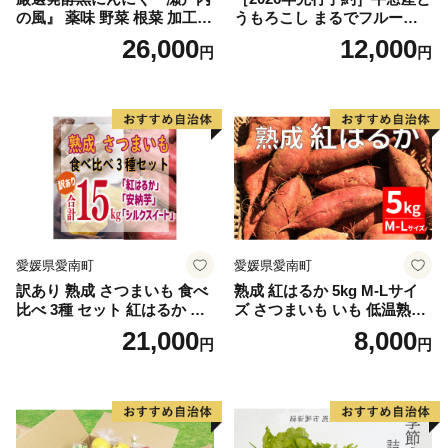
の風』 薬味 野菜 根菜 加工食
うもろこし まるでフルー
品
ツ！最高糖度25度超え 生で
26,000
12,000
円
円
甘い、茹でて美味い！ 黄色
とうもろこし 「桃太郎コー
ン」約4kg（8〜12本入り）
野菜
愛媛県愛南町
愛媛県愛南町
訳あり 熟成 さつまいも 食べ
熟成 紅はるか 5kg M-Lサイ
比べ 3種 セット 紅はるか 安
ズ さつまいも いも 低温熟成
納芋 シルクスイート 合計 15
完全熟成収穫 甘い 糖度 焼き
21,000
8,000
円
円
kg サイズ混合 サツマイモ 焼
芋 やきいも スイートポテト
き芋 干し芋 丸干し 冷凍焼き
おやつ 高糖度 料理 国産 愛媛
芋 冷やし焼き芋 やきいも 蜜
県 愛南町 青果市場
芋 ほしいも スイートポテト
いも天 サイズミックス 甘い
ねっとり 生芋 新芋 あんのう