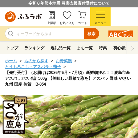
令和８年熊本地震 災害支援寄付受付について
上限額
お気に入り
カート
メニュー
検索
トップ
ランキング
返礼品一覧
まち一覧
特集
初心者ガイド
ホーム
ものから探す
お野菜類
とうもろこし・アスパラ・茄子
【先行受付】（お届けは2026年6月～7月頃）新鮮朝獲れ！！鹿島市産
アスパラガス 合計500g 【美味しい野菜で彩を】アスパラ 野菜 やさい
九州 国産 佐賀 B-854