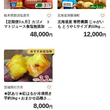
栃木県那須塩原市
北海道洞爺湖町
【定期便3ヵ月】カゴメ ト
北海道産 青野農園 じゃがい
マトジュース食塩無添加 72
も とうや Lサイズ 約10kg 20
0ml PET×15本 1ケース 毎月
26年10月初旬～12月下旬頃お
48,000
12,000
円
円
届く 3ヵ月 3回コース ns001-
届け 先行予約 北海道 ジャガ
005 【 KAGOME 野菜ジュー
イモ トウヤ 馬鈴薯 ポテト 芋
ス 】
いも イモ 黄色 旬 野菜 農作
物 産地直送 お取り寄せ 国産
茨城県行方市
★訳あり★紅はるか冷凍焼き
芋約3kg＋おまかせ品種さつ
まいも 合計約3.2kg｜さつ
8,000
円
まいも サツマイモ さつま芋