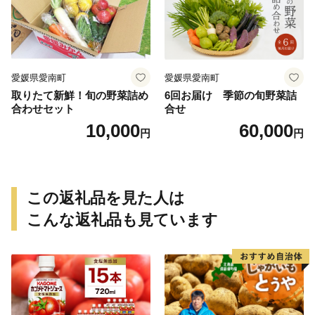
いも 甘藷 べにはるか スイー
ツ 国産 糖度 産地直送 農家直
送 数量限定 21000円 愛媛 愛
南 ミッチーのおみかん畑
愛媛県愛南町
愛媛県愛南町
取りたて新鮮！旬の野菜詰め
6回お届け 季節の旬野菜詰
合わせセット
合せ
10,000
60,000
円
円
この返礼品を見た人は
こんな返礼品も見ています