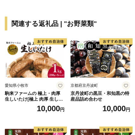
からの多くの人が美味しいお酒を堪能しに訪れます。
大自然の宝庫である多良岳山系と日本一の干潟を有する
有明海の恵みを受けた様々な魅力ある特産品を知ってい
関連する返礼品 | "お野菜類"
ただき、鹿島市を応援していただけたら幸いです。
【申込・返礼品に関すること】
鹿島市ふるさと納税サポートセンター（849-1312 佐賀
県鹿島市大字納富分甲224-1）
株式会社ディ・シィ・ティ
愛知県小牧市
京都府京丹波町
電話番号： 050-5530-6839（受付時間9:00～17:00 土
駒来ファームの 極上・肉厚
京丹波町の黒豆・和知黒の特
日・祝日除く）
生しいたけ[極上 肉厚 生しい
産品詰め合わせ
メールアドレス：office-kashima@furusato-support.net
たけ 生シイタケ 生椎茸 安心
10,000
10,000
円
円
安全 国産 採れたて 新鮮 きの
こ 野菜]
【寄附金受領書・ワンストップ特例申請書に関するこ
と】