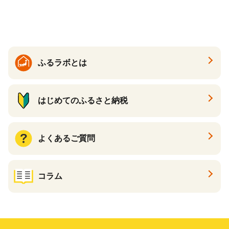
焼き芋 やきいも 冷凍 冷凍焼
き芋 訳あり 訳アリ 紅はるか
茨城県 行方市(EY-25)
ふるラボとは
はじめてのふるさと納税
よくあるご質問
コラム