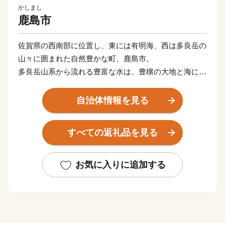
かしまし
鹿島市
佐賀県の西南部に位置し、東には有明海、西は多良岳の
山々に囲まれた自然豊かな町、鹿島市。
多良岳山系から流れる豊富な水は、豊穣の大地と海に大
きな恵みをもたらしています。
肥沃な大地では、米やみかん、野菜など多くの農産物が
自治体情報を見る
栽培され、山からの栄養分をふんだんに含んだ水が流れ
着く有明海では、ムツゴロウなどの希少な生物や日本一
すべての返礼品を見る
の海苔を育んでいます。
年間300万人の参拝客が訪れる日本三大稲荷の一つ「祐
徳稲荷神社」や、有明海の自然を活かしたイベント「鹿
お気に入りに追加する
島ガタリンピック」など、訪れた人が見て、体験して、
楽しめる観光スポットもあります。
県下有数の酒どころでもあり、毎年3月に市内6蔵が同時
に蔵開きを行う「鹿島酒蔵ツーリズム🄬」では、県内外