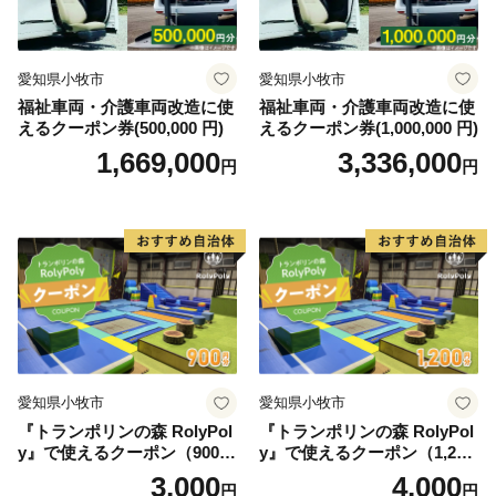
的・学術的価値が評価され、本町のブナ林は「北限のブ
ナ林」として、北海道遺産に選定されています。
愛知県小牧市
愛知県小牧市
◆各お問い合わせ先はこちら◆
福祉車両・介護車両改造に使
福祉車両・介護車両改造に使
えるクーポン券(500,000 円)
えるクーポン券(1,000,000 円)
１．受領証明書再発行・ワンストップ受付状況について
1,669,000
3,336,000
自動音声応答サービス
円
円
０５０－３３５５－２１９７(全自治体共通)
※14桁の寄附受付番号とお申込み時の電話番号下４桁が
必要です
※休日・夜間も対応
２．お礼の品・配送について
黒松内町ふるさと納税コールセンター
営業時間 ９：００～１７：３０（祝土日を除く）
愛知県小牧市
愛知県小牧市
TEL：０１１－８８７－７３７３
『トランポリンの森 RolyPol
『トランポリンの森 RolyPol
Mail：kuromatsunai_furusato@souplesse.jp
y』で使えるクーポン（900
y』で使えるクーポン（1,200
円）
円）
※１２月は土・日曜日も対応しております
3,000
4,000
円
円