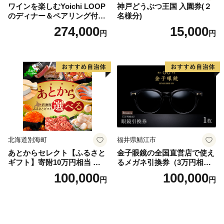
ワインを楽しむYoichi LOOP
神戸どうぶつ王国 入園券(２
のディナー＆ペアリング付宿
名様分)
泊プラン＜デラックスツイン
274,000
15,000
円
円
＞
北海道別海町
福井県鯖江市
あとからセレクト【ふるさと
金子眼鏡の全国直営店で使え
ギフト】寄附10万円相当 あ
るメガネ引換券（3万円相
とから選べる！ ギフト いく
当） Bronze
100,000
100,000
円
円
ら ほたて 海鮮 牛肉 別海町
ケーキ アイス （ 後から 選べ
る カタログ カタログポイン
ト カタログギフト あとから
カタログ あとからカタログ