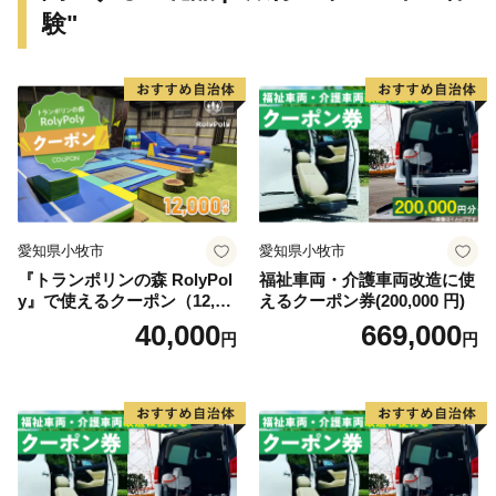
験"
2008(平成20)年
景観行政団体となる。翌年に法委任条例制定、景観計画
を策定。
2012(平成24)年
「日本で最も美しい村連合」に加盟。
妥協しない景観づくりに取り組んでいる。
【天然記念物 歌才ブナ林】
愛知県小牧市
愛知県小牧市
市街地からわずか2kmの場所に、約92haのブナの原生林
『トランポリンの森 RolyPol
福祉車両・介護車両改造に使
「歌才ブナ林」（1928(昭和3)年「自生北限のブナ林」
y』で使えるクーポン（12,00
えるクーポン券(200,000 円)
として国の天然記念物に指定）が広がっており、散策路
0円）
40,000
669,000
円
円
では、幹が伸び枝葉が上に広がる「北のヤシの木」と呼
ばれる姿も見ることができます。地域住民の積極的な保
護活動により２度の伐採の危機を乗り越え、現在、まち
のシンボルとして多くの人たちに親しまれています。
2004(平成16)年には、これまでのブナを活用したまちづ
くりと、歌才に加え添別・白井川の３つの地域の地理