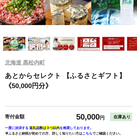
北海道 黒松内町
あとからセレクト 【ふるさとギフト】
《50,000円分》
50,000
寄付金額
在庫あり
円
一度に決済する
返礼品数は３つ以内
を推奨しております。
🔰ふるさと納税が初めての方、詳しく知りたい方は
こちら
でご確認ください。