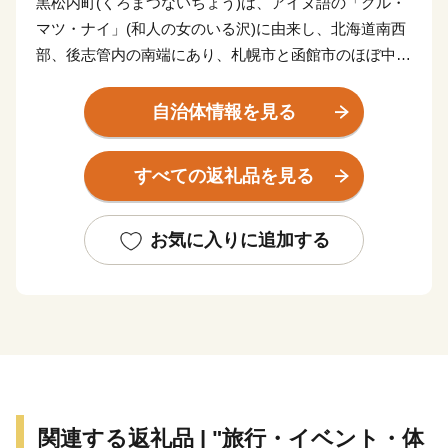
黒松内町(くろまつないちょう)は、アイヌ語の「クル・
マツ・ナイ」(和人の女のいる沢)に由来し、北海道南西
部、後志管内の南端にあり、札幌市と函館市のほぼ中間
点に位置します。
直接海岸に接することがない特殊な地形となっておりま
自治体情報を見る
すが、黒松内岳からは日本海と太平洋を望むことができ
ます。
すべての返礼品を見る
【農村風景・景観統一化の取組】
1990(平成2)年
お気に入りに追加する
家庭ごみ集積所「クリーンボックス」の規格統一を開
始。
町内の観光交流施設（歌才自然の家、ブナセンター、ト
ワ・ヴェールなど）は緑の三角屋根とし、ランドマーク
としての機能を果たせるよう分散して整備。
2000(平成12)年度
支援制度を設ける。個人住宅の色彩の統一化を奨励およ
関連する返礼品 | "旅行・イベント・体
び廃屋の撤去を行い、統一感のある景観を創造。