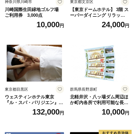
神奈川県川崎市
東京都文京区
川崎国際生田緑地ゴルフ場
【東京ドームホテル】 3階 ス
ご利用券 3,000点
ーパーダイニング リラッサ
ランチブッフェ お食事券 大
10,000
24,000
円
円
人1名様分 関東 東京 ご利用
券 ランチ 昼食 食事券 レスト
ラン ブッフェ 東京都 お食事
券
東京都目黒区
群馬県長野原町
ウェスティンホテル東京
北軽井沢・八ッ場ダム周辺ほ
『ル・スパ・パリジエン』選
か町内各所で利用可能な長野
べるボディセラピー90分/1名
原町ふるさと感謝券（3,000
132,000
10,000
円
円
円分）【トラベル 観光 旅行
お土産 群馬県 長野原町 北軽
井沢】