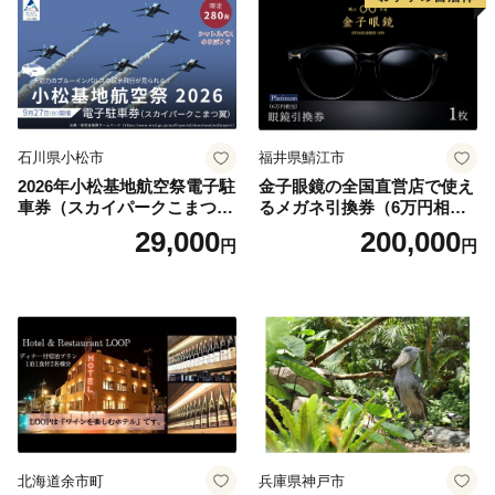
石川県小松市
福井県鯖江市
2026年小松基地航空祭電子駐
金子眼鏡の全国直営店で使え
車券（スカイパークこまつ
るメガネ引換券（6万円相
翼） 駐車場 シャトルバスの
当） Platinum
29,000
200,000
円
円
りばすぐ 石川県 小松市
北海道余市町
兵庫県神戸市