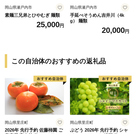
岡山県瀬戸内市
岡山県瀬戸内市
素麺三兄弟とひやむぎ 麺類
手延べそうめん吉井川（4k
g） 麺類
25,000
円
20,000
円
この自治体のおすすめの返礼品
岡山県里庄町
岡山県里庄町
2026年 先行予約 佐藤柿園 ご
ぶどう 2026年 先行予約 シャ