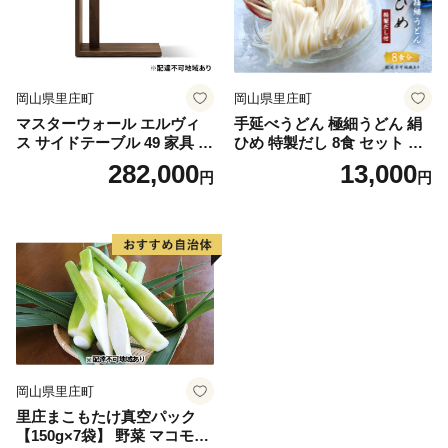
岡山県里庄町
岡山県里庄町
マスターウォール エルヴィ
手延べうどん 極細うどん 絹
ス サイドテーブル 49 家具 イ
ひめ 特製だし 8食 セット 詰
ンテリア ウォールナット 送
め合わせ 細うどん 乾燥うど
282,000
13,000
円
円
料無料 収納 ナイトテーブル
ん 乾麺 手延べ うどん 麺類
麺 下茹でなし 常備食 常備食
品 岡山 岡山県 里庄町
岡山県里庄町
里庄まこもたけ真空パック
【150g×7袋】 野菜 マコモダ