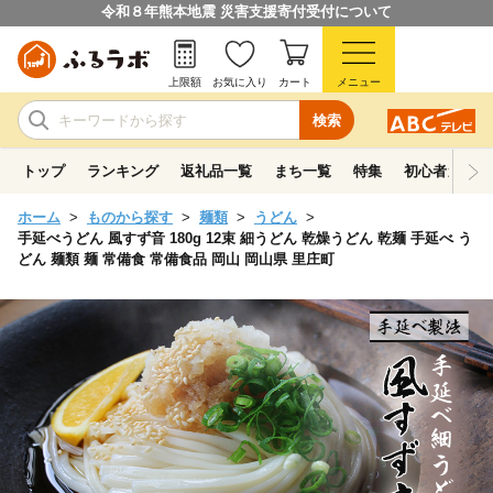
令和８年熊本地震 災害支援寄付受付について
上限額
お気に入り
カート
メニュー
検索
トップ
ランキング
返礼品一覧
まち一覧
特集
初心者ガイド
ホーム
ものから探す
麺類
うどん
手延べうどん 風すず音 180g 12束 細うどん 乾燥うどん 乾麺 手延べ う
どん 麺類 麺 常備食 常備食品 岡山 岡山県 里庄町