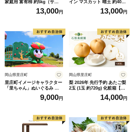
家庭用 富有柿 約5kg（サイズ
イン マスカット 晴王 約400g
おまかせ） 柿 かき カキ 果物
×2房 8月下旬～11月下旬発送
13,000
13,000
円
円
くだもの フルーツ 期間限定
ブドウ 葡萄 岡山県産 国産 フ
数量限定 大容量 人気 おすす
ルーツ 果物 ギフト
め 岡山県 里庄町 果物類
岡山県里庄町
岡山県里庄町
里庄町イメージキャラクター
梨 2026年 先行予約 あたご梨
「里ちゃん」ぬいぐるみ 里
2玉 (1玉 約720g) 化粧箱【11
庄町 里ちゃん 9000円
月下旬～12月中旬頃発送】
9,000
14,000
円
円
ナシ なし 岡山県産 国産 フル
ーツ 果物 ギフト 石原果樹園