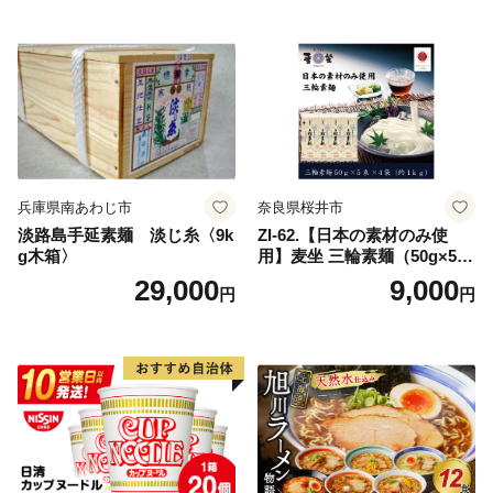
兵庫県南あわじ市
奈良県桜井市
淡路島手延素麺 淡じ糸〈9k
ZI-62.【日本の素材のみ使
g木箱〉
用】麦坐 三輪素麺（50g×5束
×4袋）
29,000
9,000
円
円