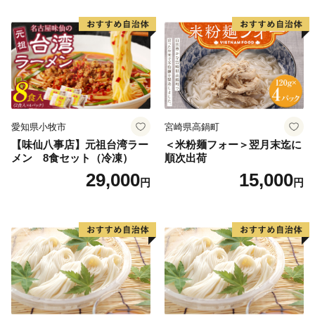
愛知県小牧市
宮崎県高鍋町
【味仙八事店】元祖台湾ラー
＜米粉麺フォー＞翌月末迄に
メン 8食セット（冷凍）
順次出荷
29,000
15,000
円
円