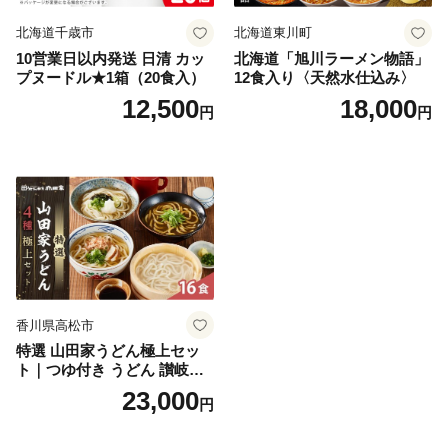
北海道千歳市
北海道東川町
10営業日以内発送 日清 カッ
北海道「旭川ラーメン物語」
プヌードル★1箱（20食入）
12食入り〈天然水仕込み〉
12,500
18,000
円
円
香川県高松市
特選 山田家うどん極上セッ
ト｜つゆ付き うどん 讃岐う
どん さぬきうどん 生麵 うど
23,000
円
んセット カレーうどん 生う
どん 食べ比べ 麺 麺類 ギフト
香川 香川県 高松