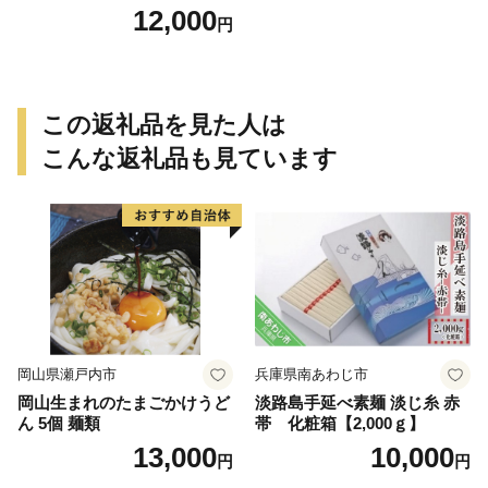
ケ
12,000
円
この返礼品を見た人は
こんな返礼品も見ています
岡山県瀬戸内市
兵庫県南あわじ市
岡山生まれのたまごかけうど
淡路島手延べ素麺 淡じ糸 赤
ん 5個 麺類
帯 化粧箱【2,000ｇ】
13,000
10,000
円
円