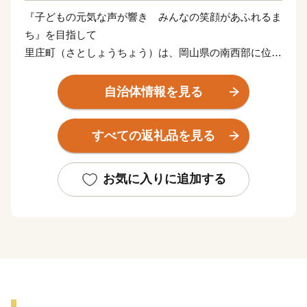
『子どもの元気な声が響き みんなの笑顔があふれるま
ち』を目指して
里庄町（さとしょうちょう）は、岡山県の南西部に位置
する約12㎢のコンパクトな町です。
瀬戸内海特有の温暖な気候と豊かな自然に恵まれ、四季
自治体情報を見る
折々に町を彩る花々が、訪れる人の心を和ませていま
す。
すべての返礼品を見る
中でも教育、文化の振興に積極的に取り組み、町内には
図書館や文化ホールといった県下でも有数の施設が整っ
ています。
お気に入りに追加する
コンパクトな町だからこそできる魅力あるまちづくりを
続け、人口は過去３０年以上に渡って、１０，０００人
台をキープしています。
里庄町には、「子どもを産み育てやすい環境」、「身近
できめ細かな行政サービス」、「年を重ねても健康で快
適に暮らせる」など子どもからお年寄りまで各世代の住
みやすさがそろっています。