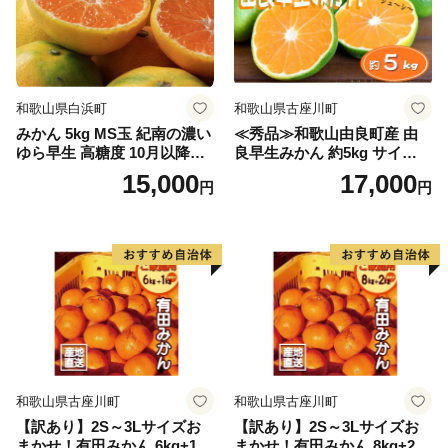
和歌山県白浜町
和歌山県古座川町
みかん 5kg MS玉 紀南の濃い
≪秀品≫和歌山由良町産 由
ゆら早生 高糖度 10月以降発
良早生みかん 約5kg サイズお
送 マルチ被覆栽培
まかせ【sml106C】
15,000
17,000
円
円
和歌山県古座川町
和歌山県古座川町
【訳あり】2S～3Lサイズお
【訳あり】2S～3Lサイズお
まかせ！有田みかん 6kg+1kg
まかせ！有田みかん 8kg+2kg