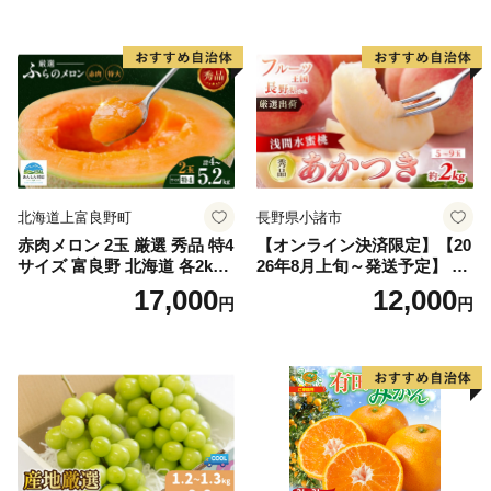
入り 岡山県産 国産 フルーツ
ルーツ 香川 香川県 東かがわ
果物 ギフト
市
北海道上富良野町
長野県小諸市
赤肉メロン 2玉 厳選 秀品 特4
【オンライン決済限定】【20
サイズ 富良野 北海道 各2kg
26年8月上旬～発送予定】 先
～2.6kg 2玉 セット ファーム
行予約 「浅間水蜜桃プレミ
17,000
12,000
円
円
富良野 メロン めろん 果物 く
アム」 もも あかつき 秀品 約
だもの フルーツ デザート 旬
2kg 5～9玉 贈答品 ふるさと
の果物 旬のフルーツ
納税 果物 桃 フルーツ モモ
果肉 長野県産 小諸市