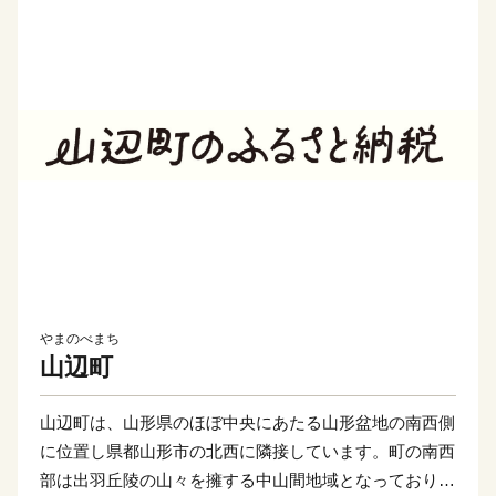
やまのべまち
山辺町
山辺町は、⼭形県のほぼ中央にあたる⼭形盆地の南⻄側
に位置し県都⼭形市の北⻄に隣接しています。町の南⻄
部は出⽻丘陵の⼭々を擁する中⼭間地域となっており、