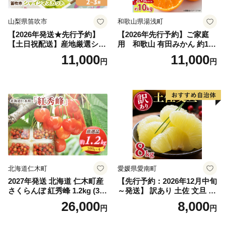
山梨県笛吹市
和歌山県湯浅町
【2026年発送★先行予約】
【2026年先行予約】ご家庭
【土日祝配送】産地厳選シャ
用 和歌山 有田みかん 約10k
インマスカット1.2kg～1.3kg
g (2L、3Lサイズ)【湯浅町】
11,000
11,000
円
円
（2房～3房）※沖縄・離島配
_ZJ6079
送不可※ 106-003-sku02-26y
｜シャインマスカット 発送
笛吹市 山梨県 フルーツ 果物
ぶどう 葡萄 大粒 シャインマ
スカット おすすめ シャイン
マスカット 贈答 ギフト 産地
笛吹市 シャインマスカット
笛吹 葡萄 国産 ぶどう 人気
国産 1.2kg 先行｜
北海道仁木町
愛媛県愛南町
2027年発送 北海道 仁木町産
【先行予約：2026年12月中旬
さくらんぼ 紅秀峰 1.2kg (300
～発送】 訳あり 土佐 文旦 8k
g×4パック) Lサイズ以上 旬
g (Mサイズ以上サイズミック
26,000
8,000
円
円
桜桃 産地直送 サクランボ チ
ス) 8000円 わけあり ぶんた
ェリー フルーツ 果物 果物類
ん みかん mikan 蜜柑 ミカン