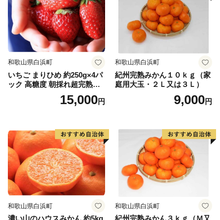
和歌山県白浜町
和歌山県白浜町
いちご まりひめ 約250g×4パ
紀州完熟みかん１０ｋｇ（家
ック 高糖度 朝採れ超完熟ま
庭用大玉・２Ｌ又は３Ｌ）
りひめ 1月以降発送分
15,000
9,000
円
円
和歌山県白浜町
和歌山県白浜町
濃い山のハウスみかん 約5kg
紀州完熟みかん３ｋｇ（Ｍ又