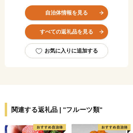
⼤小の湖沼が点在する緑豊かな森林や湧⽔などが美しい
⾃然景観をつくりだしています。町の北東部は市街地を
自治体情報を見る
形成し、南北に流れる須川に向かってなだらかな東傾斜
となっており、市街地周辺では盆地特有の寒暖差や肥沃
すべての返礼品を見る
な土壌を活かした稲作や果樹栽培が盛んとなっていま
す。
お気に入りに追加する
関連する返礼品 | "フルーツ類"