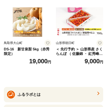
仁木町 仁木 [松山商店]
土佐文旦 家庭用 産地直送 国
産 農家直送 期間限定 特産品
サイズミックス くらもとフ
ァーム 愛南町 愛媛県
鳥取県大山町
山形県朝日町
DS-16 新甘泉梨 5kg（赤秀
＜ 先行予約 ＞ 山形県産 さく
限定）
らんぼ （ 佐藤錦 ・ 紅秀峰
） ご家庭用 M以上 700g 【20
19,000
9,000
円
円
26年6月下旬から7月上旬発
送】 山形県 果物 フルーツ 初
夏 夏 送料無料
ふるラボとは