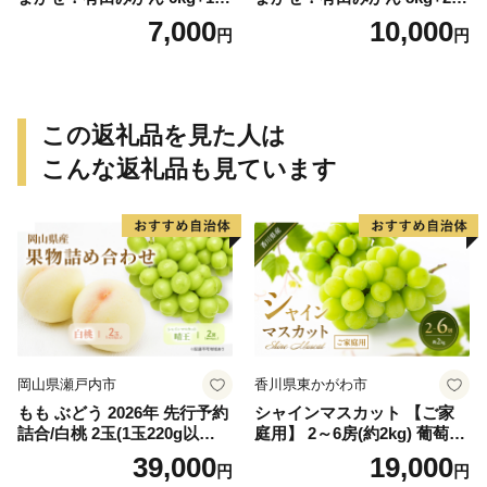
保証分 11月から12月下旬ま
保証分 11月から12月下旬ま
7,000
10,000
円
円
でに順次発送致します。 / 訳
でに順次発送致します。 / 訳
ありみかん 有田みかん みか
ありみかん 有田みかん みか
ん ミカン 蜜柑 柑橘 温州みか
ん ミカン 蜜柑 柑橘 温州みか
ん 和歌山 ご家庭用
ん 和歌山 ご家庭用
この返礼品を見た人は
こんな返礼品も見ています
岡山県瀬戸内市
香川県東かがわ市
もも ぶどう 2026年 先行予約
シャインマスカット 【ご家
詰合/白桃 2玉(1玉220g以
庭用】 2～6房(約2kg) 葡萄 ぶ
上)・シャインマスカット 晴
どう ブドウ フルーツ 果物 く
39,000
19,000
円
円
王 2房(1房480g以上) 化粧箱
だもの 果実 旬の果物 旬のフ