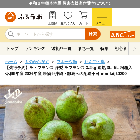
令和８年熊本地震 災害支援寄付受付について
上限額
お気に入り
カート
メニュー
検索
トップ
ランキング
返礼品一覧
まち一覧
特集
初心者ガイド
ホーム
ものから探す
フルーツ類
りんご・梨
【先行予約】ラ・フランス 洋梨 ラフランス 3.2kg 追熟 3L~5L 桐箱入
令和8年産 2026年産 果物※沖縄・離島への配送不可 mm-latjk3200