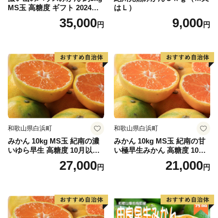
MS玉 高糖度 ギフト 2024年7
はＬ）
月以降発送分
35,000
9,000
円
円
和歌山県白浜町
和歌山県白浜町
みかん 10kg MS玉 紀南の濃
みかん 10kg MS玉 紀南の甘
いゆら早生 高糖度 10月以降
い極早生みかん 高糖度 10月
発送 マルチ被覆栽培
以降発送 マルチ被覆栽培
27,000
21,000
円
円