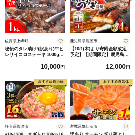
佐賀県上峰町
鹿児島県鹿屋市
秘伝のタレ漬け!(訳あり)牛ヒ
【10/1(木)より寄附金額改定
レサイコロステーキ 1000g
予定】【期間限定】鹿児島県
【B-1098-AS】
大隅産うなぎ蒲焼4尾（400
10,000
12,000
g） KN007-023
円
円
静岡県焼津市
宮城県気仙沼市
a10-1289 ネギトロ100g×16
訳あり サーモン 切り落とし