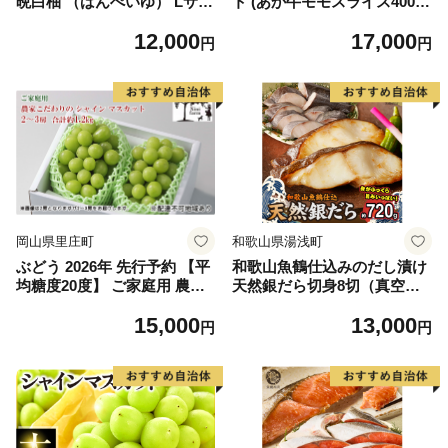
晩白柚 （ばんぺいゆ） Lサイ
ト (あか牛モモスライス400
ズ 2玉 柑橘 みかん 果物 くだ
g、あか牛のたれ200ml付き)
12,000
17,000
もの フルーツ おやつ 特産 熊
円
円
本県 八代市 【2026年12月上
旬より順次発送】
岡山県里庄町
和歌山県湯浅町
ぶどう 2026年 先行予約 【平
和歌山魚鶴仕込みのだし漬け
均糖度20度】 ご家庭用 農家
天然銀だら切身8切（真空パ
こだわりの シャイン マスカ
ック入） 約720g 小分け 独自
15,000
13,000
ット 2～3房 合計約1.2kg ブ
製法 良質な脂 ふっくら 柔ら
円
円
ドウ 葡萄 岡山県産 国産 フル
かい 身質 甘み 旨味 白身魚の
ーツ 果物 【 Nini farm 農家
トロ 梅酒 北海道南産 真こん
直送 】
ぶ だし漬け 煮付け ムニエル
味噌漬け 鍋物 冷凍 湯浅町 送
料無料_G7334