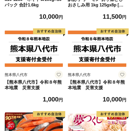
パック 合計1.6kg
おさしみ用 1kg 125gx8p [足
利本店 宮城県 気仙沼市 2056
10,000
11,500
4313] 魚 魚介類 鮭 お刺し身
円
円
刺し身 刺身 生 生食 個包装
チリ銀鮭 銀鮭 海鮮 海鮮丼 魚
介
熊本県八代市
熊本県八代市
【熊本県八代市】令和８年熊
【熊本県八代市】令和８年熊
本地震 災害支援
本地震 災害支援
1,000
10,000
円
円