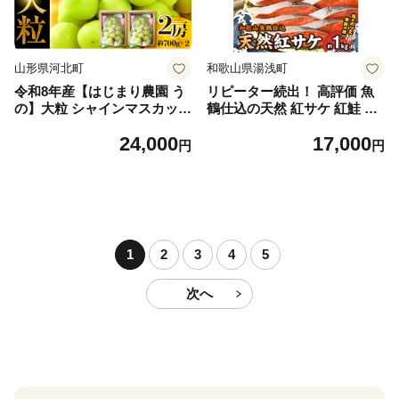
山形県河北町
和歌山県湯浅町
令和8年産【はじまり農園 う
リピーター続出！ 高評価 魚
の】大粒 シャインマスカット
鶴仕込の天然 紅サケ 紅鮭 鮭
２房（約700g×2房） 山形県
サーモン 切身 切り身 約1kg
24,000
17,000
河北町産 【河北町観光物産協
レビュー高評価 小分け 真空
円
円
会】 ka002-004-r8
パック 梅酒 真昆布 使用 だし
まろやか 天然 鮭 魚 海の幸
海鮮 魚介 食品 食べ物 おかず
お弁当 水産加工品 冷凍 グル
メ お取り寄せ 和歌山県 湯浅
町 送料無料_G7317
1
2
3
4
5
次へ