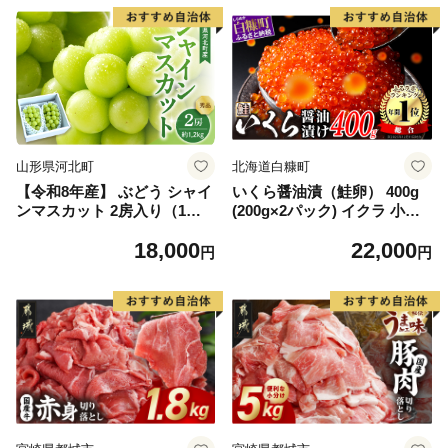
山形県河北町
北海道白糠町
【令和8年産】 ぶどう シャイ
いくら醤油漬（鮭卵） 400g
ンマスカット 2房入り（1房6
(200g×2パック) イクラ 小分
00g前後） 秀品 山形県河北町
け いくら醤油漬 鮭いくら い
18,000
22,000
産【山形eLab】 ka074-023-r
くら醤油漬け 鮭 鮭卵 ikura
円
円
8
醤油いくら 冷凍いくら いく
ら北海道 醤油鮭いくら 人気
大好評品 北海道 白糠町