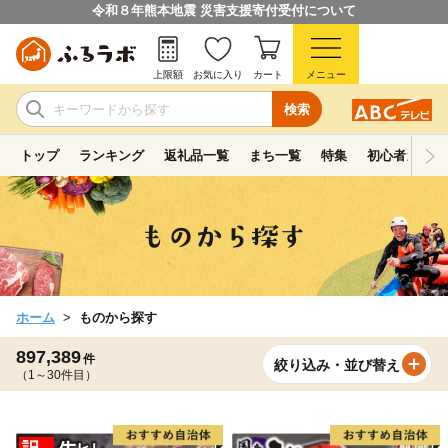
令和８年熊本地震 災害支援寄付受付について
上限額
お気に入り
カート
メニュー
検索
トップ
ランキング
返礼品一覧
まち一覧
特集
初心者ガイド
ホーム
ものから探す
897,389
件
絞り込み・並び替え
（1～30件目）