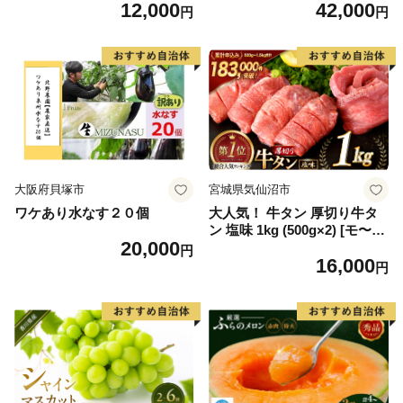
12,000
42,000
毛和牛 ブランド牛 九州 ハン
6] カニ かに 蟹 たらばがに た
円
円
バーグ 牛肉 豚肉 国産 お弁当
らば蟹 タラバ蟹 たらば タラ
おかず 惣菜 おすすめ 人気】
バ ボイル
(H083106)
大阪府貝塚市
宮城県気仙沼市
ワケあり水なす２０個
大人気！ 牛タン 厚切り牛タ
ン 塩味 1kg (500g×2) [モ〜ラ
20,000
ンド 宮城県 気仙沼市 205646
円
16,000
60] 肉 牛肉 精肉 牛たん 牛タ
円
ン塩 牛たん塩 冷凍 焼肉 BB
Q アウトドア バーベキュー
厚切り タン