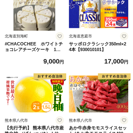
北海道別海町
北海道恵庭市
#CHACOCHEE ホワイトチ
サッポロクラシック350ml×2
ョコレアチーズケーキ 1ホ
4本【930010101】
ール(直径15cm)（北海道,別
9,000
17,000
海町,チーズ,ちーず,チーズケ
円
円
ーキ,ふるさと納税）
熊本県八代市
熊本県八代市
【先行予約】 熊本県八代市産
あか牛赤身モモスライスセッ