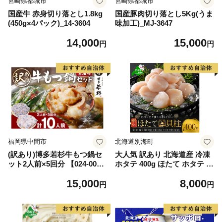
宮崎県都城市
宮崎県都城市
国産牛 赤身切り落とし1.8kg
国産豚肉切り落とし5Kg(うま
(450g×4パック)_14-3604
味加工)_MJ-3647
14,000
15,000
円
円
福岡県中間市
北海道別海町
(訳あり)博多若杉牛もつ鍋セ
大人気 訳あり 北海道産 冷凍
ット2人前×5回分 【024-002
ホタテ 400g ほたて ホタテ 帆
7】
立 貝柱 海鮮 魚介類 刺身 大
15,000
8,000
粒 天然 海鮮 ランキング 大人
円
円
気 人気 おすすめ 訳あり ）