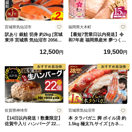
宮城県気仙沼市
福岡県大木町
訳あり 銀鮭 切身 約2kg [宮城
【最短7営業日以内発送】令
東洋 宮城県 気仙沼市 205649
和7年産 福岡県産米 夢つくし
91] 鮭 魚介類 海鮮 訳アリ 規
15kg 精米 ※北海道・沖縄・
12,500
19,500
格外 不揃い さけ サケ 鮭切身
離島は配送不可
円
円
シャケ 切り身 冷凍 家庭用 お
かず 弁当 支援 サーモン 銀鮭
切り身 魚 わけあり
佐賀県神埼市
宮城県気仙沼市
【14日以内発送！数量限定】
本 タラバガニ 脚 ボイル済 約
佐賀牛入り ハンバーグ 22個
1.5kg 極太7Lサイズ [カネダ
2.6kg(120g×22個)【佐賀牛 黒
イ 宮城県 気仙沼市 2056432