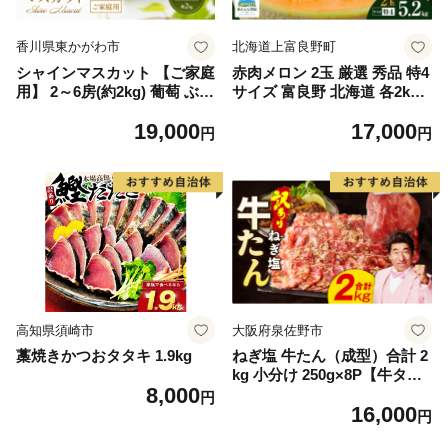
香川県東かがわ市
北海道上富良野町
シャインマスカット 【ご家庭
赤肉メロン 2玉 厳選 秀品 特4
用】 2～6房(約2kg) 葡萄 ぶど
サイズ 富良野 北海道 各2kg
う ブドウ フルーツ 果物 くだ
～2.6kg 2玉 セット ファーム
19,000
17,000
もの 果実 旬の果物 旬のフル
富良野 メロン めろん 果物 く
円
円
ーツ 香川 香川県 東かがわ市
だもの フルーツ デザート 旬
の果物 旬のフルーツ
高知県須崎市
大阪府泉佐野市
藁焼きかつおタタキ 1.9kg
ねぎ塩 牛たん（成型）合計 2
kg 小分け 250g×8P【牛タン
8,000
牛肉 焼肉用 薄切り 訳あり サ
円
16,000
イズ不揃い】
円