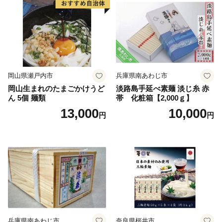
岡山県瀬戸内市
兵庫県南あわじ市
岡山生まれのたまごかけうど
淡路島手延べ素麺 淡じ糸 赤
ん 5個 麺類
帯 化粧箱【2,000ｇ】
13,000
10,000
円
円
兵庫県南あわじ市
奈良県桜井市