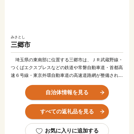
みさとし
三郷市
埼玉県の東南部に位置する三郷市は、ＪＲ武蔵野線・
つくばエクスプレスなどの鉄道や常磐自動車道・首都高
速６号線・東京外環自動車道の高速道路網が整備されて
おり、新三郷ららシティや三郷中央地区のまち開き、三
郷インターチェンジ周辺の土地区画整理などにより、人
自治体情報を見る
口増加と企業進出が進む一方で、豊かな自然に恵まれ、
四季折々の景色を楽しむことができる魅力あふれるまち
すべての返礼品を見る
として、にぎわいを見せています。
三郷市は道路交通網の整備も進んでいます。江戸川に
建設中の三郷流山橋が令和５年度に開通予定であるとと
お気に入りに追加する