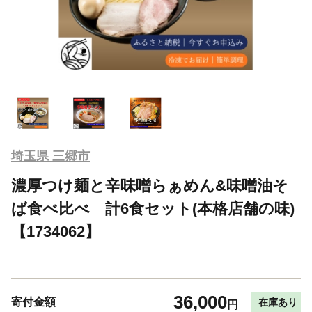
埼玉県 三郷市
濃厚つけ麺と辛味噌らぁめん&味噌油そ
ば食べ比べ 計6食セット(本格店舗の味)
【1734062】
36,000
寄付金額
在庫あり
円