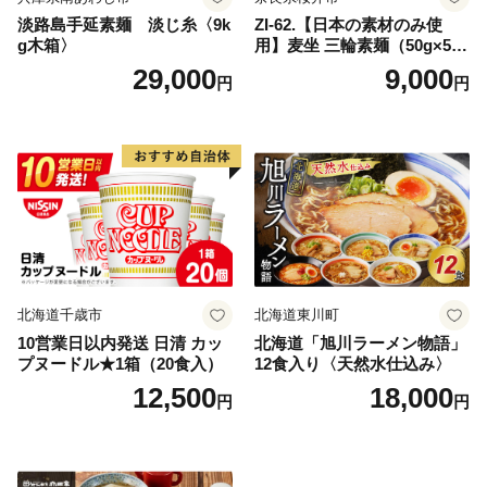
淡路島手延素麺 淡じ糸〈9k
ZI-62.【日本の素材のみ使
g木箱〉
用】麦坐 三輪素麺（50g×5束
×4袋）
29,000
9,000
円
円
北海道千歳市
北海道東川町
10営業日以内発送 日清 カッ
北海道「旭川ラーメン物語」
プヌードル★1箱（20食入）
12食入り〈天然水仕込み〉
12,500
18,000
円
円