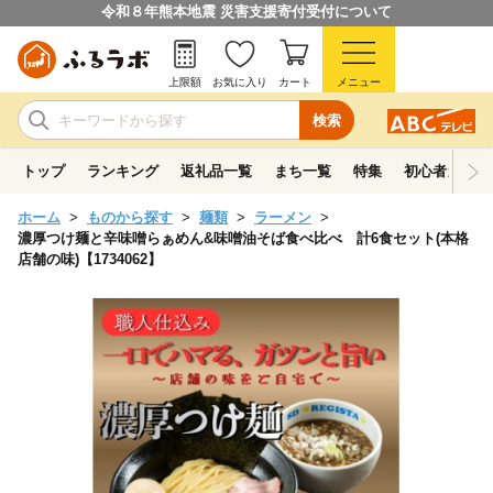
令和８年熊本地震 災害支援寄付受付について
上限額
お気に入り
カート
メニュー
検索
トップ
ランキング
返礼品一覧
まち一覧
特集
初心者ガイド
ホーム
ものから探す
麺類
ラーメン
濃厚つけ麺と辛味噌らぁめん&味噌油そば食べ比べ 計6食セット(本格
店舗の味)【1734062】