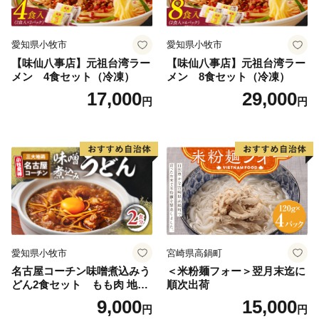
愛知県小牧市
愛知県小牧市
【味仙八事店】元祖台湾ラー
【味仙八事店】元祖台湾ラー
メン 4食セット（冷凍）
メン 8食セット（冷凍）
17,000
29,000
円
円
愛知県小牧市
宮崎県高鍋町
名古屋コーチン味噌煮込みう
＜米粉麺フォー＞翌月末迄に
どん2食セット もも肉 地鶏
順次出荷
味噌うどん
9,000
15,000
円
円