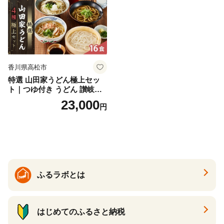
香川県高松市
特選 山田家うどん極上セッ
ト｜つゆ付き うどん 讃岐う
どん さぬきうどん 生麵 うど
23,000
円
んセット カレーうどん 生う
どん 食べ比べ 麺 麺類 ギフト
香川 香川県 高松
ふるラボとは
はじめてのふるさと納税