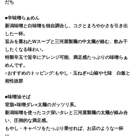
だち
■辛味噌らぁめん
新潟味噌と白味噌を独自調合し、コクとまろやかさを引き出
した一杯。
旨みを重ねたWスープと三河屋製麺の中太麺が絡む、飲み干
したくなる味わい。
特製辛玉で旨辛にアレンジ可能、満足感たっぷりの味噌らぁ
めんです。
○おすすめのトッピング:もやし・玉ねぎ+山椒や七味 白飯と
相性抜群
■味噌油そば
背脂×味噌ダレ×太麺のガッツリ系。
新潟味噌を使ったコク深いタレと三河屋製麺の太麺が絡み合
い、圧倒的な満足感。
もやし・キャベツをたっぷり乗せれば、お店のような一杯