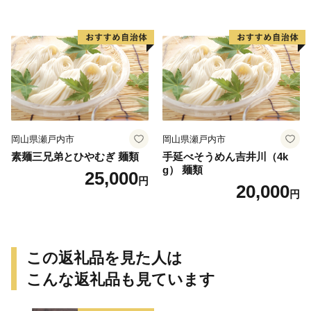
岡山県瀬戸内市
岡山県瀬戸内市
素麺三兄弟とひやむぎ 麺類
手延べそうめん吉井川（4k
g） 麺類
25,000
円
20,000
円
この返礼品を見た人は
こんな返礼品も見ています