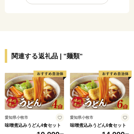
もに、常磐自動車道三郷料金所スマートインターチェン
ジは、大型車も利用可能となっており、今後は、フルイ
ンター化への整備を進めています。
三郷市は平成２５年３月に「日本一の読書のまち」を
宣言しました。「読書活動をとおして人と人との絆を結
び、誰もが、いつでも読書に親しみ、心豊かに暮らすこ
とができる、文化のかおり高いまち」を目指す将来像に
関連する返礼品 | "麺類"
掲げ、「全国家読ゆうびんコンクール」、「秋の読書ま
つり」など多くの事業を実施しています。
これまで続いてきた三郷市の発展をさらに飛躍させ、
「きらりとひかる田園都市みさと～人にも企業にも選ば
れる魅力的なまち～」の実現を目指し、これまで以上に
魅力あるまちづくりを進めてまいります。
愛知県小牧市
愛知県小牧市
味噌煮込みうどん4食セット
味噌煮込みうどん6食セット