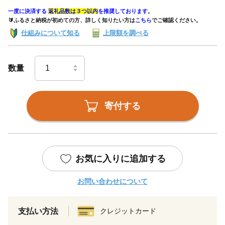
一度に決済する
返礼品数は３つ以内
を推奨しております。
🔰ふるさと納税が初めての方、詳しく知りたい方は
こちら
でご確認ください。
仕組みについて知る
上限額を調べる
数量
寄付する
お気に入りに追加する
お問い合わせについて
支払い方法
クレジットカード