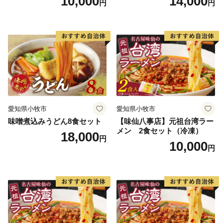
10,000
14,000
円
円
愛知県小牧市
愛知県小牧市
味噌煮込みうどん8食セット
【味仙八事店】元祖台湾ラー
メン 2食セット（冷凍）
18,000
円
10,000
円