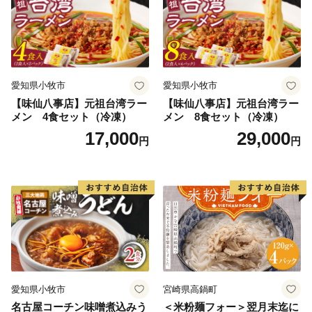
※14桁の寄附受付番号とお申込み時の電話番号下４桁が
必要です
※休日・夜間も対応
２．お礼の品・配送について
愛知県小牧市
愛知県小牧市
黒松内町ふるさと納税コールセンター
【味仙八事店】元祖台湾ラー
【味仙八事店】元祖台湾ラー
営業時間 ９：００～１７：３０（祝土日を除く）
メン 4食セット（冷凍）
メン 8食セット（冷凍）
TEL：０１１－８８７－７３７３
17,000
29,000
円
円
Mail：kuromatsunai_furusato@souplesse.jp
※１２月は土・日曜日も対応しております
愛知県小牧市
宮崎県高鍋町
名古屋コーチン味噌煮込みう
＜米粉麺フォー＞翌月末迄に