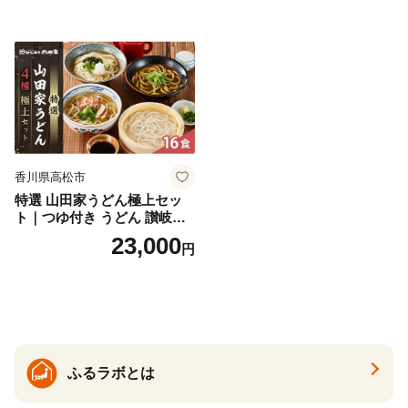
香川県高松市
特選 山田家うどん極上セッ
ト｜つゆ付き うどん 讃岐う
どん さぬきうどん 生麵 うど
23,000
円
んセット カレーうどん 生う
どん 食べ比べ 麺 麺類 ギフト
香川 香川県 高松
ふるラボとは