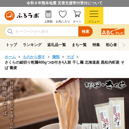
令和８年熊本地震 災害支援寄付受付について
上限額
お気に入り
カート
メニュー
検索
トップ
ランキング
返礼品一覧
まち一覧
特集
初心者ガイド
ホーム
ものから探す
麺類
そば
さくらの細切り乾麺400gつゆ付き4人前 干し麺 北海道産 黒松内町産 そ
ば 蕎麦