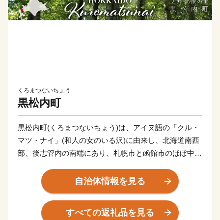
くろまつないちょう
黒松内町
黒松内町(くろまつないちょう)は、アイヌ語の「クル・
マツ・ナイ」(和人の女のいる沢)に由来し、北海道南西
部、後志管内の南端にあり、札幌市と函館市のほぼ中間
点に位置します。
直接海岸に接することがない特殊な地形となっておりま
自治体情報を見る
すが、黒松内岳からは日本海と太平洋を望むことができ
ます。
すべての返礼品を見る