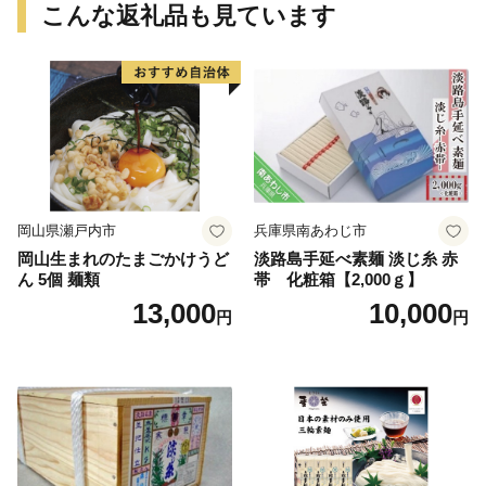
こんな返礼品も見ています
岡山県瀬戸内市
兵庫県南あわじ市
岡山生まれのたまごかけうど
淡路島手延べ素麺 淡じ糸 赤
ん 5個 麺類
帯 化粧箱【2,000ｇ】
13,000
10,000
円
円