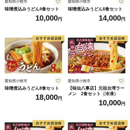
愛知県小牧市
愛知県小牧市
【天然記念物 歌才ブナ林】
味噌煮込みうどん4食セット
味噌煮込みうどん6食セット
市街地からわずか2kmの場所に、約92haのブナの原生林
10,000
14,000
円
円
「歌才ブナ林」（1928(昭和3)年「自生北限のブナ林」
として国の天然記念物に指定）が広がっており、散策路
では、幹が伸び枝葉が上に広がる「北のヤシの木」と呼
ばれる姿も見ることができます。地域住民の積極的な保
護活動により２度の伐採の危機を乗り越え、現在、まち
のシンボルとして多くの人たちに親しまれています。
2004(平成16)年には、これまでのブナを活用したまちづ
くりと、歌才に加え添別・白井川の３つの地域の地理
的・学術的価値が評価され、本町のブナ林は「北限のブ
愛知県小牧市
愛知県小牧市
ナ林」として、北海道遺産に選定されています。
味噌煮込みうどん8食セット
【味仙八事店】元祖台湾ラー
メン 2食セット（冷凍）
18,000
円
10,000
◆各お問い合わせ先はこちら◆
円
１．受領証明書再発行・ワンストップ受付状況について
自動音声応答サービス
０５０－３３５５－２１９７(全自治体共通)