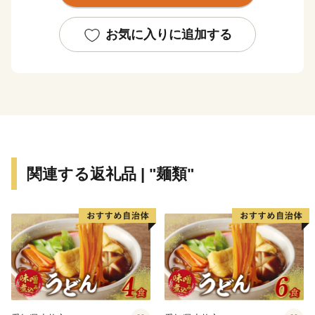
【農村風景・景観統一化の取組】
1990(平成2)年
お気に入りに追加する
家庭ごみ集積所「クリーンボックス」の規格統一を開
始。
町内の観光交流施設（歌才自然の家、ブナセンター、ト
ワ・ヴェールなど）は緑の三角屋根とし、ランドマーク
としての機能を果たせるよう分散して整備。
2000(平成12)年度
支援制度を設ける。個人住宅の色彩の統一化を奨励およ
関連する返礼品 | "麺類"
び廃屋の撤去を行い、統一感のある景観を創造。
2008(平成20)年
景観行政団体となる。翌年に法委任条例制定、景観計画
を策定。
2012(平成24)年
「日本で最も美しい村連合」に加盟。
妥協しない景観づくりに取り組んでいる。