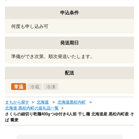
申込条件
何度も申し込み可
発送期日
準備ができ次第、順次発送いたします。
配送
常温
冷蔵
冷凍
まちから探す
北海道
北海道黒松内町
北海道 黒松内町の返礼品一覧
さくらの細切り乾麺400gつゆ付き4人前 干し麺 北海道産 黒松内町産 そ
ば 蕎麦