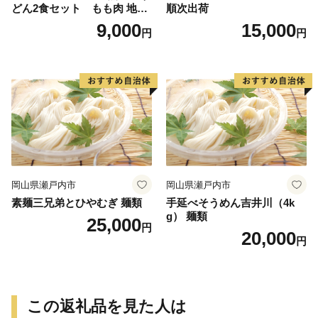
どん2食セット もも肉 地鶏
順次出荷
味噌うどん
9,000
15,000
円
円
岡山県瀬戸内市
岡山県瀬戸内市
素麺三兄弟とひやむぎ 麺類
手延べそうめん吉井川（4k
g） 麺類
25,000
円
20,000
円
この返礼品を見た人は