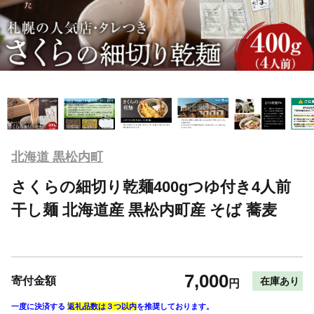
北海道 黒松内町
さくらの細切り乾麺400gつゆ付き4人前
干し麺 北海道産 黒松内町産 そば 蕎麦
7,000
寄付金額
在庫あり
円
一度に決済する
返礼品数は３つ以内
を推奨しております。