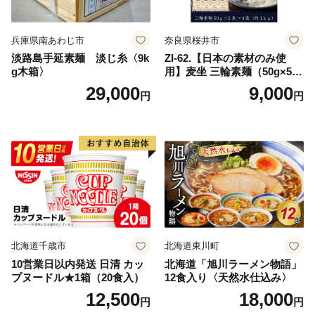
兵庫県南あわじ市
奈良県桜井市
淡路島手延素麺 淡じ糸〈9k
ZI-62.【日本の素材のみ使
g木箱〉
用】麦坐 三輪素麺（50g×5束
×4袋）
29,000
9,000
円
円
北海道千歳市
北海道東川町
10営業日以内発送 日清 カッ
北海道「旭川ラーメン物語」
プヌードル★1箱（20食入）
12食入り〈天然水仕込み〉
12,500
18,000
円
円