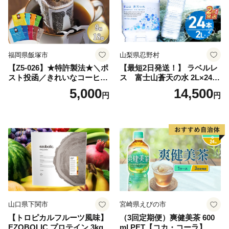
日本 ふかむし茶 ふかむし 家
庭用 自宅用 ちゃ りょくちゃ
ふかむしちゃ 急須 甘み 川崎
町 送料無料
福岡県飯塚市
山梨県忍野村
【Z5-026】★特許製法★＼ポ
【最短2日発送！】 ラベルレ
スト投函／きれいなコーヒー
ス 富士山蒼天の水 2L×24本
ドリップバッグ9種セット(18
（4ケース）※離島不可 天然
5,000
14,500
円
円
袋)ゆうパケットでお届け！
水 ミネラルウォーター 水 ペ
ットボトル 2000ml バナジウ
ム天然水 飲料水 軟水 鉱水 国
産 シリカ ミネラル 美容 備蓄
防災 長期保存 富士山 山梨県
忍野村
山口県下関市
宮崎県えびの市
【トロピカルフルーツ風味】
（3回定期便）爽健美茶 600
EZOBOLIC プロテイン 3kg
ml PET【コカ・コーラ】ペ