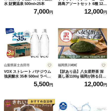
水 財寶温泉 500ml×25本
路島アソートセット 6種 120
袋 飲み比べ コーヒー
7,000
12,000
円
円
山梨県富士吉田市
福岡県川崎町
VOX ストレート バナジウム
【訳あり品】八女星野茶 深
強炭酸水 35本 500ml ラベル
蒸し茶1100g 福岡が誇る日本
レス【富士吉田市限定カート
茶_ 訳アリ 常温 お茶 茶袋 常
5,500
12,000
円
円
ン】
備品 おちゃ ocha 茶葉 緑茶
飲料 飲み物 八女 茶 日本茶
深むし茶 深蒸し 訳あり お茶
っぱ tea 八女茶 お手軽 簡単
小分け お土産 お取り寄せ グ
ルメ 福岡 九州 福岡県 国産