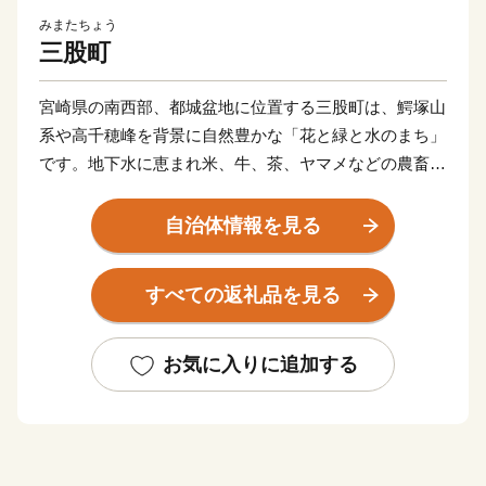
みまたちょう
三股町
宮崎県の南西部、都城盆地に位置する三股町は、鰐塚山
系や高千穂峰を背景に自然豊かな「花と緑と水のまち」
です。地下水に恵まれ米、牛、茶、ヤマメなどの農畜水
産物、陶器や木工品が有名です。また「ジャンカン馬踊
り」「棒踊り」など郷土芸能が今もなお各地区で受け継
自治体情報を見る
がれています。車で宮崎空港から６０分、鹿児島空港か
ら７０分程度とアクセスしやすく、県内では住みやすい
すべての返礼品を見る
まちとしても知られています。ふるさと納税を通じて三
股町を全国の皆さんに知ってもらう機会にしたいと思い
ます。
お気に入りに追加する