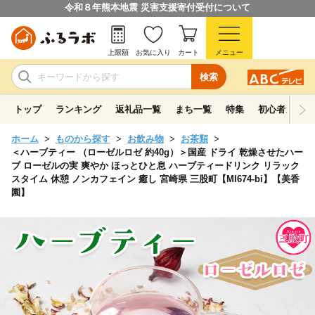
令和８年熊本地震 災害支援寄付受付について
上限額
お気に入り
カート
メニュー
検索
トップ
ランキング
返礼品一覧
まち一覧
特集
初心者ガイド
ホーム
ものから探す
お飲み物
お茶類
＜ハーブティー （ローゼルロゼ 約40g）＞国産 ドライ 乾燥させたハー
ブ ローゼルの実 爽やか ほっとひと息 ハーブティードリンク リラック
スタイム 休憩 ノンカフェイン 癒し 宮崎県 三股町【MI674-bi】【美香
園】