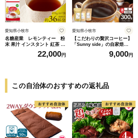
愛知県小牧市
愛知県小牧市
名糖産業 レモンティー 粉
【こだわりの贅沢コーヒー】
末 果汁 インスタント 紅茶 ビ
「Sunny side」の自家焙煎珈
タミンC 袋 ロングセラー 粉
琲ブレンド珈琲飲み比べセッ
22,000
9,000
円
円
末飲料 粉末茶 簡単 手軽 ホッ
ト（300g）
ト アイス
この自治体のおすすめの返礼品