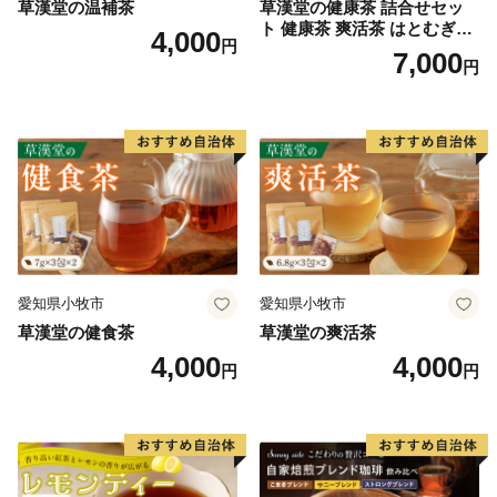
草漢堂の温補茶
草漢堂の健康茶 詰合せセッ
ト 健康茶 爽活茶 はとむぎ茶
4,000
円
温補茶 健食茶 和漢紅茶 お茶
7,000
円
愛知県小牧市
愛知県小牧市
草漢堂の健食茶
草漢堂の爽活茶
4,000
4,000
円
円