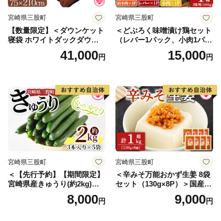
宮崎県三股町
宮崎県三股町
【数量限定】＜ダウンケット
＜どぶろく味噌漬け鶏セット
寝袋 ホワイトダックダウン5
（レバー1パック、小肉1パッ
0% フェザー50% 充填量0.3k
ク、肩小肉1パック）どぶろ
41,000
15,000
円
円
g ブラウン限定コンパクト収
く味噌（500g）＞南九州産鶏
納 丸洗い可能 防災 車中泊 寝
肉使用【MI170-gs】【我生
具＞ふとん 封筒型【MI177-b
庵】
s】【株式会社ベストライ
フ】
宮崎県三股町
宮崎県三股町
＜【先行予約】【期間限定】
＜辛みそ万能おかず生姜 8袋
宮崎県産きゅうり(約2kg)＞
セット（130g×8P）＞国産生
(約2kg・3本入り×5袋)パリッ
姜を細かく刻み旨みのある味
8,000
9,000
円
円
と甘い魔法のキュウリ「マジ
噌と唐辛子を加えた万能おか
キュー」漬物や天ぷらに！
ず生姜！【MI090-ko】【株式