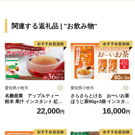
関連する返礼品 | "お飲み物"
愛知県小牧市
愛知県小牧市
名糖産業 アップルティー
さらさらとける お〜いお茶
粉末 果汁 インスタント 紅茶
ほうじ茶80g×3袋 インスタン
ティー ビタミンC 袋 ロング
トほうじ茶 粉末ほうじ茶 粉
22,000
16,000
円
円
セラー 粉末飲料 粉末茶 簡単
末茶 おーいお茶 粉末緑茶
手軽 ホット アイス