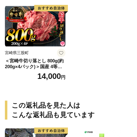
【MI149-yt】【ゆたか農園】
会社上沖産業】
宮崎県三股町
＜宮崎牛切り落とし 800g(約
200g×4パック)＞国産 4等級
以上 A5ランク A4ランク 1キ
14,000
円
ロ 黒毛和牛 牛肉 霜降り ギフ
ト お中元 しぐれ煮 牛丼 贈り
物 贈物 小分け 使いやすい 三
股町 国産 特産品 精肉 牛肉
セット 詰め合わせ 個包装
この返礼品を見た人は
【MI196-hr】【肉の豊楽】
こんな返礼品も見ています