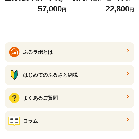
ットボトル 1ケース(24本) 定
57,000
22,800
円
円
期便 3回(72本) セット お茶
カフェインゼロ ノンカフェ
イン ハトムギ ブレンド茶 宮
崎県 えびの市 送料無料
ふるラボとは
はじめてのふるさと納税
よくあるご質問
コラム