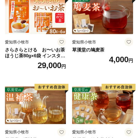
愛知県小牧市
愛知県小牧市
さらさらとける お〜いお茶
草漢堂の鳩麦茶
ほうじ茶80g×6袋 インスタン
4,000
円
トほうじ茶 粉末ほうじ茶 粉
29,000
円
末茶 おーいお茶 粉末緑茶
愛知県小牧市
愛知県小牧市