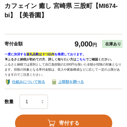
カフェイン 癒し 宮崎県 三股町【MI674-
bi】【美香園】
9,000
寄付金額
在庫あり
円
一度に決済する
返礼品数は３つ以内
を推奨しております。
🔰ふるさと納税が初めての方、詳しく知りたい方は
こちら
でご確認ください。
ふるさと納税では原則として自己負担額の2,000円を除いた全額が控除の対象となり
ます。控除の対象となる寄付金額は、収入や家族構成などに応じて一定の上限があ
りますのでご注意ください。
仕組みについて知る
上限額を調べる
数量
寄付する