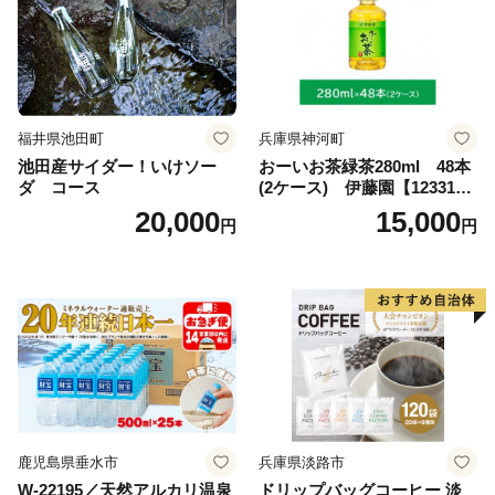
福井県池田町
兵庫県神河町
池田産サイダー！いけソー
おーいお茶緑茶280ml 48本
ダ コース
(2ケース) 伊藤園【123317
3】
20,000
15,000
円
円
鹿児島県垂水市
兵庫県淡路市
W-22195／天然アルカリ温泉
ドリップバッグコーヒー 淡