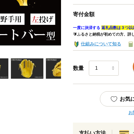
寄付金額
一度に決済する
返礼品数は３つ以
🔰ふるさと納税が初めての方、詳
仕組みについて知る
数量
お気
お
支払い方法