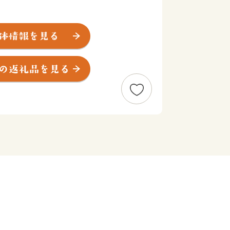
の中心として重要な役割を果たしてき
遺産を数多く有する 一宮町》
八幡宮の荘園として組み入れられた 波
が多く、和鉄の郷として繁栄してきた
る４町からなるまちです。
宍粟 】
といわれるのは、現存する風土記の中で
播磨国風土記」の一説によります。現在
まれ受け継がれる職人の技が宍粟の日本
。