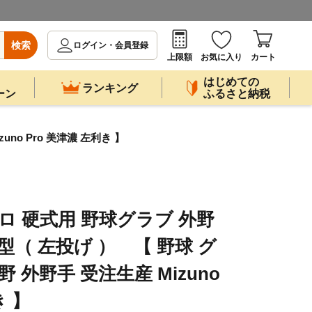
検索
ログイン・会員登録
上限額
お気に入り
カート
はじめての
ランキング
ーン
ふるさと納税
no Pro 美津濃 左利き 】
ロ 硬式用 野球グラブ 外野
型（ 左投げ ） 【 野球 グ
 外野手 受注生産 Mizuno
き 】