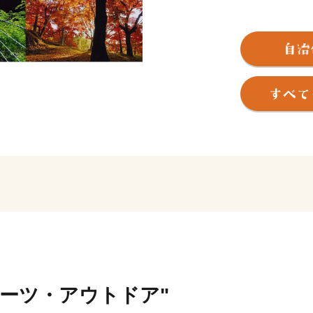
《まちの交通・文化・経済
た 山崎町》
《特に古くから歴史・文化
《平安時代には京都石清水
賀町》
《冬には市内でも特に積雪
千種町》
のそれぞれに独自の特色あ
【 「発酵のふるさと」 
宍粟が「日本酒発祥の地」
日本酒最古の記述がある「
も、豊かな自然や清流に育
ポーツ・アウトドア"
酒文化を発展させています