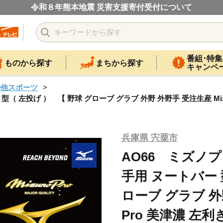
令和８年熊本地震 災害支援寄付受付について
番組･特集
ものから探す
まちから探す
キャンペ
の他スポーツ
（ 左投げ ） 【 野球 グローブ グラブ 外野 外野手 受注生産 Mizu
兵庫県 宍粟市
AO66 ミズノプ
手用 ヌートバー 
ローブ グラブ 外野
Pro 美津濃 左利