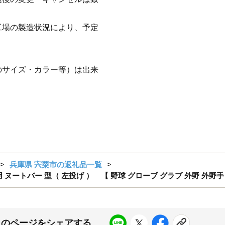
工場の製造状況により、予定
のサイズ・カラー等）は出来
兵庫県 宍粟市の返礼品一覧
ヌートバー 型（ 左投げ ） 【 野球 グローブ グラブ 外野 外野手 受注
このページをシェアする