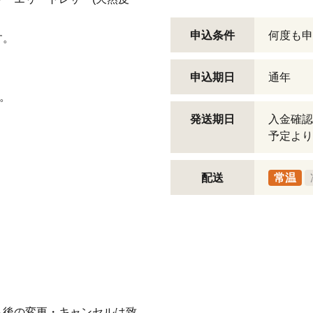
申込条件
何度も申
す。
申込期日
通年
り。
発送期日
入金確認
予定より
配送
常温
込後の変更・キャンセルは致