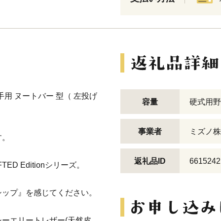
手用 ヌートバー 型（ 左投げ
容量
硬式用野
事業者
ミズノ株
す。
返礼品ID
6615242
D Editionシリーズ。
シップ』を感じてください。
ーエリートレザー(天然皮