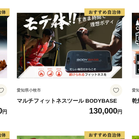
【 森と生きるまちならで
従来の人々のオアシスとし
る「千年水」など豊かな山
の発酵文化を支えてきまし
より育てられた米は日本酒
粟独自の味を生み出してい
【 「人」が守り伝える伝
江戸時代後期から約１５０
愛知県小牧市
愛
や、伝統ある播州山崎藍染
の開業など、宍粟に息づく
マルチフィットネスツール BODYBASE
乾
0
130,000
今のかたちとなって発展し
円
円
宍粟市の４町それぞれにつ
ですが、たくさんある魅力