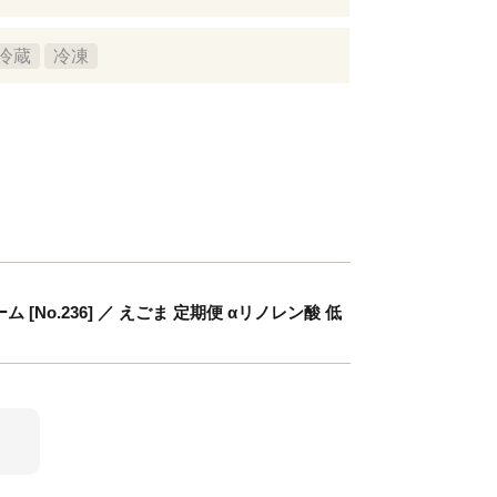
冷蔵
冷凍
o.236] ／ えごま 定期便 αリノレン酸 低