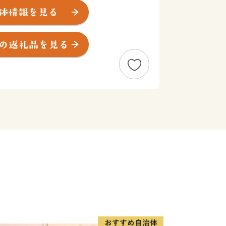
るおいを与えています。
町においても顕著に現れ、日本創成会議
が高い市町村」に含まれております。
るべく『心身ともに美しく暮らせるまち
ます。
車道寄居パーキングエリアにスマートイ
交通の優位性を高めた取組みを行い、
関口となるまちづくり拠点地区の整備な
を推進しています。
健全な生活が送れ、この町に住み続けた
希望に応える仕組みづくりを推進してい
る皆様、ぜひ、美里町へ力強い応援をお