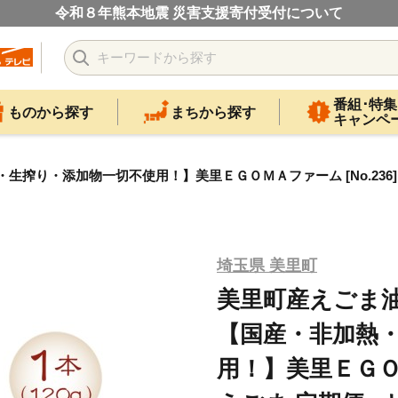
令和８年熊本地震 災害支援寄付受付について
番組･特集
ものから探す
まちから探す
キャンペ
生搾り・添加物一切不使用！】美里ＥＧＯＭＡファーム [No.236] 
埼玉県 美里町
美里町産えごま油1
【国産・非加熱
用！】美里ＥＧＯＭＡ