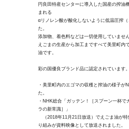
円良田特産センターに導入した国産の搾油
まれる
αリノレン酸が酸化しないように低温圧搾（
た。
添加物、着色料などは一切使用していませ
えごまの生産から加工まですべて美里町内
油です。
彩の国優良ブランド品に認定されています
・美里町内のエゴマの収穫と搾油の様子がN
た。
・NHK総合「ガッテン！［スプーン一杯で
ラの新常識］」
（2018年11月21日放送）でえごま油が
り組みが資料映像として放送されました。