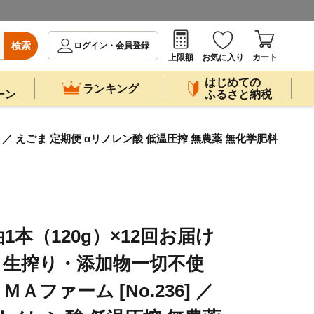
検索
ログイン・会員登録
上限額
お気に入り
カート
はじめての
ランキング
ーン
ふるさと納税
／ えごま 定期便 αリノレン酸 低温圧搾 無農薬 無化学肥料
本（120g）×12回お届け
・生搾り・添加物一切不使
ファーム [No.236] ／