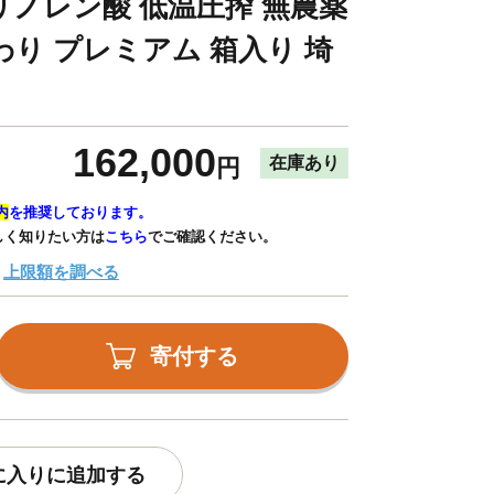
リノレン酸 低温圧搾 無農薬
わり プレミアム 箱入り 埼
162,000
在庫あり
円
内
を推奨しております。
しく知りたい方は
こちら
でご確認ください。
上限額を調べる
寄付する
に入りに追加する