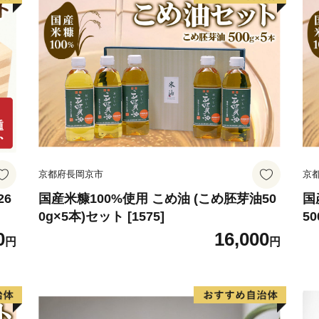
京都府長岡京市
京
26
国産米糠100%使用 こめ油 (こめ胚芽油50
国
0g×5本)セット [1575]
50
0
16,000
円
円