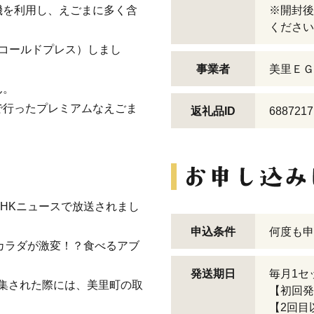
機を利用し、えごまに多く含
※開封後
ください
コールドプレス）しまし
事業者
美里ＥＧ
ん。
で行ったプレミアムなえごま
返礼品ID
6887217
。
HKニュースで放送されまし
申込条件
何度も申
カラダが激変！？食べるアブ
発送期日
毎月1セ
特集された際には、美里町の取
【初回発
【2回目