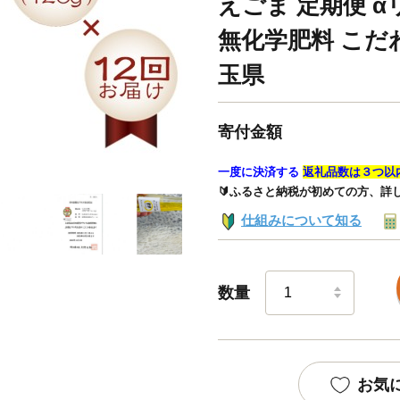
えごま 定期便 α
無化学肥料 こだ
玉県
寄付金額
一度に決済する
返礼品数は３つ以
🔰ふるさと納税が初めての方、詳
仕組みについて知る
数量
お気