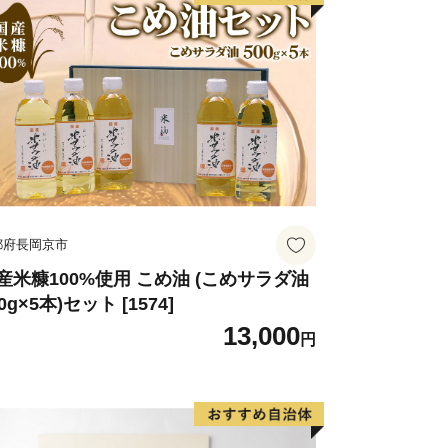
都府長岡京市
産米糠100%使用 こめ油 (こめサラダ油
0g×5本)セット [1574]
13,000
円