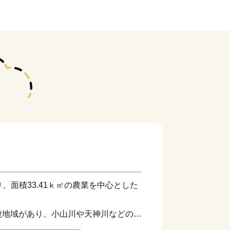
り、面積33.41ｋ㎡の農業を中心とした
陵地域があり、小山川や天神川などの水
感じる貴重な自然や田園の広がる農村風