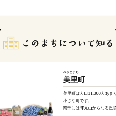
みさとまち
美里町
美里町は人口11,300人あま
小さな町です。
南部には陣見山からなる丘
辺空間を配し、ふるさとを