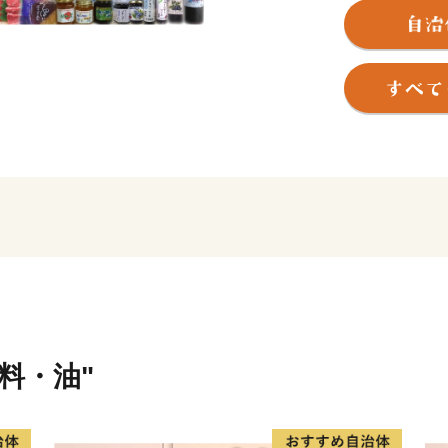
景は、人々にやすらぎとう
少子高齢化の傾向は、美里
が発表した「消滅の可能性
美里町は、ここから脱却す
づくり』に鋭意取組んでい
美里町では現在、関越自動
ンターチェンジを設置し、
産業団地の整備やまちの玄
ど町の活性化に向けた施策
また、生涯を通じて健康で
い、移住したいという方の
ます。
味料・油"
美里町の取組みに共感頂け
願いいたします。