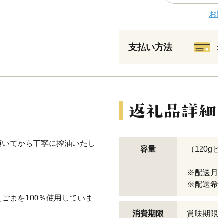
お
支払い方法
頂いてから丁寧に搾油いたし
容量
（120g
※配送月
※配送希
ごまを100％使用していま
消費期限
賞味期限