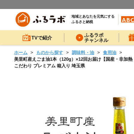
地域とあなたを元気にする
ふるさと納税
ふるラボ
TVで紹介
チャンネル
ホーム
ものから探す
調味料・油
食用油
美里町産えごま油1本（120g）×12回お届け【国産・非加熱・
こだわり プレミアム 箱入り 埼玉県