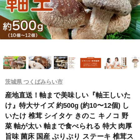
茨城県 つくばみらい市
産地直送！軸まで美味しい『軸王しいた
け』特大サイズ 約500g (約10〜12個) し
いたけ 椎茸 シイタケ きのこ キノコ 野
菜 軸が太い 軸まで食べられる 特大 肉厚
旨味 菌床 国産 ぷりぷり ステーキ 椎茸ス