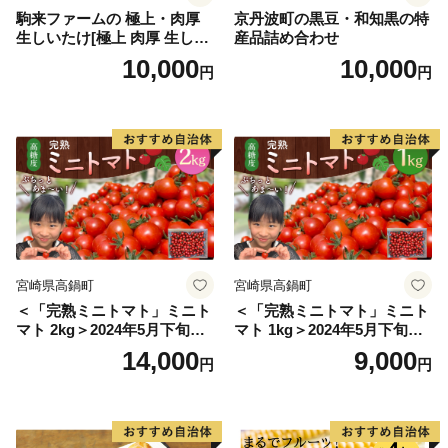
ど、多くの観光名所があります。
駒来ファームの 極上・肉厚
京丹波町の黒豆・和知黒の特
生しいたけ[極上 肉厚 生しい
産品詰め合わせ
ぜひ魅力あふれる当市まで実際に足をお運びください。
たけ 生シイタケ 生椎茸 安心
10,000
10,000
円
円
安全 国産 採れたて 新鮮 きの
こ 野菜]
宮崎県高鍋町
宮崎県高鍋町
＜「完熟ミニトマト」ミニト
＜「完熟ミニトマト」ミニト
マト 2kg＞2024年5月下旬迄
マト 1kg＞2024年5月下旬迄
に順次出荷 野菜ソムリエサ
に順次出荷 野菜ソムリエサ
14,000
9,000
円
円
ミット アルル・リリカ共に
ミット アルル・リリカ共に
銀賞受賞！！(2023年11月開
銀賞受賞！！(2023年11月開
催)1回食べてみらんね？宮崎
催)1回食べてみらんね？宮崎
県 高鍋町産 産地直送 有機肥
県 高鍋町産 産地直送 有機肥
料使用 高糖度 西森農園
料使用 高糖度 西森農園