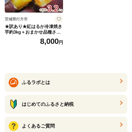
茨城県行方市
★訳あり★紅はるか冷凍焼き
芋約3kg＋おまかせ品種さつ
まいも 合計約3.2kg｜さつ
8,000
円
まいも サツマイモ さつま芋
焼き芋 やきいも 冷凍 冷凍焼
き芋 訳あり 訳アリ 紅はるか
茨城県 行方市(EY-25)
ふるラボとは
はじめてのふるさと納税
よくあるご質問