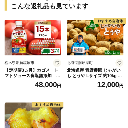
こんな返礼品も見ています
栃木県那須塩原市
北海道洞爺湖町
【定期便3ヵ月】カゴメ ト
北海道産 青野農園 じゃがい
マトジュース食塩無添加 72
も とうや Lサイズ 約10kg 20
0ml PET×15本 1ケース 毎月
26年10月初旬～12月下旬頃お
48,000
12,000
円
円
届く 3ヵ月 3回コース ns001-
届け 先行予約 北海道 ジャガ
005 【 KAGOME 野菜ジュー
イモ トウヤ 馬鈴薯 ポテト 芋
ス 】
いも イモ 黄色 旬 野菜 農作
物 産地直送 お取り寄せ 国産