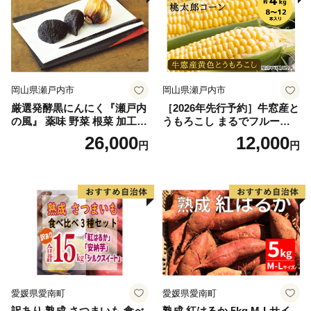
岡山県瀬戸内市
岡山県瀬戸内市
厳選発酵黒にんにく『瀬戸内
［2026年先行予約］牛窓産と
の風』 薬味 野菜 根菜 加工食
うもろこし まるでフルー
品
ツ！最高糖度25度超え 生で
26,000
12,000
円
円
甘い、茹でて美味い！ 黄色
とうもろこし 「桃太郎コー
ン」約4kg（8〜12本入り）
野菜
愛媛県愛南町
愛媛県愛南町
訳あり 熟成 さつまいも 食べ
熟成 紅はるか 5kg M-Lサイ