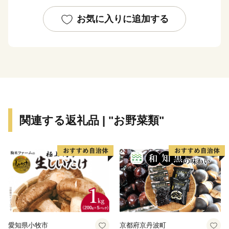
道路網は、北部に国道354号線、西側に国道294号線、
お気に入りに追加する
中央部を常磐自動車道が走り、国道294号線と交差し谷
和原ICがあり交通の利便がはかられています。
鉄道網では、関東鉄道常総線や首都圏新都市高速鉄道
「つくばエクスプレス」が走り、みらい平駅から東京秋
葉原まで最速で40分、つくばまでは12分で結ばれまし
た。
みらい平駅周辺では県主体の優良な住宅地開発が進みマ
関連する返礼品 | "お野菜類"
ンションやショッピングセンターなどが整備され、新し
いまちづくり進んでいます。
また、市内には首都圏内で唯一、時代劇のロケが出来る
施設である「ワープステーション江戸」をはじめ、関東
三大不動尊である「板橋不動尊」や茨城百景に名を連ね
る「福岡堰の桜並木」、さらに間宮海峡を発見した偉大
な探検家・測量家である「間宮林蔵」の生家や記念館な
愛知県小牧市
京都府京丹波町