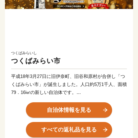
つくばみらいし
つくばみらい市
平成18年3月27日に旧伊奈町、旧谷和原村が合併し「つ
くばみらい市」が誕生しました。人口約5万1千人、面積
79．16㎢の新しい自治体です。
当市は茨城県の南西部、東京都心から約40㎞圏に位置
し、鬼怒川、小貝川の2大河川が流れています。小貝川
自治体情報を見る
沿いには、広大な水田地帯が広がり、丘陵部は、畑地、
4つのゴルフ場、住宅地が形成され首都圏近郊都市に位
すべての返礼品を見る
置付けされています。