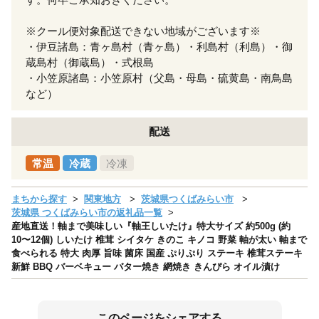
※クール便対象配送できない地域がございます※
・伊豆諸島：青ヶ島村（青ヶ島）・利島村（利島）・御
蔵島村（御蔵島）・式根島
・小笠原諸島：小笠原村（父島・母島・硫黄島・南鳥島
など）
配送
常温
冷蔵
冷凍
まちから探す
関東地方
茨城県つくばみらい市
茨城県 つくばみらい市の返礼品一覧
産地直送！軸まで美味しい『軸王しいたけ』特大サイズ 約500g (約
10〜12個) しいたけ 椎茸 シイタケ きのこ キノコ 野菜 軸が太い 軸まで
食べられる 特大 肉厚 旨味 菌床 国産 ぷりぷり ステーキ 椎茸ステーキ
新鮮 BBQ バーベキュー バター焼き 網焼き きんぴら オイル漬け
このページをシェアする