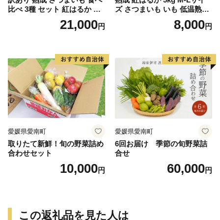
比べ 3種 セット 紅はるか 安
ズ さつまいも いも 低温熟成
納芋 シルクスイート 合計 15
完全熟成収穫 甘い 糖度 焼き
21,000
8,000
円
円
kg サイズ混合 サツマイモ 焼
芋 やきいも スイートポテト
き芋 干し芋 丸干し 冷凍焼き
おやつ 高糖度 料理 国産 愛媛
芋 冷やし焼き芋 やきいも 蜜
県 愛南町 青果市場
芋 ほしいも スイートポテト
いも天 サイズミックス 甘い
ねっとり 生芋 新芋 あんのう
いも 甘藷 べにはるか スイー
ツ 国産 糖度 産地直送 農家直
送 数量限定 21000円 愛媛 愛
南 ミッチーのおみかん畑
愛媛県愛南町
愛媛県愛南町
取りたて新鮮！旬の野菜詰め
6回お届け 季節の旬野菜詰
合わせセット
合せ
10,000
60,000
円
円
この返礼品を見た人は