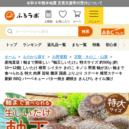
令和８年熊本地震 災害支援寄付受付について
上限額
お気に入り
カート
メニュー
検索
トップ
ランキング
返礼品一覧
まち一覧
特集
初心者ガイド
ホーム
ものから探す
お野菜類
豆類・きのこ・山菜
産地直送！軸まで美味しい『軸王しいたけ』特大サイズ 約500g (約
10〜12個) しいたけ 椎茸 シイタケ きのこ キノコ 野菜 軸が太い 軸まで
食べられる 特大 肉厚 旨味 菌床 国産 ぷりぷり ステーキ 椎茸ステーキ
新鮮 BBQ バーベキュー バター焼き 網焼き きんぴら オイル漬け