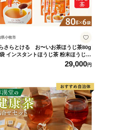
知県小牧市
らさらとける お〜いお茶ほうじ茶80g
6袋 インスタントほうじ茶 粉末ほうじ茶
末茶 おーいお茶 粉末緑茶
29,000
円