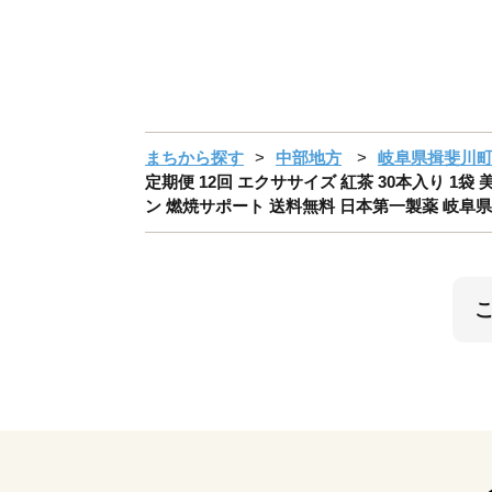
まちから探す
中部地方
岐阜県揖斐川
定期便 12回 エクササイズ 紅茶 30本入り 1
ン 燃焼サポート 送料無料 日本第一製薬 岐阜県