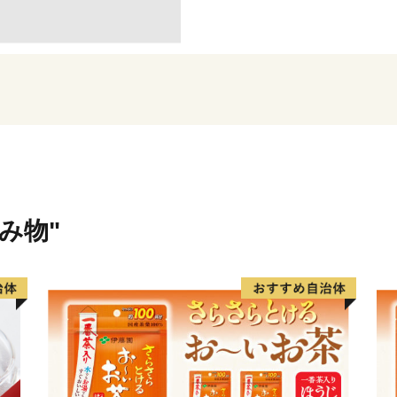
ひ、揖斐川町の特産品をお
飲み物"