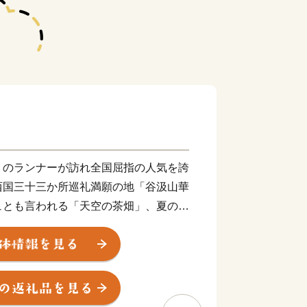
くのランナーが訪れ全国屈指の人気を誇
西国三十三か所巡礼満願の地「谷汲山華
ュとも言われる「天空の茶畑」、夏の夜
ありがとう花火」・・・ 広大な自然
々の生活に息づく町で、一人ひとりが支
健康で幸せな暮らしを創り上げていま
水や肥沃な大地の恵みを受けた、おい
など、自慢の特産品がいっぱいです。ぜ