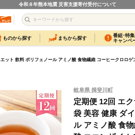
令和８年熊本地震 災害支援寄付受付について
番組･特集
ものから探す
まちから探す
キャンペ
 ダイエット 飲料 ポリフェノール アミノ酸 食物繊維 コーヒークロロゲ
岐阜県 揖斐川町
定期便 12回 エク
袋 美容 健康 ダ
ル アミノ酸 食