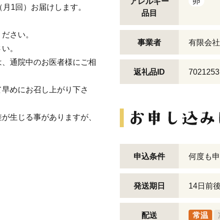
卵
アレルギー
（月1回）お届けします。
品目
ください。
事業者
有限会社
さい。
は、通院中のお医者様にご相
返礼品ID
7021253
て早めにお召し上がり下さ
差が生じる事がありますが、
申込条件
何度も申
発送期日
14日前
配送
常温