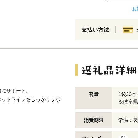
お
支払い方法
的にサポート。
容量
1袋30本
エットライフをしっかりサポ
※岐阜県
消費期限
常温：製