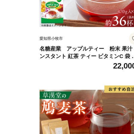
愛知県小牧市
名糖産業 アップルティー 粉末 果汁
ンスタント 紅茶 ティー ビタミンC 袋 
ングセラー 粉末飲料 粉末茶 簡単 手軽 
22,00
ット アイス