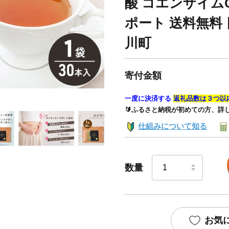
酸 コエンザイムQ
ポート 送料無料 
川町
寄付金額
一度に決済する
返礼品数は３つ以
🔰ふるさと納税が初めての方、詳
仕組みについて知る
数量
お気