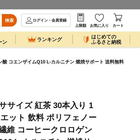
検索
ログイン・会員登録
上限額
お気に入り
カート
はじめての
ランキング
ーン
ふるさと納税
ン酸 コエンザイムQ10 L-カルニチン 燃焼サポート 送料無料
ササイズ 紅茶 30本入り 1
イエット 飲料 ポリフェノー
物繊維 コーヒークロロゲン