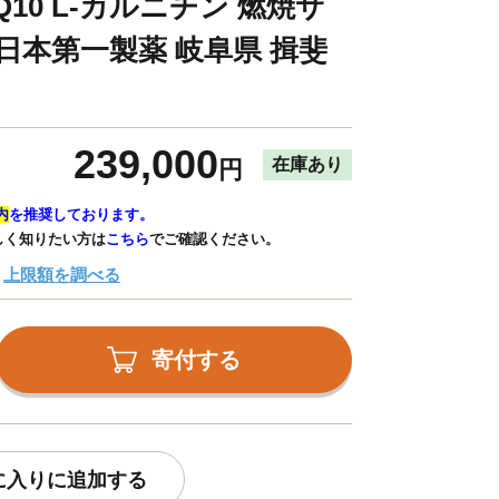
10 L-カルニチン 燃焼サ
日本第一製薬 岐阜県 揖斐
239,000
在庫あり
円
内
を推奨しております。
しく知りたい方は
こちら
でご確認ください。
上限額を調べる
寄付する
に入りに追加する