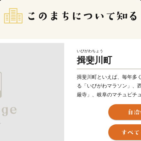
いびがわちょう
揖斐川町
揖斐川町といえば、毎年多
る「いびがわマラソン」、
厳寺」、岐阜のマチュピチ
空を彩る「いびがわの祭り 
に育まれ、歴史や文化が人
え合い、知恵を出し合い、
す。 揖斐川町には、豊富な
しい米、茶、肉、魚、野菜