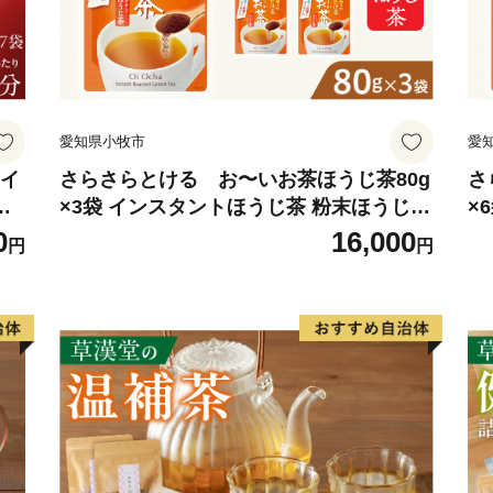
愛知県小牧市
愛
 イ
さらさらとける お〜いお茶ほうじ茶80g
さ
ロ
×3袋 インスタントほうじ茶 粉末ほうじ茶
×
ホ
粉末茶 おーいお茶 粉末緑茶
粉
0
16,000
円
円