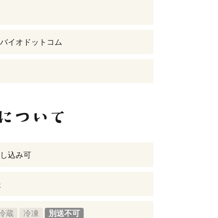
バイオドットコム
し込み可
後
冷蔵
冷凍
別送不可