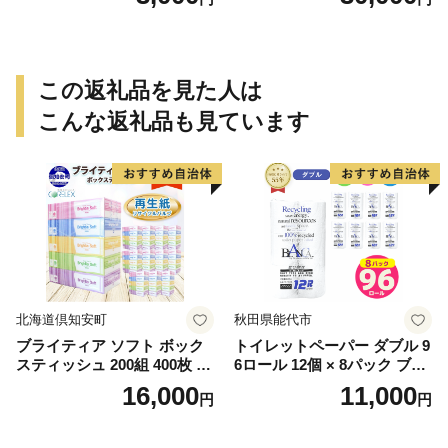
この返礼品を見た人は
こんな返礼品も見ています
北海道倶知安町
秋田県能代市
ブライティア ソフト ボック
トイレットペーパー ダブル 9
スティッシュ 200組 400枚 60
6ロール 12個 × 8パック ブラ
箱 日本製 まとめ買い ティッ
ンカ 再生紙 100％ 芯あり 日
16,000
11,000
円
円
シュ リサイクル 長持 防災 常
用品 消耗品 無香料 生活用品
備品 日用雑貨 消耗品 生活必
備蓄 秋田県 能代市 送料無料
需品 備蓄 ペーパー 紙 北海道
《能代製紙》