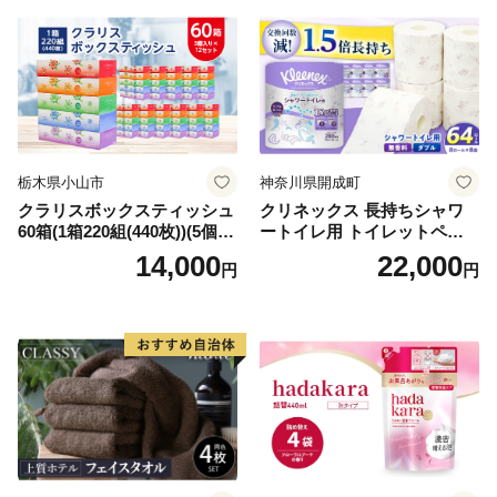
倶知安町 日用品
栃木県小山市
神奈川県開成町
クラリスボックスティッシュ
クリネックス 長持ちシャワ
60箱(1箱220組(440枚))(5個入
ートイレ用 トイレットペー
り×12セット)【1256759】
パー（ダブル）64ロール(8ロ
14,000
22,000
円
円
ール×8パック) 開成町 トイレ
ットペーパーダブル 日用品
国産 新生活 ダブル SDGs 備
蓄 防災 エコ 消耗品 生活雑貨
生活用品 無香料 トイレット
ペーパー ダブル といれっと
ぺーぱー トイレ クレシア ト
イレットペーパー [BDBH002
-1]