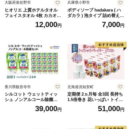
大阪府泉佐野市
兵庫県小野市
ヒオリエ 上質ホテルタオル
ボディソープ hadakara ( ハ
フェイスタオル 4枚 カカオ
ダカラ ) 泡タイプ 詰め替え 4
【タオル 泉州タオル 吸水 普
40ml×4袋 ボディーソープ 泡
12,000
7,000
円
円
段使い 無地 シンプル 日用品
ボディソープ 泡 日用品 消耗
ふわふわ ふかふか 家族 たお
品 バス用品 大容量 いい 匂い
る 一人暮らし】
ボディ 保湿 LION ライオン
泡石鹸 石鹸 兵庫 兵庫県 小野
市
香川県観音寺市
北海道倶知安町
シルコット ウェットティッ
定期便 2ヵ月毎 全3回 長持ち
シュ ノンアルコール除菌詰
1.5倍巻き 花いっぱい トイレ
替（43枚×3P）×24袋 日用品
ットペーパー ダブル 45ｍ 計
39,000
51,000
円
円
おもちゃ 拭き取り 手拭き 外
72ロール 全18種 花柄 プリン
出時 お出かけ時 食事前 緑茶
ト ハーブ 香り付き 日本製 ま
カテキン配合
とめ買い 防災 常備品 ペーパ
ー 消耗品 備蓄 送料無料 北海