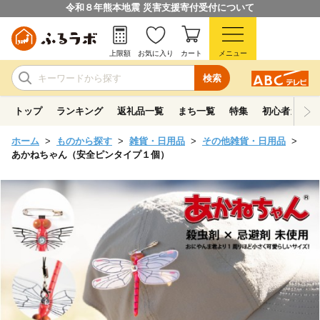
令和８年熊本地震 災害支援寄付受付について
上限額
お気に入り
カート
メニュー
検索
トップ
ランキング
返礼品一覧
まち一覧
特集
初心者ガイド
ホーム
ものから探す
雑貨・日用品
その他雑貨・日用品
あかねちゃん（安全ピンタイプ１個）