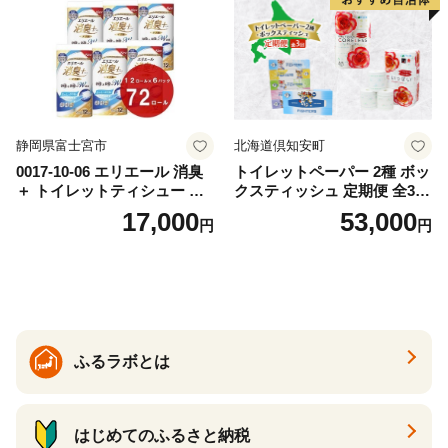
道 倶知安町 日用品
静岡県富士宮市
北海道倶知安町
0017-10-06 エリエール 消臭
トイレットペーパー 2種 ボッ
＋ トイレットティシュー し
クスティッシュ 定期便 全3
っかり香るフレッシュクリア
回 日本製 まとめ買い 防災
17,000
53,000
円
円
の香り ダブル 12ロール×6パ
常備品 日用雑貨 消耗品 生活
ック 72ロール 25m トイレ
必需品 大容量 備蓄 リサイク
ットペーパー パルプ100％ 消
ル ティッシュ ペーパー まと
臭 防臭 日用品 消耗品 備蓄
め買い 雑貨 倶知安町
ふるラボとは
はじめてのふるさと納税