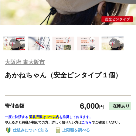
大阪府 東大阪市
あかねちゃん（安全ピンタイプ１個）
6,000
寄付金額
在庫あり
円
一度に決済する
返礼品数は３つ以内
を推奨しております。
🔰ふるさと納税が初めての方、詳しく知りたい方は
こちら
でご確認ください。
仕組みについて知る
上限額を調べる