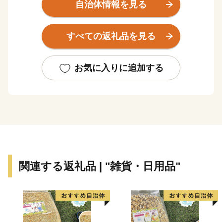
力が集まる「モノづくりのまち」。
自治体情報を見る
近畿大学、大阪商業大学、大阪樟蔭女子大学、東大阪大
学と市内に大学が4校あり、3万人以上の大学生が市内に
すべての返礼品を見る
通学している「学生のまち」。
また、約50万人の人口規模を誇り、市内には活気のある
商店が多い等、東大阪市にはたくさんの魅力がありま
お気に入りに追加する
す。
ふるさと東大阪応援寄附金（ふるさと納税）では、この
ような市の魅力が詰まったお礼品をご用意していま
す。“こんな製品も東大阪で作られているんだ”と初めて
知っていただけることもあれば、“学生時代に東大阪市
に住んでいたなぁ”と懐かしく感じていただけることも
あるかもしれません。
関連する返礼品 | "雑貨・日用品"
ぜひ、東大阪市のページをご覧ください。
================================
東大阪市ふるさと納税事務局
TEL：050-3786-2591