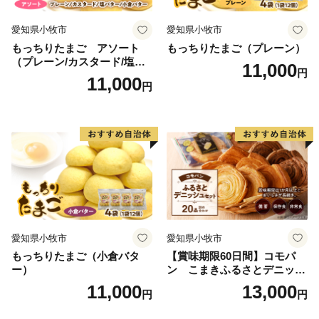
愛知県小牧市
愛知県小牧市
もっちりたまご アソート
もっちりたまご（プレーン）
（プレーン/カスタード/塩バ
11,000
円
ター/小倉バター）
11,000
円
愛知県小牧市
愛知県小牧市
もっちりたまご（小倉バタ
【賞味期限60日間】コモパ
ー）
ン こまきふるさとデニッシ
ュセット（20個入り）／災害
11,000
13,000
円
円
用備蓄 保存食 非常食 防災グ
ッズにも