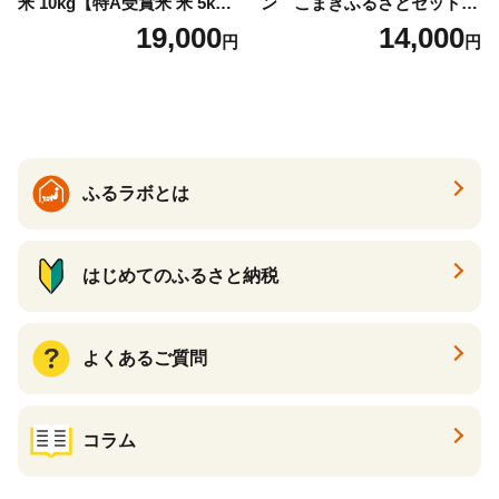
米 10kg【特A受賞米 米 5kg×
ン こまきふるさとセット
2袋 お米 コメ こめ 国産 美味
（24個入り）／災害用備蓄
19,000
14,000
円
円
しい ブランド米 人気 ランキ
保存食 非常食 防災グッズに
ング 増田米穀】(H015224)
も
ふるラボとは
はじめてのふるさと納税
よくあるご質問
コラム