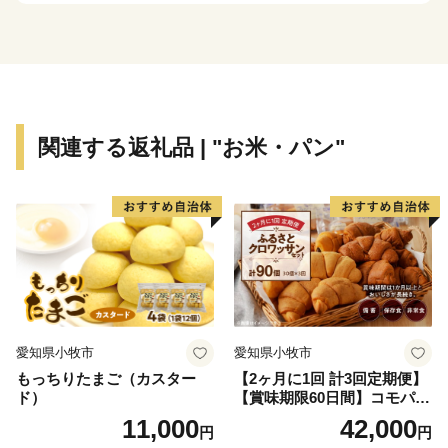
くる「コシヒカリ」は格別です。また、町全体が豊かな
観光資源となっており、麒麟山（きりんざん）温泉、御
神楽（みかぐら）温泉、三川温泉など良質な温泉地が多
数あります。
関連する返礼品 | "お米・パン"
毎年、約3万人の観光客が訪れる「つがわ狐の嫁入り行
列」をはじめ、夏のふるさと祭り、秋の産業祭、冬はス
キーと1年を通じてやすらぎや楽しみを与えてくれま
す。
豊かな自然や観光資源だけでなく、阿賀町の子育て支援
制度は大変充実しており県内トップクラスです！例え
ば、第1子から出産祝い金の交付、第3子以降は保育料無
愛知県小牧市
愛知県小牧市
料、病児保育の実施（H29年9月～）、学童保育の実
もっちりたまご（カスター
【2ヶ月に1回 計3回定期便】
施、子ども医療費助成は高校卒業までが対象・・・等々
ド）
【賞味期限60日間】コモパ
その他にも沢山支援制度があります。
ン ふるさとクロワッサンセ
11,000
42,000
円
円
ット（計90個）／災害用備蓄