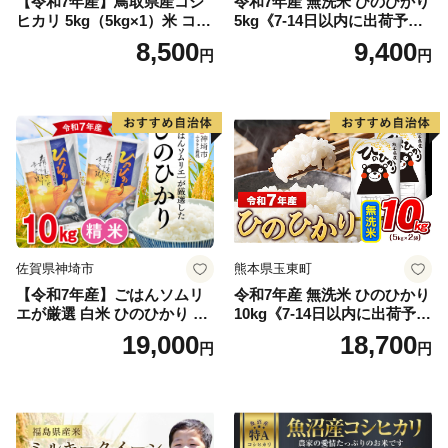
【令和7年産】鳥取県産コシ
令和7年産 無洗米 ひのひかり
ヒカリ 5kg（5kg×1）米 コシ
5kg《7-14日以内に出荷予定
ヒカリ こしひかり お米 白米
(土日祝除く)》コメ 米 無洗米
8,500
9,400
円
円
精米 5キロ おこめ こめ コメ
高レビュー｜人気米 熊本県
真空パック包装 真空包装 長
産米 お米 生活応援米
期保存 単一原料米 鳥取県日
野町産 Elevation
佐賀県神埼市
熊本県玉東町
【令和7年産】ごはんソムリ
令和7年産 無洗米 ひのひかり
エが厳選 白米 ひのひかり 10
10kg《7-14日以内に出荷予定
kg【神埼市産 米 お米 精米 白
(土日祝除く)》コメ 米 無洗米
19,000
18,700
円
円
米 10kg 5kg×2 ひのひかり ブ
令和7年産 高レビュー｜人気
ランド米 食味鑑定士】(H063
米 熊本県産米 お米 生活応援
164)
米