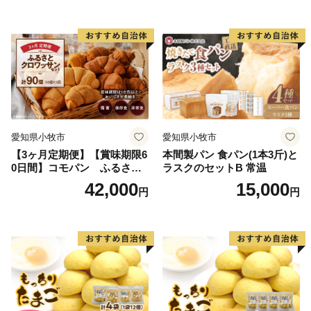
保存食 非常食 防災グッズに
も
ぜひ一度阿賀町を訪れていただき、阿賀町を堪能してみ
てください。
愛知県小牧市
愛知県小牧市
【3ヶ月定期便】【賞味期限6
本間製パン 食パン(1本3斤)と
0日間】コモパン ふるさと
ラスクのセットB 常温
クロワッサンセット（計90
42,000
15,000
円
円
個）／災害用備蓄 保存食 非
常食 防災グッズにも