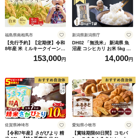
福島県南相馬市
新潟県新潟県庁
【先行予約】【定期便】令和
DH02 「無洗米」 新潟県 魚
8年産 米 ミルキークイーン
沼産 コシヒカリ お米 5kg こ
白米 45kg (5kg×9回) | ミルキ
しひかり 精米 米（お米の美
153,000
14,000
円
円
ークイーン 米5kg 福島 福島
味しい炊き方ガイド付き）
県産 福島産 精米 お米 米 コ
メ 武田ファーム サムランド
福島県 南相馬市 cu006-ae
佐賀県神埼市
愛知県小牧市
【令和7年産】さがびより 精
【賞味期限60日間】コモパ