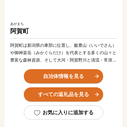
あがまち
阿賀町
阿賀町は新潟県の東部に位置し、飯豊山（いいでさん）
や御神楽岳（みかぐらだけ）を代表とする多くの山々と
豊富な森林資源、そして大河・阿賀野川と清流・常浪川
（とこなみがわ）の流れに恵まれた、水と緑の美しい町
です。
自治体情報を見る
古くから水上・陸上交通の要所であったという歴史があ
すべての返礼品を見る
り、その名残として阿賀野川ライン舟下りや磐越西線が
運行されており、新潟・福島間を走る「SLばんえつ物
語号（C57）」の路線地でもあります。
お気に入りに追加する
町には200以上の清水や湧き水があり、おいしい水でつ