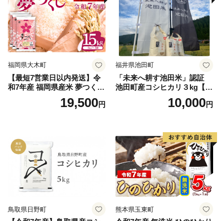
福岡県大木町
福井県池田町
【最短7営業日以内発送】令
「未来へ耕す池田米」認証
和7年産 福岡県産米 夢つくし
池田町産コシヒカリ３kg【お
15kg 精米 ※北海道・沖縄・
1人様につき３セットまで】
19,500
10,000
円
円
離島は配送不可
鳥取県日野町
熊本県玉東町