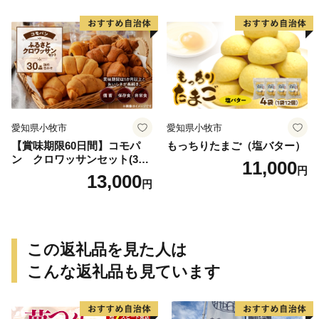
愛知県小牧市
愛知県小牧市
【賞味期限60日間】コモパ
もっちりたまご（塩バター）
ン クロワッサンセット(30
11,000
円
個入り)／災害用備蓄 保存食
13,000
円
非常食 防災グッズにも
この返礼品を見た人は
こんな返礼品も見ています