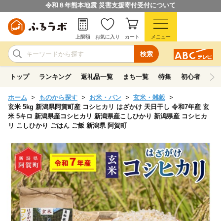
令和８年熊本地震 災害支援寄付受付について
上限額
お気に入り
カート
メニュー
検索
トップ
ランキング
返礼品一覧
まち一覧
特集
初心者ガイド
ホーム
ものから探す
お米・パン
玄米・雑穀
玄米 5kg 新潟県阿賀町産 コシヒカリ はざかけ 天日干し 令和7年産 玄
米 5キロ 新潟県産コシヒカリ 新潟県産こしひかり 新潟県産 コシヒカ
リ こしひかり ごはん ご飯 新潟県 阿賀町