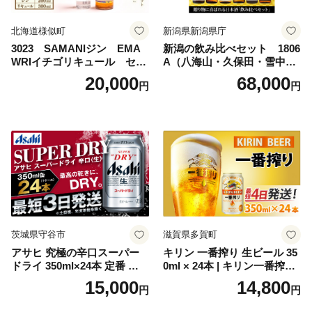
北海道様似町
新潟県新潟県庁
3023 SAMANIジン EMA
新潟の飲み比べセット 1806
WRIイチゴリキュール セッ
A（八海山・久保田・雪中
ト（箱入り）【大人の味 酒
梅・越乃寒梅・かたふね・千
20,000
68,000
円
円
お酒 洋酒 スピリッツ クラフ
代の光）
トジン 国産 sake SAKE gin
GIN liqueur LIQUEUR お酒
セット 詰め合わせ カクテル
ソーダ割り アルコール ロッ
ク ソーダ ジントニック 】
茨城県守谷市
滋賀県多賀町
アサヒ 究極の辛口スーパー
キリン 一番搾り 生ビール 35
ドライ 350ml×24本 定番 ビー
0ml × 24本 | キリン一番搾り
ル 缶ビール 酒 お酒 アルコー
キリンビール 一番搾り ビー
15,000
14,800
円
円
ル 辛口
ル 24缶 きりんいちばんしぼ
り キリン一番搾り びーる 1