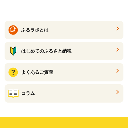
ケース 24缶 24本 キリン一番
搾り KIRIN きりん 麒麟 キリ
ン一番搾り いちばんしぼり
キリン一番搾り 父の日 ちち
の日
ふるラボとは
はじめてのふるさと納税
よくあるご質問
コラム