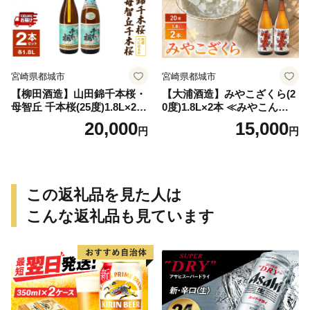
宮崎県都城市
宮崎県都城市
【柳田酒造】山田錦千本桜・
【大浦酒造】みやこざくら(2
母智丘 千本桜(25度)1.8L×2本
0度)1.8L×2本 ≪みやこんじょ
≪みやこんじょ特急便≫_AC
特急便≫_MJ-0771
20,000
15,000
円
円
-0751
この返礼品を見た人は
こんな返礼品も見ています