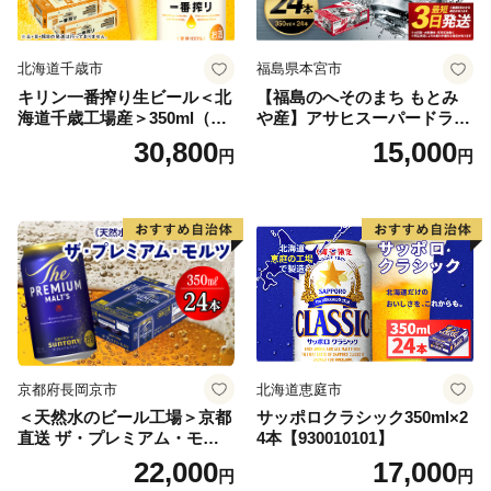
北海道千歳市
福島県本宮市
キリン一番搾り生ビール＜北
【福島のへそのまち もとみ
海道千歳工場産＞350ml（24
や産】アサヒスーパードライ
本） 2ケース
350ml×24本 合計8.4L 1ケー
30,800
15,000
円
円
ス アルコール度数5% 缶ビー
ル お酒 ビール アサヒ スーパ
ードライ super dry 24缶 辛
口 送料無料 カメイ 本宮市
【07214-0206】
京都府長岡京市
北海道恵庭市
＜天然水のビール工場＞京都
サッポロクラシック350ml×2
直送 ザ・プレミアム・モル
4本【930010101】
ツ 350ml×24本 プレモル [149
22,000
17,000
円
円
5]