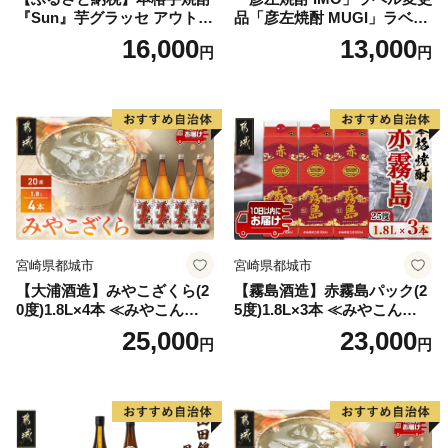
『Sun』芋グラッセ アウトド
品「彦左焼酎 MUGI」ラベル
ア ソロキャンプ ベランピン
変更品 飲み比べ セット 合計
16,000
13,000
円
円
グ 巣ごもり 就労支援
2本 720ml×各1本 25度 焼酎
お酒 麦焼酎 芋焼酎
宮崎県都城市
宮崎県都城市
【大浦酒造】みやこざくら(2
【霧島酒造】赤霧島パック(2
0度)1.8L×4本 ≪みやこんじょ
5度)1.8L×3本 ≪みやこんじょ
特急便≫_AD-0771
特急便≫_23-07-K03P-1800-3
25,000
23,000
円
円
-Q