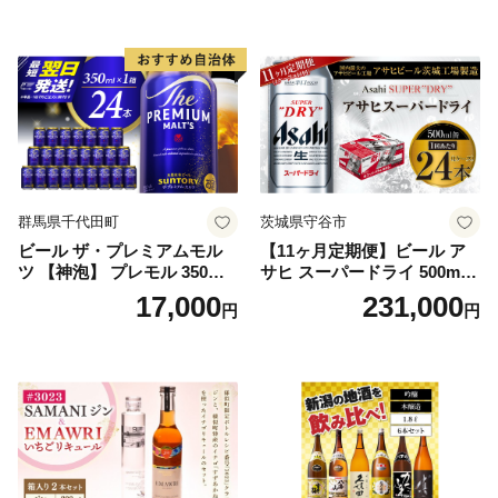
群馬県千代田町
茨城県守谷市
ビール ザ・プレミアムモル
【11ヶ月定期便】ビール ア
ツ 【神泡】 プレモル 350ml
サヒ スーパードライ 500ml 2
× 24本 サントリー〈天然水の
4本 1ケース×11ヶ月 | アサヒ
17,000
231,000
円
円
ビール工場〉群馬※沖縄・離
ビール 究極の辛口 酒 お酒 ア
島地域へのお届け不可
ルコール 生ビール Asahi ア
サヒビール スーパードライ s
uper dry 11回 缶ビール 缶 ギ
フト 内祝い 茨城県守谷市 送
料無料