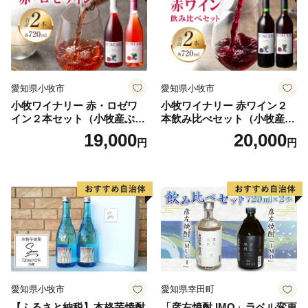
愛知県小牧市
愛知県小牧市
小牧ワイナリー 赤・ロゼワ
小牧ワイナリー 赤ワイン２
イン２本セット（小牧産ぶど
本飲み比べセット（小牧産ぶ
う100％使用）
どう100％使用）
19,000
20,000
円
円
愛知県小牧市
愛知県幸田町
【ふるさと納税】本格芋焼酎
「彦左焼酎 IMO」ラベル変更