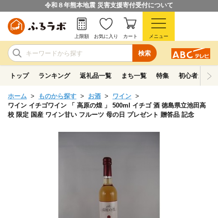
令和８年熊本地震 災害支援寄付受付について
上限額
お気に入り
カート
メニュー
検索
トップ
ランキング
返礼品一覧
まち一覧
特集
初心者ガイド
ホーム
ものから探す
お酒
ワイン
ワイン イチゴワイン 「 高原の煌 」 500ml イチゴ 酒 徳島県立池田高
校 限定 国産 ワイン甘い フルーツ 母の日 プレゼント 贈答品 記念