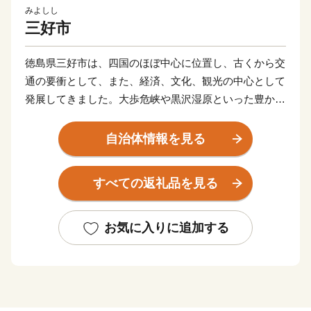
みよしし
三好市
徳島県三好市は、四国のほぼ中心に位置し、古くから交
通の要衝として、また、経済、文化、観光の中心として
発展してきました。大歩危峡や黒沢湿原といった豊かな
自然や、平家落人伝説の残る祖谷のかずら橋など、歴史
的文化遺産の多く残るまちです。また阿波踊りや祖谷平
自治体情報を見る
家祭りなど四季折々に様々なイベントがあります。近年
はラフティングやウェイクボードなどウォータースポー
すべての返礼品を見る
ツを楽しめるまちとしても人気を集めています。ぜひ多
くの皆様にお越しいただき三好市を楽しんでいただけれ
ばと思います。
お気に入りに追加する