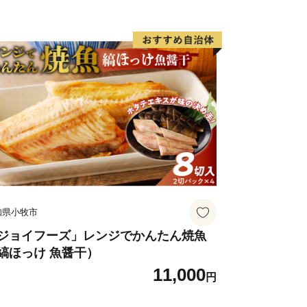
下のいずれかの方法でお手続きをお願い
（推奨・最短1分）
AM（アイアム）」を利用し、マイナン
、紙の提出や切手不要で即座に申請が完
して郵送する
り申請書をダウンロード・印刷し、添
へ郵送してください。
印刷環境がなく、紙の申請書の郵送を希
すが「受領証明書（はがき）」が届き次
知県小牧市
口までお申し付けください。
ジョイフーズ」レンジでかんたん焼魚
縞ほっけ 魚醤干）
11,000
円