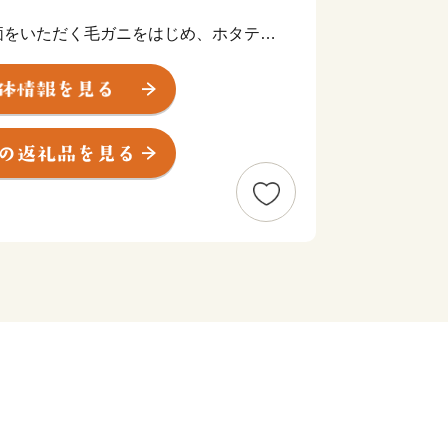
価をいただく毛ガニをはじめ、ホタテや
や山菜などの山の幸に恵まれています。
た毛がにの食べ方講座『毛ガニ道場』を
ています。枝幸町ホームページでぜひご
ペーパーレス化について
社会の実現（SDGs）に向けたペーパ
らいただいた貴重な寄附金を1円でも多
子育て支援やまちづくりなど）へ直接還
一斉郵送を廃止し、原則「ペーパーレス
とさせていただいております。
望された方には、後日、手続き方法を
圧着はがき）」**をお送りいたします。