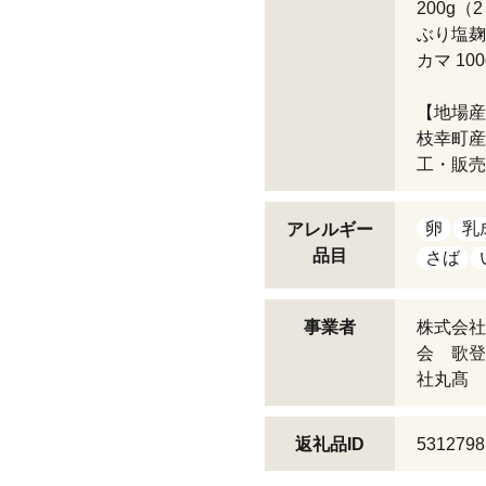
200g（
ぶり塩麹漬
カマ 100
【地場産
枝幸町産
工・販売
卵
乳
アレルギー
品目
さば
事業者
株式会社
会 歌登
社丸髙 
返礼品ID
5312798