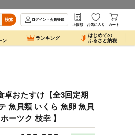
検索
ログイン・会員登録
上限額
お気に入り
カート
はじめての
ランキング
ーン
ふるさと納税
食卓おたすけ【全3回定期
テ 魚貝類 いくら 魚卵 魚貝
オホーツク 枝幸 】