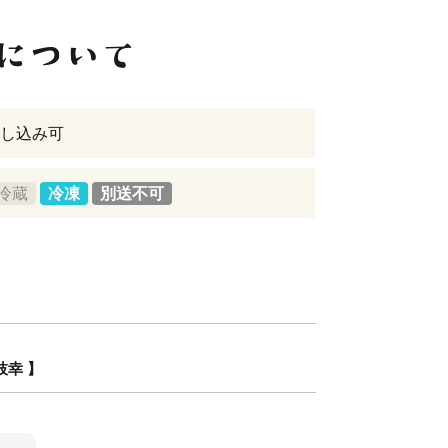
し込み可
冷蔵
冷凍
別送不可
枝幸 】