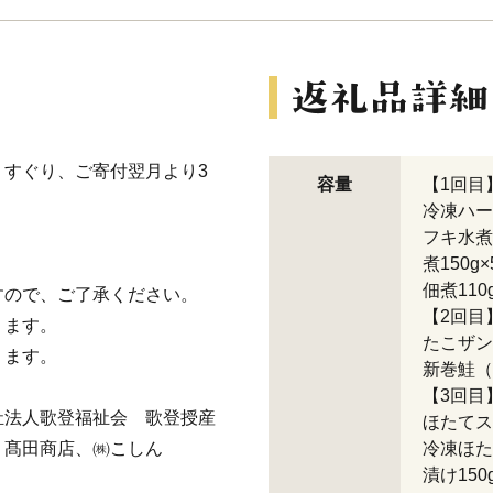
すぐり、ご寄付翌月より3
容量
【1回目
冷凍ハー
フキ水煮
煮150
佃煮110
すので、ご了承ください。
【2回目
ります。
たこザンギ
ります。
新巻鮭（
【3回目
祉法人歌登福祉会 歌登授産
ほたてス
 髙田商店、㈱こしん
冷凍ほた
漬け15