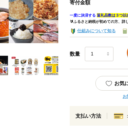
寄付金額
一度に決済する
返礼品数は３つ以
🔰ふるさと納税が初めての方、詳
仕組みについて知る
数量
お気
お
支払い方法