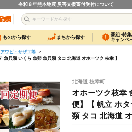
令和８年熊本地震 災害支援寄付受付について
番組･特集
ものから探す
まちから探す
キャンペ
・アワビ・サザエ等
魚貝類 いくら 魚卵 魚貝類 タコ 北海道 オホーツク 枝幸 】
北海道 枝幸町
オホーツク枝幸 
便】【 帆立 ホタ
類 タコ 北海道 