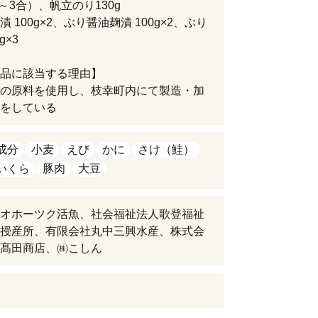
2～3合）、帆立のり130g
 100g×2、ぶり醤油麹漬 100g×2、ぶり
g×3
品に該当する理由】
の原料を使用し、枝幸町内にて製造・加
をしている
成分
小麦
えび
かに
さけ（鮭）
いくら
豚肉
大豆
オホーツク活魚、社会福祉法人歌登福祉
授産所、有限会社丸中三興水産、株式会
髙田商店、㈱こしん