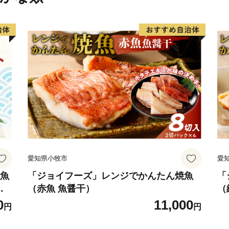
はがきが届きましたら、以
申し上げます。
1. オンラインで申請する
スマートフォンアプリ「I
バーカードをかざすだけで
了します。
2. ご自身でダウンロード
「ふるまど」等のサイトよ
付書類を同封の上、自治体
※ご自宅にプリンター等の
望される場合は、お手数で
愛知県小牧市
愛
第、記載されている案内窓
赤魚
「ジョイフーズ」レンジでかんたん焼魚
「
詰
（赤魚 魚醤干）
（
 赤
0
11,000
円
円
り
ー