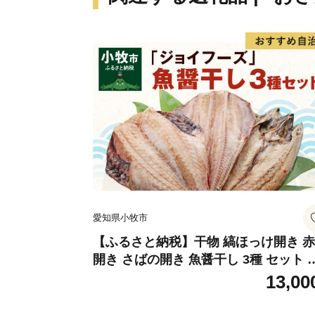
愛知県小牧市
【ふるさと納税】干物 縞ほっけ開き 
開き さばの開き 魚醤干し 3種 セット 
め合わせ 魚 おかず 肉厚 おいしい さば
13,00
魚 縞ホッケ ジョイフーズ 魚貝類 お取
寄せ お取り寄せグルメ 魚醤 ナンプラ