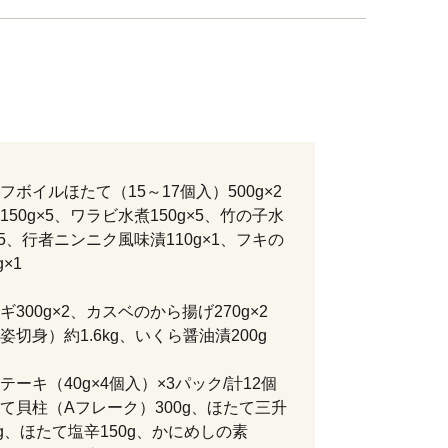
】
フボイルほたて（15～17個入）500g×2
150g×5、ワラビ水煮150g×5、竹の子水
g×5、行者ニンニク風味漬110g×1、フキの
g×1
】
300g×2、カスベのから揚げ270g×2
姿切身）約1.6kg、いくら醤油漬200g
】
テーキ（40g×4個入）×3パック/計12個
て貝柱（Aフレーク）300g、ほたて三升
0g、ほたて塩辛150g、かにめしの素