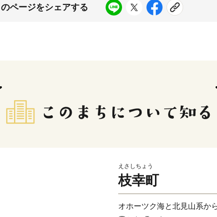
このページをシェアする
えさしちょう
枝幸町
オホーツク海と北見山系か