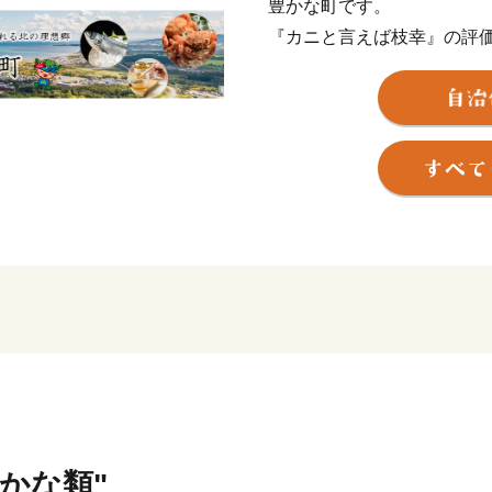
豊かな町です。
『カニと言えば枝幸』の評
鮭などの海の幸、はちみつ
また、カニの町枝幸が作っ
テキスト、動画でご用意し
覧ください！
■ワンストップ特例申請の
当自治体では、持続可能な
ーレス化の推進と、皆様か
く地域の未来を担う事業（
元するため、紙の申請書の
（オンライン）」での受付
ワンストップ特例申請を希
記載した**「受領証明書（
さかな類"