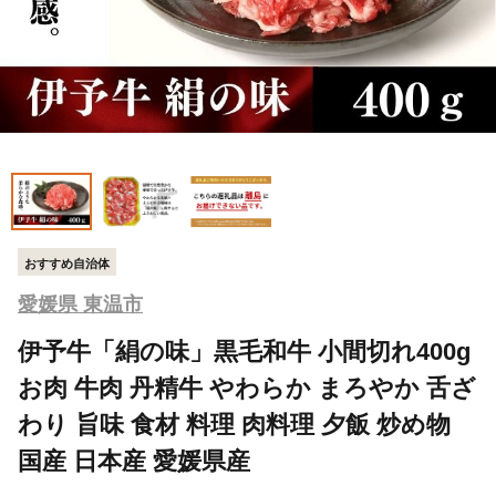
おすすめ自治体
愛媛県 東温市
伊予牛「絹の味」黒毛和牛 小間切れ400g
お肉 牛肉 丹精牛 やわらか まろやか 舌ざ
わり 旨味 食材 料理 肉料理 夕飯 炒め物
国産 日本産 愛媛県産