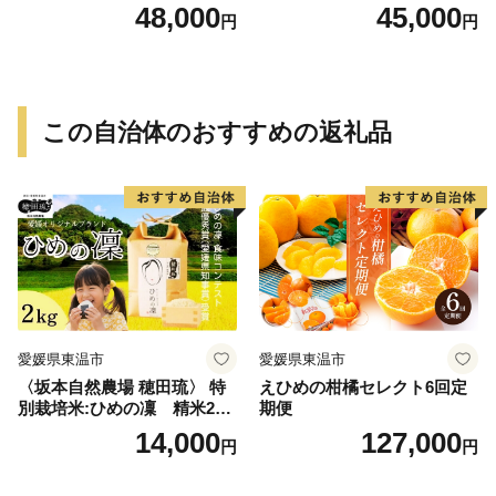
ルキャベツ（6P入り）
48,000
45,000
円
円
この自治体のおすすめの返礼品
愛媛県東温市
愛媛県東温市
〈坂本自然農場 穂田琉〉 特
えひめの柑橘セレクト6回定
別栽培米:ひめの凜 精米2kg
期便
ご飯 お弁当 おにぎり 冷めて
14,000
127,000
円
円
も美味しい 愛媛県産 県知事
賞 お米