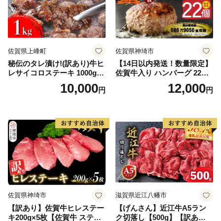
佐賀県上峰町
佐賀県神埼市
秘伝のタレ漬け!(訳あり)牛ヒ
【14日以内発送！数量限定】
レサイコロステーキ 1000g
佐賀牛入り ハンバーグ 22個
【B-1098-AS】
2.6kg(120g×22個)【佐賀牛
10,000
12,000
円
円
黒毛和牛 ブランド牛 九州 ハ
ンバーグ 牛肉 豚肉 国産 お弁
当 おかず 惣菜 おすすめ 人
気】(H083106)
佐賀県神埼市
滋賀県近江八幡市
【訳あり】佐賀牛ヒレステー
【げんさん】近江牛A5ラン
キ200g×5枚【佐賀牛 ステー
ク切落し【500g】【訳あり】