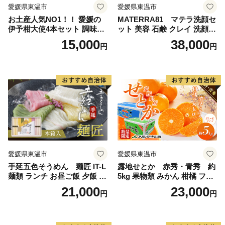
愛媛県東温市
愛媛県東温市
お土産人気NO1！！ 愛媛の
MATERRA81 マテラ洗顔セ
伊予柑大使4本セット 調味料
ット 美容 石鹸 クレイ 洗顔フ
ドレッシング サラダ いよか
ォーム マテラ 泡立てネット
15,000
38,000
円
円
ん 愛媛産 カルパッチョ
愛媛県東温市
愛媛県東温市
手延五色そうめん 麺匠 IT-L
露地せとか 赤秀・青秀 約
麺類 ランチ お昼ご飯 夕飯 晩
5kg 果物類 みかん 柑橘 フル
御飯 手延べそうめん そうめ
ーツ 食後 デザート ジューシ
21,000
23,000
円
円
ん詰合せ 華やか 贈り物
ー 甘い コク 香り 国産 愛媛
県産 愛媛県産せとか