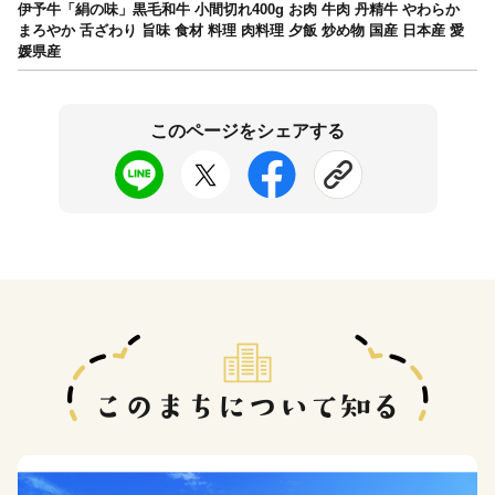
伊予牛「絹の味」黒毛和牛 小間切れ400g お肉 牛肉 丹精牛 やわらか
まろやか 舌ざわり 旨味 食材 料理 肉料理 夕飯 炒め物 国産 日本産 愛
媛県産
このページをシェアする