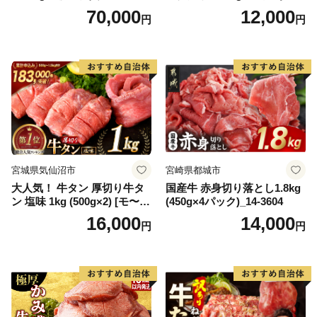
キ ブランド肉 ヒレ肉 フィレ
【DG12W】
70,000
12,000
円
円
肉 ジューシー ヘルシー】(H0
65175)
宮城県気仙沼市
宮崎県都城市
大人気！ 牛タン 厚切り牛タ
国産牛 赤身切り落とし1.8kg
ン 塩味 1kg (500g×2) [モ〜ラ
(450g×4パック)_14-3604
ンド 宮城県 気仙沼市 205646
16,000
14,000
円
円
60] 肉 牛肉 精肉 牛たん 牛タ
ン塩 牛たん塩 冷凍 焼肉 BB
Q アウトドア バーベキュー
厚切り タン