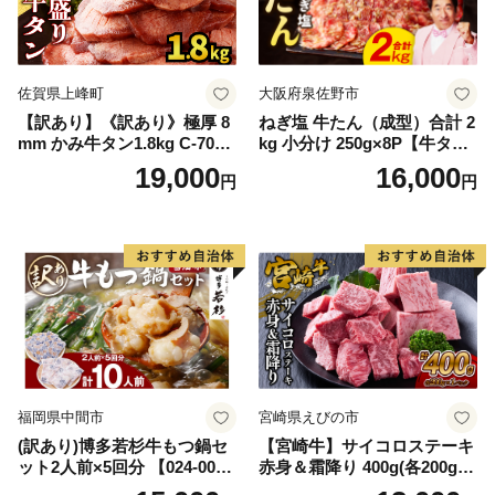
佐賀県上峰町
大阪府泉佐野市
【訳あり】《訳あり》極厚 8
ねぎ塩 牛たん（成型）合計 2
mm かみ牛タン1.8kg C-709-
kg 小分け 250g×8P【牛タン
AS
牛肉 焼肉用 薄切り 訳あり サ
19,000
16,000
円
円
イズ不揃い】
福岡県中間市
宮崎県えびの市
(訳あり)博多若杉牛もつ鍋セ
【宮崎牛】サイコロステーキ
ット2人前×5回分 【024-002
赤身＆霜降り 400g(各200g×
7】
１P 計2P) 真空パック 冷凍