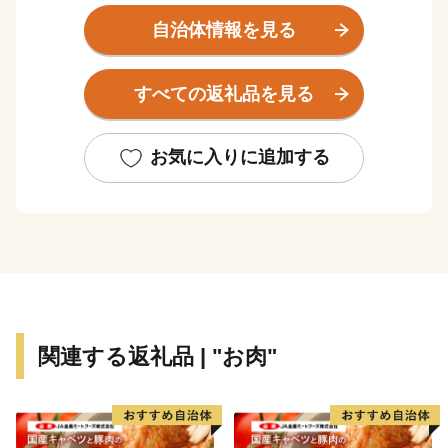
県立自然公園は、東部の霊峰石鎚山系と連なり、棚田や
自治体情報を見る
渓谷を有する里山が自然美を形成しています。また、常
設のミュージカル劇場ではプロのミュージカル俳優の演
すべての返礼品を見る
劇が１年中行われていたり、地域では秋祭り行事などの
無形民俗文化財が、住民の手で現在も数多く保存されて
いるなど、芸術・文化・歴史が息づくアートのまちとし
お気に入りに追加する
ても近年注目されております。
★主食にもスイーツにも使える「はだか麦」を紹介した
特設サイトを公開中！
👉
自然の恵みたっぷりの「はだか麦」
関連する返礼品 | "お肉"