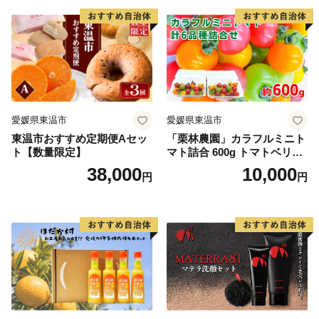
愛媛県東温市
愛媛県東温市
東温市おすすめ定期便Aセッ
「栗林農園」カラフルミニト
ト【数量限定】
マト詰合 600g トマトベリー
ピーチチェリー イエローミ
38,000
10,000
円
円
ミ サングリーン トスカーナ
バイオレット プリンセスオ
レンジ 6品種