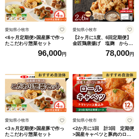
愛知県小牧市
愛知県小牧市
<6ヶ月定期便>国産豚で作っ
【2ヶ月に1度、6回定期便】
たこだわり惣菜セット
金匠鶏唐揚げ 塩麹 からあ
げ
96,000
78,000
円
円
愛知県小牧市
愛知県小牧市
<3ヵ月定期便>国産豚で作っ
<2か月に1回 計3回 定期便
たこだわり惣菜セット
>国産キャベツと豚肉のロー