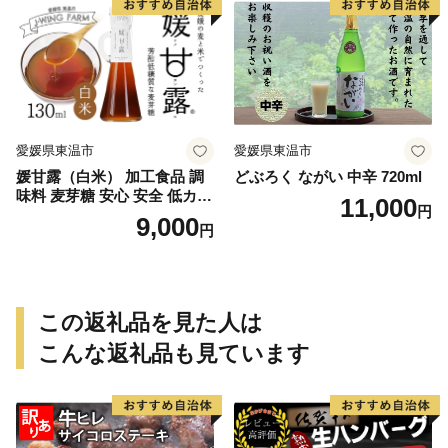
愛媛県東温市
愛媛県東温市
媛甘露（白米） 加工食品 調
どぶろく ながい 中辛 720ml
味料 麦芽糖 安心 安全 低カロ
11,000
円
リー 甘味料 シロップタイプ
9,000
円
上品な甘み お菓子作り 料理
この返礼品を見た人は
こんな返礼品も見ています