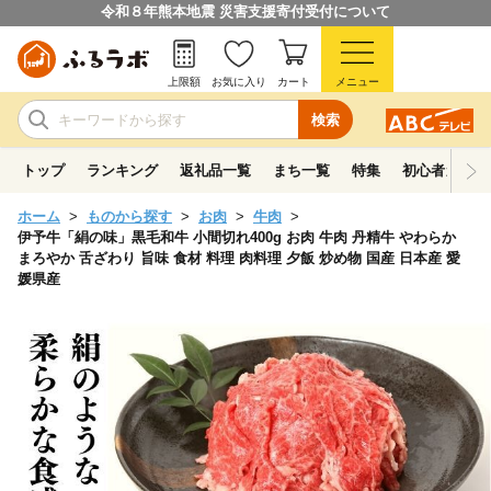
令和８年熊本地震 災害支援寄付受付について
上限額
お気に入り
カート
メニュー
検索
トップ
ランキング
返礼品一覧
まち一覧
特集
初心者ガイド
ホーム
ものから探す
お肉
牛肉
伊予牛「絹の味」黒毛和牛 小間切れ400g お肉 牛肉 丹精牛 やわらか
まろやか 舌ざわり 旨味 食材 料理 肉料理 夕飯 炒め物 国産 日本産 愛
媛県産