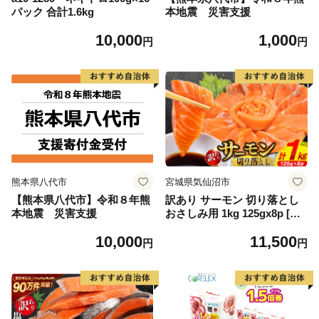
パック 合計1.6kg
本地震 災害支援
10,000
1,000
円
円
熊本県八代市
宮城県気仙沼市
【熊本県八代市】令和８年熊
訳あり サーモン 切り落とし
本地震 災害支援
おさしみ用 1kg 125gx8p [足
利本店 宮城県 気仙沼市 2056
10,000
11,500
4313] 魚 魚介類 鮭 お刺し身
円
円
刺し身 刺身 生 生食 個包装
チリ銀鮭 銀鮭 海鮮 海鮮丼 魚
介