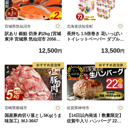
宮城県気仙沼市
北海道倶知安町
訳あり 銀鮭 切身 約2kg [宮城
長持ち 1.5倍巻き 花いっぱい
東洋 宮城県 気仙沼市 205649
トイレットペーパー ダブル 4
91] 鮭 魚介類 海鮮 訳アリ 規
5ｍ 計72ロール 全18種 花柄
12,500
13,500
格外 不揃い さけ サケ 鮭切身
プリント ハーブ 香り付き 日
円
円
シャケ 切り身 冷凍 家庭用 お
本製 まとめ買い 防災 常備品
かず 弁当 支援 サーモン 銀鮭
ペーパー エコ 日用雑貨 消耗
切り身 魚 わけあり
品 備蓄 送料無料 北海道 倶知
安町 日用品
宮崎県都城市
佐賀県神埼市
国産豚肉切り落とし5Kg(うま
【14日以内発送！数量限定】
味加工)_MJ-3647
佐賀牛入り ハンバーグ 22個
2.6kg(120g×22個)【佐賀牛 黒