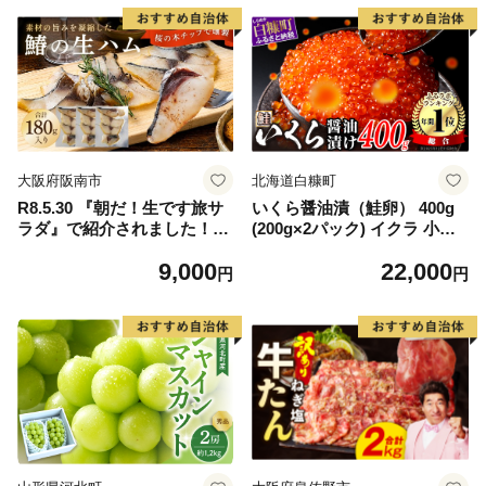
大阪府阪南市
北海道白糠町
R8.5.30 『朝だ！生です旅サ
いくら醤油漬（鮭卵） 400g
ラダ』で紹介されました！朝
(200g×2パック) イクラ 小分
日放送（ABCテレビ） 鰆の
け いくら醤油漬 鮭いくら い
9,000
22,000
生ハム ×3パック（1パックあ
くら醤油漬け 鮭 鮭卵 ikura
円
円
たり、約15g × 約4枚入）さ
醤油いくら 冷凍いくら いく
わら 燻製 熟成
ら北海道 醤油鮭いくら 人気
大好評品 北海道 白糠町