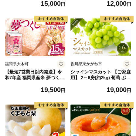
15,000
12,000
毛和牛 ブランド牛 九州 ハン
円
円
バーグ 牛肉 豚肉 国産 お弁当
おかず 惣菜 おすすめ 人気】
(H083106)
福岡県大木町
香川県東かがわ市
【最短7営業日以内発送】令
シャインマスカット 【ご家庭
和7年産 福岡県産米 夢つくし
用】 2～6房(約2kg) 葡萄 ぶど
15kg 精米 ※北海道・沖縄・
う ブドウ フルーツ 果物 くだ
19,500
19,000
離島は配送不可
もの 果実 旬の果物 旬のフル
円
円
ーツ 香川 香川県 東かがわ市