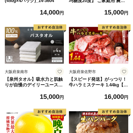
(450g×4パック)_14-3604
均糖度20度】 ご家庭用 農家
こだわりの シャイン マスカ
14,000
15,000
ット 2～3房 合計約1.2kg ブ
円
円
ドウ 葡萄 岡山県産 国産 フル
ーツ 果物 【 Nini farm 農家
直送 】
大阪府泉南市
大阪府泉佐野市
【泉州タオル】吸水力と肌触
【スピード発送】がっつり！
りが自慢のデイリーユースバ
牛ハラミステーキ 1.44kg【氷
スタオル オフホワイト・ライ
温熟成×特製ダレ 小分け 360
15,000
16,000
トグレー 4枚【配送不可地
g×4パック 牛肉 すてーき 焼
円
円
域：北海道・沖縄・離島】
くだけ 味付き 訳あり 不揃い
【039D-268】
焼肉 BBQ】