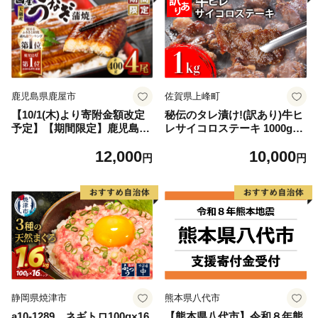
鹿児島県鹿屋市
佐賀県上峰町
【10/1(木)より寄附金額改定
秘伝のタレ漬け!(訳あり)牛ヒ
予定】【期間限定】鹿児島県
レサイコロステーキ 1000g
大隅産うなぎ蒲焼4尾（400
【B-1098-AS】
12,000
10,000
g） KN007-023
円
円
静岡県焼津市
熊本県八代市
a10-1289 ネギトロ100g×16
【熊本県八代市】令和８年熊