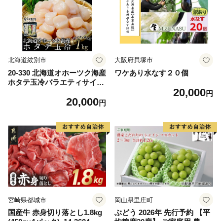
ム 愛南町 愛媛県
北海道紋別市
大阪府貝塚市
20-330 北海道オホーツク海産
ワケあり水なす２０個
ホタテ玉冷バラエティサイズ
20,000
(1kg)｜ 訳あり サイズ不揃い
円
20,000
円
宮崎県都城市
岡山県里庄町
国産牛 赤身切り落とし1.8kg
ぶどう 2026年 先行予約 【平