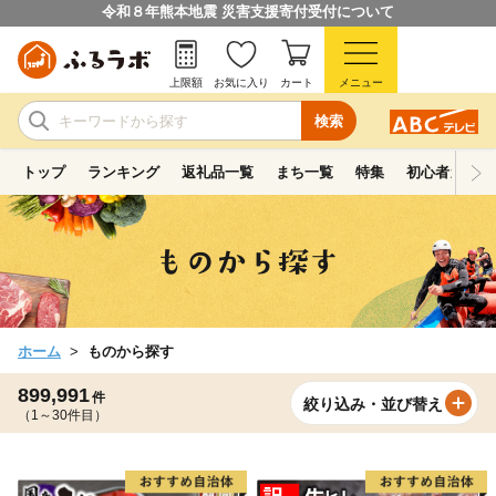
令和８年熊本地震 災害支援寄付受付について
上限額
お気に入り
カート
メニュー
検索
トップ
ランキング
返礼品一覧
まち一覧
特集
初心者ガイド
ホーム
ものから探す
899,991
件
絞り込み・並び替え
（1～30件目）