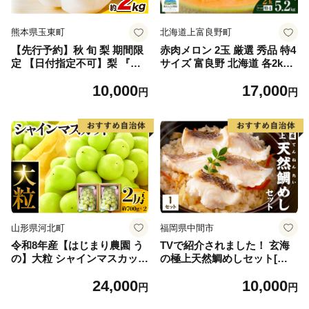
熊本県玉東町
北海道上富良野町
【先行予約】秋 旬 梨 期間限
赤肉メロン 2玉 厳選 秀品 特4
定 【日付指定不可】梨 『松
サイズ 富良野 北海道 各2kg
田農園』の くまもと 梨 たっ
～2.6kg 2玉 セット ファーム
10,000
17,000
ぷり 約2kg 5-7玉前後 《7月
富良野 メロン めろん 果物 く
円
円
下旬-9月末頃出荷》 予約 受
だもの フルーツ デザート 旬
付中 熊本県玉名郡玉東町『松
の果物 旬のフルーツ
田農園』なし 果物 スイーツ
フルーツ デザート スムージ
ー SDG`s
山形県河北町
福岡県中間市
令和8年産【はじまり農園 う
TVで紹介されました！ 玄海
の】大粒 シャインマスカット
の極上天然鯛めしセット[鯛
２房（約700g×2房） 山形県
の切身、だし汁、鯛茶漬け用
24,000
10,000
河北町産 【河北町観光物産協
だし]【010-0001】
円
円
会】 ka002-004-r8