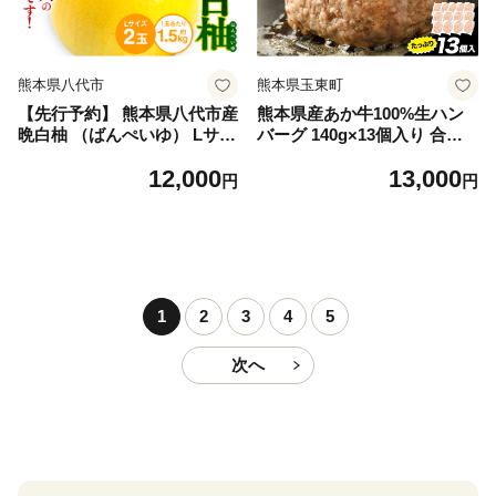
熊本県八代市
熊本県玉東町
【先行予約】 熊本県八代市産
熊本県産あか牛100%生ハン
晩白柚 （ばんぺいゆ） Lサイ
バーグ 140g×13個入り 合計1
ズ 2玉 柑橘 みかん 果物 くだ
820g 1.82kg以上《30日以内
12,000
13,000
もの フルーツ おやつ 特産 熊
に出荷予定(土日祝除く)》熊
円
円
本県 八代市 【2026年12月上
本県産あか牛 バイキングベー
旬より順次発送】
カリー 冷凍
1
2
3
4
5
次へ