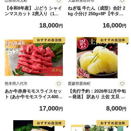
山形県河北町
大阪府泉佐野市
【令和8年産】 ぶどう シャイ
ねぎ塩 牛たん（成型）合計 2
ンマスカット 2房入り（1房6
kg 小分け 250g×8P【牛タン
00g前後） 秀品 山形県河北町
牛肉 焼肉用 薄切り 訳あり サ
18,000
16,000
産【山形eLab】 ka074-023-r
イズ不揃い】
円
円
8
熊本県八代市
愛媛県愛南町
あか牛赤身モモスライスセッ
【先行予約：2026年12月中旬
ト (あか牛モモスライス400
～発送】 訳あり 土佐 文旦 8k
g、あか牛のたれ200ml付き)
g (Mサイズ以上サイズミック
17,000
8,000
ス) 8000円 わけあり ぶんたん
円
円
みかん mikan 蜜柑 ミカン 土
佐文旦 家庭用 産地直送 国産
農家直送 期間限定 特産品 サ
イズミックス くらもとファー