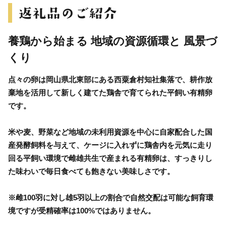
養鶏から始まる 地域の資源循環と 風景づ
くり
点々の卵は岡山県北東部にある西粟倉村知社集落で、耕作放
棄地を活用して新しく建てた鶏舎で育てられた平飼い有精卵
です。
米や麦、野菜など地域の未利用資源を中心に自家配合した国
産発酵飼料を与えて、ケージに入れずに鶏舎内を元気に走り
回る平飼い環境で雌雄共生で産まれる有精卵は、すっきりし
た味わいで毎日食べても飽きない美味しさです。
※雌100羽に対し雄5羽以上の割合で自然交配は可能な飼育環
境ですが受精確率は100%ではありません。