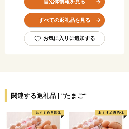
百年の森林構想に基づく全国でも注目されている林業と
自治体情報を見る
多くの移住者や起業家が「ローカルベンチャーの聖地」
と呼ばれる土壌を育み、木工、農業、ジビエなど多様な
すべての返礼品を見る
分野で新しい価値を生み出しています。
返礼品には、この豊かな森がもたらす恵みと、挑戦者た
ちの情熱が詰まっています。
お気に入りに追加する
いただいたご寄付は、未来の森と人を育むための大切な
エネルギーとなります。あなたの応援が、西粟倉村の挑
戦を未来へと繋ぎます。温かいご支援をよろしくお願い
いたします。
関連する返礼品 | "たまご"