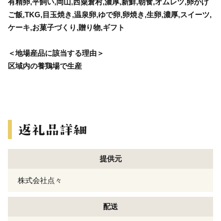
有精卵,平飼い,岡山,西粟倉村,濃厚,新鮮,朝食,オムレツ,卵かけ
ご飯,TKG,目玉焼き,温泉卵,ゆで卵,卵焼き,生卵,濃厚,スイーツ,
ケーキ,お菓子づくり,贈り物,ギフト
＜地場産品に該当する理由＞
区域内の養鶏場で生産
提供元
株式会社点々
配送