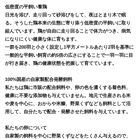
低密度の平飼い養鶏
日光を浴び、走り回って砂浴びをして、夜はとまり木で眠
る。そうした鶏本来の生態に寄り添う低密度の平飼いに取り
組んでいます。鶏が自由に走り回ることで体力がつき、病気
になりにくい健康な体に育ちます。
一群を200羽と小さく設定し1平方メートルあたり2羽を基準に
一般的な平飼い飼育の約5倍の広さにすることで一羽一羽に目
が行き届き、鶏の健康状態を把握して育てています。
100%国産の自家製配合発酵飼料
私たちは鶏に市販の配合飼料や、卵の色を濃くする着色料、
健康に不要な添加物も与えていません。地元で生産される米
や麦を中心に、おからや米糠、野菜くずなども飼料として活
用して、自分たちで配合・発酵させた飼料を与えています。
私たちの卵について
自家製の飼料を中心に野菜くずなどをたくさん与えるので、