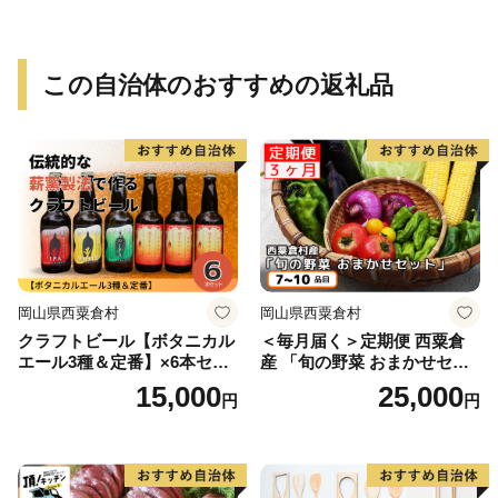
この自治体のおすすめの返礼品
岡山県西粟倉村
岡山県西粟倉村
クラフトビール【ボタニカル
＜毎月届く＞定期便 西粟倉
エール3種＆定番】×6本セッ
産 「旬の野菜 おまかせセッ
ト_西粟倉ヒノキ醸造所 Q-M
ト」×3_F-FF-B01A
15,000
25,000
円
円
Q-A09A