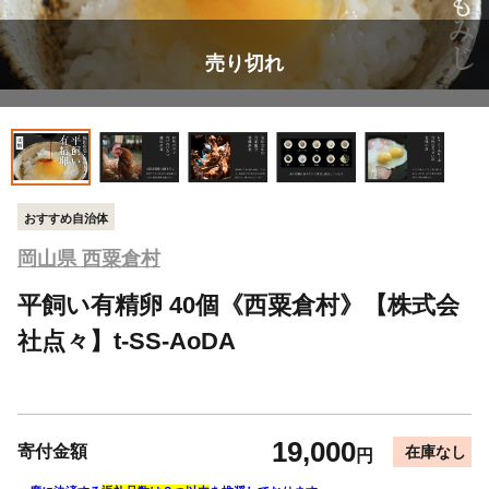
売り切れ
おすすめ自治体
岡山県 西粟倉村
平飼い有精卵 40個《西粟倉村》【株式会
社点々】t-SS-AoDA
19,000
寄付金額
在庫なし
円