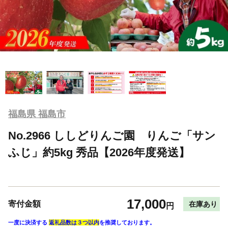
福島県 福島市
No.2966 ししどりんご園 りんご「サン
ふじ」約5kg 秀品【2026年度発送】
17,000
寄付金額
在庫あり
円
一度に決済する
返礼品数は３つ以内
を推奨しております。