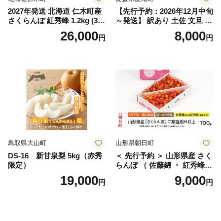
2027年発送 北海道 仁木町産
【先行予約：2026年12月中旬
さくらんぼ 紅秀峰 1.2kg (300
～発送】 訳あり 土佐 文旦 8k
g×4パック) Lサイズ以上 旬
g (Mサイズ以上サイズミック
26,000
8,000
円
円
桜桃 産地直送 サクランボ チ
ス) 8000円 わけあり ぶんた
ェリー フルーツ 果物 果物類
ん みかん mikan 蜜柑 ミカン
仁木町 仁木 [松山商店]
土佐文旦 家庭用 産地直送 国
産 農家直送 期間限定 特産品
サイズミックス くらもとフ
ァーム 愛南町 愛媛県
鳥取県大山町
山形県朝日町
DS-16 新甘泉梨 5kg（赤秀
＜ 先行予約 ＞ 山形県産 さく
限定）
らんぼ （ 佐藤錦 ・ 紅秀峰
） ご家庭用 M以上 700g 【20
19,000
9,000
円
円
26年6月下旬から7月上旬発
送】 山形県 果物 フルーツ 初
夏 夏 送料無料