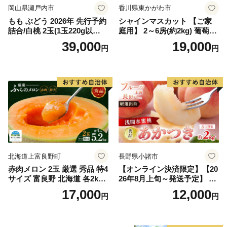
岡山県瀬戸内市
香川県東かがわ市
もも ぶどう 2026年 先行予約
シャインマスカット 【ご家
詰合/白桃 2玉(1玉220g以
庭用】 2～6房(約2kg) 葡萄 ぶ
上)・シャインマスカット 晴
どう ブドウ フルーツ 果物 く
39,000
19,000
円
円
王 2房(1房480g以上) 化粧箱
だもの 果実 旬の果物 旬のフ
入り 岡山県産 国産 フルーツ
ルーツ 香川 香川県 東かがわ
果物 ギフト
市
北海道上富良野町
長野県小諸市
赤肉メロン 2玉 厳選 秀品 特4
【オンライン決済限定】【20
サイズ 富良野 北海道 各2kg
26年8月上旬～発送予定】 先
～2.6kg 2玉 セット ファーム
行予約 「浅間水蜜桃プレミ
17,000
12,000
円
円
富良野 メロン めろん 果物 く
アム」 もも あかつき 秀品 約
だもの フルーツ デザート 旬
2kg 5～9玉 贈答品 ふるさと
の果物 旬のフルーツ
納税 果物 桃 フルーツ モモ
果肉 長野県産 小諸市