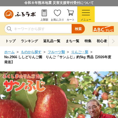
令和８年熊本地震 災害支援寄付受付について
上限額
お気に入り
カート
メニュー
検索
トップ
ランキング
返礼品一覧
まち一覧
特集
初心者ガイド
ホーム
ものから探す
フルーツ類
りんご・梨
No.2966 ししどりんご園 りんご「サンふじ」約5kg 秀品【2026年度
発送】