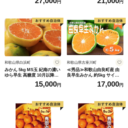
27,000
21,000
円
円
和歌山県白浜町
和歌山県古座川町
みかん 5kg MS玉 紀南の濃い
≪秀品≫和歌山由良町産 由
ゆら早生 高糖度 10月以降発
良早生みかん 約5kg サイズお
送 マルチ被覆栽培
まかせ【sml106C】
15,000
17,000
円
円