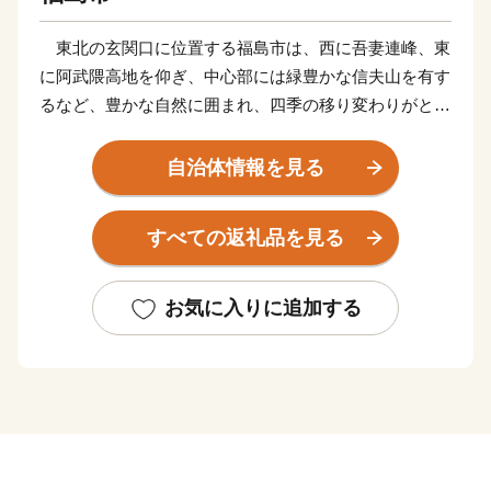
東北の玄関口に位置する福島市は、西に吾妻連峰、東
に阿武隈高地を仰ぎ、中心部には緑豊かな信夫山を有す
るなど、豊かな自然に囲まれ、四季の移り変わりがとて
も美しい人情味あふれる福島県の県都です。
また、俳聖松尾芭蕉も訪れたという歴史と伝統に培わ
自治体情報を見る
れた「飯坂温泉」をはじめ、こけしと水芭蕉の里「土湯
温泉」や奥州三高湯の一つに数えられる温泉郷「高湯温
すべての返礼品を見る
泉」といったそれぞれに特色のある温泉地を有している
ほか、初夏のサクランボにはじまり、夏のモモ、秋のナ
シやブドウ、初冬のリンゴなど、一年中くだものの絶え
お気に入りに追加する
ない「くだものの宝石箱」として全国の皆様に親しまれ
ております。