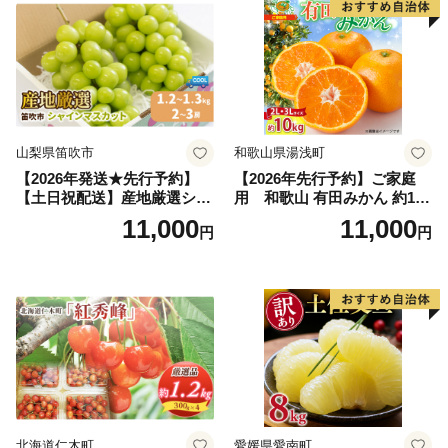
山梨県笛吹市
和歌山県湯浅町
【2026年発送★先行予約】
【2026年先行予約】ご家庭
【土日祝配送】産地厳選シャ
用 和歌山 有田みかん 約10k
インマスカット1.2kg～1.3kg
g (2L、3Lサイズ)【湯浅町】
11,000
11,000
円
円
（2房～3房）※沖縄・離島配
_ZJ6079
送不可※ 106-003-sku02-26y
｜シャインマスカット 発送
笛吹市 山梨県 フルーツ 果物
ぶどう 葡萄 大粒 シャインマ
スカット おすすめ シャイン
マスカット 贈答 ギフト 産地
笛吹市 シャインマスカット
笛吹 葡萄 国産 ぶどう 人気
国産 1.2kg 先行｜
北海道仁木町
愛媛県愛南町