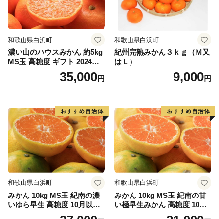
和歌山県白浜町
和歌山県白浜町
濃い山のハウスみかん 約5kg
紀州完熟みかん３ｋｇ（Ｍ又
MS玉 高糖度 ギフト 2024年7
はＬ）
月以降発送分
35,000
9,000
円
円
和歌山県白浜町
和歌山県白浜町
みかん 10kg MS玉 紀南の濃
みかん 10kg MS玉 紀南の甘
いゆら早生 高糖度 10月以降
い極早生みかん 高糖度 10月
発送 マルチ被覆栽培
以降発送 マルチ被覆栽培