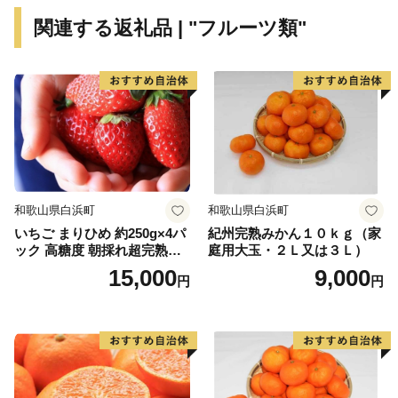
関連する返礼品 | "フルーツ類"
和歌山県白浜町
和歌山県白浜町
いちご まりひめ 約250g×4パ
紀州完熟みかん１０ｋｇ（家
ック 高糖度 朝採れ超完熟ま
庭用大玉・２Ｌ又は３Ｌ）
りひめ 1月以降発送分
15,000
9,000
円
円