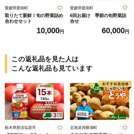
愛媛県愛南町
愛媛県愛南町
取りたて新鮮！旬の野菜詰め
6回お届け 季節の旬野菜詰
合わせセット
合せ
10,000
60,000
円
円
この返礼品を見た人は
こんな返礼品も見ています
栃木県那須塩原市
北海道洞爺湖町