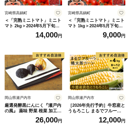
宮崎県高鍋町
宮崎県高鍋町
＜「完熟ミニトマト」ミニト
＜「完熟ミニトマト」ミニト
マト 2kg＞2024年5月下旬迄
マト 1kg＞2024年5月下旬迄
に順次出荷 野菜ソムリエサ
に順次出荷 野菜ソムリエサ
14,000
9,000
円
円
ミット アルル・リリカ共に
ミット アルル・リリカ共に
銀賞受賞！！(2023年11月開
銀賞受賞！！(2023年11月開
催)1回食べてみらんね？宮崎
催)1回食べてみらんね？宮崎
県 高鍋町産 産地直送 有機肥
県 高鍋町産 産地直送 有機肥
料使用 高糖度 西森農園
料使用 高糖度 西森農園
岡山県瀬戸内市
岡山県瀬戸内市
厳選発酵黒にんにく『瀬戸内
［2026年先行予約］牛窓産と
の風』 薬味 野菜 根菜 加工食
うもろこし まるでフルー
品
ツ！最高糖度25度超え 生で
26,000
12,000
円
円
甘い、茹でて美味い！ 黄色
とうもろこし 「桃太郎コー