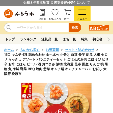
令和８年熊本地震 災害支援寄付受付について
上限額
お気に入り
カート
メニュー
検索
トップ
ランキング
返礼品一覧
まち一覧
特集
初心者ガイド
ホーム
ものから探す
お野菜類
セット・詰め合わせ
甘口 キムチ 6種 詰め合わせ 食べ比べ 小分け 白菜 長芋 胡瓜 大根 セロ
リ らっきょ アソート バラエティーセット ごはんのお供 ごほうび ピリ
辛 お米 ごはん ビール 酒 おつまみ 漬物 北海道 昆布 国産 りんご 桃 果
物 魚 海鮮 野菜 BBQ 焼肉 惣菜 キムチ鍋 キムチチャーハン お試し 大
阪府 松原市