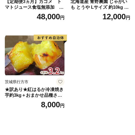
【定期便3ヵ月】カゴメ ト
北海道産 青野農園 じゃがい
マトジュース食塩無添加 72
も とうや Lサイズ 約10kg 20
0ml PET×15本 1ケース 毎月
26年10月初旬～12月下旬頃お
48,000
12,000
円
円
届く 3ヵ月 3回コース ns001-
届け 先行予約 北海道 ジャガ
005 【 KAGOME 野菜ジュー
イモ トウヤ 馬鈴薯 ポテト 芋
ス 】
いも イモ 黄色 旬 野菜 農作
物 産地直送 お取り寄せ 国産
茨城県行方市
★訳あり★紅はるか冷凍焼き
芋約3kg＋おまかせ品種さつ
まいも 合計約3.2kg｜さつ
8,000
円
まいも サツマイモ さつま芋
焼き芋 やきいも 冷凍 冷凍焼
き芋 訳あり 訳アリ 紅はるか
茨城県 行方市(EY-25)