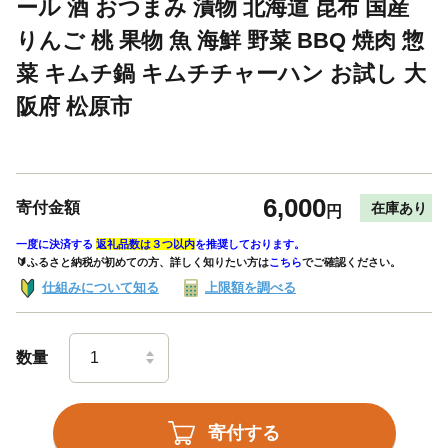
ール 酒 おつまみ 漬物 北海道 昆布 国産
りんご 桃 果物 魚 海鮮 野菜 BBQ 焼肉 惣
菜 キムチ鍋 キムチチャーハン お試し 大
阪府 松原市
6,000
寄付金額
在庫あり
円
一度に決済する
返礼品数は３つ以内
を推奨しております。
🔰ふるさと納税が初めての方、詳しく知りたい方は
こちら
でご確認ください。
仕組みについて知る
上限額を調べる
数量
寄付する