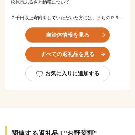
松原市ふるさと納税について
２千円以上寄附をしていただいた方には、まちのＰＲも
兼ねて松原市の特産品等をお送りさせていただきます。
自治体情報を見る
【ご注意】
※お礼の品のお届けには1～2ヶ月程度かかることがあり
すべての返礼品を見る
ます。
※寄附につきましては、年度内の回数制限を現在設けて
おりません。
お気に入りに追加する
※特典の送付は、松原市外にお住まいの方に限らせてい
ただきます。
※特典商品の写真はイメージです。
関連する返礼品 | "お野菜類"