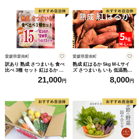
ン」約4kg（8〜12本入り）
野菜
愛媛県愛南町
愛媛県愛南町
訳あり 熟成 さつまいも 食べ
熟成 紅はるか 5kg M-Lサイ
比べ 3種 セット 紅はるか 安
ズ さつまいも いも 低温熟成
納芋 シルクスイート 合計 15
完全熟成収穫 甘い 糖度 焼き
21,000
8,000
円
円
kg サイズ混合 サツマイモ 焼
芋 やきいも スイートポテト
き芋 干し芋 丸干し 冷凍焼き
おやつ 高糖度 料理 国産 愛媛
芋 冷やし焼き芋 やきいも 蜜
県 愛南町 青果市場
芋 ほしいも スイートポテト
いも天 サイズミックス 甘い
ねっとり 生芋 新芋 あんのう
いも 甘藷 べにはるか スイー
ツ 国産 糖度 産地直送 農家直
送 数量限定 21000円 愛媛 愛
南 ミッチーのおみかん畑