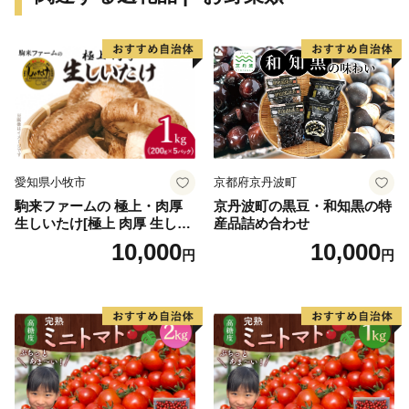
愛知県小牧市
京都府京丹波町
駒来ファームの 極上・肉厚
京丹波町の黒豆・和知黒の特
生しいたけ[極上 肉厚 生しい
産品詰め合わせ
たけ 生シイタケ 生椎茸 安心
10,000
10,000
円
円
安全 国産 採れたて 新鮮 きの
こ 野菜]