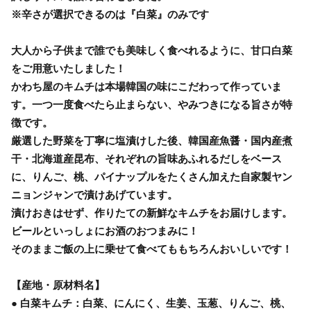
※辛さが選択できるのは『白菜』のみです
大人から子供まで誰でも美味しく食べれるように、甘口白菜
をご用意いたしました！
かわち屋のキムチは本場韓国の味にこだわって作っていま
す。一つ一度食べたら止まらない、やみつきになる旨さが特
徴です。
厳選した野菜を丁寧に塩漬けした後、韓国産魚醤・国内産煮
干・北海道産昆布、それぞれの旨味あふれるだしをベース
に、りんご、桃、パイナップルをたくさん加えた自家製ヤン
ニョンジャンで漬けあげています。
漬けおきはせず、作りたての新鮮なキムチをお届けします。
ビールといっしょにお酒のおつまみに！
そのままご飯の上に乗せて食べてももちろんおいしいです！
【産地・原材料名】
● 白菜キムチ：白菜、にんにく、生姜、玉葱、りんご、桃、