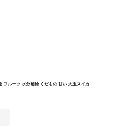
西瓜 果物 フルーツ 水分補給 くだもの 甘い 大玉スイカ