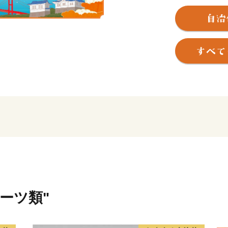
ツノオトシゴ」にも似てお
います。
ルーツ類"