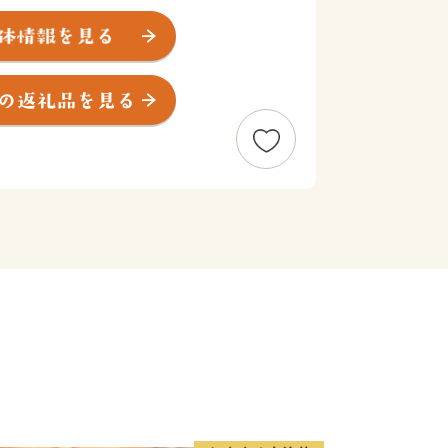
り、北は玄界灘、西は東シナ海を望んで