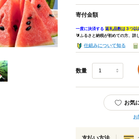
寄付金額
一度に決済する
返礼品数は３つ以
🔰ふるさと納税が初めての方、詳
仕組みについて知る
数量
お気
お
支払い方法