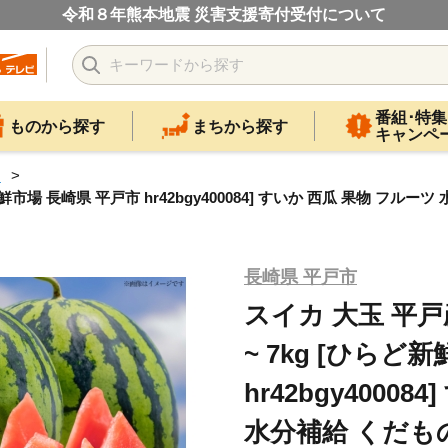
令和８年熊本地震 災害支援寄付受付について
番組･特集
ものから探す
まちから探す
キャンペ
カ
新鮮市場 長崎県 平戸市 hr42bgy400084] すいか 西瓜 果物 フル
長崎県 平戸市
スイカ 大玉 平戸産
~ 7kg [ひらど
hr42bgy4000
水分補給 くだもの