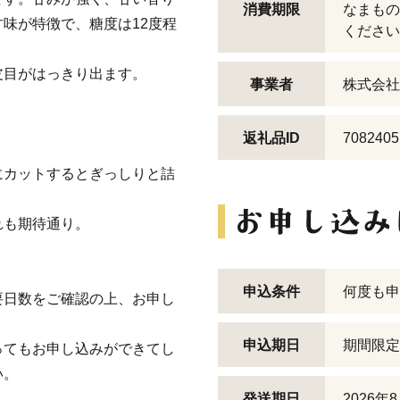
消費期限
なまもの
味が特徴で、糖度は12度程
ください
皮目がはっきり出ます。
事業者
株式会社
返礼品ID
7082405
にカットするとぎっしりと詰
れも期待通り。
申込条件
何度も申
要日数をご確認の上、お申し
申込期日
期間限定
ってもお申し込みができてし
い。
発送期日
2026