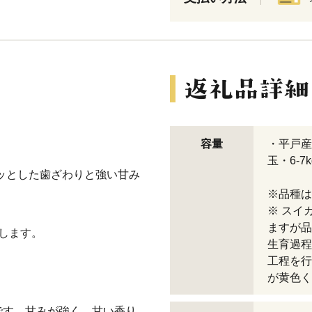
容量
・平戸産
玉・6-7
ッとした歯ざわりと強い甘み
※品種は
※ スイ
ますが品
します。
生育過程
工程を行
が黄色く
です。甘みが強く、甘い香り