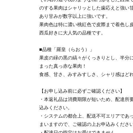
のする果肉はシャリッとした歯応えと強い甘
あり甘みが数字以上に強いです。
果肉色は特に濃い桃紅色で皮際まで着色し
西瓜好きに大人気の品種です。
■品種「羅皇（らおう）」
果皮の緑の黒の縞々がくっきりとし、半分
まった真っ赤な果肉！
食感、甘さ、みすみすしさ、シャリ感はど
【お申し込み前に必ずご確認ください】
・本返礼品は消費期限が短いため、配達所
込みください。
・システムの都合上、配送不可エリアであ
まいますので、ご確認の上お申込みくださ
・配達日の指定はお受けできません。