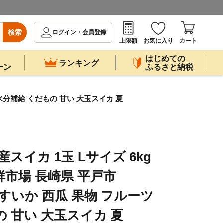
検索
ログイン・会員登録
上限額
お気に入り
カート
はじめての
ランキング
ーン
ふるさと納税
ーツ 水分補給 くだもの 甘い 大玉スイカ 夏
スイカ 1玉 Lサイズ 6kg
新鮮市場 長崎県 平戸市
84] すいか 西瓜 果物 フルーツ
 甘い 大玉スイカ 夏