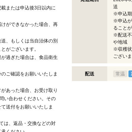
送
載または申込後3日以内に
※申込期
※申込が
届けができなかった場合、再
ることが
※配送不
発送、もしくは当自治体の別
や地域
ことがございます。
※収穫状
ございま
限が過ぎた場合は、食品衛生
身のご確認をお願いいたしま
配送
常温
常があった場合、お受け取り
問い合わせください。その
せて送付をお願いいたしま
ては、返品・交換などの対
了承ください。