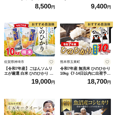
ヒカリ こしひかり お米 白米
(土日祝除く)》コメ 米 無洗米
8,500
9,400
円
円
精米 5キロ おこめ こめ コメ
高レビュー｜人気米 熊本県
真空パック包装 真空包装 長
産米 お米 生活応援米
期保存 単一原料米 鳥取県日
野町産 Elevation
佐賀県神埼市
熊本県玉東町
【令和7年産】ごはんソムリ
令和7年産 無洗米 ひのひかり
エが厳選 白米 ひのひかり 10
10kg《7-14日以内に出荷予定
kg【神埼市産 米 お米 精米 白
(土日祝除く)》コメ 米 無洗米
19,000
18,700
円
円
米 10kg 5kg×2 ひのひかり ブ
令和7年産 高レビュー｜人気
ランド米 食味鑑定士】(H063
米 熊本県産米 お米 生活応援
164)
米