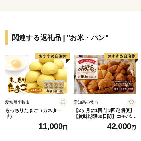
新発田市は新発田市出身の富樫勇樹選手を応援していま
す！
関連する返礼品 | "お米・パン"
愛知県小牧市
愛知県小牧市
もっちりたまご（カスター
【2ヶ月に1回 計3回定期便】
ド）
【賞味期限60日間】コモパ
ン ふるさとクロワッサンセ
11,000
42,000
円
円
ット（計90個）／災害用備蓄
保存食 非常食 防災グッズに
も