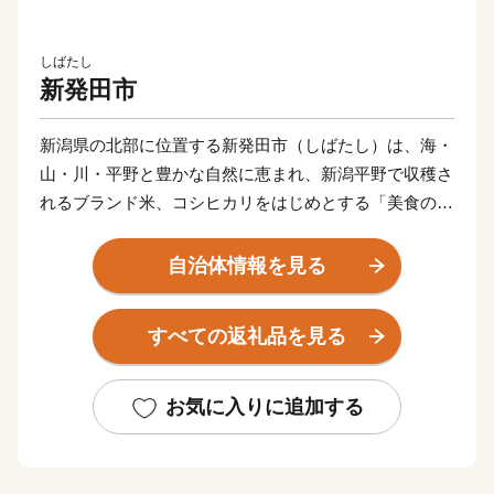
しばたし
新発田市
新潟県の北部に位置する新発田市（しばたし）は、海・
山・川・平野と豊かな自然に恵まれ、新潟平野で収穫さ
れるブランド米、コシヒカリをはじめとする「美食の
都」です。また、全国でも大変珍しい三匹の鯱を配する
三階櫓という新発田のシンボル新発田城のある城下町で
自治体情報を見る
もあります。歴史と文化が漂うまちをお愉しみいただい
た後は、全国でもトップクラスの硫黄成分含有量を誇る
すべての返礼品を見る
名湯『月岡温泉』で、エメラルドグリーンに輝くお湯を
堪能し、四季折々の多彩な食材を使った新発田の自慢の
味を堪能できます。
お気に入りに追加する
観光スポットに立ち寄り、旅館でゆったり、美味しい料
理に舌鼓。そんな贅沢時間がすごせるまち『新発田』で
す。