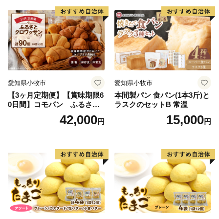
愛知県小牧市
愛知県小牧市
【3ヶ月定期便】【賞味期限6
本間製パン 食パン(1本3斤)と
0日間】コモパン ふるさと
ラスクのセットB 常温
クロワッサンセット（計90
42,000
15,000
円
円
個）／災害用備蓄 保存食 非
常食 防災グッズにも