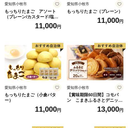
愛知県小牧市
愛知県小牧市
もっちりたまご アソート
もっちりたまご（プレーン）
（プレーン/カスタード/塩バ
11,000
円
ター/小倉バター）
11,000
円
愛知県小牧市
愛知県小牧市
もっちりたまご（小倉バタ
【賞味期限60日間】コモパ
ー）
ン こまきふるさとデニッシ
ュセット（20個入り）／災害
11,000
13,000
円
円
用備蓄 保存食 非常食 防災グ
ッズにも