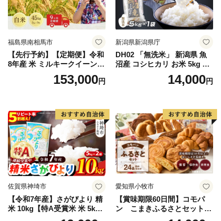
福島県南相馬市
新潟県新潟県庁
【先行予約】【定期便】令和
DH02 「無洗米」 新潟県 魚
8年産 米 ミルキークイーン
沼産 コシヒカリ お米 5kg こ
白米 45kg (5kg×9回) | ミルキ
しひかり 精米 米（お米の美
153,000
14,000
円
円
ークイーン 米5kg 福島 福島
味しい炊き方ガイド付き）
県産 福島産 精米 お米 米 コ
メ 武田ファーム サムランド
福島県 南相馬市 cu006-ae
佐賀県神埼市
愛知県小牧市
【令和7年産】さがびより 精
【賞味期限60日間】コモパ
米 10kg【特A受賞米 米 5kg×
ン こまきふるさとセット
2袋 お米 コメ こめ 国産 美味
（24個入り）／災害用備蓄