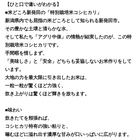
【ひと口で違いがわかる】
■米どころ新発田の「特別栽培米コシヒカリ」
新潟県内でも屈指の米どころとして知られる新発田市。
その豊かな土壌と清らかな水、
そして私たち「アグリ中俵」の情熱が結実したのが、この特
別栽培米コシヒカリです。
手間暇を惜しまず、
「美味しさ」と「安全」どちらも妥協しないお米作りをして
います。
大地の力を最大限に引き出したお米は、
一粒一粒が驚くほど力強く、
炊き上がりは驚くほど輝きを放ちます。
■味わい
炊きたてを頬張れば、
コシヒカリ特有の強い粘りと、
噛むほどに溢れ出す濃厚な甘みが口いっぱいに広がります。