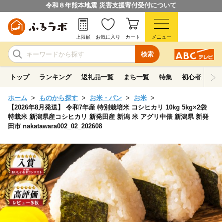
令和８年熊本地震 災害支援寄付受付について
上限額
お気に入り
カート
メニュー
検索
トップ
ランキング
返礼品一覧
まち一覧
特集
初心者ガイド
ホーム
ものから探す
お米・パン
お米
【2026年8月発送】 令和7年産 特別栽培米 コシヒカリ 10kg 5kg×2袋
特栽米 新潟県産コシヒカリ 新発田産 新潟 米 アグリ中俵 新潟県 新発
田市 nakatawara002_02_202608