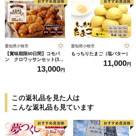
愛知県小牧市
愛知県小牧市
【賞味期限60日間】コモパ
もっちりたまご（塩バター）
ン クロワッサンセット(30
11,000
円
個入り)／災害用備蓄 保存食
13,000
円
非常食 防災グッズにも
この返礼品を見た人は
こんな返礼品も見ています