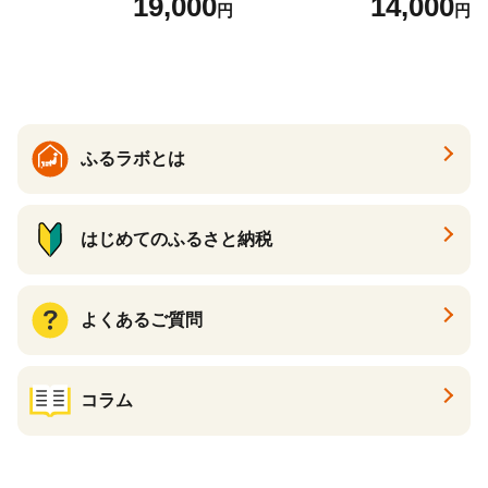
19,000
14,000
円
円
しい ブランド米 人気 ランキ
保存食 非常食 防災グッズに
ング 増田米穀】(H015224)
も
ふるラボとは
はじめてのふるさと納税
よくあるご質問
コラム