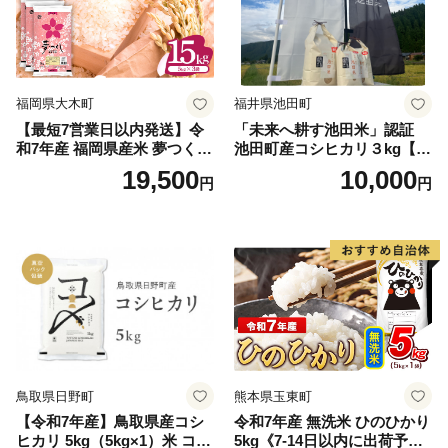
福岡県大木町
福井県池田町
【最短7営業日以内発送】令
「未来へ耕す池田米」認証
和7年産 福岡県産米 夢つくし
池田町産コシヒカリ３kg【お
15kg 精米 ※北海道・沖縄・
1人様につき３セットまで】
19,500
10,000
円
円
離島は配送不可
鳥取県日野町
熊本県玉東町
【令和7年産】鳥取県産コシ
令和7年産 無洗米 ひのひかり
ヒカリ 5kg（5kg×1）米 コシ
5kg《7-14日以内に出荷予定