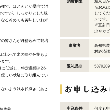
消費期限
精米日か
品種で、ほとんどが県内で消
※お米は
粒ですが、しっかりとした味
してくだ
メです。
くなる冷めても美味しいお米
※直射日
虫やカビ
家の皆さんが丹精込めて栽培
事業者
高知県農
村経済課
米に比べて米の味や色艶もよ
います。
返礼品ID
5879209
1に低減し、特定農薬※2を
も優しい栽培に取り組んでい
さないよう浅水代搔き（あさ
申込条件
何度も申
類農薬