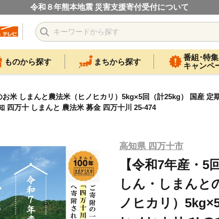
令和８年熊本地震 災害支援寄付受付について
番組･特集
ものから探す
まちから探す
キャンペ
まんと農法米（ヒノヒカリ）5kg×5回（計25kg） 国産 定期便 ヒ
 四万十 しまんと 農法米 募金 四万十川 25-474
高知県 四万十市
【令和7年産・5
しん・しまんと
ノヒカリ）5kg×