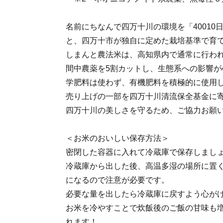
名前にちなんで四万十川の環境を「40010
と、四万十市が独自に定めた栽培基準で育
しまんと農法米は、高知県内で通常に行わ
間中農薬を5割カットし、生態系への影響が
学肥料は使わず、有機肥料を積極的に使用
売り上げの一部を四万十川清流保全基金に
四万十川の美しさを守るため、ご協力お願
＜お米のおいしい保存方法＞
密閉した容器に入れて冷蔵庫で保存しまし
冷蔵庫から出した後、高温多湿の場所に置
になるので注意が必要です。
必要な量を出したら冷蔵庫に戻すよう心が
お米を冷やすことで炊飯後のご飯の甘味も
れます！