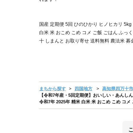
国産 定期便 5回 ひのひかり ヒノヒカリ 5kg 2
白米 米 おこめ こめ コメ ご飯 ごはん ふっ
十 しまんと お取り寄せ 送料無料 農法米 募
まちから探す
四国地方
高知県四万十
【令和7年産・5回定期便】おいしい・あんしん・し
令和7年 2025年 精米 白米 米 おこめ こめ コ