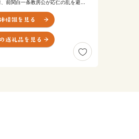
年前、前関白一条教房公が応仁の乱を避け
模したまちづくりを始めたことから、
ています。
はこちら
ity.com
こちら