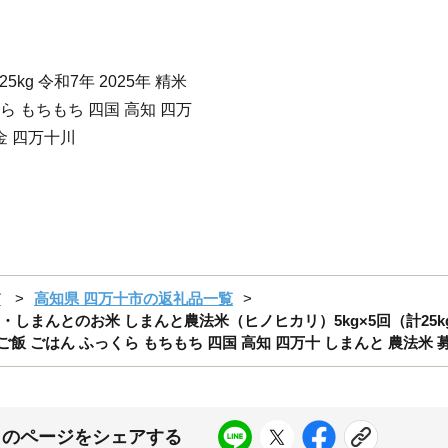
5kg 令和7年 2025年 精米
くら もちもち 四国 高知 四万
金 四万十川
市
高知県 四万十市の返礼品一覧
まんとのお米 しまんと農法米（ヒノヒカリ）5kg×5回（計25kg）
メ ご飯 ごはん ふっくら もちもち 四国 高知 四万十 しまんと 農法米 募金
このページをシェアする