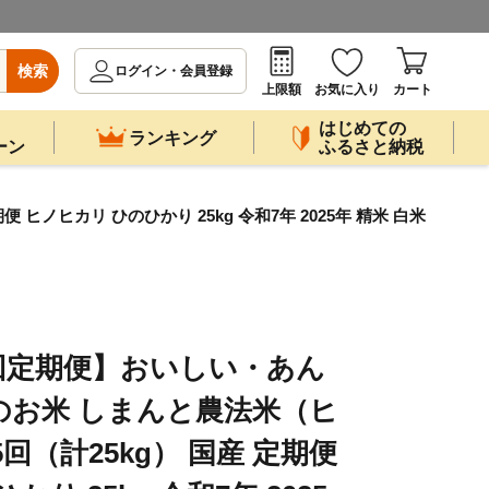
検索
ログイン・会員登録
上限額
お気に入り
カート
はじめての
ランキング
ーン
ふるさと納税
ノヒカリ ひのひかり 25kg 令和7年 2025年 精米 白米
回定期便】おいしい・あん
のお米 しまんと農法米（ヒ
5回（計25kg） 国産 定期便