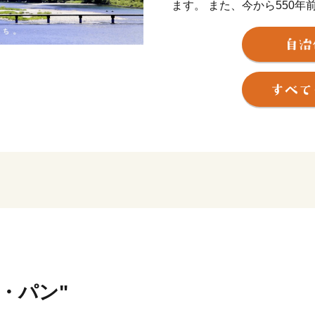
ます。 また、今から550
てこの地に下向し、京都を
「土佐の小京都」と呼ばれ
【お問い合わせはこちら】
・申込・書類・ご入金方法
株式会社 本気モード
電話：0875-24-8056
平日8:30～17:00
Email：shimanto@furusato-c
・返礼品・お届けの時期は
株式会社 本気モード
電話：0875-24-8056
米・パン"
平日8:30～17:00