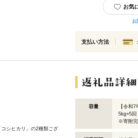
お気
お
支払い方法
容量
【令和7
5kg×5
※寄附完
コシヒカリ」の2種類ござ