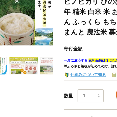
ヒノヒカリ ひのひか
年 精米 白米 米 
ん ふっくら もち
まんと 農法米 募金
寄付金額
一度に決済する
返礼品数は３つ以
🔰ふるさと納税が初めての方、詳
仕組みについて知る
数量