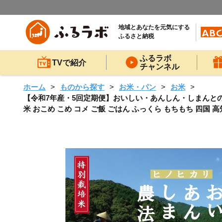
地域とあなたを元気にする
ふるさと納税
ふるラボ
TVで紹介
チャンネル
ホーム
ものから探す
お米・パン
お米
【令和7年産・5回定期便】おいしい・あんしん・しまんとのお米 し
米 おこめ こめ コメ ご飯 ごはん ふっくら もちもち 四国 高知