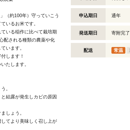
日」（約100年）守っていこう
申込期日
通年
てているお米です。
れている稲作に比べて栽培期
発送期日
寄附完了
心配される種類の農薬や化
しています。
配送
常温
寄付します！
いいたします。
ょう。
くと結露が発生しカビの原因
けましょう。
増してより美味しく召し上が