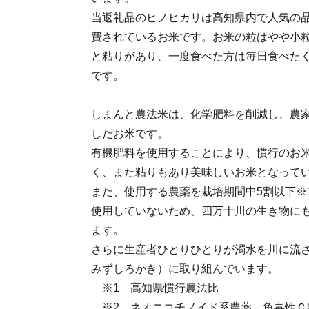
当返礼品のヒノヒカリは高知県内で人気の
費されているお米です。お米の粒はやや小
と粘りがあり、一度食べた方は毎日食べた
です。
しまんと農法米は、化学肥料を削減し、農
したお米です。
有機肥料を使用することにより、慣行のお
く、また粘りもあり美味しいお米となって
また、使用する農薬を栽培期間中5割以下※
使用していないため、四万十川の生き物に
ます。
さらに生産者ひとりひとりが濁水を川に流
みずしろかき）に取り組んでいます。
※1 高知県慣行農法比
※2 ネオニコチノイド系農薬、魚毒性Ｃ