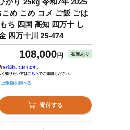
り 25kg 令和7年 2025
おこめ こめ コメ ご飯 ごは
もち 四国 高知 四万十 し
 四万十川 25-474
108,000
在庫あり
円
内
を推奨しております。
しく知りたい方は
こちら
でご確認ください。
上限額を調べる
寄付する