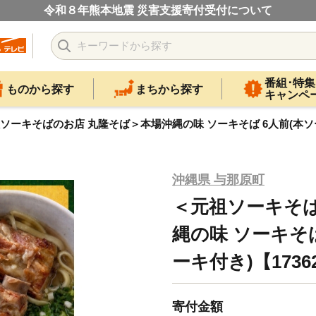
令和８年熊本地震 災害支援寄付受付について
番組･特集
ものから探す
まちから探す
キャンペ
ソーキそばのお店 丸隆そば＞本場沖縄の味 ソーキそば 6人前(本ソー
沖縄県 与那原町
＜元祖ソーキそば
縄の味 ソーキそ
ーキ付き)【1736
寄付金額