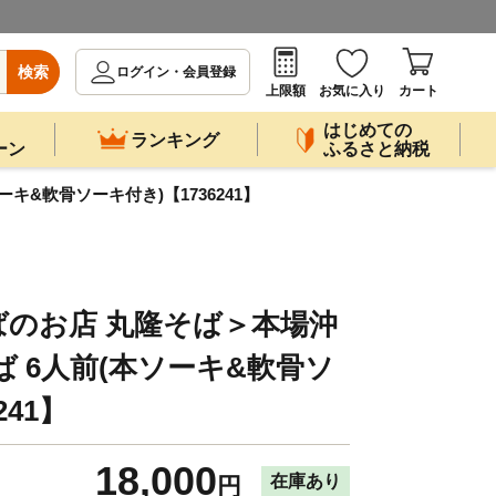
検索
ログイン・会員登録
上限額
お気に入り
カート
はじめての
ランキング
ーン
ふるさと納税
キ&軟骨ソーキ付き)【1736241】
のお店 丸隆そば＞本場沖
ば 6人前(本ソーキ&軟骨ソ
241】
18,000
在庫あり
円