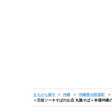
まちから探す
沖縄
沖縄県与那原町
＜元祖ソーキそばのお店 丸隆そば＞本場沖縄の味 