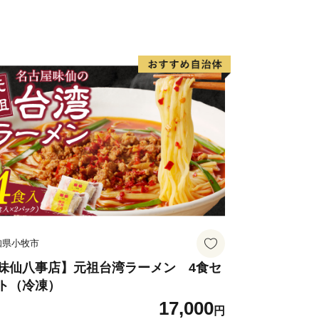
さ」「勝ち清らさ」「敗き清らさ」が示
あいあい」というヨナバルンチュ精神に
町の反映を支えてきました。
わせ先】
日のみ）
知県小牧市
味仙八事店】元祖台湾ラーメン 4食セ
ト（冷凍）
17,000
円