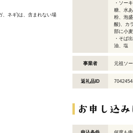
・ソーキ
糖、水あ
ガ、ネギ)は、含まれない場
粉、泡盛
酸)、カ
部に小麦
・そば出
。
油、塩
事業者
元祖ソー
返礼品ID
7042454
申込条件
何度も申