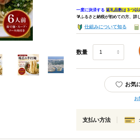
一度に決済する
返礼品数は３つ以
🔰ふるさと納税が初めての方、詳
仕組みについて知る
数量
お気
お
支払い方法