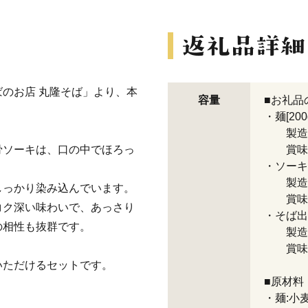
のお店 丸隆そば」より、本
容量
■お礼品
・麺[200
製造地
骨ソーキは、口の中でほろっ
賞味期
・ソーキ
製造地
しっかり染み込んでいます。
賞味期
コク深い味わいで、あっさり
・そば出汁
の相性も抜群です。
製造地
賞味期
いただけるセットです。
■原材料
・麺:小