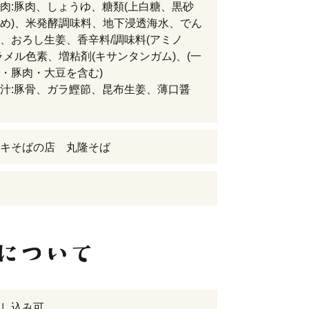
肉:豚肉、しょうゆ、糖類(上白糖、黒砂
め)、米発酵調味料、地下浸透海水、でん
、おろし生姜、香辛料/調味料(アミノ
ラメル色素、増粘剤(キサンタンガム)、(一
・豚肉・大豆を含む)
汁:豚骨、ガラ鰹節、昆布生姜、薄口醤
キそばの店 丸隆そば
し込み可