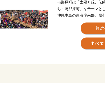
与那原町は「太陽と緑、伝
ち・与那原町」をテーマと
沖縄本島の東海岸南部、県都
り、南東に南城市、西に南
ております。
町の歴史は古く、沖縄最古
はる」や「よなはばま（与
与那原町の伝統でもある「
一つで、最も華やかで力強
豊作祈願の神事として始まっ
引き継がれています。
町を上げて伝統文化の継承
23回ふるさとイベント大賞