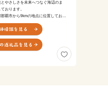
統とやさしさを未来へつなぐ海辺のま
しております。
那覇市から9kmの地点に位置してお
風原町、北に西原町と3市町村に隣接し
の古謡集「おもろさうし」の中に「よな
那覇浜）」の名で登場しております。
与那原大綱曳」は、沖縄三大大綱引きの
いことでも有名です。
たと言われており、現在まで440年間
に取り組んでいることが評価され、第
内閣総理大臣賞を受賞しました。