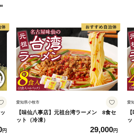
与那原大綱曳の「曳き清ら
"
す「勝っても負けても和気
より、町民の融和を育み、
【ふるさとチョイス問い合
TEL：0570-015-482
受付時間：10時～17時（平
愛知県小牧市
愛
セッ
【味仙八事店】元祖台湾ラーメン 8食セ
【
ット（冷凍）
ッ
0
29,000
円
円