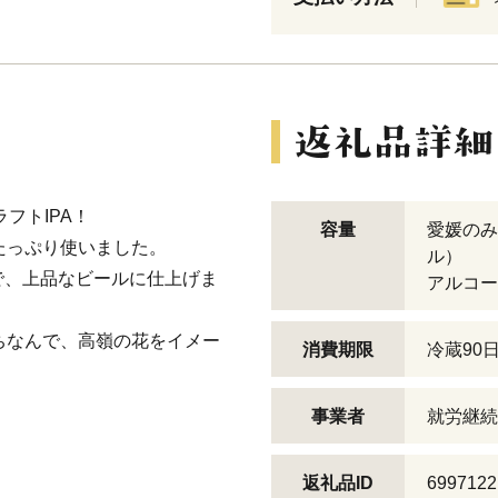
フトIPA！
容量
愛媛のみか
たっぷり使いました。
ル）
で、上品なビールに仕上げま
アルコー
ちなんで、高嶺の花をイメー
消費期限
冷蔵90
事業者
就労継続
返礼品ID
6997122