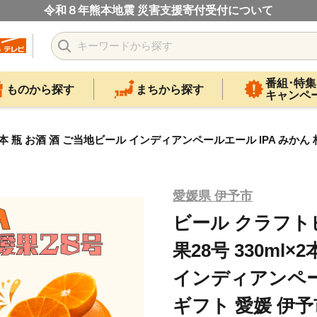
令和８年熊本地震 災害支援寄付受付について
番組･特集
ものから探す
まちから探す
キャンペ
2本 瓶 お酒 酒 ご当地ビール インディアンペールエール IPA みかん 
愛媛県 伊予市
ビール クラフトビ
果28号 330ml
インディアンペール
ギフト 愛媛 伊予