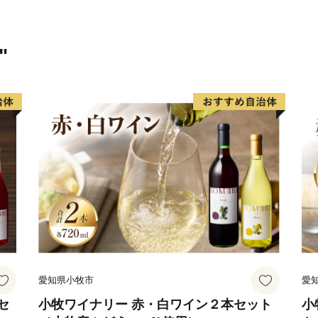
す。農林業が盛んで栗を中
す。特に栗の産地としては
献上され、大変称賛された
"
の中で、厳しい基準をクリ
栗の一つに数えられていま
の中、手作りの工芸品や加
む「クラフト」のまちです
伊予市の西部の海岸線沿い
が立ち止まる町」として、
づくりに取り組んできまし
漁港で水揚げされるハモが
オ、イワシなどの様々な魚
恋人の聖地として知られる
愛知県小牧市
愛
して知られ、度々テレビで
あり、夏を中心として多く
セ
小牧ワイナリー 赤・白ワイン２本セット
小