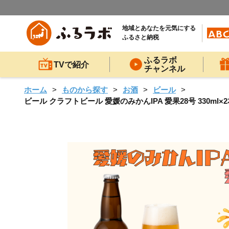
地域とあなたを元気にする
ふるさと納税
ふるラボ
TVで紹介
チャンネル
ホーム
ものから探す
お酒
ビール
ビール クラフトビール 愛媛のみかんIPA 愛果28号 330ml×