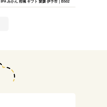
PA みかん 柑橘 ギフト 愛媛 伊予市｜B502