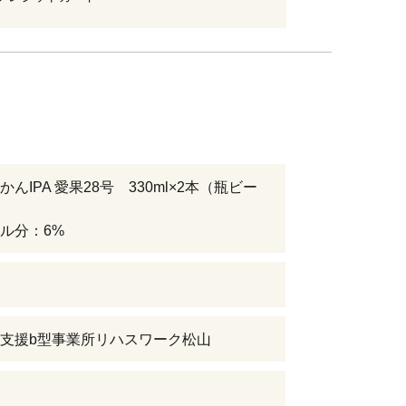
んIPA 愛果28号 330ml×2本（瓶ビー
ル分：6%
日
支援b型事業所リハスワーク松山