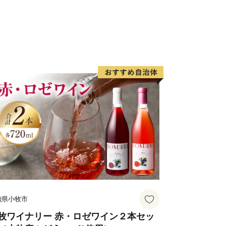
心として様々な作物が栽培されていま
有名で、かつては三代将軍徳川家光公に
ことが記録に残っています。中山町の栗
アしたものが中山栗と呼ばれ、日本三大
す。また、山里の静かで集中できる環境
工食品が製造されており、職人たちが住
。
を中心に広がる双海町は、「しずむ夕日
伊予灘に沈む美しい夕日を活かしたまち
た。水産業が盛んな地域で、中でも下灘
有名です。他にタイ、サワラ、マナガツ
介類が水揚げされています。双海町には
双海シーサイド公園、海に最も近い駅と
知県小牧市
紹介される有名観光地となった下灘駅が
の方でにぎわっています。
牧ワイナリー 赤・ロゼワイン２本セッ