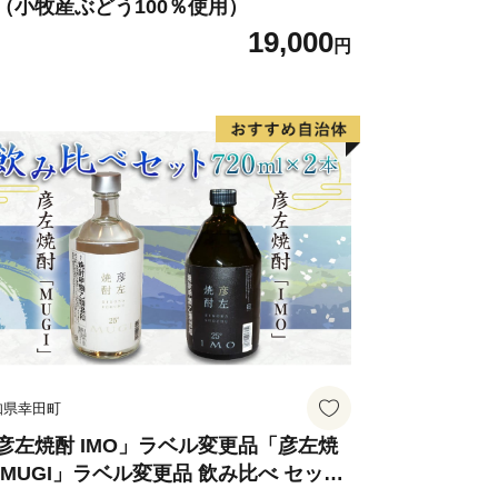
（小牧産ぶどう100％使用）
19,000
和する伊予市にぜひ一度お越しくださ
円
知県幸田町
彦左焼酎 IMO」ラベル変更品「彦左焼
 MUGI」ラベル変更品 飲み比べ セット