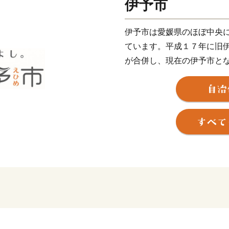
伊予市
伊予市は愛媛県のほぼ中央
ています。平成１７年に旧
が合併し、現在の伊予市と
近く、松山空港から車で２
ちです。
伊予市の中心地郡中（ぐん
鰹節企業の工場や、小さな
す。８月に開催される伊予
の規模の花火大会が行われ
し離れた山沿いでは、稲作
ん、キウイフルーツやびわ
伊予市の南部にあたる中山