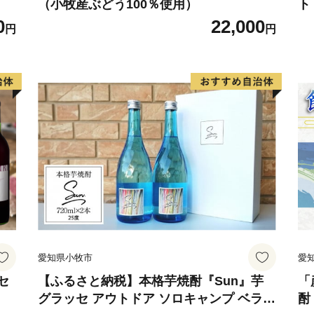
（小牧産ぶどう100％使用）
ト
0
22,000
三者三様の風土、文化が融
円
円
い。
愛知県小牧市
愛
セ
【ふるさと納税】本格芋焼酎『Sun』芋
「
グラッセ アウトドア ソロキャンプ ベラン
酎