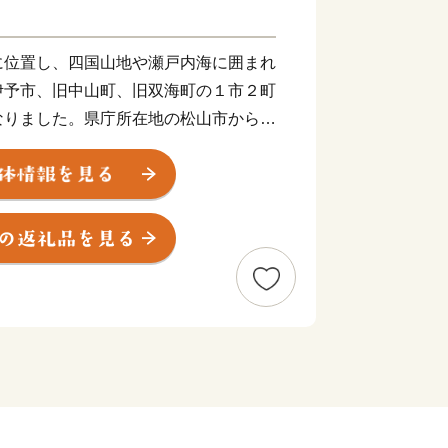
に位置し、四国山地や瀬戸内海に囲まれ
伊予市、旧中山町、旧双海町の１市２町
なりました。県庁所在地の松山市からも
５分ほど。アクセスも良く住みやすいま
ちゅう）は商人の町として栄え、大手の
乾物商店までそろう出汁文化のまちで
彩（いよさい）まつりでは県下でも有数
、多くの人でにぎわいます。郡中から少
や果樹栽培が盛んです。柑橘はもちろ
の産地として知られています。
町はのどかな里山の恵み豊かなまちで