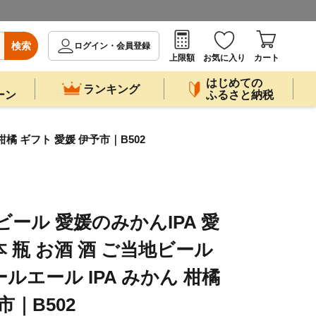
検索
ログイン・会員登録
上限額
お気に入り
カート
はじめての
ランキング
ーン
ふるさと納税
柑橘 ギフト 愛媛 伊予市｜B502
ール 愛媛のみかんIPA 愛
×2本 瓶 お酒 酒 ご当地ビール
エール IPA みかん 柑橘
市｜B502