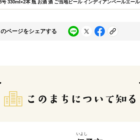
号 330ml×2本 瓶 お酒 酒 ご当地ビール インディアンペールエール I
このページをシェアする
いよし