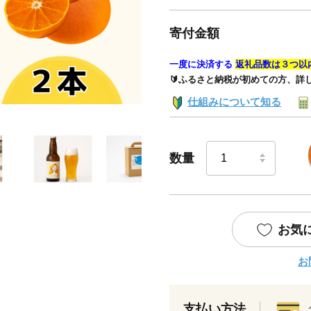
寄付金額
一度に決済する
返礼品数は３つ以
🔰ふるさと納税が初めての方、詳
仕組みについて知る
数量
お気
お
支払い方法