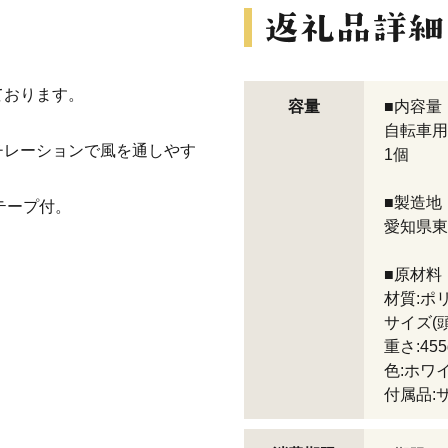
ております。
容量
■内容量
自転車用
チレーションで風を通しやす
1個
■製造地
テープ付。
愛知県東
■原材料
材質:ポ
サイズ(頭
重さ:455
色:ホワ
付属品: