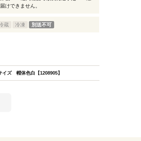
届けできません。
冷蔵
冷凍
別送不可
イズ 帽体色白【1208905】