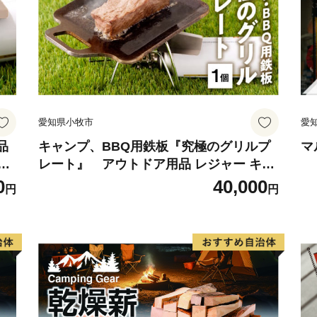
愛知県小牧市
愛
品
キャンプ、BBQ用鉄板『究極のグリルプ
マ
五
レート』 アウトドア用品 レジャー キャ
ンプ バーベキュー BBQ 鉄板
0
40,000
円
円