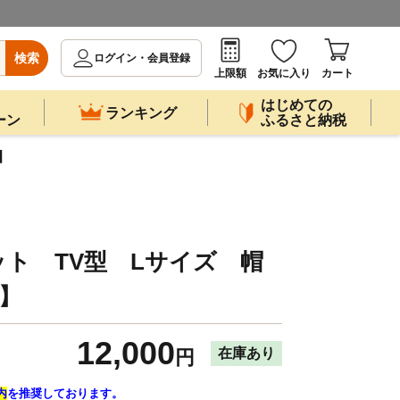
検索
ログイン・会員登録
上限額
お気に入り
カート
はじめての
ランキング
ーン
ふるさと納税
】
ト TV型 Lサイズ 帽
5】
12,000
在庫あり
円
内
を推奨しております。