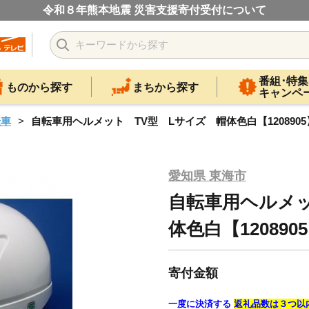
令和８年熊本地震 災害支援寄付受付について
番組･特集
ものから探す
まちから探す
キャンペ
転車
自転車用ヘルメット TV型 Lサイズ 帽体色白【1208905
愛知県 東海市
自転車用ヘルメッ
体色白【120890
寄付金額
一度に決済する
返礼品数は３つ以