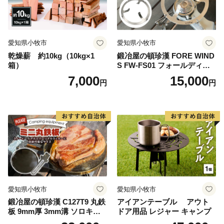
愛知県小牧市
愛知県小牧市
乾燥薪 約10kg（10kg×1
鍛冶屋の頓珍漢 FORE WIND
箱）
S FW-FS01 フォールディン
グ キャンプストーブ専用 五
7,000
15,000
円
円
徳リング
愛知県小牧市
愛知県小牧市
鍛冶屋の頓珍漢 C127T9 丸鉄
アイアンテーブル アウト
板 9mm厚 3mm溝 ソロキャ
ドア用品 レジャー キャンプ
ンプ用 専用ハンドル付き ス