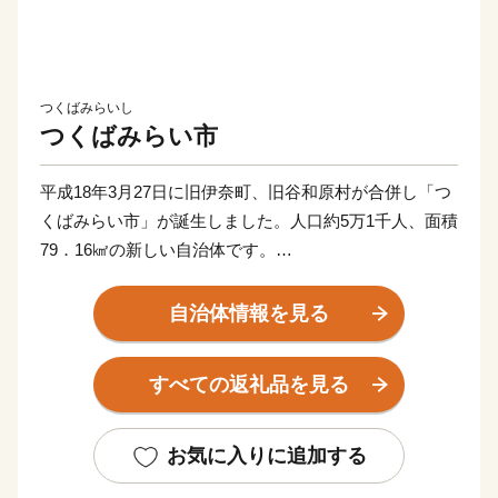
つくばみらいし
つくばみらい市
平成18年3月27日に旧伊奈町、旧谷和原村が合併し「つ
くばみらい市」が誕生しました。人口約5万1千人、面積
79．16㎢の新しい自治体です。
当市は茨城県の南西部、東京都心から約40㎞圏に位置
し、鬼怒川、小貝川の2大河川が流れています。小貝川
自治体情報を見る
沿いには、広大な水田地帯が広がり、丘陵部は、畑地、
4つのゴルフ場、住宅地が形成され首都圏近郊都市に位
すべての返礼品を見る
置付けされています。
道路網は、北部に国道354号線、西側に国道294号線、
お気に入りに追加する
中央部を常磐自動車道が走り、国道294号線と交差し谷