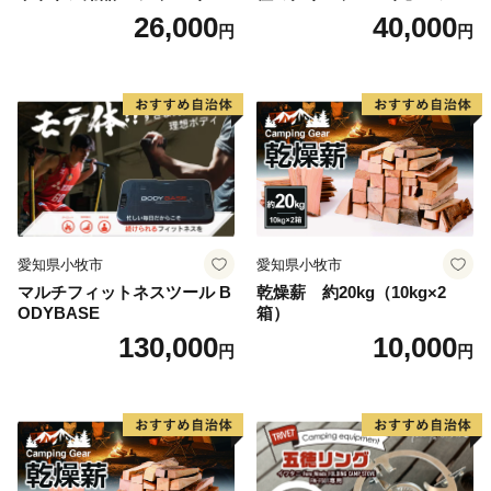
ンプ バーベキュー BBQ 五徳
トドア用品 レジャー キャン
26,000
40,000
円
円
プ バーベキュー BBQ 鉄板
愛知県小牧市
愛知県小牧市
マルチフィットネスツール B
乾燥薪 約20kg（10kg×2
ODYBASE
箱）
130,000
10,000
円
円