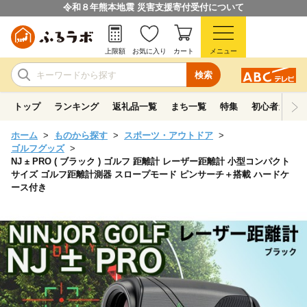
令和８年熊本地震 災害支援寄付受付について
上限額
お気に入り
カート
メニュー
検索
トップ
ランキング
返礼品一覧
まち一覧
特集
初心者ガイド
ホーム
ものから探す
スポーツ・アウトドア
ゴルフグッズ
NJ ± PRO ( ブラック ) ゴルフ 距離計 レーザー距離計 小型コンパクト
サイズ ゴルフ距離計測器 スロープモード ピンサーチ＋搭載 ハードケ
ース付き