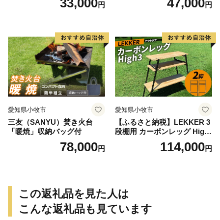
33,000
47,000
円
円
ノーピーク アルミパーソナ
ルクッカーサイズ
愛知県小牧市
愛知県小牧市
三友（SANYU）焚き火台
【ふるさと納税】LEKKER 3
「暖焼」収納バッグ付
段棚用 カーボンレッグ High
3 2脚 キャンプ アウトドア ソ
78,000
114,000
円
円
ロキャン カーボン アウトド
ア用品 レジャー 軽量 丈夫 持
ち運び 野外 キャンプギア テ
ーブル板用 絆ウェルド 愛知
県 小牧市 送料無料
この返礼品を見た人は
こんな返礼品も見ています