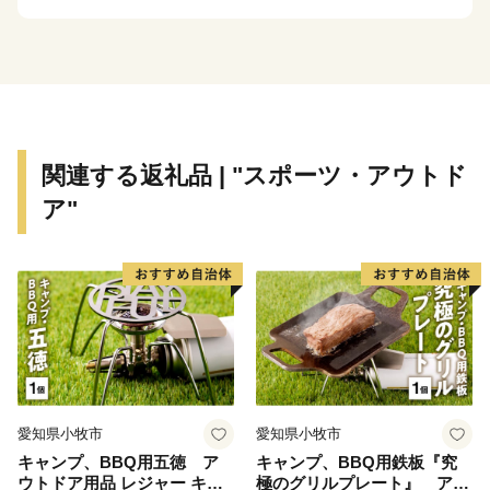
和原ICがあり交通の利便がはかられています。
鉄道網では、関東鉄道常総線や首都圏新都市高速鉄道
「つくばエクスプレス」が走り、みらい平駅から東京秋
葉原まで最速で40分、つくばまでは12分で結ばれまし
た。
みらい平駅周辺では県主体の優良な住宅地開発が進みマ
関連する返礼品 | "スポーツ・アウトド
ンションやショッピングセンターなどが整備され、新し
ア"
いまちづくり進んでいます。
また、市内には首都圏内で唯一、時代劇のロケが出来る
施設である「ワープステーション江戸」をはじめ、関東
三大不動尊である「板橋不動尊」や茨城百景に名を連ね
る「福岡堰の桜並木」、さらに間宮海峡を発見した偉大
な探検家・測量家である「間宮林蔵」の生家や記念館な
ど、多くの観光名所があります。
愛知県小牧市
愛知県小牧市
キャンプ、BBQ用五徳 ア
キャンプ、BBQ用鉄板『究
ぜひ魅力あふれる当市まで実際に足をお運びください。
ウトドア用品 レジャー キャ
極のグリルプレート』 アウ