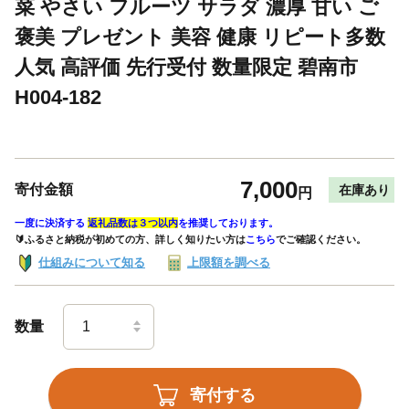
菜 やさい フルーツ サラダ 濃厚 甘い ご
褒美 プレゼント 美容 健康 リピート多数
人気 高評価 先行受付 数量限定 碧南市
H004-182
7,000
寄付金額
在庫あり
円
一度に決済する
返礼品数は３つ以内
を推奨しております。
🔰ふるさと納税が初めての方、詳しく知りたい方は
こちら
でご確認ください。
仕組みについて知る
上限額を調べる
数量
寄付する