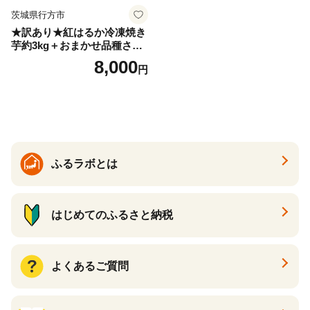
茨城県行方市
★訳あり★紅はるか冷凍焼き
芋約3kg＋おまかせ品種さつ
まいも 合計約3.2kg｜さつ
8,000
円
まいも サツマイモ さつま芋
焼き芋 やきいも 冷凍 冷凍焼
き芋 訳あり 訳アリ 紅はるか
茨城県 行方市(EY-25)
ふるラボとは
はじめてのふるさと納税
よくあるご質問