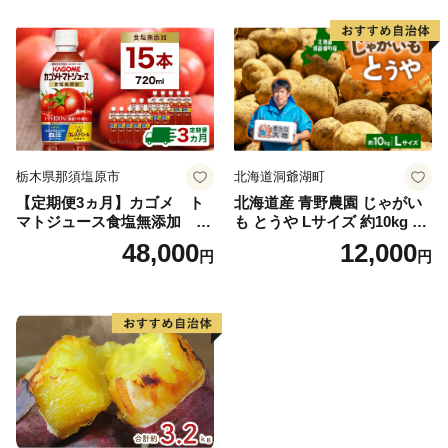
栃木県那須塩原市
北海道洞爺湖町
【定期便3ヵ月】カゴメ ト
北海道産 青野農園 じゃがい
マトジュース食塩無添加 72
も とうや Lサイズ 約10kg 20
0ml PET×15本 1ケース 毎月
26年10月初旬～12月下旬頃お
48,000
12,000
円
円
届く 3ヵ月 3回コース ns001-
届け 先行予約 北海道 ジャガ
005 【 KAGOME 野菜ジュー
イモ トウヤ 馬鈴薯 ポテト 芋
ス 】
いも イモ 黄色 旬 野菜 農作
物 産地直送 お取り寄せ 国産