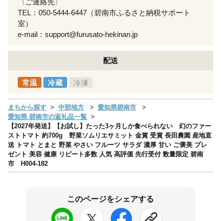
〈ご連絡先〉
TEL：050-5444-6447（碧南市ふるさと納税サポート
室）
e-mail：support@furusato-hekinan.jp
配送
常温
冷蔵
冷凍
まちから探す
中部地方
愛知県碧南市
愛知県 碧南市の返礼品一覧
【2027年発送】【お試し】たった3ヶ月しか食べられない 幻のファー
ストトマト 約700g 野菜ソムリエサミット 金賞 受賞 長田農園 産地直
送 トマト とまと 野菜 やさい フルーツ サラダ 濃厚 甘い ご褒美 プレ
ゼント 美容 健康 リピート多数 人気 高評価 先行受付 数量限定 碧南
市 H004-182
このページをシェアする