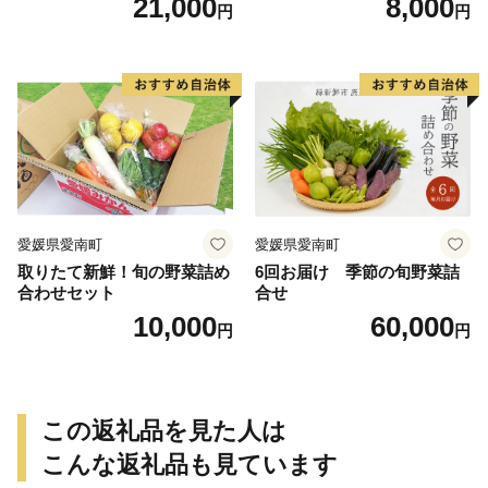
21,000
8,000
円
円
kg サイズ混合 サツマイモ 焼
芋 やきいも スイートポテト
き芋 干し芋 丸干し 冷凍焼き
おやつ 高糖度 料理 国産 愛媛
芋 冷やし焼き芋 やきいも 蜜
県 愛南町 青果市場
芋 ほしいも スイートポテト
いも天 サイズミックス 甘い
ねっとり 生芋 新芋 あんのう
いも 甘藷 べにはるか スイー
ツ 国産 糖度 産地直送 農家直
送 数量限定 21000円 愛媛 愛
南 ミッチーのおみかん畑
愛媛県愛南町
愛媛県愛南町
取りたて新鮮！旬の野菜詰め
6回お届け 季節の旬野菜詰
合わせセット
合せ
10,000
60,000
円
円
この返礼品を見た人は
こんな返礼品も見ています