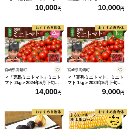
たけ 生シイタケ 生椎茸 安心
10,000
10,000
円
円
安全 国産 採れたて 新鮮 きの
こ 野菜]
宮崎県高鍋町
宮崎県高鍋町
＜「完熟ミニトマト」ミニト
＜「完熟ミニトマト」ミニト
マト 2kg＞2024年5月下旬迄
マト 1kg＞2024年5月下旬迄
に順次出荷 野菜ソムリエサ
に順次出荷 野菜ソムリエサ
14,000
9,000
円
円
ミット アルル・リリカ共に
ミット アルル・リリカ共に
銀賞受賞！！(2023年11月開
銀賞受賞！！(2023年11月開
催)1回食べてみらんね？宮崎
催)1回食べてみらんね？宮崎
県 高鍋町産 産地直送 有機肥
県 高鍋町産 産地直送 有機肥
料使用 高糖度 西森農園
料使用 高糖度 西森農園