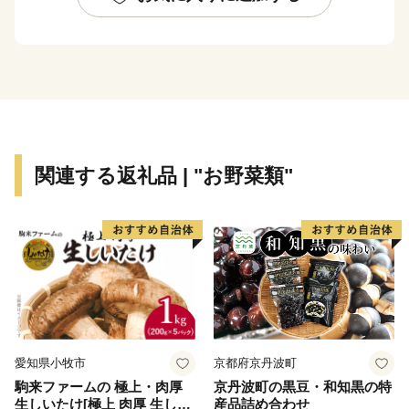
関連する返礼品 | "お野菜類"
愛知県小牧市
京都府京丹波町
駒来ファームの 極上・肉厚
京丹波町の黒豆・和知黒の特
生しいたけ[極上 肉厚 生しい
産品詰め合わせ