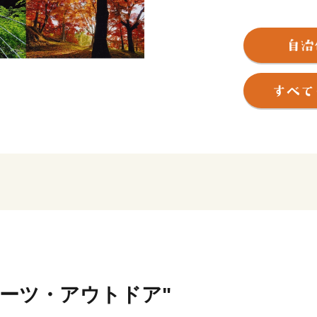
《まちの交通・文化・経済
た 山崎町》
《特に古くから歴史・文化
《平安時代には京都石清水
賀町》
《冬には市内でも特に積雪
千種町》
のそれぞれに独自の特色あ
【 「発酵のふるさと」 
宍粟が「日本酒発祥の地」
日本酒最古の記述がある「
も、豊かな自然や清流に育
ポーツ・アウトドア"
酒文化を発展させています