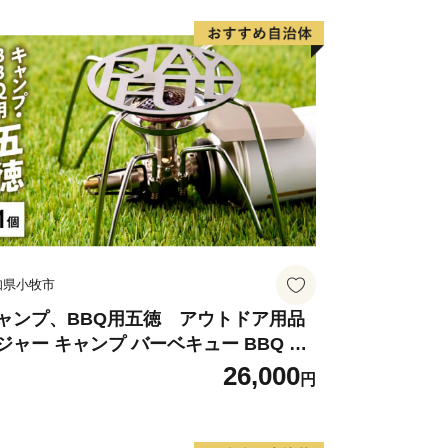
はの「自然資源」 】
て千年も前より引用されてきたといわれ
々から生みだされる名水は古くから宍粟
た。山の恵みである名水、澄んだ空気に
のみならず、宍粟の豊かな食を支え、宍
ます。
統と文化 】
年間作られていた地酒「三笑」の復活
知県小牧市
の復活、また女性蔵人による日本酒バー
文化や伝統が新たな世代に受け継がれ、
ャンプ、BBQ用五徳 アウトドア用品
ジャー キャンプ バーベキュー BBQ 五
続けています。
26,000
円
いて特色ある文化もお伝えしたいところ
を伝えきることは難しく、