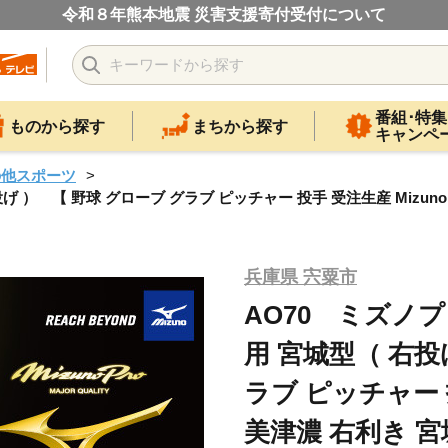
令和８年熊本地震 災害支援寄付受付について
番組･特集
ものから探す
まちから探す
キャンペ
の他スポーツ
 ） 【 野球 グローブ グラブ ピッチャー 投手 受注生産 Mizuno 
兵庫県 宍粟市
AO70 ミズノプ
用 宮城型（ 右投
ラブ ピッチャー 投
美津濃 右利き 宮