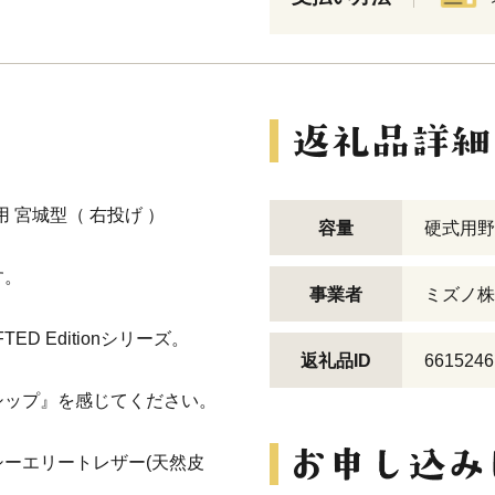
用 宮城型（ 右投げ ）
容量
硬式用野
す。
事業者
ミズノ株
D Editionシリーズ。
返礼品ID
6615246
シップ』を感じてください。
ーエリートレザー(天然皮