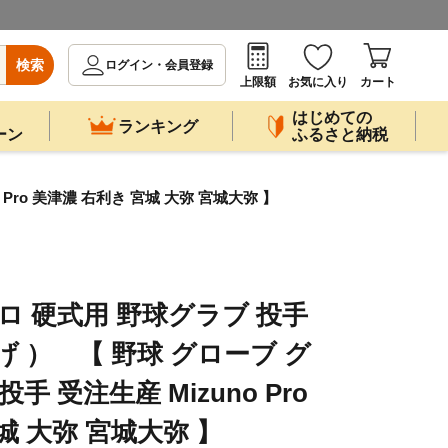
検索
ログイン・会員登録
上限額
お気に入り
カート
はじめての
ランキング
ーン
ふるさと納税
Pro 美津濃 右利き 宮城 大弥 宮城大弥 】
ロ 硬式用 野球グラブ 投手
げ ） 【 野球 グローブ グ
手 受注生産 Mizuno Pro
城 大弥 宮城大弥 】