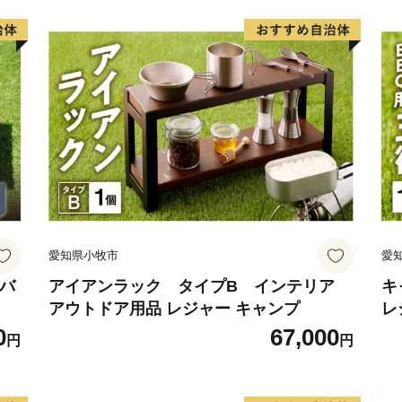
【 森と生きるまちならで
従来の人々のオアシスとし
る「千年水」など豊かな山
の発酵文化を支えてきまし
より育てられた米は日本酒
粟独自の味を生み出してい
【 「人」が守り伝える伝
江戸時代後期から約１５０
愛知県小牧市
愛
や、伝統ある播州山崎藍染
の開業など、宍粟に息づく
納バ
アイアンラック タイプB インテリア
キ
アウトドア用品 レジャー キャンプ
レ
今のかたちとなって発展し
徳
0
67,000
円
円
宍粟市の４町それぞれにつ
ですが、たくさんある魅力