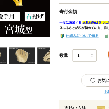
寄付金額
一度に決済する
返礼品数は３つ以
🔰ふるさと納税が初めての方、詳
仕組みについて知る
数量
お気
お
支払い方法