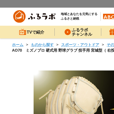
地域とあなたを元気にする
ふるさと納税
ふるラボ
TVで紹介
チャンネル
ホーム
ものから探す
スポーツ・アウトドア
そ
AO70 ミズノプロ 硬式用 野球グラブ 投手用 宮城型（ 右投げ