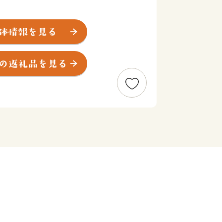
の中心として重要な役割を果たしてき
遺産を数多く有する 一宮町》
八幡宮の荘園として組み入れられた 波
が多く、和鉄の郷として繁栄してきた
る４町からなるまちです。
宍粟 】
といわれるのは、現存する風土記の中で
播磨国風土記」の一説によります。現在
まれ受け継がれる職人の技が宍粟の日本
。