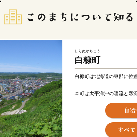
しらぬかちょう
白糠町
白糠町は北海道の東部に位置
本町は太平洋沖の暖流と寒
じて様々な海産物が獲れる
こ、鮭、つぶ貝は築地市場
す。
恵まれた漁場にある本町は
が、山に目を向けると、ま