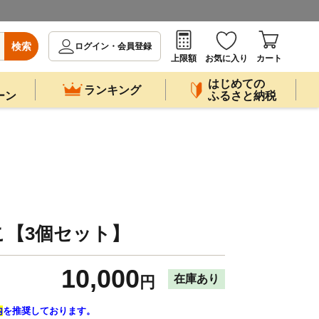
検索
ログイン・会員登録
上限額
お気に入り
カート
はじめての
ランキング
ーン
ふるさと納税
こ【3個セット】
10,000
在庫あり
円
内
を推奨しております。