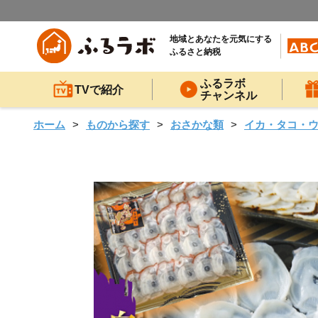
地域とあなたを元気にする
ふるさと納税
ふるラボ
TVで紹介
チャンネル
ホーム
ものから探す
おさかな類
イカ・タコ・