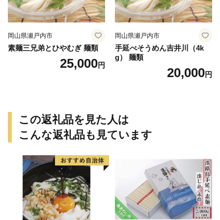
岡山県瀬戸内市
岡山県瀬戸内市
素麺三兄弟とひやむぎ 麺類
手延べそうめん吉井川（4k
g） 麺類
25,000
円
20,000
円
この返礼品を見た人は
こんな返礼品も見ています