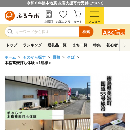
令和８年熊本地震 災害支援寄付受付について
上限額
お気に入り
カート
メニュー
検索
トップ
ランキング
返礼品一覧
まち一覧
特集
初心者ガイド
ホーム
ものから探す
麺類
そば
本格蕎麦打ち体験＜1組様＞