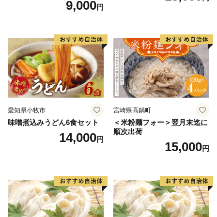
9,000
円
愛知県小牧市
宮崎県高鍋町
味噌煮込みうどん6食セット
＜米粉麺フォー＞翌月末迄に
順次出荷
14,000
円
15,000
円