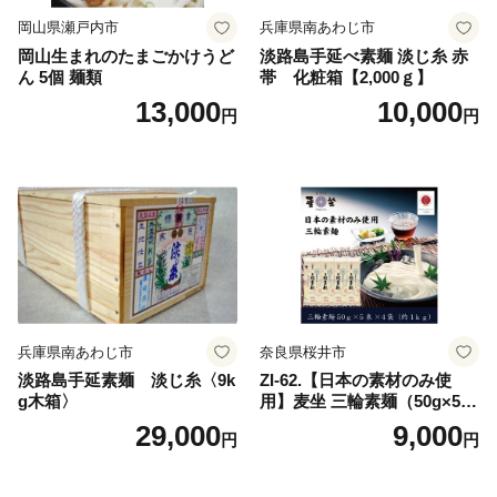
岡山県瀬戸内市
兵庫県南あわじ市
岡山生まれのたまごかけうど
淡路島手延べ素麺 淡じ糸 赤
ん 5個 麺類
帯 化粧箱【2,000ｇ】
13,000
10,000
円
円
兵庫県南あわじ市
奈良県桜井市
淡路島手延素麺 淡じ糸〈9k
ZI-62.【日本の素材のみ使
g木箱〉
用】麦坐 三輪素麺（50g×5束
×4袋）
29,000
9,000
円
円