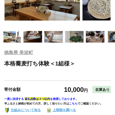
徳島県 美波町
本格蕎麦打ち体験＜1組様＞
10,000
寄付金額
在庫あり
円
一度に決済する
返礼品数は３つ以内
を推奨しております。
🔰ふるさと納税が初めての方、詳しく知りたい方は
こちら
でご確認ください。
仕組みについて知る
上限額を調べる