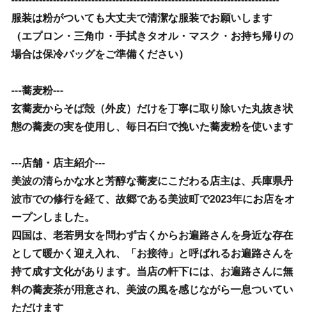
服装は粉がついても大丈夫で清潔な服装でお願いします
（エプロン・三角巾・手拭きタオル・マスク・お持ち帰りの
場合は保冷バッグをご準備ください）
---蕎麦粉---
玄蕎麦からそば殻（外皮）だけを丁寧に取り除いた丸抜き状
態の蕎麦の実を使用し、毎日石臼で挽いた蕎麦粉を使います
---店舗・店主紹介---
美波の清らかな水と芳醇な蕎麦にこだわる店主は、兵庫県丹
波市での修行を経て、故郷である美波町で2023年にお店をオ
ープンしました。
四国は、老若男女を問わず古くからお遍路さんを身近な存在
として暖かく迎え入れ、「お接待」と呼ばれるお遍路さんを
持て成す文化があります。当店の軒下には、お遍路さんに無
料の蕎麦茶が用意され、美波の風を感じながら一息ついてい
ただけます