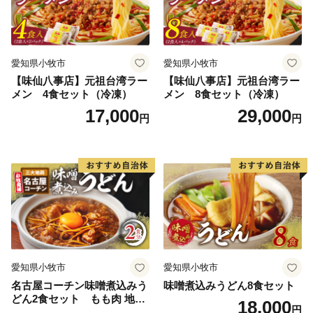
愛知県小牧市
愛知県小牧市
【味仙八事店】元祖台湾ラー
【味仙八事店】元祖台湾ラー
メン 4食セット（冷凍）
メン 8食セット（冷凍）
17,000
29,000
円
円
愛知県小牧市
愛知県小牧市
名古屋コーチン味噌煮込みう
味噌煮込みうどん8食セット
どん2食セット もも肉 地鶏
18,000
円
味噌うどん