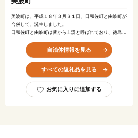
美波町
美波町は、平成１８年３月３１日、日和佐町と由岐町が
合併して、誕生しました。
日和佐町と由岐町は昔から上灘と呼ばれており、徳島県
の南東部に位置しています。
北は阿南市、那賀町、西は牟岐町、海陽町に接し、南東
自治体情報を見る
は太平洋に望み、暖かい黒潮の良好な漁場を有していま
す。
すべての返礼品を見る
海岸部は、海亀が産卵をする砂浜、陸けい島、離島、海
食崖、海食窪、海食洞、多様な岩礁など、非常に変化に
富んだ海岸線となっており、多くは「室戸阿南海岸国定
お気に入りに追加する
公園」に指定され、風光明媚なリアス式海岸となってい
ます。
産業は古くから漁業が中心であり、漁具・漁法が発達
し、延縄や定置網、和船の建造などが工夫されてきまし
た。