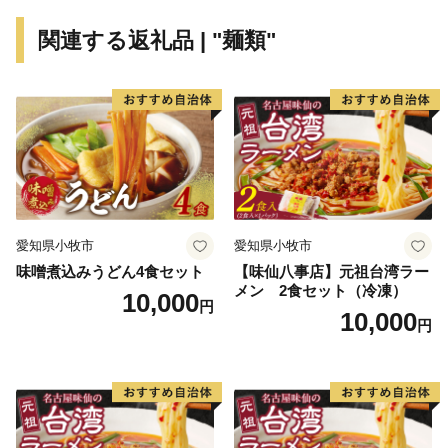
総面積は140.74ｋm2、人口は、7,092人（平成27年国勢
関連する返礼品 | "麺類"
調査）です。
太平洋気候区域にあり、年間の降雨量は約3,000ミリと
いう日本の最多雨地域です。
沿岸では平均気温が約16度になり、真冬でも海水温が
10度以下に下がることはなく、冬でも暖かな気候です。
海岸部や離島には亜熱帯植物が分布しています。
愛知県小牧市
愛知県小牧市
味噌煮込みうどん4食セット
【味仙八事店】元祖台湾ラー
メン 2食セット（冷凍）
10,000
円
10,000
円