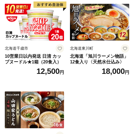
北海道千歳市
北海道東川町
10営業日以内発送 日清 カッ
北海道「旭川ラーメン物語」
プヌードル★1箱（20食入）
12食入り〈天然水仕込み〉
12,500
18,000
円
円