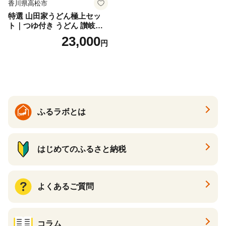
香川県高松市
特選 山田家うどん極上セッ
ト｜つゆ付き うどん 讃岐う
どん さぬきうどん 生麵 うど
23,000
円
んセット カレーうどん 生う
どん 食べ比べ 麺 麺類 ギフト
香川 香川県 高松
ふるラボとは
はじめてのふるさと納税
よくあるご質問
コラム