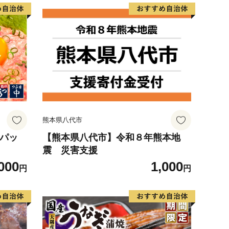
熊本県八代市
6パッ
【熊本県八代市】令和８年熊本地
震 災害支援
000
1,000
円
円