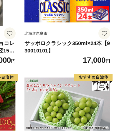
北海道恵庭市
チョコレ
サッポロクラシック350ml×24本【9
15c
30010101】
ーず,
000
17,000
円
円
）