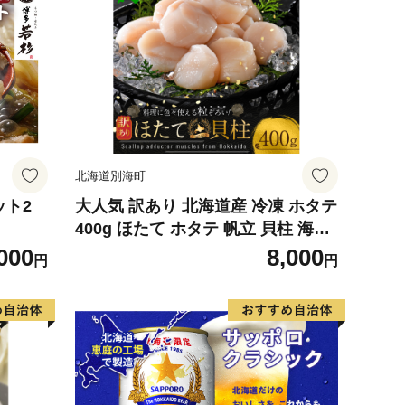
北海道別海町
ット2
大人気 訳あり 北海道産 冷凍 ホタテ
400g ほたて ホタテ 帆立 貝柱 海鮮
魚介類 刺身 大粒 天然 海鮮 ランキ
000
8,000
円
円
ング 大人気 人気 おすすめ 訳あり
）