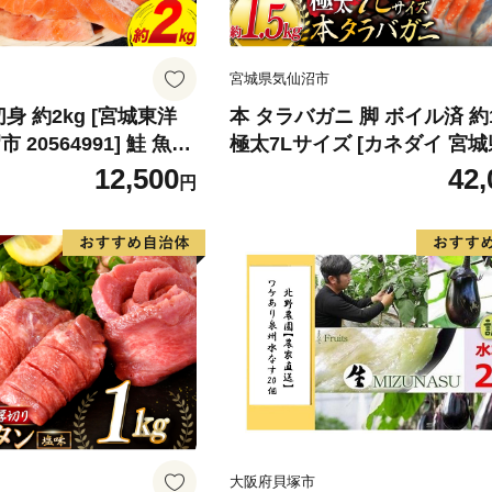
宮城県気仙沼市
身 約2kg [宮城東洋
本 タラバガニ 脚 ボイル済 約1
20564991] 鮭 魚介
極太7Lサイズ [カネダイ 宮城
リ 規格外 不揃い さけ
仙沼市 20564326] カニ かに
12,500
42,
円
シャケ 切り身 冷凍 家
ばがに たらば蟹 タラバ蟹 た
弁当 支援 サーモン 銀
ラバ ボイル
わけあり
大阪府貝塚市