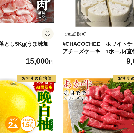
北海道別海町
落とし5Kg(うま味加
#CHACOCHEE ホワイト
アチーズケーキ 1ホール(直径
m)（北海道,別海町,チーズ,ち
15,000
9,
円
チーズケーキ,ふるさと納税