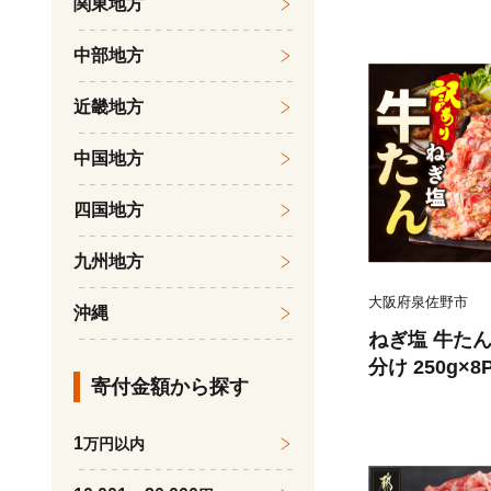
関東地方
ん 果物 くだ
旬の果物 旬
中部地方
近畿地方
中国地方
四国地方
九州地方
大阪府泉佐野市
沖縄
ねぎ塩 牛たん
分け 250g×
寄付金額から探す
薄切り 訳あ
1
万円以内