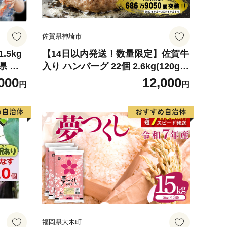
佐賀県神埼市
.5kg
【14日以内発送！数量限定】佐賀牛
県 気
入り ハンバーグ 22個 2.6kg(120g×
 蟹 たら
22個)【佐賀牛 黒毛和牛 ブランド牛
000
12,000
円
円
らば タ
九州 ハンバーグ 牛肉 豚肉 国産 お
弁当 おかず 惣菜 おすすめ 人気】(H
083106)
福岡県大木町