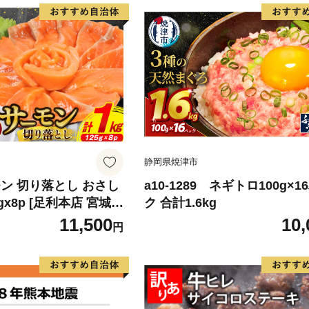
静岡県焼津市
ン 切り落とし おさし
a10-1289 ネギトロ100g×1
5gx8p [足利本店 宮城県
ク 合計1.6kg
4313] 魚 魚介類 鮭 お
11,500
10,
円
 刺身 生 生食 個包装
 海鮮 海鮮丼 魚介