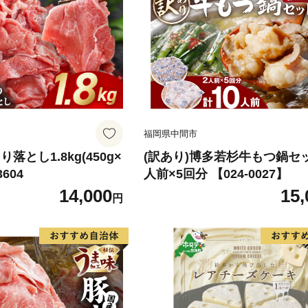
福岡県中間市
落とし1.8kg(450g×
(訳あり)博多若杉牛もつ鍋セ
3604
人前×5回分 【024-0027】
14,000
15,
円