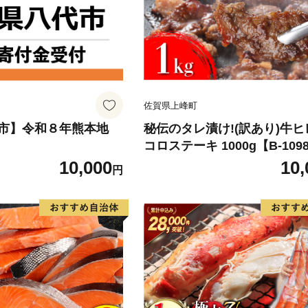
佐賀県上峰町
市】令和８年熊本地
秘伝のタレ漬け!(訳あり)牛
コロステーキ 1000g【B-109
10,000
10,
円