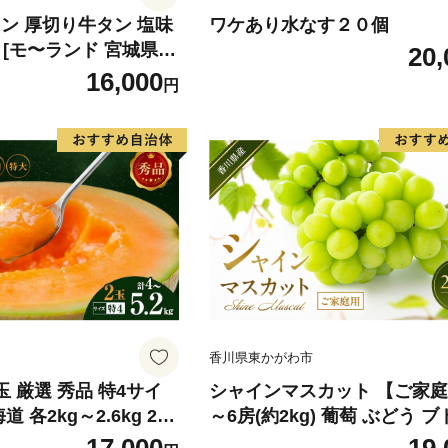
ン 厚切り牛タン 塩味
ワケあり水なす２０個
×2) [モ〜ランド 宮城県
20,
4660] 肉 牛肉 精肉 牛
16,000
円
 牛たん塩 冷凍 焼肉 B
ア バーベキュー 厚切
香川県東かがわ市
玉 厳選 秀品 特4サイ
シャインマスカット 【ご家庭
道 各2kg～2.6kg 2玉
～6房(約2kg) 葡萄 ぶどう ブ
ム富良野 メロン めろ
ルーツ 果物 くだもの 果実 