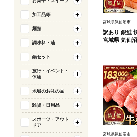
お菓子・スイーツ
加工品等
宮城県気仙沼市
麺類
訳あり 銀鮭 切
宮城県 気仙沼市 
調味料・油
類 海鮮 訳ア
サケ 鮭切身 
鍋セット
庭用 おかず 
鮭切り身 魚 
旅行・イベント・
体験
地域のお礼の品
雑貨・日用品
スポーツ・アウト
ドア
宮城県気仙沼市