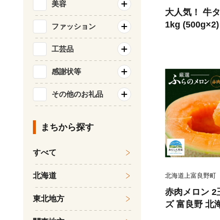
美容
大人気！ 牛タ
1kg (500g
ファッション
気仙沼市 2056
たん 牛タン塩
工芸品
BQ アウトド
感謝状等
り タン
その他のお礼品
まちから探す
すべて
北海道
北海道上富良野町
赤肉メロン 2
東北地方
ズ 富良野 北海
セット ファー