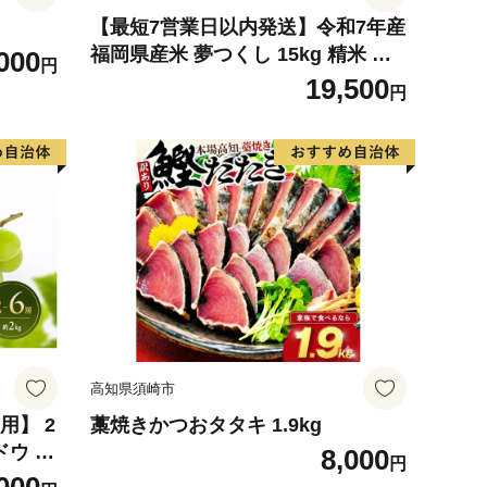
【最短7営業日以内発送】令和7年産
福岡県産米 夢つくし 15kg 精米 ※
000
円
北海道・沖縄・離島は配送不可
19,500
円
高知県須崎市
用】 2
藁焼きかつおタタキ 1.9kg
ドウ フ
8,000
円
旬の果物