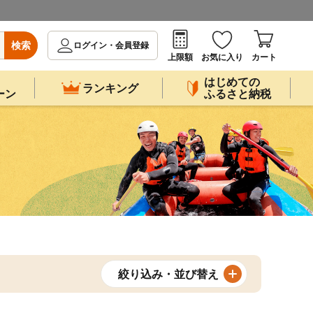
検索
ログイン・会員登録
上限額
お気に入り
カート
はじめての
ランキング
ーン
ふるさと納税
絞り込み・並び替え