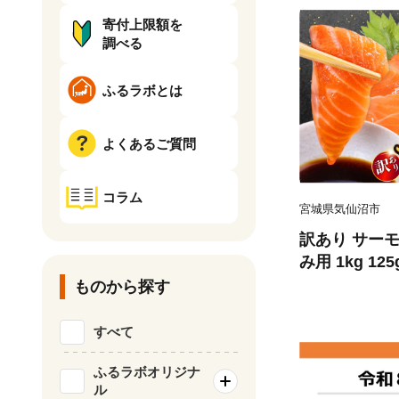
寄付上限額を
調べる
ふるラボとは
よくあるご質問
コラム
宮城県気仙沼市
訳あり サーモ
み用 1kg 12
気仙沼市 2056
ものから探す
刺し身 刺し身
チリ銀鮭 銀鮭
すべて
ふるラボオリジナ
ル