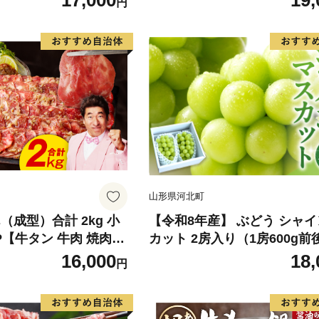
17,000
19,
円
もの フルーツ デザート
旬のフルーツ 香川 香川県 東
のフルーツ
市
山形県河北町
（成型）合計 2kg 小
【令和8年産】 ぶどう シャ
8P【牛タン 牛肉 焼肉用
カット 2房入り（1房600g前
り サイズ不揃い】
品 山形県河北町産【山形eLab
16,000
18,
円
074-023-r8