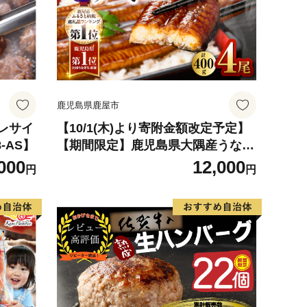
鹿児島県鹿屋市
ヒレサイ
【10/1(木)より寄附金額改定予定】
8-AS】
【期間限定】鹿児島県大隅産うなぎ
蒲焼4尾（400g） KN007-023
000
12,000
円
円