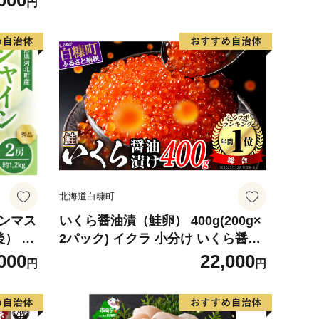
000
円
かがわ
北海道白糠町
インマス
いくら醤油漬（鮭卵） 400g(200g×
後） 秀
2パック) イクラ 小分け いくら醤油
】 ka
漬 鮭いくら いくら醤油漬け 鮭 鮭卵
000
22,000
円
円
ikura 醤油いくら 冷凍いくら いく
ら北海道 醤油鮭いくら 人気 大好評
品 北海道 白糠町