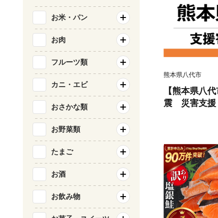
お米・パン
お肉
フルーツ類
熊本県八代市
カニ・エビ
【熊本県八代
震 災害支援
おさかな類
お野菜類
たまご
お酒
お飲み物